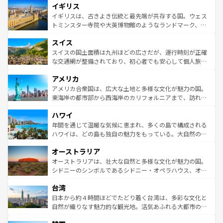
イギリス
いる。シャンパンの発祥地であるランス、プロヴァンスの
顔を持つこの国は、どこを歩いても飽きることがない。ベ
香り高いラベンダー畑など、多彩な楽しみ方が可能だ。さ
ルリンの文化的活気、バイエルン州のアルプスの絶景、そ
イギリスは、古きよき伝統と最先端が共存する国。ウェス
らに、パリ以外の地域にも魅力が溢れており、どの街角に
してライン川沿いのワイン畑といった風景は必見。ビール
トミンスター寺院や大英博物館のようなランドマーク、歴
も豊かな歴史と文化が息づいている。パリ以外の個性あふ
とソーセージを味わいながら地元の人と過ごす楽しい時間
史ある大学都市、美しい丘陵地帯や牧歌的な風景など、エ
れる地方に足を運ぶとそれぞれで全く異なる文化を体験で
スイス
は、お酒好きな人にはぜひ体験してほしい。 なお、新着の
リアごとに異なる魅力がある。また、優雅なアフタヌーン
きるだろう。 なお、新着のフランス情報は
コンテンツ一覧
ドイツ情報は
コンテンツ一覧
を参照してほしい。
ティー、ビール好きにはたまらない英国パブ、サッカー観
スイスの国土面積は九州ほどの広さだが、運行時刻が正確
を参照してほしい。
戦など、本場だからこそできる体験も豊富。イギリスを旅
な交通網が整備されており、初心者でも安心して個人旅行
して楽しみつくそう。 なお、新着のイギリス情報は
コンテ
を楽しめる。日本同様に時刻表どおりの旅が可能だ。中世
アメリカ
ンツ一覧
を参照してほしい。
の建物がそのまま残る町や、スイスならではのユニークな
博物館もあり、アルプス観光だけでなく町歩きも満喫する
アメリカ合衆国は、広大な土地と多様な文化が魅力の国。
ことができる。国民の所得が高いため物価も高いが、旅行
東海岸の都市部から西海岸のカリフォルニアまで、訪れる
者向けの交通パス提供のサービスもあり、うまく活用すれ
場所ごとに異なる風景と体験が待っている。ニューヨーク
ハワイ
ば市内交通費無料で観光を楽しむこともできる。 なお、新
のような巨大都市は、観光、ショッピング、エンターテイ
着のスイス情報は
コンテンツ一覧
を参照してほしい。
ンメントが詰まった刺激的なスポットだ。一方、アメリカ
年間を通じて温暖な気候に恵まれ、多くの島で構成される
西部には大自然が広がり、グランドキャニオンやイエロー
ハワイは、どの島も独自の魅力をもっている。大自然の神
ストーン国立公園といった絶景が堪能できる。さらに、南
秘を感じたいなら、火山が生み出した壮大な景観を誇るハ
オーストラリア
部のニューオーリンズでは、音楽と美食が融合した独特の
ワイ島は見逃せない。また、定番の観光地といえばオアフ
文化が魅力。旅行者はアメリカの各地域で異なる魅力を楽
島だが、静かな自然を求めるならマウイ島やカウアイ島が
オーストラリアは、壮大な自然と多様な文化が魅力の国。
しみながら、その多様性と豊かな歴史を感じることができ
おすすめ。エメラルドグリーンに輝く海をはじめ、豊かな
シドニーのシンボルであるシドニー・オペラハウス、オー
るだろう。車でのロードトリップや列車の旅も、アメリカ
文化や歴史が息づいている。「アロハスピリット」と呼ば
ストラリア東海岸北部に広がる大サンゴ礁地帯グレートバ
ならではの贅沢な旅のスタイルだ。 なお、新着のアメリカ
台湾
れるおもてなしの心で訪れる人々を迎えてくれるハワイの
リアリーフや大陸中央部にそびえるウルル（エアーズロッ
情報は
コンテンツ一覧
を参照してほしい。
人々、おいしいローカルフードやハワイアンミュージッ
ク）、タスマニアの美しい原生林やケアンズの熱帯雨林な
日本から約４時間ほどでたどり着く台湾は、多彩な文化と
ク、伝統的なフラダンスなど、すべてがハワイの魅力を彩
ど、見どころがたくさん。また、カフェやワイン、オージ
自然が織りなす魅力的な観光地。活気あふれる大都市の台
っている。訪れるたびに新しい発見と感動が待っているハ
ービーフなどの食文化も豊かで、美味しいものであふれて
北やノスタルジックな町並みが人気な九份（ジォウフェ