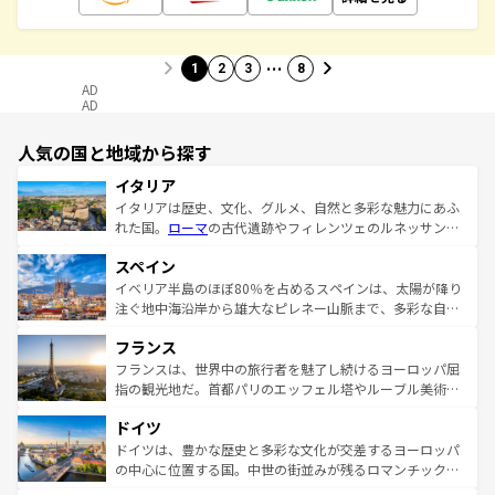
…
1
2
3
8
AD
AD
人気の国と地域から探す
イタリア
イタリアは歴史、文化、グルメ、自然と多彩な魅力にあふ
れた国。
ローマ
の古代遺跡やフィレンツェのルネッサンス
美術、ヴェネツィアの運河など、歴史あるスポットはもち
スペイン
ろん、トスカーナの美しい田園風景やアマルフィ海岸の絶
景など、自然景観も見逃せない。観光の合間には、本場の
イベリア半島のほぼ80％を占めるスペインは、太陽が降り
ピザやパスタなど、絶品のイタリア料理を堪能することも
注ぐ地中海沿岸から雄大なピレネー山脈まで、多彩な自然
できる。朝目覚めてから夜眠るまで、すべての瞬間を楽し
と文化が詰まったヨーロッパ屈指の旅行先だ。多様な地域
フランス
ませてくれるイタリアで、忘れられない旅をしてみよう！
文化が根付くこの国では、情熱的なフラメンコ、熱気あふ
なお、新着のイタリア情報は
コンテンツ一覧
を参照してほ
れる闘牛、そして美味しいタパスが生活の一部となってい
フランスは、世界中の旅行者を魅了し続けるヨーロッパ屈
しい。
る。首都マドリードの洗練された雰囲気や、バルセロナの
指の観光地だ。首都パリのエッフェル塔やルーブル美術館
アートに溢れた街角から、地方では古代ローマ遺跡や中世
といった象徴的なスポットから、田舎町の古風な美しさま
ドイツ
の城塞都市、穏やかなビーチリゾートまで多彩な表情を見
で、幅広い魅力が詰まっている。華麗な宮殿、歴史的な大
せる。地方によって風土や気候が異なるスペインはその個
聖堂、美しいビーチ、そして豊かな自然が、訪れる者を心
ドイツは、豊かな歴史と多彩な文化が交差するヨーロッパ
性で訪れる人を魅了する。 なお、新着のスペイン情報は
コ
から魅了する。また、フランスは美食の国としても知ら
の中心に位置する国。中世の街並みが残るロマンチック街
ンテンツ一覧
を参照してほしい。
れ、フランス料理はユネスコ無形文化遺産にも登録されて
道から、未来を先取りするようなモダンな都市まで多様な