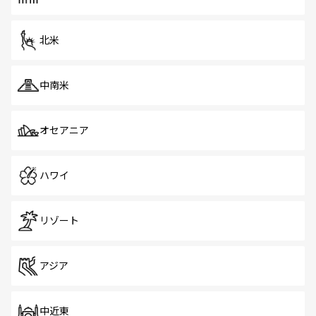
だ。訪れる人を飽きさせないシンガポールで、多様な魅力
を体感しよう。 なお、新着のシンガポール情報は
コンテン
ツ一覧
を参照してほしい。
北米
中南米
オセアニア
ハワイ
リゾート
アジア
中近東