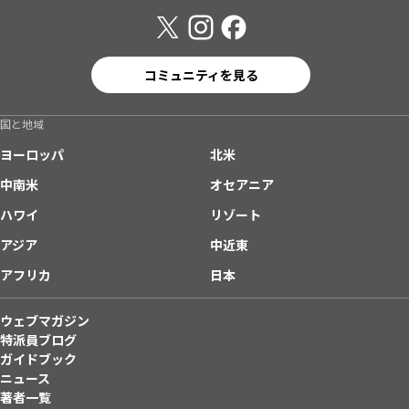
コミュニティを見る
国と地域
ヨーロッパ
北米
中南米
オセアニア
ハワイ
リゾート
アジア
中近東
アフリカ
日本
ウェブマガジン
特派員ブログ
ガイドブック
ニュース
著者一覧