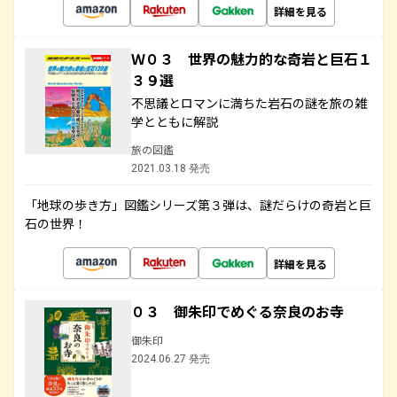
詳細を見る
Ｗ０３ 世界の魅力的な奇岩と巨石１
３９選
不思議とロマンに満ちた岩石の謎を旅の雑
学とともに解説
旅の図鑑
2021.03.18 発売
「地球の歩き方」図鑑シリーズ第３弾は、謎だらけの奇岩と巨
石の世界！
詳細を見る
０３ 御朱印でめぐる奈良のお寺
御朱印
2024.06.27 発売