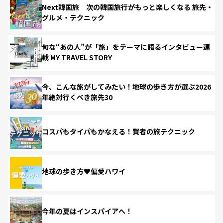
Next韓国旅 次の韓国旅行がもっと楽しくなる 旅先・
グルメ・テクニック
旬な“あの人”が「旅」をテーマに語るインタビュー連
載 MY TRAVEL STORY
今、こんな旅がしてみたい！地球の歩き方が選ぶ2026
年絶対行くべき旅先30
コスパもタイパもかなえる！賢者の旅テクニック
地球の歩き方♥偏愛ハワイ
今年の夏はインスパイアへ！