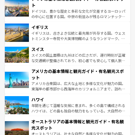
性で訪れる人を魅了する。 なお、新着のスペイン情報は
コ
聖堂、美しいビーチ、そして豊かな自然が、訪れる者を心
ト
ンテンツ一覧
を参照してほしい。
から魅了する。また、フランスは美食の国としても知ら
ドイツは、豊かな歴史と多彩な文化が交差するヨーロッパ
れ、フランス料理はユネスコ無形文化遺産にも登録されて
の中心に位置する国。中世の街並みが残るロマンチック街
いる。シャンパンの発祥地であるランス、プロヴァンスの
道から、未来を先取りするようなモダンな都市まで多様な
香り高いラベンダー畑など、多彩な楽しみ方が可能だ。さ
イギリス
顔を持つこの国は、どこを歩いても飽きることがない。ベ
らに、パリ以外の地域にも魅力が溢れており、どの街角に
ルリンの文化的活気、バイエルン州のアルプスの絶景、そ
イギリスは、古きよき伝統と最先端が共存する国。ウェス
も豊かな歴史と文化が息づいている。パリ以外の個性あふ
してライン川沿いのワイン畑といった風景は必見。ビール
トミンスター寺院や大英博物館のようなランドマーク、歴
れる地方に足を運ぶとそれぞれで全く異なる文化を体験で
とソーセージを味わいながら地元の人と過ごす楽しい時間
史ある大学都市、美しい丘陵地帯や牧歌的な風景など、エ
きるだろう。 なお、新着のフランス情報は
コンテンツ一覧
スイス
は、お酒好きな人にはぜひ体験してほしい。 なお、新着の
リアごとに異なる魅力がある。また、優雅なアフタヌーン
を参照してほしい。
ドイツ情報は
コンテンツ一覧
を参照してほしい。
ティー、ビール好きにはたまらない英国パブ、サッカー観
スイスの国土面積は九州ほどの広さだが、運行時刻が正確
戦など、本場だからこそできる体験も豊富。イギリスを旅
な交通網が整備されており、初心者でも安心して個人旅行
して楽しみつくそう。 なお、新着のイギリス情報は
コンテ
を楽しめる。日本同様に時刻表どおりの旅が可能だ。中世
アメリカの基本情報と観光ガイド・有名観光スポ
ンツ一覧
を参照してほしい。
の建物がそのまま残る町や、スイスならではのユニークな
博物館もあり、アルプス観光だけでなく町歩きも満喫する
ット
ことができる。国民の所得が高いため物価も高いが、旅行
アメリカ合衆国は、広大な土地と多様な文化が魅力の国。
者向けの交通パス提供のサービスもあり、うまく活用すれ
東海岸の都市部から西海岸のカリフォルニアまで、訪れる
ば市内交通費無料で観光を楽しむこともできる。 なお、新
場所ごとに異なる風景と体験が待っている。ニューヨーク
着のスイス情報は
コンテンツ一覧
を参照してほしい。
ハワイ
のような巨大都市は、観光、ショッピング、エンターテイ
ンメントが詰まった刺激的なスポットだ。一方、アメリカ
年間を通じて温暖な気候に恵まれ、多くの島で構成される
西部には大自然が広がり、グランドキャニオンやイエロー
ハワイは、どの島も独自の魅力をもっている。大自然の神
ストーン国立公園といった絶景が堪能できる。さらに、南
秘を感じたいなら、火山が生み出した壮大な景観を誇るハ
オーストラリアの基本情報と観光ガイド・有名観
部のニューオーリンズでは、音楽と美食が融合した独特の
ワイ島は見逃せない。また、定番の観光地といえばオアフ
文化が魅力。旅行者はアメリカの各地域で異なる魅力を楽
島だが、静かな自然を求めるならマウイ島やカウアイ島が
光スポット
しみながら、その多様性と豊かな歴史を感じることができ
おすすめ。エメラルドグリーンに輝く海をはじめ、豊かな
オーストラリアは、壮大な自然と多様な文化が魅力の国。