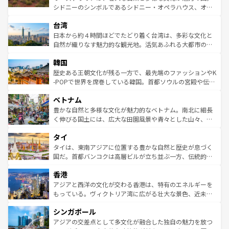
るだろう。車でのロードトリップや列車の旅も、アメリカ
文化や歴史が息づいている。「アロハスピリット」と呼ば
シドニーのシンボルであるシドニー・オペラハウス、オー
ならではの贅沢な旅のスタイルだ。 なお、新着のアメリカ
れるおもてなしの心で訪れる人々を迎えてくれるハワイの
ストラリア東海岸北部に広がる大サンゴ礁地帯グレートバ
情報は
コンテンツ一覧
を参照してほしい。
人々、おいしいローカルフードやハワイアンミュージッ
台湾
リアリーフや大陸中央部にそびえるウルル（エアーズロッ
ク、伝統的なフラダンスなど、すべてがハワイの魅力を彩
ク）、タスマニアの美しい原生林やケアンズの熱帯雨林な
日本から約４時間ほどでたどり着く台湾は、多彩な文化と
っている。訪れるたびに新しい発見と感動が待っているハ
ど、見どころがたくさん。また、カフェやワイン、オージ
自然が織りなす魅力的な観光地。活気あふれる大都市の台
ワイを、存分に味わってほしい。 なお、新着のハワイ情報
ービーフなどの食文化も豊かで、美味しいものであふれて
北やノスタルジックな町並みが人気な九份（ジォウフェ
は
コンテンツ一覧
を参照してほしい。
韓国
いる。アクティビティも充実しており、サーフィンやダイ
ン）、静ひつな山岳地帯である台湾東部など、都市の喧騒
ビング、ハイキングなど、アウトドア好きにはたまらな
と山間の静けさが共存しており、訪れる人に新しい発見と
歴史ある王朝文化が残る一方で、最先端のファッションやK
い。オーストラリアの多彩な魅力を存分に味わいつくそ
驚きをもたらしてくれる。また、奥深い台湾の食文化も魅
-POPで世界を席巻している韓国。首都ソウルの宮殿や伝統
う。 なお、新着のオーストラリア情報は
コンテンツ一覧
を
力で、夜市などの屋台グルメから高級料理、ヘルシーで美
家屋が並ぶエリアでは韓国の歴史と文化に浸ることがで
参照してほしい。
ベトナム
容にもいいと評判のスイーツなど、バラエティ豊かな料理
き、地方に足を延ばせば四季折々の自然美を楽しむことが
が味わえる。 なお、新着の台湾情報は
コンテンツ一覧
を参
できる。そして、キムチや焼肉、絶品のストリートフード
豊かな自然と多様な文化が魅力的なベトナム。南北に細長
照してほしい。
まで、さまざまな韓国料理が待っている。夜には、韓国な
く伸びる国土には、広大な田園風景や青々とした山々、世
らではのナイトライフも堪能できる。あたたかいホスピタ
界遺産に登録された壮大な自然景観が点在し、都市部では
タイ
リティに包まれながら、韓国の多彩な魅力を心ゆくまで味
急速な発展と共に伝統が息づく。ハノイの古い町並みやホ
わってみてほしい。 なお、新着の韓国情報は
コンテンツ一
ーチミン市のフランス統治時代の建物も、独特の雰囲気を
タイは、東南アジアに位置する豊かな自然と歴史が息づく
覧
を参照してほしい。
醸し出している。また、バラエティの豊かさとおいしさで
国だ。首都バンコクは高層ビルが立ち並ぶ一方、伝統的な
世界中の食通を魅了してやまないベトナム料理も魅力のひ
寺院や市場がいたるところに点在し、古きよき文化と現代
香港
とつ。フォーやバインミー、ベトナムコーヒーなどは、ぜ
の活気が交差している。北部ではチェンマイなどの山岳地
ひ現地で味わいたい。どの地域を訪れてもあたたかい人々
帯で自然と触れ合い、南部ではプーケットやクラビの美し
アジアと西洋の文化が交わる香港は、特有のエネルギーを
が旅行者を迎えてくれるので、きっと忘れられない旅にな
いビーチでリゾート気分を楽しむことができる。タイ料理
もっている。ヴィクトリア湾に広がる壮大な景色、近未来
るはずだ。 なお、新着のベトナム情報は
コンテンツ一覧
を
は世界的に有名で、屋台から高級レストランまで味覚を刺
的なアートスポット、そして歴史と現代が融合した町並
参照してほしい。
シンガポール
激する。気候は一年中温暖で、どの季節にも異なる楽しみ
み、どこを訪れても感動するはず。観光スポットが密集し
が待っている。親しみやすいタイの人々、仏教を中心とし
ており、効率よく見どころを回れるのも魅力。息をのむよ
アジアの交差点として多文化が融合した独自の魅力を放つ