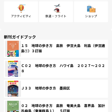
アクティビティ
鉄道・フライト
ショップ
新刊ガイドブック
１５ 地球の歩き方 島旅 伊豆大島 利島（伊豆諸
島①）３訂版
Ｃ０２ 地球の歩き方 ハワイ島 ２０２７～２０２
８
Ｊ３３ 地球の歩き方 墨田区
０２ 地球の歩き方 島旅 奄美大島 喜界島 加計
呂麻島（奄美群島１） ５訂版