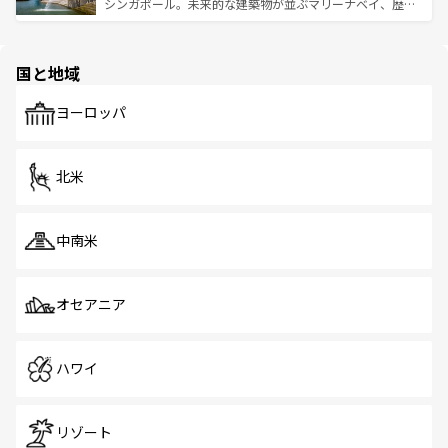
た文化、そして多様な観光資源が、訪れる旅人を魅了し続
うな絶景から文化的な体験まで、香港を存分に楽しみ尽く
シンガポール。未来的な建築物が並ぶマリーナベイ、歴史
ける。 なお、新着のタイ情報は
コンテンツ一覧
を参照して
そう。 なお、新着の香港情報は
コンテンツ一覧
を参照して
と伝統を感じられるエスニックタウン、多数の緑豊かな公
ほしい。
ほしい。
園や自然保護区など、自然が調和した近代的な景観と文化
の多様性あふれるカラフルな町は、どこを歩いても新しい
国と地域
発見がある。さらに、治安のよさや充実した公共交通機関
も、旅行者にとっては魅力的なポイント。グルメも豊富
で、ホーカーズは地元の風情を楽しめる外せないスポット
ヨーロッパ
だ。訪れる人を飽きさせないシンガポールで、多様な魅力
を体感しよう。 なお、新着のシンガポール情報は
コンテン
ツ一覧
を参照してほしい。
北米
中南米
オセアニア
ハワイ
リゾート