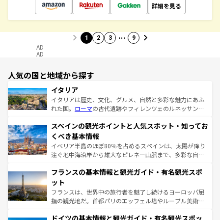
詳細を見る
…
1
2
3
9
AD
AD
人気の国と地域から探す
イタリア
イタリアは歴史、文化、グルメ、自然と多彩な魅力にあふ
れた国。
ローマ
の古代遺跡やフィレンツェのルネッサンス
美術、ヴェネツィアの運河など、歴史あるスポットはもち
スペインの観光ポイントと人気スポット・知ってお
ろん、トスカーナの美しい田園風景やアマルフィ海岸の絶
景など、自然景観も見逃せない。観光の合間には、本場の
くべき基本情報
ピザやパスタなど、絶品のイタリア料理を堪能することも
イベリア半島のほぼ80％を占めるスペインは、太陽が降り
できる。朝目覚めてから夜眠るまで、すべての瞬間を楽し
注ぐ地中海沿岸から雄大なピレネー山脈まで、多彩な自然
ませてくれるイタリアで、忘れられない旅をしてみよう！
と文化が詰まったヨーロッパ屈指の旅行先だ。多様な地域
なお、新着のイタリア情報は
コンテンツ一覧
を参照してほ
フランスの基本情報と観光ガイド・有名観光スポ
文化が根付くこの国では、情熱的なフラメンコ、熱気あふ
しい。
れる闘牛、そして美味しいタパスが生活の一部となってい
ット
る。首都マドリードの洗練された雰囲気や、バルセロナの
フランスは、世界中の旅行者を魅了し続けるヨーロッパ屈
アートに溢れた街角から、地方では古代ローマ遺跡や中世
指の観光地だ。首都パリのエッフェル塔やルーブル美術館
の城塞都市、穏やかなビーチリゾートまで多彩な表情を見
といった象徴的なスポットから、田舎町の古風な美しさま
せる。地方によって風土や気候が異なるスペインはその個
ドイツの基本情報と観光ガイド・有名観光スポッ
で、幅広い魅力が詰まっている。華麗な宮殿、歴史的な大