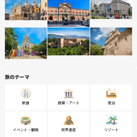
旅のテーマ
飲食
建築・アート
宿泊
イベント・観戦
世界遺産
リゾート