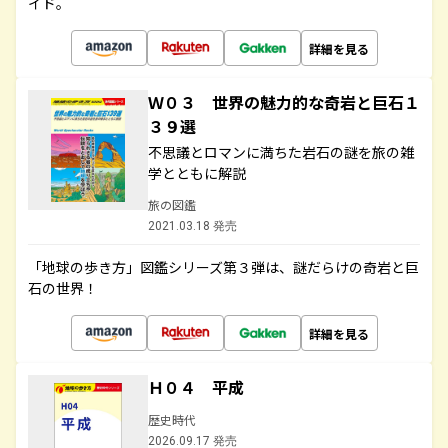
イド。
詳細を見る
Ｗ０３ 世界の魅力的な奇岩と巨石１
３９選
不思議とロマンに満ちた岩石の謎を旅の雑
学とともに解説
旅の図鑑
2021.03.18 発売
「地球の歩き方」図鑑シリーズ第３弾は、謎だらけの奇岩と巨
石の世界！
詳細を見る
Ｈ０４ 平成
歴史時代
2026.09.17 発売