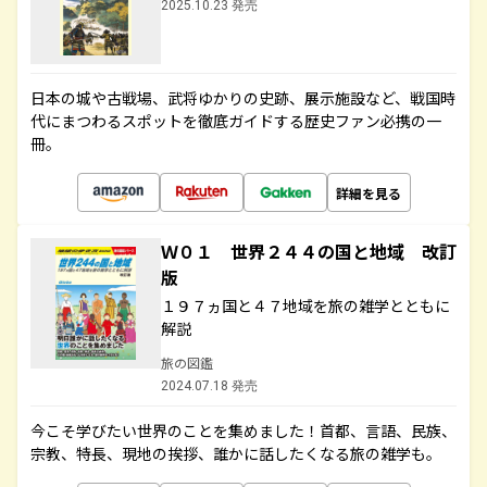
2025.10.23 発売
日本の城や古戦場、武将ゆかりの史跡、展示施設など、戦国時
代にまつわるスポットを徹底ガイドする歴史ファン必携の一
冊。
詳細を見る
Ｗ０１ 世界２４４の国と地域 改訂
版
１９７ヵ国と４７地域を旅の雑学とともに
解説
旅の図鑑
2024.07.18 発売
今こそ学びたい世界のことを集めました！首都、言語、民族、
宗教、特長、現地の挨拶、誰かに話したくなる旅の雑学も。