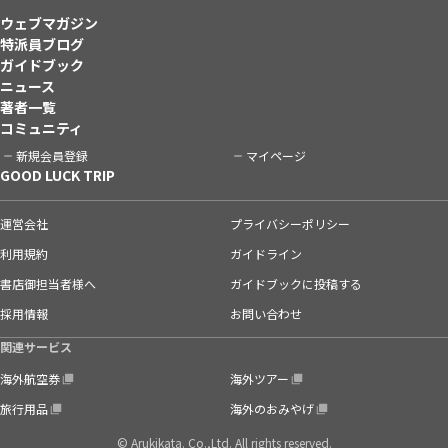
ウェブマガジン
特派員ブログ
ガイドブック
ニュース
著者一覧
コミュニティ
新規会員登録
マイページ
GOOD LUCK TRIP
運営会社
プライバシーポリシー
利用規約
ガイドライン
書店御担当者様へ
ガイドブックに投稿する
採用情報
お問い合わせ
関連サービス
海外航空券
海外ツアー
旅行用品
海外のおみやげ
© Arukikata. Co.,Ltd. All rights reserved.