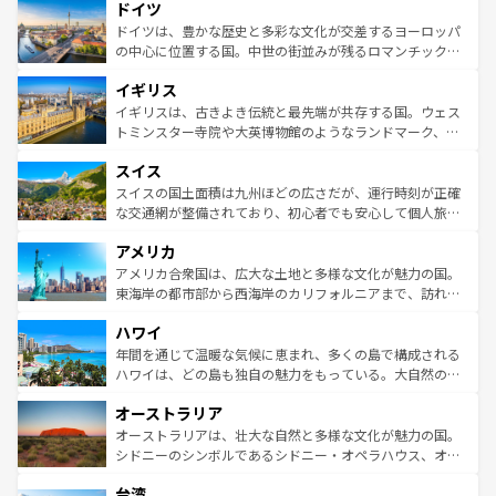
せる。地方によって風土や気候が異なるスペインはその個
ドイツ
で、幅広い魅力が詰まっている。華麗な宮殿、歴史的な大
性で訪れる人を魅了する。 なお、新着のスペイン情報は
コ
聖堂、美しいビーチ、そして豊かな自然が、訪れる者を心
ドイツは、豊かな歴史と多彩な文化が交差するヨーロッパ
ンテンツ一覧
を参照してほしい。
から魅了する。また、フランスは美食の国としても知ら
の中心に位置する国。中世の街並みが残るロマンチック街
れ、フランス料理はユネスコ無形文化遺産にも登録されて
道から、未来を先取りするようなモダンな都市まで多様な
イギリス
いる。シャンパンの発祥地であるランス、プロヴァンスの
顔を持つこの国は、どこを歩いても飽きることがない。ベ
香り高いラベンダー畑など、多彩な楽しみ方が可能だ。さ
ルリンの文化的活気、バイエルン州のアルプスの絶景、そ
イギリスは、古きよき伝統と最先端が共存する国。ウェス
らに、パリ以外の地域にも魅力が溢れており、どの街角に
してライン川沿いのワイン畑といった風景は必見。ビール
トミンスター寺院や大英博物館のようなランドマーク、歴
も豊かな歴史と文化が息づいている。パリ以外の個性あふ
とソーセージを味わいながら地元の人と過ごす楽しい時間
史ある大学都市、美しい丘陵地帯や牧歌的な風景など、エ
れる地方に足を運ぶとそれぞれで全く異なる文化を体験で
スイス
は、お酒好きな人にはぜひ体験してほしい。 なお、新着の
リアごとに異なる魅力がある。また、優雅なアフタヌーン
きるだろう。 なお、新着のフランス情報は
コンテンツ一覧
ドイツ情報は
コンテンツ一覧
を参照してほしい。
ティー、ビール好きにはたまらない英国パブ、サッカー観
スイスの国土面積は九州ほどの広さだが、運行時刻が正確
を参照してほしい。
戦など、本場だからこそできる体験も豊富。イギリスを旅
な交通網が整備されており、初心者でも安心して個人旅行
して楽しみつくそう。 なお、新着のイギリス情報は
コンテ
を楽しめる。日本同様に時刻表どおりの旅が可能だ。中世
アメリカ
ンツ一覧
を参照してほしい。
の建物がそのまま残る町や、スイスならではのユニークな
博物館もあり、アルプス観光だけでなく町歩きも満喫する
アメリカ合衆国は、広大な土地と多様な文化が魅力の国。
ことができる。国民の所得が高いため物価も高いが、旅行
東海岸の都市部から西海岸のカリフォルニアまで、訪れる
者向けの交通パス提供のサービスもあり、うまく活用すれ
場所ごとに異なる風景と体験が待っている。ニューヨーク
ハワイ
ば市内交通費無料で観光を楽しむこともできる。 なお、新
のような巨大都市は、観光、ショッピング、エンターテイ
着のスイス情報は
コンテンツ一覧
を参照してほしい。
ンメントが詰まった刺激的なスポットだ。一方、アメリカ
年間を通じて温暖な気候に恵まれ、多くの島で構成される
西部には大自然が広がり、グランドキャニオンやイエロー
ハワイは、どの島も独自の魅力をもっている。大自然の神
ストーン国立公園といった絶景が堪能できる。さらに、南
秘を感じたいなら、火山が生み出した壮大な景観を誇るハ
オーストラリア
部のニューオーリンズでは、音楽と美食が融合した独特の
ワイ島は見逃せない。また、定番の観光地といえばオアフ
文化が魅力。旅行者はアメリカの各地域で異なる魅力を楽
島だが、静かな自然を求めるならマウイ島やカウアイ島が
オーストラリアは、壮大な自然と多様な文化が魅力の国。
しみながら、その多様性と豊かな歴史を感じることができ
おすすめ。エメラルドグリーンに輝く海をはじめ、豊かな
シドニーのシンボルであるシドニー・オペラハウス、オー
るだろう。車でのロードトリップや列車の旅も、アメリカ
文化や歴史が息づいている。「アロハスピリット」と呼ば
ストラリア東海岸北部に広がる大サンゴ礁地帯グレートバ
ならではの贅沢な旅のスタイルだ。 なお、新着のアメリカ
台湾
れるおもてなしの心で訪れる人々を迎えてくれるハワイの
リアリーフや大陸中央部にそびえるウルル（エアーズロッ