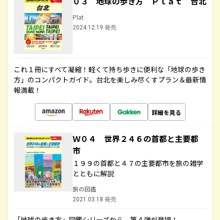
０３ 地球の歩き方 Ｐｌａｔ 台北
Plat
2024.12.19 発売
これ１冊にすべて凝縮！軽くて持ち歩きに便利な「地球の歩き
方」のコンパクトガイド。台北を楽しみ尽くすプラン＆最新情
報満載！
詳細を見る
Ｗ０４ 世界２４６の首都と主要都
市
１９９の首都と４７の主要都市を旅の雑学
とともに解説
旅の図鑑
2021.03.18 発売
「地球の歩き方」図鑑シリーズから、第４弾が登場！