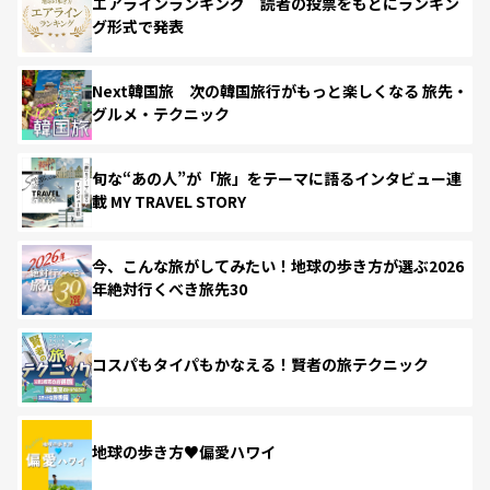
エアラインランキング 読者の投票をもとにランキン
グ形式で発表
Next韓国旅 次の韓国旅行がもっと楽しくなる 旅先・
グルメ・テクニック
旬な“あの人”が「旅」をテーマに語るインタビュー連
載 MY TRAVEL STORY
今、こんな旅がしてみたい！地球の歩き方が選ぶ2026
年絶対行くべき旅先30
コスパもタイパもかなえる！賢者の旅テクニック
地球の歩き方♥偏愛ハワイ