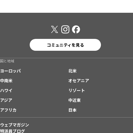
コミュニティを見る
国と地域
ヨーロッパ
北米
中南米
オセアニア
ハワイ
リゾート
アジア
中近東
アフリカ
日本
ウェブマガジン
特派員ブログ