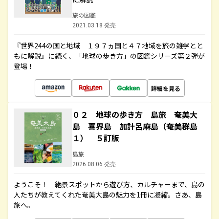
旅の図鑑
2021.03.18 発売
『世界244の国と地域 １９７ヵ国と４７地域を旅の雑学とと
もに解説』に続く、「地球の歩き方」の図鑑シリーズ第２弾が
登場！
詳細を見る
０２ 地球の歩き方 島旅 奄美大
島 喜界島 加計呂麻島（奄美群島
１） ５訂版
島旅
2026.08.06 発売
ようこそ！ 絶景スポットから遊び方、カルチャーまで、島の
人たちが教えてくれた奄美大島の魅力を1冊に凝縮。さあ、島
旅へ。