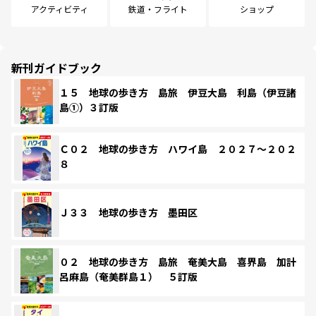
アクティビティ
鉄道・フライト
ショップ
新刊ガイドブック
１５ 地球の歩き方 島旅 伊豆大島 利島（伊豆諸
島①）３訂版
Ｃ０２ 地球の歩き方 ハワイ島 ２０２７～２０２
８
Ｊ３３ 地球の歩き方 墨田区
０２ 地球の歩き方 島旅 奄美大島 喜界島 加計
呂麻島（奄美群島１） ５訂版