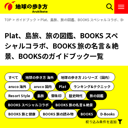
TOP
ガイドブック
Plat、島旅、旅の図鑑、BOOKS スペシャルコラボ、BO
Plat、島旅、旅の図鑑、BOOKS スペ
シャルコラボ、BOOKS 旅の名言＆絶
景、BOOKSのガイドブック一覧
すべて
地球の歩き方 海外
地球の歩き方 Jシリーズ（国内）
aruco 海外
aruco 国内
Plat
ランキング&テクニック
Resort Style
島旅
御朱印
歴史時代
旅の図鑑
BOOKS スペシャルコラボ
BOOKS 旅の名言＆絶景
BOOKS 旅と健康
BOOKS 旅の読み物
BOOKS
D-Books
絞り込み条件を追加