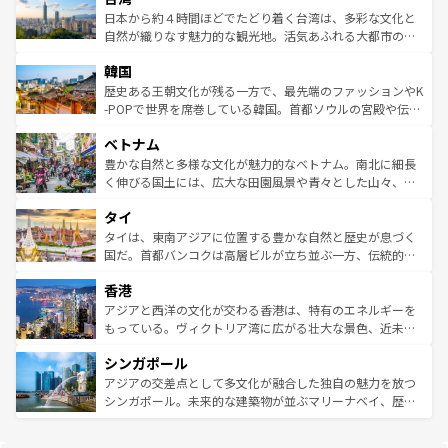
情報は
コンテンツ一覧
を参照してほしい。
人々、おいしいローカルフードやハワイアンミュージッ
ク）、タスマニアの美しい原生林やケアンズの熱帯雨林な
日本から約４時間ほどでたどり着く台湾は、多彩な文化と
ク、伝統的なフラダンスなど、すべてがハワイの魅力を彩
ど、見どころがたくさん。また、カフェやワイン、オージ
自然が織りなす魅力的な観光地。活気あふれる大都市の台
っている。訪れるたびに新しい発見と感動が待っているハ
ービーフなどの食文化も豊かで、美味しいものであふれて
北やノスタルジックな町並みが人気な九份（ジォウフェ
ワイを、存分に味わってほしい。 なお、新着のハワイ情報
韓国
いる。アクティビティも充実しており、サーフィンやダイ
ン）、静ひつな山岳地帯である台湾東部など、都市の喧騒
は
コンテンツ一覧
を参照してほしい。
ビング、ハイキングなど、アウトドア好きにはたまらな
と山間の静けさが共存しており、訪れる人に新しい発見と
歴史ある王朝文化が残る一方で、最先端のファッションやK
い。オーストラリアの多彩な魅力を存分に味わいつくそ
驚きをもたらしてくれる。また、奥深い台湾の食文化も魅
-POPで世界を席巻している韓国。首都ソウルの宮殿や伝統
う。 なお、新着のオーストラリア情報は
コンテンツ一覧
を
力で、夜市などの屋台グルメから高級料理、ヘルシーで美
家屋が並ぶエリアでは韓国の歴史と文化に浸ることがで
参照してほしい。
ベトナム
容にもいいと評判のスイーツなど、バラエティ豊かな料理
き、地方に足を延ばせば四季折々の自然美を楽しむことが
が味わえる。 なお、新着の台湾情報は
コンテンツ一覧
を参
できる。そして、キムチや焼肉、絶品のストリートフード
豊かな自然と多様な文化が魅力的なベトナム。南北に細長
照してほしい。
まで、さまざまな韓国料理が待っている。夜には、韓国な
く伸びる国土には、広大な田園風景や青々とした山々、世
らではのナイトライフも堪能できる。あたたかいホスピタ
界遺産に登録された壮大な自然景観が点在し、都市部では
タイ
リティに包まれながら、韓国の多彩な魅力を心ゆくまで味
急速な発展と共に伝統が息づく。ハノイの古い町並みやホ
わってみてほしい。 なお、新着の韓国情報は
コンテンツ一
ーチミン市のフランス統治時代の建物も、独特の雰囲気を
タイは、東南アジアに位置する豊かな自然と歴史が息づく
覧
を参照してほしい。
醸し出している。また、バラエティの豊かさとおいしさで
国だ。首都バンコクは高層ビルが立ち並ぶ一方、伝統的な
世界中の食通を魅了してやまないベトナム料理も魅力のひ
寺院や市場がいたるところに点在し、古きよき文化と現代
香港
とつ。フォーやバインミー、ベトナムコーヒーなどは、ぜ
の活気が交差している。北部ではチェンマイなどの山岳地
ひ現地で味わいたい。どの地域を訪れてもあたたかい人々
帯で自然と触れ合い、南部ではプーケットやクラビの美し
アジアと西洋の文化が交わる香港は、特有のエネルギーを
が旅行者を迎えてくれるので、きっと忘れられない旅にな
いビーチでリゾート気分を楽しむことができる。タイ料理
もっている。ヴィクトリア湾に広がる壮大な景色、近未来
るはずだ。 なお、新着のベトナム情報は
コンテンツ一覧
を
は世界的に有名で、屋台から高級レストランまで味覚を刺
的なアートスポット、そして歴史と現代が融合した町並
参照してほしい。
シンガポール
激する。気候は一年中温暖で、どの季節にも異なる楽しみ
み、どこを訪れても感動するはず。観光スポットが密集し
が待っている。親しみやすいタイの人々、仏教を中心とし
ており、効率よく見どころを回れるのも魅力。息をのむよ
アジアの交差点として多文化が融合した独自の魅力を放つ
た文化、そして多様な観光資源が、訪れる旅人を魅了し続
うな絶景から文化的な体験まで、香港を存分に楽しみ尽く
シンガポール。未来的な建築物が並ぶマリーナベイ、歴史
ける。 なお、新着のタイ情報は
コンテンツ一覧
を参照して
そう。 なお、新着の香港情報は
コンテンツ一覧
を参照して
と伝統を感じられるエスニックタウン、多数の緑豊かな公
ほしい。
ほしい。
園や自然保護区など、自然が調和した近代的な景観と文化