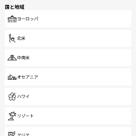
の多様性あふれるカラフルな町は、どこを歩いても新しい
国と地域
発見がある。さらに、治安のよさや充実した公共交通機関
も、旅行者にとっては魅力的なポイント。グルメも豊富
で、ホーカーズは地元の風情を楽しめる外せないスポット
ヨーロッパ
だ。訪れる人を飽きさせないシンガポールで、多様な魅力
を体感しよう。 なお、新着のシンガポール情報は
コンテン
ツ一覧
を参照してほしい。
北米
中南米
オセアニア
ハワイ
リゾート
アジア