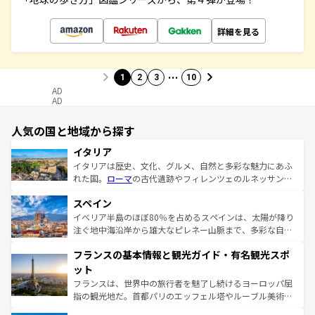
詳細を見る
…
1
2
3
10
AD
AD
人気の国と地域から探す
イタリア
イタリアは歴史、文化、グルメ、自然と多彩な魅力にあふ
れた国。
ローマ
の古代遺跡やフィレンツェのルネッサンス
美術、ヴェネツィアの運河など、歴史あるスポットはもち
スペイン
ろん、トスカーナの美しい田園風景やアマルフィ海岸の絶
景など、自然景観も見逃せない。観光の合間には、本場の
イベリア半島のほぼ80％を占めるスペインは、太陽が降り
ピザやパスタなど、絶品のイタリア料理を堪能することも
注ぐ地中海沿岸から雄大なピレネー山脈まで、多彩な自然
できる。朝目覚めてから夜眠るまで、すべての瞬間を楽し
と文化が詰まったヨーロッパ屈指の旅行先だ。多様な地域
フランスの基本情報と観光ガイド・有名観光スポ
ませてくれるイタリアで、忘れられない旅をしてみよう！
文化が根付くこの国では、情熱的なフラメンコ、熱気あふ
なお、新着のイタリア情報は
コンテンツ一覧
を参照してほ
れる闘牛、そして美味しいタパスが生活の一部となってい
ット
しい。
る。首都マドリードの洗練された雰囲気や、バルセロナの
フランスは、世界中の旅行者を魅了し続けるヨーロッパ屈
アートに溢れた街角から、地方では古代ローマ遺跡や中世
指の観光地だ。首都パリのエッフェル塔やルーブル美術館
の城塞都市、穏やかなビーチリゾートまで多彩な表情を見
といった象徴的なスポットから、田舎町の古風な美しさま