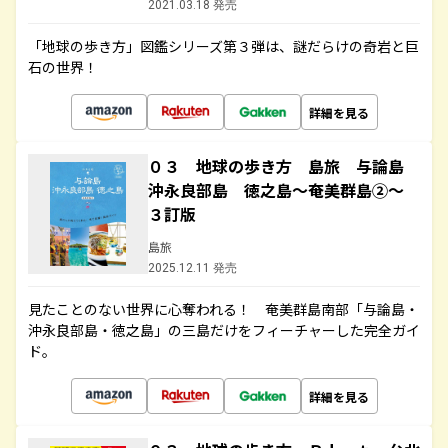
2021.03.18 発売
「地球の歩き方」図鑑シリーズ第３弾は、謎だらけの奇岩と巨
石の世界！
詳細を見る
０３ 地球の歩き方 島旅 与論島
沖永良部島 徳之島～奄美群島②～
３訂版
島旅
2025.12.11 発売
見たことのない世界に心奪われる！ 奄美群島南部「与論島・
沖永良部島・徳之島」の三島だけをフィーチャーした完全ガイ
ド。
詳細を見る