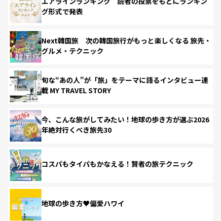
エアラインランキング 読者の投票をもとにランキン
グ形式で発表
Next韓国旅 次の韓国旅行がもっと楽しくなる 旅先・
グルメ・テクニック
旬な“あの人”が「旅」をテーマに語るインタビュー連
載 MY TRAVEL STORY
今、こんな旅がしてみたい！地球の歩き方が選ぶ2026
年絶対行くべき旅先30
コスパもタイパもかなえる！賢者の旅テクニック
地球の歩き方♥偏愛ハワイ