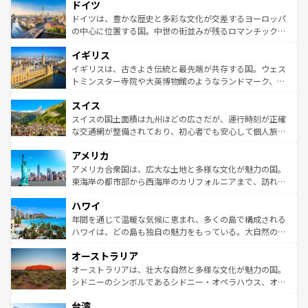
ドイツ
の城塞都市、穏やかなビーチリゾートまで多彩な表情を見
で、幅広い魅力が詰まっている。華麗な宮殿、歴史的な大
せる。地方によって風土や気候が異なるスペインはその個
聖堂、美しいビーチ、そして豊かな自然が、訪れる者を心
ドイツは、豊かな歴史と多彩な文化が交差するヨーロッパ
性で訪れる人を魅了する。 なお、新着のスペイン情報は
コ
から魅了する。また、フランスは美食の国としても知ら
の中心に位置する国。中世の街並みが残るロマンチック街
ンテンツ一覧
を参照してほしい。
れ、フランス料理はユネスコ無形文化遺産にも登録されて
道から、未来を先取りするようなモダンな都市まで多様な
イギリス
いる。シャンパンの発祥地であるランス、プロヴァンスの
顔を持つこの国は、どこを歩いても飽きることがない。ベ
香り高いラベンダー畑など、多彩な楽しみ方が可能だ。さ
ルリンの文化的活気、バイエルン州のアルプスの絶景、そ
イギリスは、古きよき伝統と最先端が共存する国。ウェス
らに、パリ以外の地域にも魅力が溢れており、どの街角に
してライン川沿いのワイン畑といった風景は必見。ビール
トミンスター寺院や大英博物館のようなランドマーク、歴
も豊かな歴史と文化が息づいている。パリ以外の個性あふ
とソーセージを味わいながら地元の人と過ごす楽しい時間
史ある大学都市、美しい丘陵地帯や牧歌的な風景など、エ
れる地方に足を運ぶとそれぞれで全く異なる文化を体験で
スイス
は、お酒好きな人にはぜひ体験してほしい。 なお、新着の
リアごとに異なる魅力がある。また、優雅なアフタヌーン
きるだろう。 なお、新着のフランス情報は
コンテンツ一覧
ドイツ情報は
コンテンツ一覧
を参照してほしい。
ティー、ビール好きにはたまらない英国パブ、サッカー観
スイスの国土面積は九州ほどの広さだが、運行時刻が正確
を参照してほしい。
戦など、本場だからこそできる体験も豊富。イギリスを旅
な交通網が整備されており、初心者でも安心して個人旅行
して楽しみつくそう。 なお、新着のイギリス情報は
コンテ
を楽しめる。日本同様に時刻表どおりの旅が可能だ。中世
アメリカ
ンツ一覧
を参照してほしい。
の建物がそのまま残る町や、スイスならではのユニークな
博物館もあり、アルプス観光だけでなく町歩きも満喫する
アメリカ合衆国は、広大な土地と多様な文化が魅力の国。
ことができる。国民の所得が高いため物価も高いが、旅行
東海岸の都市部から西海岸のカリフォルニアまで、訪れる
者向けの交通パス提供のサービスもあり、うまく活用すれ
場所ごとに異なる風景と体験が待っている。ニューヨーク
ハワイ
ば市内交通費無料で観光を楽しむこともできる。 なお、新
のような巨大都市は、観光、ショッピング、エンターテイ
着のスイス情報は
コンテンツ一覧
を参照してほしい。
ンメントが詰まった刺激的なスポットだ。一方、アメリカ
年間を通じて温暖な気候に恵まれ、多くの島で構成される
西部には大自然が広がり、グランドキャニオンやイエロー
ハワイは、どの島も独自の魅力をもっている。大自然の神
ストーン国立公園といった絶景が堪能できる。さらに、南
秘を感じたいなら、火山が生み出した壮大な景観を誇るハ
オーストラリア
部のニューオーリンズでは、音楽と美食が融合した独特の
ワイ島は見逃せない。また、定番の観光地といえばオアフ
文化が魅力。旅行者はアメリカの各地域で異なる魅力を楽
島だが、静かな自然を求めるならマウイ島やカウアイ島が
オーストラリアは、壮大な自然と多様な文化が魅力の国。
しみながら、その多様性と豊かな歴史を感じることができ
おすすめ。エメラルドグリーンに輝く海をはじめ、豊かな
シドニーのシンボルであるシドニー・オペラハウス、オー
るだろう。車でのロードトリップや列車の旅も、アメリカ
文化や歴史が息づいている。「アロハスピリット」と呼ば
ストラリア東海岸北部に広がる大サンゴ礁地帯グレートバ
ならではの贅沢な旅のスタイルだ。 なお、新着のアメリカ
台湾
れるおもてなしの心で訪れる人々を迎えてくれるハワイの
リアリーフや大陸中央部にそびえるウルル（エアーズロッ