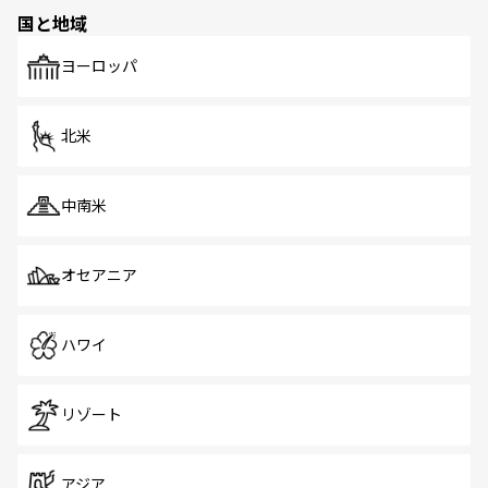
の多様性あふれるカラフルな町は、どこを歩いても新しい
国と地域
発見がある。さらに、治安のよさや充実した公共交通機関
も、旅行者にとっては魅力的なポイント。グルメも豊富
で、ホーカーズは地元の風情を楽しめる外せないスポット
ヨーロッパ
だ。訪れる人を飽きさせないシンガポールで、多様な魅力
を体感しよう。 なお、新着のシンガポール情報は
コンテン
ツ一覧
を参照してほしい。
北米
中南米
オセアニア
ハワイ
リゾート
アジア