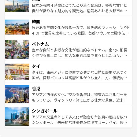
情報は
コンテンツ一覧
を参照してほしい。
人々、おいしいローカルフードやハワイアンミュージッ
ク）、タスマニアの美しい原生林やケアンズの熱帯雨林な
日本から約４時間ほどでたどり着く台湾は、多彩な文化と
ク、伝統的なフラダンスなど、すべてがハワイの魅力を彩
ど、見どころがたくさん。また、カフェやワイン、オージ
自然が織りなす魅力的な観光地。活気あふれる大都市の台
っている。訪れるたびに新しい発見と感動が待っているハ
ービーフなどの食文化も豊かで、美味しいものであふれて
北やノスタルジックな町並みが人気な九份（ジォウフェ
ワイを、存分に味わってほしい。 なお、新着のハワイ情報
韓国
いる。アクティビティも充実しており、サーフィンやダイ
ン）、静ひつな山岳地帯である台湾東部など、都市の喧騒
は
コンテンツ一覧
を参照してほしい。
ビング、ハイキングなど、アウトドア好きにはたまらな
と山間の静けさが共存しており、訪れる人に新しい発見と
歴史ある王朝文化が残る一方で、最先端のファッションやK
い。オーストラリアの多彩な魅力を存分に味わいつくそ
驚きをもたらしてくれる。また、奥深い台湾の食文化も魅
-POPで世界を席巻している韓国。首都ソウルの宮殿や伝統
う。 なお、新着のオーストラリア情報は
コンテンツ一覧
を
力で、夜市などの屋台グルメから高級料理、ヘルシーで美
家屋が並ぶエリアでは韓国の歴史と文化に浸ることがで
参照してほしい。
ベトナム
容にもいいと評判のスイーツなど、バラエティ豊かな料理
き、地方に足を延ばせば四季折々の自然美を楽しむことが
が味わえる。 なお、新着の台湾情報は
コンテンツ一覧
を参
できる。そして、キムチや焼肉、絶品のストリートフード
豊かな自然と多様な文化が魅力的なベトナム。南北に細長
照してほしい。
まで、さまざまな韓国料理が待っている。夜には、韓国な
く伸びる国土には、広大な田園風景や青々とした山々、世
らではのナイトライフも堪能できる。あたたかいホスピタ
界遺産に登録された壮大な自然景観が点在し、都市部では
タイ
リティに包まれながら、韓国の多彩な魅力を心ゆくまで味
急速な発展と共に伝統が息づく。ハノイの古い町並みやホ
わってみてほしい。 なお、新着の韓国情報は
コンテンツ一
ーチミン市のフランス統治時代の建物も、独特の雰囲気を
タイは、東南アジアに位置する豊かな自然と歴史が息づく
覧
を参照してほしい。
醸し出している。また、バラエティの豊かさとおいしさで
国だ。首都バンコクは高層ビルが立ち並ぶ一方、伝統的な
世界中の食通を魅了してやまないベトナム料理も魅力のひ
寺院や市場がいたるところに点在し、古きよき文化と現代
香港
とつ。フォーやバインミー、ベトナムコーヒーなどは、ぜ
の活気が交差している。北部ではチェンマイなどの山岳地
ひ現地で味わいたい。どの地域を訪れてもあたたかい人々
帯で自然と触れ合い、南部ではプーケットやクラビの美し
アジアと西洋の文化が交わる香港は、特有のエネルギーを
が旅行者を迎えてくれるので、きっと忘れられない旅にな
いビーチでリゾート気分を楽しむことができる。タイ料理
もっている。ヴィクトリア湾に広がる壮大な景色、近未来
るはずだ。 なお、新着のベトナム情報は
コンテンツ一覧
を
は世界的に有名で、屋台から高級レストランまで味覚を刺
的なアートスポット、そして歴史と現代が融合した町並
参照してほしい。
シンガポール
激する。気候は一年中温暖で、どの季節にも異なる楽しみ
み、どこを訪れても感動するはず。観光スポットが密集し
が待っている。親しみやすいタイの人々、仏教を中心とし
ており、効率よく見どころを回れるのも魅力。息をのむよ
アジアの交差点として多文化が融合した独自の魅力を放つ
た文化、そして多様な観光資源が、訪れる旅人を魅了し続
うな絶景から文化的な体験まで、香港を存分に楽しみ尽く
シンガポール。未来的な建築物が並ぶマリーナベイ、歴史
ける。 なお、新着のタイ情報は
コンテンツ一覧
を参照して
そう。 なお、新着の香港情報は
コンテンツ一覧
を参照して
と伝統を感じられるエスニックタウン、多数の緑豊かな公
ほしい。
ほしい。
園や自然保護区など、自然が調和した近代的な景観と文化