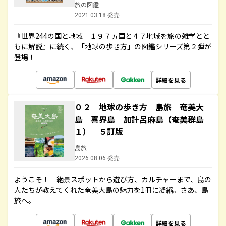
旅の図鑑
2021.03.18 発売
『世界244の国と地域 １９７ヵ国と４７地域を旅の雑学とと
もに解説』に続く、「地球の歩き方」の図鑑シリーズ第２弾が
登場！
詳細を見る
０２ 地球の歩き方 島旅 奄美大
島 喜界島 加計呂麻島（奄美群島
１） ５訂版
島旅
2026.08.06 発売
ようこそ！ 絶景スポットから遊び方、カルチャーまで、島の
人たちが教えてくれた奄美大島の魅力を1冊に凝縮。さあ、島
旅へ。
詳細を見る