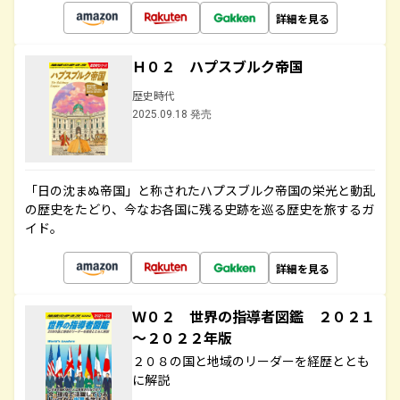
詳細を見る
Ｈ０２ ハプスブルク帝国
歴史時代
2025.09.18 発売
「日の沈まぬ帝国」と称されたハプスブルク帝国の栄光と動乱
の歴史をたどり、今なお各国に残る史跡を巡る歴史を旅するガ
イド。
詳細を見る
Ｗ０２ 世界の指導者図鑑 ２０２１
～２０２２年版
２０８の国と地域のリーダーを経歴ととも
に解説