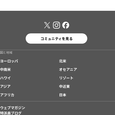
コミュニティを見る
国と地域
ヨーロッパ
北米
中南米
オセアニア
ハワイ
リゾート
アジア
中近東
アフリカ
日本
ウェブマガジン
特派員ブログ