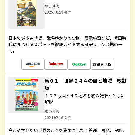
歴史時代
2025.10.23 発売
日本の城や古戦場、武将ゆかりの史跡、展示施設など、戦国時
代にまつわるスポットを徹底ガイドする歴史ファン必携の一
冊。
詳細を見る
Ｗ０１ 世界２４４の国と地域 改訂
版
１９７ヵ国と４７地域を旅の雑学とともに
解説
旅の図鑑
2024.07.18 発売
今こそ学びたい世界のことを集めました！首都、言語、民族、