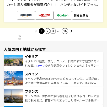
カーと達人編集者が厳選紹介！！ ハンディなガイドブック。
詳細を見る
…
1
2
3
15
AD
AD
人気の国と地域から探す
イタリア
イタリアは歴史、文化、グルメ、自然と多彩な魅力にあふ
れた国。
ローマ
の古代遺跡やフィレンツェのルネッサンス
美術、ヴェネツィアの運河など、歴史あるスポットはもち
スペイン
ろん、トスカーナの美しい田園風景やアマルフィ海岸の絶
景など、自然景観も見逃せない。観光の合間には、本場の
イベリア半島のほぼ80％を占めるスペインは、太陽が降り
ピザやパスタなど、絶品のイタリア料理を堪能することも
注ぐ地中海沿岸から雄大なピレネー山脈まで、多彩な自然
できる。朝目覚めてから夜眠るまで、すべての瞬間を楽し
と文化が詰まったヨーロッパ屈指の旅行先だ。多様な地域
フランス
ませてくれるイタリアで、忘れられない旅をしてみよう！
文化が根付くこの国では、情熱的なフラメンコ、熱気あふ
なお、新着のイタリア情報は
コンテンツ一覧
を参照してほ
れる闘牛、そして美味しいタパスが生活の一部となってい
フランスは、世界中の旅行者を魅了し続けるヨーロッパ屈
しい。
る。首都マドリードの洗練された雰囲気や、バルセロナの
指の観光地だ。首都パリのエッフェル塔やルーブル美術館
アートに溢れた街角から、地方では古代ローマ遺跡や中世
といった象徴的なスポットから、田舎町の古風な美しさま