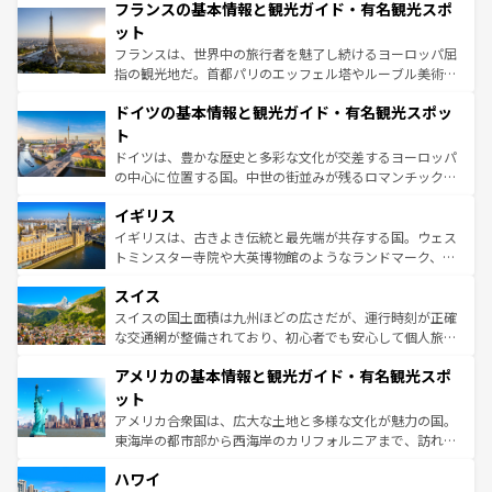
なお、新着のイタリア情報は
コンテンツ一覧
を参照してほ
フランスの基本情報と観光ガイド・有名観光スポ
文化が根付くこの国では、情熱的なフラメンコ、熱気あふ
しい。
れる闘牛、そして美味しいタパスが生活の一部となってい
ット
る。首都マドリードの洗練された雰囲気や、バルセロナの
フランスは、世界中の旅行者を魅了し続けるヨーロッパ屈
アートに溢れた街角から、地方では古代ローマ遺跡や中世
指の観光地だ。首都パリのエッフェル塔やルーブル美術館
の城塞都市、穏やかなビーチリゾートまで多彩な表情を見
といった象徴的なスポットから、田舎町の古風な美しさま
せる。地方によって風土や気候が異なるスペインはその個
ドイツの基本情報と観光ガイド・有名観光スポッ
で、幅広い魅力が詰まっている。華麗な宮殿、歴史的な大
性で訪れる人を魅了する。 なお、新着のスペイン情報は
コ
聖堂、美しいビーチ、そして豊かな自然が、訪れる者を心
ト
ンテンツ一覧
を参照してほしい。
から魅了する。また、フランスは美食の国としても知ら
ドイツは、豊かな歴史と多彩な文化が交差するヨーロッパ
れ、フランス料理はユネスコ無形文化遺産にも登録されて
の中心に位置する国。中世の街並みが残るロマンチック街
いる。シャンパンの発祥地であるランス、プロヴァンスの
道から、未来を先取りするようなモダンな都市まで多様な
香り高いラベンダー畑など、多彩な楽しみ方が可能だ。さ
イギリス
顔を持つこの国は、どこを歩いても飽きることがない。ベ
らに、パリ以外の地域にも魅力が溢れており、どの街角に
ルリンの文化的活気、バイエルン州のアルプスの絶景、そ
イギリスは、古きよき伝統と最先端が共存する国。ウェス
も豊かな歴史と文化が息づいている。パリ以外の個性あふ
してライン川沿いのワイン畑といった風景は必見。ビール
トミンスター寺院や大英博物館のようなランドマーク、歴
れる地方に足を運ぶとそれぞれで全く異なる文化を体験で
とソーセージを味わいながら地元の人と過ごす楽しい時間
史ある大学都市、美しい丘陵地帯や牧歌的な風景など、エ
きるだろう。 なお、新着のフランス情報は
コンテンツ一覧
スイス
は、お酒好きな人にはぜひ体験してほしい。 なお、新着の
リアごとに異なる魅力がある。また、優雅なアフタヌーン
を参照してほしい。
ドイツ情報は
コンテンツ一覧
を参照してほしい。
ティー、ビール好きにはたまらない英国パブ、サッカー観
スイスの国土面積は九州ほどの広さだが、運行時刻が正確
戦など、本場だからこそできる体験も豊富。イギリスを旅
な交通網が整備されており、初心者でも安心して個人旅行
して楽しみつくそう。 なお、新着のイギリス情報は
コンテ
を楽しめる。日本同様に時刻表どおりの旅が可能だ。中世
アメリカの基本情報と観光ガイド・有名観光スポ
ンツ一覧
を参照してほしい。
の建物がそのまま残る町や、スイスならではのユニークな
博物館もあり、アルプス観光だけでなく町歩きも満喫する
ット
ことができる。国民の所得が高いため物価も高いが、旅行
アメリカ合衆国は、広大な土地と多様な文化が魅力の国。
者向けの交通パス提供のサービスもあり、うまく活用すれ
東海岸の都市部から西海岸のカリフォルニアまで、訪れる
ば市内交通費無料で観光を楽しむこともできる。 なお、新
場所ごとに異なる風景と体験が待っている。ニューヨーク
着のスイス情報は
コンテンツ一覧
を参照してほしい。
ハワイ
のような巨大都市は、観光、ショッピング、エンターテイ