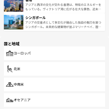
ひ現地で味わいたい。どの地域を訪れてもあたたかい人々
帯で自然と触れ合い、南部ではプーケットやクラビの美し
アジアと西洋の文化が交わる香港は、特有のエネルギーを
が旅行者を迎えてくれるので、きっと忘れられない旅にな
いビーチでリゾート気分を楽しむことができる。タイ料理
もっている。ヴィクトリア湾に広がる壮大な景色、近未来
るはずだ。 なお、新着のベトナム情報は
コンテンツ一覧
を
は世界的に有名で、屋台から高級レストランまで味覚を刺
的なアートスポット、そして歴史と現代が融合した町並
参照してほしい。
シンガポール
激する。気候は一年中温暖で、どの季節にも異なる楽しみ
み、どこを訪れても感動するはず。観光スポットが密集し
が待っている。親しみやすいタイの人々、仏教を中心とし
ており、効率よく見どころを回れるのも魅力。息をのむよ
アジアの交差点として多文化が融合した独自の魅力を放つ
た文化、そして多様な観光資源が、訪れる旅人を魅了し続
うな絶景から文化的な体験まで、香港を存分に楽しみ尽く
シンガポール。未来的な建築物が並ぶマリーナベイ、歴史
ける。 なお、新着のタイ情報は
コンテンツ一覧
を参照して
そう。 なお、新着の香港情報は
コンテンツ一覧
を参照して
と伝統を感じられるエスニックタウン、多数の緑豊かな公
ほしい。
ほしい。
園や自然保護区など、自然が調和した近代的な景観と文化
の多様性あふれるカラフルな町は、どこを歩いても新しい
国と地域
発見がある。さらに、治安のよさや充実した公共交通機関
も、旅行者にとっては魅力的なポイント。グルメも豊富
で、ホーカーズは地元の風情を楽しめる外せないスポット
ヨーロッパ
だ。訪れる人を飽きさせないシンガポールで、多様な魅力
を体感しよう。 なお、新着のシンガポール情報は
コンテン
ツ一覧
を参照してほしい。
北米
中南米
オセアニア