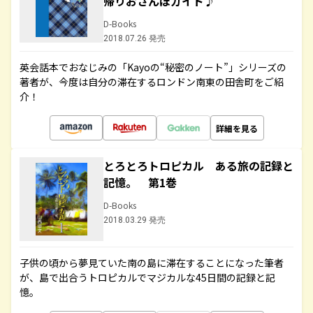
帰りおさんぽガイド♪
D-Books
2018.07.26 発売
英会話本でおなじみの「Kayoの“秘密のノート”」シリーズの
著者が、今度は自分の滞在するロンドン南東の田舎町をご紹
介！
詳細を見る
とろとろトロピカル ある旅の記録と
記憶。 第1巻
D-Books
2018.03.29 発売
子供の頃から夢見ていた南の島に滞在することになった筆者
が、島で出合うトロピカルでマジカルな45日間の記録と記
憶。