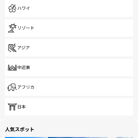
ハワイ
リゾート
アジア
中近東
アフリカ
日本
人気スポット