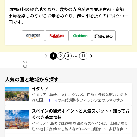
国内屈指の観光地であり、数多の寺院が建ち並ぶ古都・京都。
季節を楽しみながらお寺をめぐり、御朱印を頂くのに役立つ一
冊です。
詳細を見る
…
1
2
3
11
AD
AD
人気の国と地域から探す
イタリア
イタリアは歴史、文化、グルメ、自然と多彩な魅力にあふ
れた国。
ローマ
の古代遺跡やフィレンツェのルネッサンス
美術、ヴェネツィアの運河など、歴史あるスポットはもち
スペインの観光ポイントと人気スポット・知ってお
ろん、トスカーナの美しい田園風景やアマルフィ海岸の絶
景など、自然景観も見逃せない。観光の合間には、本場の
くべき基本情報
ピザやパスタなど、絶品のイタリア料理を堪能することも
イベリア半島のほぼ80％を占めるスペインは、太陽が降り
できる。朝目覚めてから夜眠るまで、すべての瞬間を楽し
注ぐ地中海沿岸から雄大なピレネー山脈まで、多彩な自然
ませてくれるイタリアで、忘れられない旅をしてみよう！
と文化が詰まったヨーロッパ屈指の旅行先だ。多様な地域