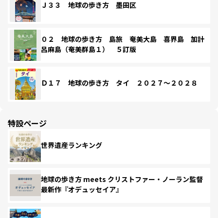
Ｊ３３ 地球の歩き方 墨田区
０２ 地球の歩き方 島旅 奄美大島 喜界島 加計
呂麻島（奄美群島１） ５訂版
Ｄ１７ 地球の歩き方 タイ ２０２７～２０２８
特設ページ
世界遺産ランキング
地球の歩き方 meets クリストファー・ノーラン監督
最新作『オデュッセイア』