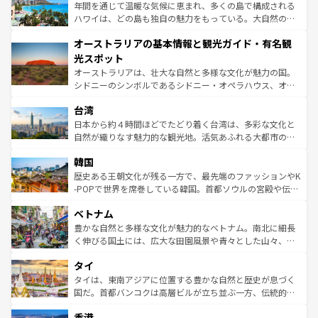
ンメントが詰まった刺激的なスポットだ。一方、アメリカ
年間を通じて温暖な気候に恵まれ、多くの島で構成される
西部には大自然が広がり、グランドキャニオンやイエロー
ハワイは、どの島も独自の魅力をもっている。大自然の神
ストーン国立公園といった絶景が堪能できる。さらに、南
秘を感じたいなら、火山が生み出した壮大な景観を誇るハ
オーストラリアの基本情報と観光ガイド・有名観
部のニューオーリンズでは、音楽と美食が融合した独特の
ワイ島は見逃せない。また、定番の観光地といえばオアフ
文化が魅力。旅行者はアメリカの各地域で異なる魅力を楽
島だが、静かな自然を求めるならマウイ島やカウアイ島が
光スポット
しみながら、その多様性と豊かな歴史を感じることができ
おすすめ。エメラルドグリーンに輝く海をはじめ、豊かな
オーストラリアは、壮大な自然と多様な文化が魅力の国。
るだろう。車でのロードトリップや列車の旅も、アメリカ
文化や歴史が息づいている。「アロハスピリット」と呼ば
シドニーのシンボルであるシドニー・オペラハウス、オー
ならではの贅沢な旅のスタイルだ。 なお、新着のアメリカ
れるおもてなしの心で訪れる人々を迎えてくれるハワイの
ストラリア東海岸北部に広がる大サンゴ礁地帯グレートバ
情報は
コンテンツ一覧
を参照してほしい。
人々、おいしいローカルフードやハワイアンミュージッ
台湾
リアリーフや大陸中央部にそびえるウルル（エアーズロッ
ク、伝統的なフラダンスなど、すべてがハワイの魅力を彩
ク）、タスマニアの美しい原生林やケアンズの熱帯雨林な
日本から約４時間ほどでたどり着く台湾は、多彩な文化と
っている。訪れるたびに新しい発見と感動が待っているハ
ど、見どころがたくさん。また、カフェやワイン、オージ
自然が織りなす魅力的な観光地。活気あふれる大都市の台
ワイを、存分に味わってほしい。 なお、新着のハワイ情報
ービーフなどの食文化も豊かで、美味しいものであふれて
北やノスタルジックな町並みが人気な九份（ジォウフェ
は
コンテンツ一覧
を参照してほしい。
韓国
いる。アクティビティも充実しており、サーフィンやダイ
ン）、静ひつな山岳地帯である台湾東部など、都市の喧騒
ビング、ハイキングなど、アウトドア好きにはたまらな
と山間の静けさが共存しており、訪れる人に新しい発見と
歴史ある王朝文化が残る一方で、最先端のファッションやK
い。オーストラリアの多彩な魅力を存分に味わいつくそ
驚きをもたらしてくれる。また、奥深い台湾の食文化も魅
-POPで世界を席巻している韓国。首都ソウルの宮殿や伝統
う。 なお、新着のオーストラリア情報は
コンテンツ一覧
を
力で、夜市などの屋台グルメから高級料理、ヘルシーで美
家屋が並ぶエリアでは韓国の歴史と文化に浸ることがで
参照してほしい。
ベトナム
容にもいいと評判のスイーツなど、バラエティ豊かな料理
き、地方に足を延ばせば四季折々の自然美を楽しむことが
が味わえる。 なお、新着の台湾情報は
コンテンツ一覧
を参
できる。そして、キムチや焼肉、絶品のストリートフード
豊かな自然と多様な文化が魅力的なベトナム。南北に細長
照してほしい。
まで、さまざまな韓国料理が待っている。夜には、韓国な
く伸びる国土には、広大な田園風景や青々とした山々、世
らではのナイトライフも堪能できる。あたたかいホスピタ
界遺産に登録された壮大な自然景観が点在し、都市部では
タイ
リティに包まれながら、韓国の多彩な魅力を心ゆくまで味
急速な発展と共に伝統が息づく。ハノイの古い町並みやホ
わってみてほしい。 なお、新着の韓国情報は
コンテンツ一
ーチミン市のフランス統治時代の建物も、独特の雰囲気を
タイは、東南アジアに位置する豊かな自然と歴史が息づく
覧
を参照してほしい。
醸し出している。また、バラエティの豊かさとおいしさで
国だ。首都バンコクは高層ビルが立ち並ぶ一方、伝統的な
世界中の食通を魅了してやまないベトナム料理も魅力のひ
寺院や市場がいたるところに点在し、古きよき文化と現代
香港
とつ。フォーやバインミー、ベトナムコーヒーなどは、ぜ
の活気が交差している。北部ではチェンマイなどの山岳地