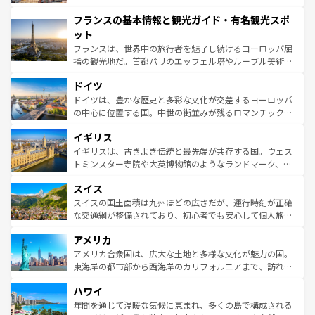
できる。朝目覚めてから夜眠るまで、すべての瞬間を楽し
と文化が詰まったヨーロッパ屈指の旅行先だ。多様な地域
フランスの基本情報と観光ガイド・有名観光スポ
ませてくれるイタリアで、忘れられない旅をしてみよう！
文化が根付くこの国では、情熱的なフラメンコ、熱気あふ
なお、新着のイタリア情報は
コンテンツ一覧
を参照してほ
れる闘牛、そして美味しいタパスが生活の一部となってい
ット
しい。
る。首都マドリードの洗練された雰囲気や、バルセロナの
フランスは、世界中の旅行者を魅了し続けるヨーロッパ屈
アートに溢れた街角から、地方では古代ローマ遺跡や中世
指の観光地だ。首都パリのエッフェル塔やルーブル美術館
の城塞都市、穏やかなビーチリゾートまで多彩な表情を見
といった象徴的なスポットから、田舎町の古風な美しさま
せる。地方によって風土や気候が異なるスペインはその個
ドイツ
で、幅広い魅力が詰まっている。華麗な宮殿、歴史的な大
性で訪れる人を魅了する。 なお、新着のスペイン情報は
コ
聖堂、美しいビーチ、そして豊かな自然が、訪れる者を心
ドイツは、豊かな歴史と多彩な文化が交差するヨーロッパ
ンテンツ一覧
を参照してほしい。
から魅了する。また、フランスは美食の国としても知ら
の中心に位置する国。中世の街並みが残るロマンチック街
れ、フランス料理はユネスコ無形文化遺産にも登録されて
道から、未来を先取りするようなモダンな都市まで多様な
イギリス
いる。シャンパンの発祥地であるランス、プロヴァンスの
顔を持つこの国は、どこを歩いても飽きることがない。ベ
香り高いラベンダー畑など、多彩な楽しみ方が可能だ。さ
ルリンの文化的活気、バイエルン州のアルプスの絶景、そ
イギリスは、古きよき伝統と最先端が共存する国。ウェス
らに、パリ以外の地域にも魅力が溢れており、どの街角に
してライン川沿いのワイン畑といった風景は必見。ビール
トミンスター寺院や大英博物館のようなランドマーク、歴
も豊かな歴史と文化が息づいている。パリ以外の個性あふ
とソーセージを味わいながら地元の人と過ごす楽しい時間
史ある大学都市、美しい丘陵地帯や牧歌的な風景など、エ
れる地方に足を運ぶとそれぞれで全く異なる文化を体験で
スイス
は、お酒好きな人にはぜひ体験してほしい。 なお、新着の
リアごとに異なる魅力がある。また、優雅なアフタヌーン
きるだろう。 なお、新着のフランス情報は
コンテンツ一覧
ドイツ情報は
コンテンツ一覧
を参照してほしい。
ティー、ビール好きにはたまらない英国パブ、サッカー観
スイスの国土面積は九州ほどの広さだが、運行時刻が正確
を参照してほしい。
戦など、本場だからこそできる体験も豊富。イギリスを旅
な交通網が整備されており、初心者でも安心して個人旅行
して楽しみつくそう。 なお、新着のイギリス情報は
コンテ
を楽しめる。日本同様に時刻表どおりの旅が可能だ。中世
アメリカ
ンツ一覧
を参照してほしい。
の建物がそのまま残る町や、スイスならではのユニークな
博物館もあり、アルプス観光だけでなく町歩きも満喫する
アメリカ合衆国は、広大な土地と多様な文化が魅力の国。
ことができる。国民の所得が高いため物価も高いが、旅行
東海岸の都市部から西海岸のカリフォルニアまで、訪れる
者向けの交通パス提供のサービスもあり、うまく活用すれ
場所ごとに異なる風景と体験が待っている。ニューヨーク
ハワイ
ば市内交通費無料で観光を楽しむこともできる。 なお、新
のような巨大都市は、観光、ショッピング、エンターテイ
着のスイス情報は
コンテンツ一覧
を参照してほしい。
ンメントが詰まった刺激的なスポットだ。一方、アメリカ
年間を通じて温暖な気候に恵まれ、多くの島で構成される