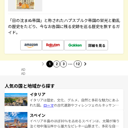
「日の沈まぬ帝国」と称されたハプスブルク帝国の栄光と動乱
の歴史をたどり、今なお各国に残る史跡を巡る歴史を旅するガ
イド。
詳細を見る
…
1
2
3
12
AD
AD
人気の国と地域から探す
イタリア
イタリアは歴史、文化、グルメ、自然と多彩な魅力にあふ
れた国。
ローマ
の古代遺跡やフィレンツェのルネッサンス
美術、ヴェネツィアの運河など、歴史あるスポットはもち
スペイン
ろん、トスカーナの美しい田園風景やアマルフィ海岸の絶
景など、自然景観も見逃せない。観光の合間には、本場の
イベリア半島のほぼ80％を占めるスペインは、太陽が降り
ピザやパスタなど、絶品のイタリア料理を堪能することも
注ぐ地中海沿岸から雄大なピレネー山脈まで、多彩な自然