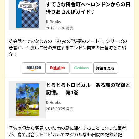
すてきな田舎町へ～ロンドンからの日
帰りおさんぽガイド♪
D-Books
2018.07.26 発売
英会話本でおなじみの「Kayoの“秘密のノート”」シリーズの
著者が、今度は自分の滞在するロンドン南東の田舎町をご紹
介！
詳細を見る
とろとろトロピカル ある旅の記録と
記憶。 第1巻
D-Books
2018.03.29 発売
子供の頃から夢見ていた南の島に滞在することになった筆者
が、島で出合うトロピカルでマジカルな45日間の記録と記