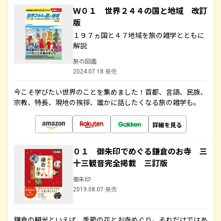
Ｗ０１ 世界２４４の国と地域 改訂
版
１９７ヵ国と４７地域を旅の雑学とともに
解説
旅の図鑑
2024.07.18 発売
今こそ学びたい世界のことを集めました！首都、言語、民族、
宗教、特長、現地の挨拶、誰かに話したくなる旅の雑学も。
詳細を見る
０１ 御朱印でめぐる鎌倉のお寺 三
十三観音完全掲載 三訂版
御朱印
2019.08.07 発売
鎌倉の観光といえば、季節の花とお寺めぐり。それだけではあ