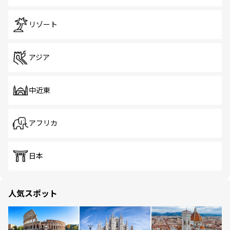
リゾート
アジア
中近東
アフリカ
日本
人気スポット