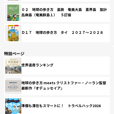
０２ 地球の歩き方 島旅 奄美大島 喜界島 加計
呂麻島（奄美群島１） ５訂版
Ｄ１７ 地球の歩き方 タイ ２０２７～２０２８
特設ページ
世界遺産ランキング
地球の歩き方 meets クリストファー・ノーラン監督
最新作『オデュッセイア』
準備も滞在もスマートに！ トラベルハック2026