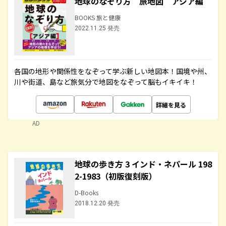
地球のなぞり方 旅地図 アジア編
BOOKS 旅と健康
2022.11.25 発売
各国の地形や関係性をなぞって学ぶ新しい地図本！国境や州、
川や街道、島など旅気分で地図をなぞって脳もイキイキ！
詳細を見る
AD
地球の歩き方 3 インド・ネパール 198
2-1983（初版復刻版）
D-Books
2018.12.20 発売