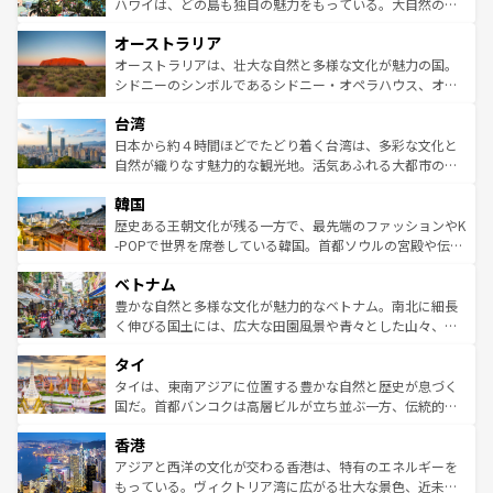
西部には大自然が広がり、グランドキャニオンやイエロー
ハワイは、どの島も独自の魅力をもっている。大自然の神
ストーン国立公園といった絶景が堪能できる。さらに、南
秘を感じたいなら、火山が生み出した壮大な景観を誇るハ
オーストラリア
部のニューオーリンズでは、音楽と美食が融合した独特の
ワイ島は見逃せない。また、定番の観光地といえばオアフ
文化が魅力。旅行者はアメリカの各地域で異なる魅力を楽
島だが、静かな自然を求めるならマウイ島やカウアイ島が
オーストラリアは、壮大な自然と多様な文化が魅力の国。
しみながら、その多様性と豊かな歴史を感じることができ
おすすめ。エメラルドグリーンに輝く海をはじめ、豊かな
シドニーのシンボルであるシドニー・オペラハウス、オー
るだろう。車でのロードトリップや列車の旅も、アメリカ
文化や歴史が息づいている。「アロハスピリット」と呼ば
ストラリア東海岸北部に広がる大サンゴ礁地帯グレートバ
ならではの贅沢な旅のスタイルだ。 なお、新着のアメリカ
台湾
れるおもてなしの心で訪れる人々を迎えてくれるハワイの
リアリーフや大陸中央部にそびえるウルル（エアーズロッ
情報は
コンテンツ一覧
を参照してほしい。
人々、おいしいローカルフードやハワイアンミュージッ
ク）、タスマニアの美しい原生林やケアンズの熱帯雨林な
日本から約４時間ほどでたどり着く台湾は、多彩な文化と
ク、伝統的なフラダンスなど、すべてがハワイの魅力を彩
ど、見どころがたくさん。また、カフェやワイン、オージ
自然が織りなす魅力的な観光地。活気あふれる大都市の台
っている。訪れるたびに新しい発見と感動が待っているハ
ービーフなどの食文化も豊かで、美味しいものであふれて
北やノスタルジックな町並みが人気な九份（ジォウフェ
ワイを、存分に味わってほしい。 なお、新着のハワイ情報
韓国
いる。アクティビティも充実しており、サーフィンやダイ
ン）、静ひつな山岳地帯である台湾東部など、都市の喧騒
は
コンテンツ一覧
を参照してほしい。
ビング、ハイキングなど、アウトドア好きにはたまらな
と山間の静けさが共存しており、訪れる人に新しい発見と
歴史ある王朝文化が残る一方で、最先端のファッションやK
い。オーストラリアの多彩な魅力を存分に味わいつくそ
驚きをもたらしてくれる。また、奥深い台湾の食文化も魅
-POPで世界を席巻している韓国。首都ソウルの宮殿や伝統
う。 なお、新着のオーストラリア情報は
コンテンツ一覧
を
力で、夜市などの屋台グルメから高級料理、ヘルシーで美
家屋が並ぶエリアでは韓国の歴史と文化に浸ることがで
参照してほしい。
ベトナム
容にもいいと評判のスイーツなど、バラエティ豊かな料理
き、地方に足を延ばせば四季折々の自然美を楽しむことが
が味わえる。 なお、新着の台湾情報は
コンテンツ一覧
を参
できる。そして、キムチや焼肉、絶品のストリートフード
豊かな自然と多様な文化が魅力的なベトナム。南北に細長
照してほしい。
まで、さまざまな韓国料理が待っている。夜には、韓国な
く伸びる国土には、広大な田園風景や青々とした山々、世
らではのナイトライフも堪能できる。あたたかいホスピタ
界遺産に登録された壮大な自然景観が点在し、都市部では
タイ
リティに包まれながら、韓国の多彩な魅力を心ゆくまで味
急速な発展と共に伝統が息づく。ハノイの古い町並みやホ
わってみてほしい。 なお、新着の韓国情報は
コンテンツ一
ーチミン市のフランス統治時代の建物も、独特の雰囲気を
タイは、東南アジアに位置する豊かな自然と歴史が息づく
覧
を参照してほしい。
醸し出している。また、バラエティの豊かさとおいしさで
国だ。首都バンコクは高層ビルが立ち並ぶ一方、伝統的な
世界中の食通を魅了してやまないベトナム料理も魅力のひ
寺院や市場がいたるところに点在し、古きよき文化と現代
香港
とつ。フォーやバインミー、ベトナムコーヒーなどは、ぜ
の活気が交差している。北部ではチェンマイなどの山岳地
ひ現地で味わいたい。どの地域を訪れてもあたたかい人々
帯で自然と触れ合い、南部ではプーケットやクラビの美し
アジアと西洋の文化が交わる香港は、特有のエネルギーを
が旅行者を迎えてくれるので、きっと忘れられない旅にな
いビーチでリゾート気分を楽しむことができる。タイ料理
もっている。ヴィクトリア湾に広がる壮大な景色、近未来