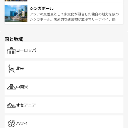
るはずだ。 なお、新着のベトナム情報は
コンテンツ一覧
を
は世界的に有名で、屋台から高級レストランまで味覚を刺
的なアートスポット、そして歴史と現代が融合した町並
参照してほしい。
シンガポール
激する。気候は一年中温暖で、どの季節にも異なる楽しみ
み、どこを訪れても感動するはず。観光スポットが密集し
が待っている。親しみやすいタイの人々、仏教を中心とし
ており、効率よく見どころを回れるのも魅力。息をのむよ
アジアの交差点として多文化が融合した独自の魅力を放つ
た文化、そして多様な観光資源が、訪れる旅人を魅了し続
うな絶景から文化的な体験まで、香港を存分に楽しみ尽く
シンガポール。未来的な建築物が並ぶマリーナベイ、歴史
ける。 なお、新着のタイ情報は
コンテンツ一覧
を参照して
そう。 なお、新着の香港情報は
コンテンツ一覧
を参照して
と伝統を感じられるエスニックタウン、多数の緑豊かな公
ほしい。
ほしい。
園や自然保護区など、自然が調和した近代的な景観と文化
の多様性あふれるカラフルな町は、どこを歩いても新しい
国と地域
発見がある。さらに、治安のよさや充実した公共交通機関
も、旅行者にとっては魅力的なポイント。グルメも豊富
で、ホーカーズは地元の風情を楽しめる外せないスポット
ヨーロッパ
だ。訪れる人を飽きさせないシンガポールで、多様な魅力
を体感しよう。 なお、新着のシンガポール情報は
コンテン
ツ一覧
を参照してほしい。
北米
中南米
オセアニア
ハワイ