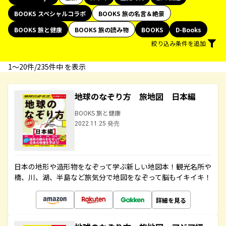
BOOKS スペシャルコラボ
BOOKS 旅の名言＆絶景
BOOKS 旅と健康
BOOKS 旅の読み物
BOOKS
D-Books
絞り込み条件を追加
1〜20件/235件中 を表示
地球のなぞり方 旅地図 日本編
BOOKS 旅と健康
2022.11.25 発売
日本の地形や造形物をなぞって学ぶ新しい地図本！観光名所や
橋、川、湖、半島など旅気分で地図をなぞって脳もイキイキ！
詳細を見る