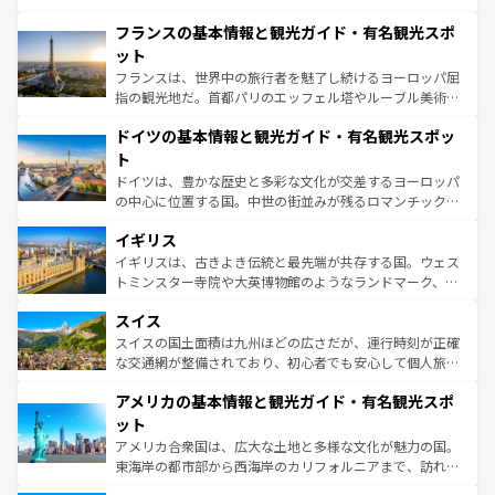
ませてくれるイタリアで、忘れられない旅をしてみよう！
と文化が詰まったヨーロッパ屈指の旅行先だ。多様な地域
なお、新着のイタリア情報は
コンテンツ一覧
を参照してほ
フランスの基本情報と観光ガイド・有名観光スポ
文化が根付くこの国では、情熱的なフラメンコ、熱気あふ
しい。
れる闘牛、そして美味しいタパスが生活の一部となってい
ット
る。首都マドリードの洗練された雰囲気や、バルセロナの
フランスは、世界中の旅行者を魅了し続けるヨーロッパ屈
アートに溢れた街角から、地方では古代ローマ遺跡や中世
指の観光地だ。首都パリのエッフェル塔やルーブル美術館
の城塞都市、穏やかなビーチリゾートまで多彩な表情を見
といった象徴的なスポットから、田舎町の古風な美しさま
せる。地方によって風土や気候が異なるスペインはその個
ドイツの基本情報と観光ガイド・有名観光スポッ
で、幅広い魅力が詰まっている。華麗な宮殿、歴史的な大
性で訪れる人を魅了する。 なお、新着のスペイン情報は
コ
聖堂、美しいビーチ、そして豊かな自然が、訪れる者を心
ト
ンテンツ一覧
を参照してほしい。
から魅了する。また、フランスは美食の国としても知ら
ドイツは、豊かな歴史と多彩な文化が交差するヨーロッパ
れ、フランス料理はユネスコ無形文化遺産にも登録されて
の中心に位置する国。中世の街並みが残るロマンチック街
いる。シャンパンの発祥地であるランス、プロヴァンスの
道から、未来を先取りするようなモダンな都市まで多様な
香り高いラベンダー畑など、多彩な楽しみ方が可能だ。さ
イギリス
顔を持つこの国は、どこを歩いても飽きることがない。ベ
らに、パリ以外の地域にも魅力が溢れており、どの街角に
ルリンの文化的活気、バイエルン州のアルプスの絶景、そ
イギリスは、古きよき伝統と最先端が共存する国。ウェス
も豊かな歴史と文化が息づいている。パリ以外の個性あふ
してライン川沿いのワイン畑といった風景は必見。ビール
トミンスター寺院や大英博物館のようなランドマーク、歴
れる地方に足を運ぶとそれぞれで全く異なる文化を体験で
とソーセージを味わいながら地元の人と過ごす楽しい時間
史ある大学都市、美しい丘陵地帯や牧歌的な風景など、エ
きるだろう。 なお、新着のフランス情報は
コンテンツ一覧
スイス
は、お酒好きな人にはぜひ体験してほしい。 なお、新着の
リアごとに異なる魅力がある。また、優雅なアフタヌーン
を参照してほしい。
ドイツ情報は
コンテンツ一覧
を参照してほしい。
ティー、ビール好きにはたまらない英国パブ、サッカー観
スイスの国土面積は九州ほどの広さだが、運行時刻が正確
戦など、本場だからこそできる体験も豊富。イギリスを旅
な交通網が整備されており、初心者でも安心して個人旅行
して楽しみつくそう。 なお、新着のイギリス情報は
コンテ
を楽しめる。日本同様に時刻表どおりの旅が可能だ。中世
アメリカの基本情報と観光ガイド・有名観光スポ
ンツ一覧
を参照してほしい。
の建物がそのまま残る町や、スイスならではのユニークな
博物館もあり、アルプス観光だけでなく町歩きも満喫する
ット
ことができる。国民の所得が高いため物価も高いが、旅行
アメリカ合衆国は、広大な土地と多様な文化が魅力の国。
者向けの交通パス提供のサービスもあり、うまく活用すれ
東海岸の都市部から西海岸のカリフォルニアまで、訪れる
ば市内交通費無料で観光を楽しむこともできる。 なお、新
場所ごとに異なる風景と体験が待っている。ニューヨーク