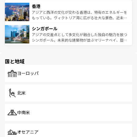
世界中の食通を魅了してやまないベトナム料理も魅力のひ
寺院や市場がいたるところに点在し、古きよき文化と現代
香港
とつ。フォーやバインミー、ベトナムコーヒーなどは、ぜ
の活気が交差している。北部ではチェンマイなどの山岳地
ひ現地で味わいたい。どの地域を訪れてもあたたかい人々
帯で自然と触れ合い、南部ではプーケットやクラビの美し
アジアと西洋の文化が交わる香港は、特有のエネルギーを
が旅行者を迎えてくれるので、きっと忘れられない旅にな
いビーチでリゾート気分を楽しむことができる。タイ料理
もっている。ヴィクトリア湾に広がる壮大な景色、近未来
るはずだ。 なお、新着のベトナム情報は
コンテンツ一覧
を
は世界的に有名で、屋台から高級レストランまで味覚を刺
的なアートスポット、そして歴史と現代が融合した町並
参照してほしい。
シンガポール
激する。気候は一年中温暖で、どの季節にも異なる楽しみ
み、どこを訪れても感動するはず。観光スポットが密集し
が待っている。親しみやすいタイの人々、仏教を中心とし
ており、効率よく見どころを回れるのも魅力。息をのむよ
アジアの交差点として多文化が融合した独自の魅力を放つ
た文化、そして多様な観光資源が、訪れる旅人を魅了し続
うな絶景から文化的な体験まで、香港を存分に楽しみ尽く
シンガポール。未来的な建築物が並ぶマリーナベイ、歴史
ける。 なお、新着のタイ情報は
コンテンツ一覧
を参照して
そう。 なお、新着の香港情報は
コンテンツ一覧
を参照して
と伝統を感じられるエスニックタウン、多数の緑豊かな公
ほしい。
ほしい。
園や自然保護区など、自然が調和した近代的な景観と文化
の多様性あふれるカラフルな町は、どこを歩いても新しい
国と地域
発見がある。さらに、治安のよさや充実した公共交通機関
も、旅行者にとっては魅力的なポイント。グルメも豊富
で、ホーカーズは地元の風情を楽しめる外せないスポット
ヨーロッパ
だ。訪れる人を飽きさせないシンガポールで、多様な魅力
を体感しよう。 なお、新着のシンガポール情報は
コンテン
ツ一覧
を参照してほしい。
北米
中南米
オセアニア