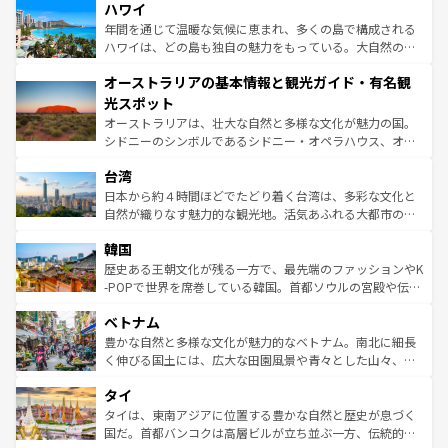
着のスイス情報は
コンテンツ一覧
を参照してほしい。
ハワイ
のような巨大都市は、観光、ショッピング、エンターテイ
ンメントが詰まった刺激的なスポットだ。一方、アメリカ
年間を通じて温暖な気候に恵まれ、多くの島で構成される
西部には大自然が広がり、グランドキャニオンやイエロー
ハワイは、どの島も独自の魅力をもっている。大自然の神
ストーン国立公園といった絶景が堪能できる。さらに、南
秘を感じたいなら、火山が生み出した壮大な景観を誇るハ
オーストラリアの基本情報と観光ガイド・有名観
部のニューオーリンズでは、音楽と美食が融合した独特の
ワイ島は見逃せない。また、定番の観光地といえばオアフ
文化が魅力。旅行者はアメリカの各地域で異なる魅力を楽
島だが、静かな自然を求めるならマウイ島やカウアイ島が
光スポット
しみながら、その多様性と豊かな歴史を感じることができ
おすすめ。エメラルドグリーンに輝く海をはじめ、豊かな
オーストラリアは、壮大な自然と多様な文化が魅力の国。
るだろう。車でのロードトリップや列車の旅も、アメリカ
文化や歴史が息づいている。「アロハスピリット」と呼ば
シドニーのシンボルであるシドニー・オペラハウス、オー
ならではの贅沢な旅のスタイルだ。 なお、新着のアメリカ
れるおもてなしの心で訪れる人々を迎えてくれるハワイの
ストラリア東海岸北部に広がる大サンゴ礁地帯グレートバ
情報は
コンテンツ一覧
を参照してほしい。
人々、おいしいローカルフードやハワイアンミュージッ
台湾
リアリーフや大陸中央部にそびえるウルル（エアーズロッ
ク、伝統的なフラダンスなど、すべてがハワイの魅力を彩
ク）、タスマニアの美しい原生林やケアンズの熱帯雨林な
日本から約４時間ほどでたどり着く台湾は、多彩な文化と
っている。訪れるたびに新しい発見と感動が待っているハ
ど、見どころがたくさん。また、カフェやワイン、オージ
自然が織りなす魅力的な観光地。活気あふれる大都市の台
ワイを、存分に味わってほしい。 なお、新着のハワイ情報
ービーフなどの食文化も豊かで、美味しいものであふれて
北やノスタルジックな町並みが人気な九份（ジォウフェ
は
コンテンツ一覧
を参照してほしい。
韓国
いる。アクティビティも充実しており、サーフィンやダイ
ン）、静ひつな山岳地帯である台湾東部など、都市の喧騒
ビング、ハイキングなど、アウトドア好きにはたまらな
と山間の静けさが共存しており、訪れる人に新しい発見と
歴史ある王朝文化が残る一方で、最先端のファッションやK
い。オーストラリアの多彩な魅力を存分に味わいつくそ
驚きをもたらしてくれる。また、奥深い台湾の食文化も魅
-POPで世界を席巻している韓国。首都ソウルの宮殿や伝統
う。 なお、新着のオーストラリア情報は
コンテンツ一覧
を
力で、夜市などの屋台グルメから高級料理、ヘルシーで美
家屋が並ぶエリアでは韓国の歴史と文化に浸ることがで
参照してほしい。
ベトナム
容にもいいと評判のスイーツなど、バラエティ豊かな料理
き、地方に足を延ばせば四季折々の自然美を楽しむことが
が味わえる。 なお、新着の台湾情報は
コンテンツ一覧
を参
できる。そして、キムチや焼肉、絶品のストリートフード
豊かな自然と多様な文化が魅力的なベトナム。南北に細長
照してほしい。
まで、さまざまな韓国料理が待っている。夜には、韓国な
く伸びる国土には、広大な田園風景や青々とした山々、世
らではのナイトライフも堪能できる。あたたかいホスピタ
界遺産に登録された壮大な自然景観が点在し、都市部では
タイ
リティに包まれながら、韓国の多彩な魅力を心ゆくまで味
急速な発展と共に伝統が息づく。ハノイの古い町並みやホ
わってみてほしい。 なお、新着の韓国情報は
コンテンツ一
ーチミン市のフランス統治時代の建物も、独特の雰囲気を
タイは、東南アジアに位置する豊かな自然と歴史が息づく
覧
を参照してほしい。
醸し出している。また、バラエティの豊かさとおいしさで
国だ。首都バンコクは高層ビルが立ち並ぶ一方、伝統的な