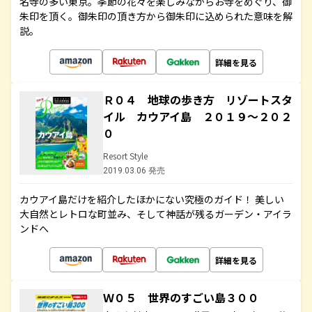
名寺の多い東京。季節の花々を楽しみながらお寺をめぐり、御
朱印を頂く。御朱印の頂き方から御朱印に込められた意味を解
説。
詳細を見る
Ｒ０４ 地球の歩き方 リゾートスタ
イル カウアイ島 ２０１９～２０２
０
Resort Style
2019.03.06 発売
カウアイ島だけを紹介したほかにない究極のガイド！ 美しい
大自然とレトロな町並み、そして神話が残るガーデン・アイラ
ンドへ
詳細を見る
Ｗ０５ 世界のすごい島３００