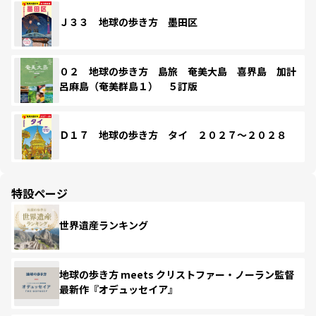
Ｊ３３ 地球の歩き方 墨田区
０２ 地球の歩き方 島旅 奄美大島 喜界島 加計
呂麻島（奄美群島１） ５訂版
Ｄ１７ 地球の歩き方 タイ ２０２７～２０２８
特設ページ
世界遺産ランキング
地球の歩き方 meets クリストファー・ノーラン監督
最新作『オデュッセイア』