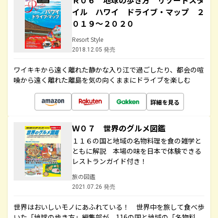
Ｒ０６ 地球の歩き方 リゾートスタ
イル ハワイ ドライブ・マップ ２
０１９～２０２０
Resort Style
2018.12.05 発売
ワイキキから遠く離れた静かな入り江で過ごしたり、都会の喧
噪から遠く離れた離島を気の向くままにドライブを楽しむ
詳細を見る
Ｗ０７ 世界のグルメ図鑑
１１６の国と地域の名物料理を食の雑学と
ともに解説 本場の味を日本で体験できる
レストランガイド付き！
旅の図鑑
2021.07.26 発売
世界はおいしいモノにあふれている！ 世界中を旅して食べ歩
いた「地球の歩き方」編集部が、116の国と地域の「名物料