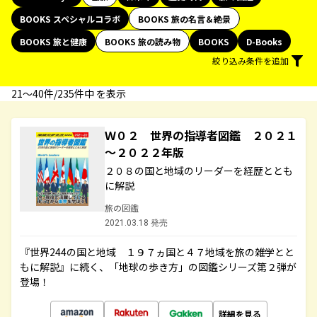
BOOKS スペシャルコラボ
BOOKS 旅の名言＆絶景
BOOKS 旅と健康
BOOKS 旅の読み物
BOOKS
D-Books
絞り込み条件を追加
21〜40件/235件中 を表示
Ｗ０２ 世界の指導者図鑑 ２０２１
～２０２２年版
２０８の国と地域のリーダーを経歴ととも
に解説
旅の図鑑
2021.03.18 発売
『世界244の国と地域 １９７ヵ国と４７地域を旅の雑学とと
もに解説』に続く、「地球の歩き方」の図鑑シリーズ第２弾が
登場！
詳細を見る