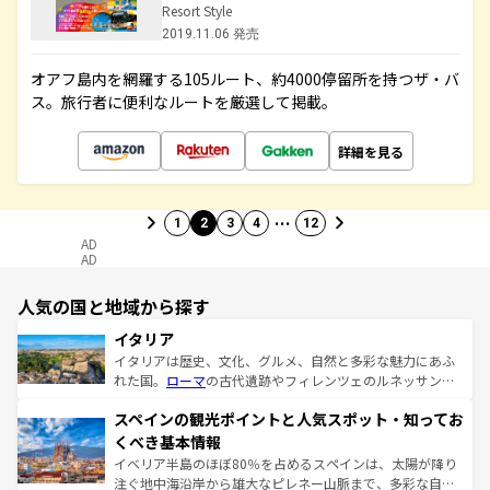
Resort Style
2019.11.06 発売
オアフ島内を網羅する105ルート、約4000停留所を持つザ・バ
ス。旅行者に便利なルートを厳選して掲載。
詳細を見る
…
1
2
3
4
12
AD
AD
人気の国と地域から探す
イタリア
イタリアは歴史、文化、グルメ、自然と多彩な魅力にあふ
れた国。
ローマ
の古代遺跡やフィレンツェのルネッサンス
美術、ヴェネツィアの運河など、歴史あるスポットはもち
スペインの観光ポイントと人気スポット・知ってお
ろん、トスカーナの美しい田園風景やアマルフィ海岸の絶
景など、自然景観も見逃せない。観光の合間には、本場の
くべき基本情報
ピザやパスタなど、絶品のイタリア料理を堪能することも
イベリア半島のほぼ80％を占めるスペインは、太陽が降り
できる。朝目覚めてから夜眠るまで、すべての瞬間を楽し
注ぐ地中海沿岸から雄大なピレネー山脈まで、多彩な自然