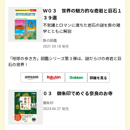
Ｗ０３ 世界の魅力的な奇岩と巨石１
３９選
不思議とロマンに満ちた岩石の謎を旅の雑
学とともに解説
旅の図鑑
2021.03.18 発売
「地球の歩き方」図鑑シリーズ第３弾は、謎だらけの奇岩と巨
石の世界！
詳細を見る
０３ 御朱印でめぐる奈良のお寺
御朱印
2024.06.27 発売