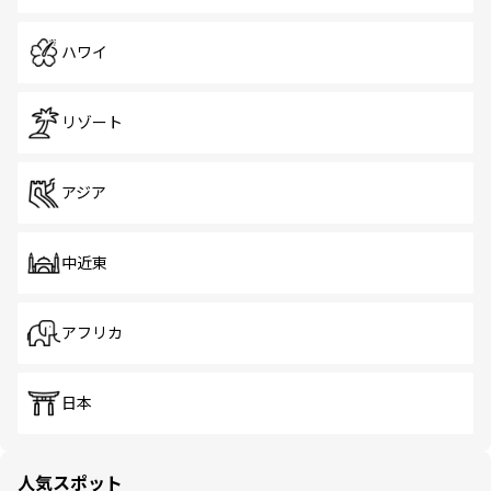
ハワイ
リゾート
アジア
中近東
アフリカ
日本
人気スポット