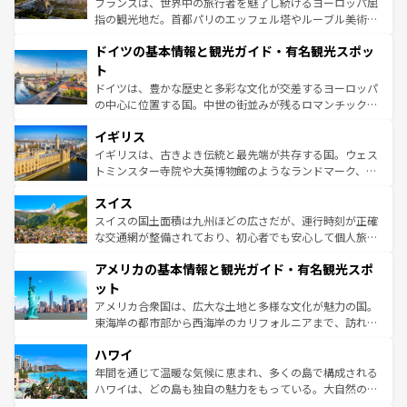
フランスは、世界中の旅行者を魅了し続けるヨーロッパ屈
アートに溢れた街角から、地方では古代ローマ遺跡や中世
指の観光地だ。首都パリのエッフェル塔やルーブル美術館
の城塞都市、穏やかなビーチリゾートまで多彩な表情を見
といった象徴的なスポットから、田舎町の古風な美しさま
せる。地方によって風土や気候が異なるスペインはその個
ドイツの基本情報と観光ガイド・有名観光スポッ
で、幅広い魅力が詰まっている。華麗な宮殿、歴史的な大
性で訪れる人を魅了する。 なお、新着のスペイン情報は
コ
聖堂、美しいビーチ、そして豊かな自然が、訪れる者を心
ト
ンテンツ一覧
を参照してほしい。
から魅了する。また、フランスは美食の国としても知ら
ドイツは、豊かな歴史と多彩な文化が交差するヨーロッパ
れ、フランス料理はユネスコ無形文化遺産にも登録されて
の中心に位置する国。中世の街並みが残るロマンチック街
いる。シャンパンの発祥地であるランス、プロヴァンスの
道から、未来を先取りするようなモダンな都市まで多様な
香り高いラベンダー畑など、多彩な楽しみ方が可能だ。さ
イギリス
顔を持つこの国は、どこを歩いても飽きることがない。ベ
らに、パリ以外の地域にも魅力が溢れており、どの街角に
ルリンの文化的活気、バイエルン州のアルプスの絶景、そ
イギリスは、古きよき伝統と最先端が共存する国。ウェス
も豊かな歴史と文化が息づいている。パリ以外の個性あふ
してライン川沿いのワイン畑といった風景は必見。ビール
トミンスター寺院や大英博物館のようなランドマーク、歴
れる地方に足を運ぶとそれぞれで全く異なる文化を体験で
とソーセージを味わいながら地元の人と過ごす楽しい時間
史ある大学都市、美しい丘陵地帯や牧歌的な風景など、エ
きるだろう。 なお、新着のフランス情報は
コンテンツ一覧
スイス
は、お酒好きな人にはぜひ体験してほしい。 なお、新着の
リアごとに異なる魅力がある。また、優雅なアフタヌーン
を参照してほしい。
ドイツ情報は
コンテンツ一覧
を参照してほしい。
ティー、ビール好きにはたまらない英国パブ、サッカー観
スイスの国土面積は九州ほどの広さだが、運行時刻が正確
戦など、本場だからこそできる体験も豊富。イギリスを旅
な交通網が整備されており、初心者でも安心して個人旅行
して楽しみつくそう。 なお、新着のイギリス情報は
コンテ
を楽しめる。日本同様に時刻表どおりの旅が可能だ。中世
アメリカの基本情報と観光ガイド・有名観光スポ
ンツ一覧
を参照してほしい。
の建物がそのまま残る町や、スイスならではのユニークな
博物館もあり、アルプス観光だけでなく町歩きも満喫する
ット
ことができる。国民の所得が高いため物価も高いが、旅行
アメリカ合衆国は、広大な土地と多様な文化が魅力の国。
者向けの交通パス提供のサービスもあり、うまく活用すれ
東海岸の都市部から西海岸のカリフォルニアまで、訪れる
ば市内交通費無料で観光を楽しむこともできる。 なお、新
場所ごとに異なる風景と体験が待っている。ニューヨーク
着のスイス情報は
コンテンツ一覧
を参照してほしい。
ハワイ
のような巨大都市は、観光、ショッピング、エンターテイ
ンメントが詰まった刺激的なスポットだ。一方、アメリカ
年間を通じて温暖な気候に恵まれ、多くの島で構成される
西部には大自然が広がり、グランドキャニオンやイエロー
ハワイは、どの島も独自の魅力をもっている。大自然の神
ストーン国立公園といった絶景が堪能できる。さらに、南
秘を感じたいなら、火山が生み出した壮大な景観を誇るハ