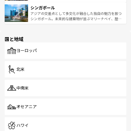
るはずだ。 なお、新着のベトナム情報は
コンテンツ一覧
を
は世界的に有名で、屋台から高級レストランまで味覚を刺
的なアートスポット、そして歴史と現代が融合した町並
参照してほしい。
シンガポール
激する。気候は一年中温暖で、どの季節にも異なる楽しみ
み、どこを訪れても感動するはず。観光スポットが密集し
が待っている。親しみやすいタイの人々、仏教を中心とし
ており、効率よく見どころを回れるのも魅力。息をのむよ
アジアの交差点として多文化が融合した独自の魅力を放つ
た文化、そして多様な観光資源が、訪れる旅人を魅了し続
うな絶景から文化的な体験まで、香港を存分に楽しみ尽く
シンガポール。未来的な建築物が並ぶマリーナベイ、歴史
ける。 なお、新着のタイ情報は
コンテンツ一覧
を参照して
そう。 なお、新着の香港情報は
コンテンツ一覧
を参照して
と伝統を感じられるエスニックタウン、多数の緑豊かな公
ほしい。
ほしい。
園や自然保護区など、自然が調和した近代的な景観と文化
の多様性あふれるカラフルな町は、どこを歩いても新しい
国と地域
発見がある。さらに、治安のよさや充実した公共交通機関
も、旅行者にとっては魅力的なポイント。グルメも豊富
で、ホーカーズは地元の風情を楽しめる外せないスポット
ヨーロッパ
だ。訪れる人を飽きさせないシンガポールで、多様な魅力
を体感しよう。 なお、新着のシンガポール情報は
コンテン
ツ一覧
を参照してほしい。
北米
中南米
オセアニア
ハワイ