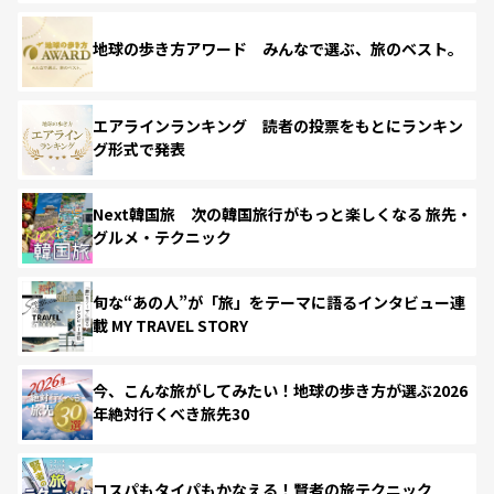
地球の歩き方アワード みんなで選ぶ、旅のベスト。
エアラインランキング 読者の投票をもとにランキン
グ形式で発表
Next韓国旅 次の韓国旅行がもっと楽しくなる 旅先・
グルメ・テクニック
旬な“あの人”が「旅」をテーマに語るインタビュー連
載 MY TRAVEL STORY
今、こんな旅がしてみたい！地球の歩き方が選ぶ2026
年絶対行くべき旅先30
コスパもタイパもかなえる！賢者の旅テクニック