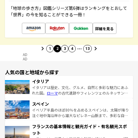
「地球の歩き方」図鑑シリーズ第6弾はランキングをとおして
「世界」の今を知ることができる一冊！
詳細を見る
…
1
2
3
4
13
AD
AD
人気の国と地域から探す
イタリア
イタリアは歴史、文化、グルメ、自然と多彩な魅力にあふ
れた国。
ローマ
の古代遺跡やフィレンツェのルネッサンス
美術、ヴェネツィアの運河など、歴史あるスポットはもち
スペイン
ろん、トスカーナの美しい田園風景やアマルフィ海岸の絶
景など、自然景観も見逃せない。観光の合間には、本場の
イベリア半島のほぼ80％を占めるスペインは、太陽が降り
ピザやパスタなど、絶品のイタリア料理を堪能することも
注ぐ地中海沿岸から雄大なピレネー山脈まで、多彩な自然
できる。朝目覚めてから夜眠るまで、すべての瞬間を楽し
と文化が詰まったヨーロッパ屈指の旅行先だ。多様な地域
フランスの基本情報と観光ガイド・有名観光スポ
ませてくれるイタリアで、忘れられない旅をしてみよう！
文化が根付くこの国では、情熱的なフラメンコ、熱気あふ
なお、新着のイタリア情報は
コンテンツ一覧
を参照してほ
れる闘牛、そして美味しいタパスが生活の一部となってい
ット
しい。
る。首都マドリードの洗練された雰囲気や、バルセロナの