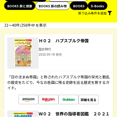
BOOKS 旅と健康
BOOKS 旅の読み物
BOOKS
D-Books
絞り込み条件を追加
21〜40件/256件中 を表示
Ｈ０２ ハプスブルク帝国
歴史時代
2025.09.18 発売
「日の沈まぬ帝国」と称されたハプスブルク帝国の栄光と動乱
の歴史をたどり、今なお各国に残る史跡を巡る歴史を旅するガ
イド。
詳細を見る
Ｗ０２ 世界の指導者図鑑 ２０２１