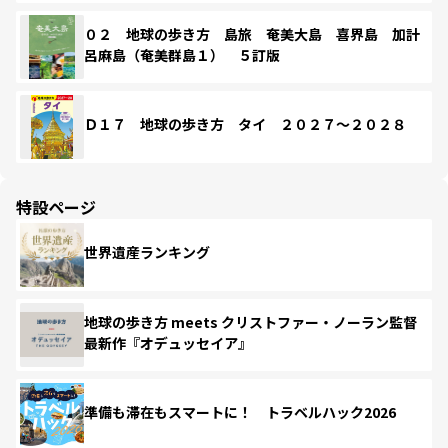
０２ 地球の歩き方 島旅 奄美大島 喜界島 加計
呂麻島（奄美群島１） ５訂版
Ｄ１７ 地球の歩き方 タイ ２０２７～２０２８
特設ページ
世界遺産ランキング
地球の歩き方 meets クリストファー・ノーラン監督
最新作『オデュッセイア』
準備も滞在もスマートに！ トラベルハック2026