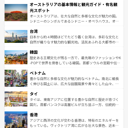
オーストラリアの基本情報と観光ガイド・有名観
部のニューオーリンズでは、音楽と美食が融合した独特の
ワイ島は見逃せない。また、定番の観光地といえばオアフ
文化が魅力。旅行者はアメリカの各地域で異なる魅力を楽
島だが、静かな自然を求めるならマウイ島やカウアイ島が
光スポット
しみながら、その多様性と豊かな歴史を感じることができ
おすすめ。エメラルドグリーンに輝く海をはじめ、豊かな
オーストラリアは、壮大な自然と多様な文化が魅力の国。
るだろう。車でのロードトリップや列車の旅も、アメリカ
文化や歴史が息づいている。「アロハスピリット」と呼ば
シドニーのシンボルであるシドニー・オペラハウス、オー
ならではの贅沢な旅のスタイルだ。 なお、新着のアメリカ
れるおもてなしの心で訪れる人々を迎えてくれるハワイの
ストラリア東海岸北部に広がる大サンゴ礁地帯グレートバ
情報は
コンテンツ一覧
を参照してほしい。
人々、おいしいローカルフードやハワイアンミュージッ
台湾
リアリーフや大陸中央部にそびえるウルル（エアーズロッ
ク、伝統的なフラダンスなど、すべてがハワイの魅力を彩
ク）、タスマニアの美しい原生林やケアンズの熱帯雨林な
日本から約４時間ほどでたどり着く台湾は、多彩な文化と
っている。訪れるたびに新しい発見と感動が待っているハ
ど、見どころがたくさん。また、カフェやワイン、オージ
自然が織りなす魅力的な観光地。活気あふれる大都市の台
ワイを、存分に味わってほしい。 なお、新着のハワイ情報
ービーフなどの食文化も豊かで、美味しいものであふれて
北やノスタルジックな町並みが人気な九份（ジォウフェ
は
コンテンツ一覧
を参照してほしい。
韓国
いる。アクティビティも充実しており、サーフィンやダイ
ン）、静ひつな山岳地帯である台湾東部など、都市の喧騒
ビング、ハイキングなど、アウトドア好きにはたまらな
と山間の静けさが共存しており、訪れる人に新しい発見と
歴史ある王朝文化が残る一方で、最先端のファッションやK
い。オーストラリアの多彩な魅力を存分に味わいつくそ
驚きをもたらしてくれる。また、奥深い台湾の食文化も魅
-POPで世界を席巻している韓国。首都ソウルの宮殿や伝統
う。 なお、新着のオーストラリア情報は
コンテンツ一覧
を
力で、夜市などの屋台グルメから高級料理、ヘルシーで美
家屋が並ぶエリアでは韓国の歴史と文化に浸ることがで
参照してほしい。
ベトナム
容にもいいと評判のスイーツなど、バラエティ豊かな料理
き、地方に足を延ばせば四季折々の自然美を楽しむことが
が味わえる。 なお、新着の台湾情報は
コンテンツ一覧
を参
できる。そして、キムチや焼肉、絶品のストリートフード
豊かな自然と多様な文化が魅力的なベトナム。南北に細長
照してほしい。
まで、さまざまな韓国料理が待っている。夜には、韓国な
く伸びる国土には、広大な田園風景や青々とした山々、世
らではのナイトライフも堪能できる。あたたかいホスピタ
界遺産に登録された壮大な自然景観が点在し、都市部では
タイ
リティに包まれながら、韓国の多彩な魅力を心ゆくまで味
急速な発展と共に伝統が息づく。ハノイの古い町並みやホ
わってみてほしい。 なお、新着の韓国情報は
コンテンツ一
ーチミン市のフランス統治時代の建物も、独特の雰囲気を
タイは、東南アジアに位置する豊かな自然と歴史が息づく
覧
を参照してほしい。
醸し出している。また、バラエティの豊かさとおいしさで
国だ。首都バンコクは高層ビルが立ち並ぶ一方、伝統的な
世界中の食通を魅了してやまないベトナム料理も魅力のひ
寺院や市場がいたるところに点在し、古きよき文化と現代
香港
とつ。フォーやバインミー、ベトナムコーヒーなどは、ぜ
の活気が交差している。北部ではチェンマイなどの山岳地
ひ現地で味わいたい。どの地域を訪れてもあたたかい人々
帯で自然と触れ合い、南部ではプーケットやクラビの美し
アジアと西洋の文化が交わる香港は、特有のエネルギーを
が旅行者を迎えてくれるので、きっと忘れられない旅にな
いビーチでリゾート気分を楽しむことができる。タイ料理
もっている。ヴィクトリア湾に広がる壮大な景色、近未来