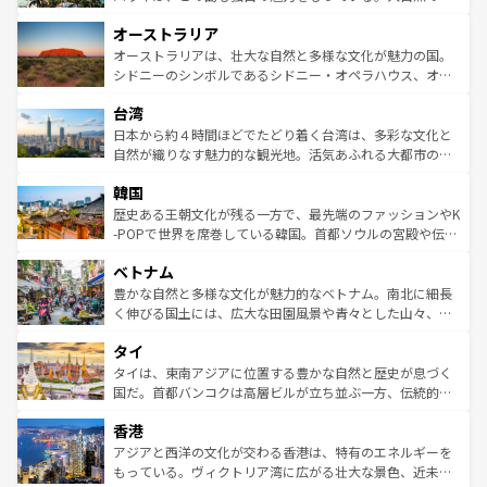
ストーン国立公園といった絶景が堪能できる。さらに、南
秘を感じたいなら、火山が生み出した壮大な景観を誇るハ
オーストラリア
部のニューオーリンズでは、音楽と美食が融合した独特の
ワイ島は見逃せない。また、定番の観光地といえばオアフ
文化が魅力。旅行者はアメリカの各地域で異なる魅力を楽
島だが、静かな自然を求めるならマウイ島やカウアイ島が
オーストラリアは、壮大な自然と多様な文化が魅力の国。
しみながら、その多様性と豊かな歴史を感じることができ
おすすめ。エメラルドグリーンに輝く海をはじめ、豊かな
シドニーのシンボルであるシドニー・オペラハウス、オー
るだろう。車でのロードトリップや列車の旅も、アメリカ
文化や歴史が息づいている。「アロハスピリット」と呼ば
ストラリア東海岸北部に広がる大サンゴ礁地帯グレートバ
ならではの贅沢な旅のスタイルだ。 なお、新着のアメリカ
台湾
れるおもてなしの心で訪れる人々を迎えてくれるハワイの
リアリーフや大陸中央部にそびえるウルル（エアーズロッ
情報は
コンテンツ一覧
を参照してほしい。
人々、おいしいローカルフードやハワイアンミュージッ
ク）、タスマニアの美しい原生林やケアンズの熱帯雨林な
日本から約４時間ほどでたどり着く台湾は、多彩な文化と
ク、伝統的なフラダンスなど、すべてがハワイの魅力を彩
ど、見どころがたくさん。また、カフェやワイン、オージ
自然が織りなす魅力的な観光地。活気あふれる大都市の台
っている。訪れるたびに新しい発見と感動が待っているハ
ービーフなどの食文化も豊かで、美味しいものであふれて
北やノスタルジックな町並みが人気な九份（ジォウフェ
ワイを、存分に味わってほしい。 なお、新着のハワイ情報
韓国
いる。アクティビティも充実しており、サーフィンやダイ
ン）、静ひつな山岳地帯である台湾東部など、都市の喧騒
は
コンテンツ一覧
を参照してほしい。
ビング、ハイキングなど、アウトドア好きにはたまらな
と山間の静けさが共存しており、訪れる人に新しい発見と
歴史ある王朝文化が残る一方で、最先端のファッションやK
い。オーストラリアの多彩な魅力を存分に味わいつくそ
驚きをもたらしてくれる。また、奥深い台湾の食文化も魅
-POPで世界を席巻している韓国。首都ソウルの宮殿や伝統
う。 なお、新着のオーストラリア情報は
コンテンツ一覧
を
力で、夜市などの屋台グルメから高級料理、ヘルシーで美
家屋が並ぶエリアでは韓国の歴史と文化に浸ることがで
参照してほしい。
ベトナム
容にもいいと評判のスイーツなど、バラエティ豊かな料理
き、地方に足を延ばせば四季折々の自然美を楽しむことが
が味わえる。 なお、新着の台湾情報は
コンテンツ一覧
を参
できる。そして、キムチや焼肉、絶品のストリートフード
豊かな自然と多様な文化が魅力的なベトナム。南北に細長
照してほしい。
まで、さまざまな韓国料理が待っている。夜には、韓国な
く伸びる国土には、広大な田園風景や青々とした山々、世
らではのナイトライフも堪能できる。あたたかいホスピタ
界遺産に登録された壮大な自然景観が点在し、都市部では
タイ
リティに包まれながら、韓国の多彩な魅力を心ゆくまで味
急速な発展と共に伝統が息づく。ハノイの古い町並みやホ
わってみてほしい。 なお、新着の韓国情報は
コンテンツ一
ーチミン市のフランス統治時代の建物も、独特の雰囲気を
タイは、東南アジアに位置する豊かな自然と歴史が息づく
覧
を参照してほしい。
醸し出している。また、バラエティの豊かさとおいしさで
国だ。首都バンコクは高層ビルが立ち並ぶ一方、伝統的な
世界中の食通を魅了してやまないベトナム料理も魅力のひ
寺院や市場がいたるところに点在し、古きよき文化と現代
香港
とつ。フォーやバインミー、ベトナムコーヒーなどは、ぜ
の活気が交差している。北部ではチェンマイなどの山岳地
ひ現地で味わいたい。どの地域を訪れてもあたたかい人々
帯で自然と触れ合い、南部ではプーケットやクラビの美し
アジアと西洋の文化が交わる香港は、特有のエネルギーを
が旅行者を迎えてくれるので、きっと忘れられない旅にな
いビーチでリゾート気分を楽しむことができる。タイ料理
もっている。ヴィクトリア湾に広がる壮大な景色、近未来