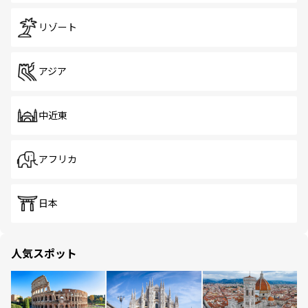
リゾート
アジア
中近東
アフリカ
日本
人気スポット