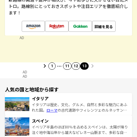
トロ。路線別にとっておきスポットや注目エリアを徹底紹介し
ます！
詳細を見る
AD
…
1
11
12
13
AD
AD
人気の国と地域から探す
イタリア
イタリアは歴史、文化、グルメ、自然と多彩な魅力にあふ
れた国。
ローマ
の古代遺跡やフィレンツェのルネッサンス
美術、ヴェネツィアの運河など、歴史あるスポットはもち
スペイン
ろん、トスカーナの美しい田園風景やアマルフィ海岸の絶
景など、自然景観も見逃せない。観光の合間には、本場の
イベリア半島のほぼ80％を占めるスペインは、太陽が降り
ピザやパスタなど、絶品のイタリア料理を堪能することも
注ぐ地中海沿岸から雄大なピレネー山脈まで、多彩な自然