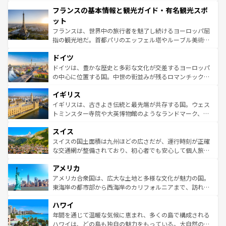
できる。朝目覚めてから夜眠るまで、すべての瞬間を楽し
と文化が詰まったヨーロッパ屈指の旅行先だ。多様な地域
フランスの基本情報と観光ガイド・有名観光スポ
ませてくれるイタリアで、忘れられない旅をしてみよう！
文化が根付くこの国では、情熱的なフラメンコ、熱気あふ
なお、新着のイタリア情報は
コンテンツ一覧
を参照してほ
れる闘牛、そして美味しいタパスが生活の一部となってい
ット
しい。
る。首都マドリードの洗練された雰囲気や、バルセロナの
フランスは、世界中の旅行者を魅了し続けるヨーロッパ屈
アートに溢れた街角から、地方では古代ローマ遺跡や中世
指の観光地だ。首都パリのエッフェル塔やルーブル美術館
の城塞都市、穏やかなビーチリゾートまで多彩な表情を見
といった象徴的なスポットから、田舎町の古風な美しさま
せる。地方によって風土や気候が異なるスペインはその個
ドイツ
で、幅広い魅力が詰まっている。華麗な宮殿、歴史的な大
性で訪れる人を魅了する。 なお、新着のスペイン情報は
コ
聖堂、美しいビーチ、そして豊かな自然が、訪れる者を心
ドイツは、豊かな歴史と多彩な文化が交差するヨーロッパ
ンテンツ一覧
を参照してほしい。
から魅了する。また、フランスは美食の国としても知ら
の中心に位置する国。中世の街並みが残るロマンチック街
れ、フランス料理はユネスコ無形文化遺産にも登録されて
道から、未来を先取りするようなモダンな都市まで多様な
イギリス
いる。シャンパンの発祥地であるランス、プロヴァンスの
顔を持つこの国は、どこを歩いても飽きることがない。ベ
香り高いラベンダー畑など、多彩な楽しみ方が可能だ。さ
ルリンの文化的活気、バイエルン州のアルプスの絶景、そ
イギリスは、古きよき伝統と最先端が共存する国。ウェス
らに、パリ以外の地域にも魅力が溢れており、どの街角に
してライン川沿いのワイン畑といった風景は必見。ビール
トミンスター寺院や大英博物館のようなランドマーク、歴
も豊かな歴史と文化が息づいている。パリ以外の個性あふ
とソーセージを味わいながら地元の人と過ごす楽しい時間
史ある大学都市、美しい丘陵地帯や牧歌的な風景など、エ
れる地方に足を運ぶとそれぞれで全く異なる文化を体験で
スイス
は、お酒好きな人にはぜひ体験してほしい。 なお、新着の
リアごとに異なる魅力がある。また、優雅なアフタヌーン
きるだろう。 なお、新着のフランス情報は
コンテンツ一覧
ドイツ情報は
コンテンツ一覧
を参照してほしい。
ティー、ビール好きにはたまらない英国パブ、サッカー観
スイスの国土面積は九州ほどの広さだが、運行時刻が正確
を参照してほしい。
戦など、本場だからこそできる体験も豊富。イギリスを旅
な交通網が整備されており、初心者でも安心して個人旅行
して楽しみつくそう。 なお、新着のイギリス情報は
コンテ
を楽しめる。日本同様に時刻表どおりの旅が可能だ。中世
アメリカ
ンツ一覧
を参照してほしい。
の建物がそのまま残る町や、スイスならではのユニークな
博物館もあり、アルプス観光だけでなく町歩きも満喫する
アメリカ合衆国は、広大な土地と多様な文化が魅力の国。
ことができる。国民の所得が高いため物価も高いが、旅行
東海岸の都市部から西海岸のカリフォルニアまで、訪れる
者向けの交通パス提供のサービスもあり、うまく活用すれ
場所ごとに異なる風景と体験が待っている。ニューヨーク
ハワイ
ば市内交通費無料で観光を楽しむこともできる。 なお、新
のような巨大都市は、観光、ショッピング、エンターテイ
着のスイス情報は
コンテンツ一覧
を参照してほしい。
ンメントが詰まった刺激的なスポットだ。一方、アメリカ
年間を通じて温暖な気候に恵まれ、多くの島で構成される
西部には大自然が広がり、グランドキャニオンやイエロー
ハワイは、どの島も独自の魅力をもっている。大自然の神