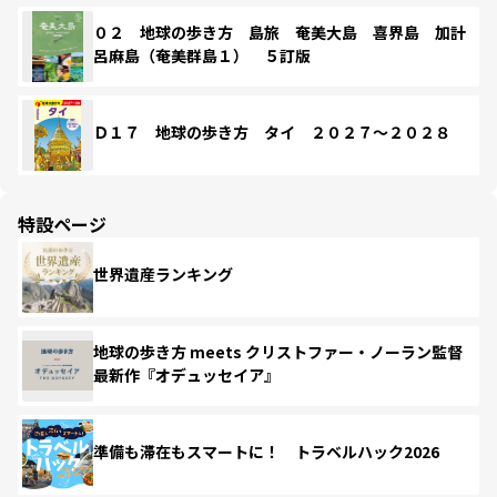
０２ 地球の歩き方 島旅 奄美大島 喜界島 加計
呂麻島（奄美群島１） ５訂版
Ｄ１７ 地球の歩き方 タイ ２０２７～２０２８
特設ページ
世界遺産ランキング
地球の歩き方 meets クリストファー・ノーラン監督
最新作『オデュッセイア』
準備も滞在もスマートに！ トラベルハック2026