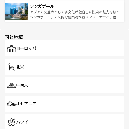
るはずだ。 なお、新着のベトナム情報は
コンテンツ一覧
を
は世界的に有名で、屋台から高級レストランまで味覚を刺
的なアートスポット、そして歴史と現代が融合した町並
参照してほしい。
シンガポール
激する。気候は一年中温暖で、どの季節にも異なる楽しみ
み、どこを訪れても感動するはず。観光スポットが密集し
が待っている。親しみやすいタイの人々、仏教を中心とし
ており、効率よく見どころを回れるのも魅力。息をのむよ
アジアの交差点として多文化が融合した独自の魅力を放つ
た文化、そして多様な観光資源が、訪れる旅人を魅了し続
うな絶景から文化的な体験まで、香港を存分に楽しみ尽く
シンガポール。未来的な建築物が並ぶマリーナベイ、歴史
ける。 なお、新着のタイ情報は
コンテンツ一覧
を参照して
そう。 なお、新着の香港情報は
コンテンツ一覧
を参照して
と伝統を感じられるエスニックタウン、多数の緑豊かな公
ほしい。
ほしい。
園や自然保護区など、自然が調和した近代的な景観と文化
の多様性あふれるカラフルな町は、どこを歩いても新しい
国と地域
発見がある。さらに、治安のよさや充実した公共交通機関
も、旅行者にとっては魅力的なポイント。グルメも豊富
で、ホーカーズは地元の風情を楽しめる外せないスポット
ヨーロッパ
だ。訪れる人を飽きさせないシンガポールで、多様な魅力
を体感しよう。 なお、新着のシンガポール情報は
コンテン
ツ一覧
を参照してほしい。
北米
中南米
オセアニア
ハワイ