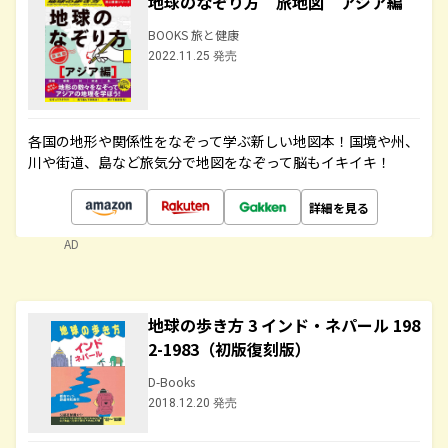
地球のなぞり方 旅地図 アジア編
BOOKS 旅と健康
2022.11.25 発売
各国の地形や関係性をなぞって学ぶ新しい地図本！国境や州、
川や街道、島など旅気分で地図をなぞって脳もイキイキ！
詳細を見る
AD
地球の歩き方 3 インド・ネパール 198
2-1983（初版復刻版）
D-Books
2018.12.20 発売