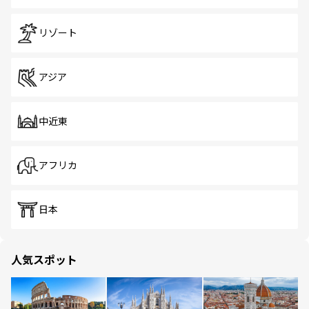
リゾート
アジア
中近東
アフリカ
日本
人気スポット