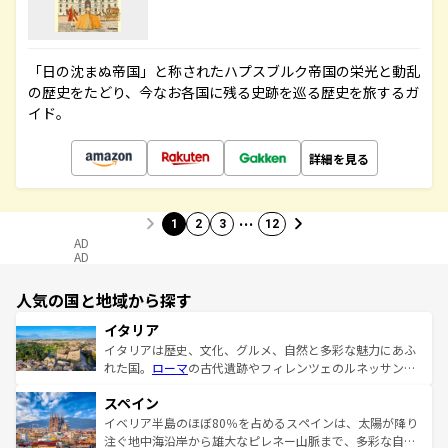
「日の沈まぬ帝国」と称されたハプスブルク帝国の栄光と動乱
の歴史をたどり、今なお各国に残る史跡を巡る歴史を旅するガ
イド。
詳細を見る
…
1
2
3
12
AD
AD
人気の国と地域から探す
イタリア
イタリアは歴史、文化、グルメ、自然と多彩な魅力にあふ
れた国。
ローマ
の古代遺跡やフィレンツェのルネッサンス
美術、ヴェネツィアの運河など、歴史あるスポットはもち
スペイン
ろん、トスカーナの美しい田園風景やアマルフィ海岸の絶
景など、自然景観も見逃せない。観光の合間には、本場の
イベリア半島のほぼ80％を占めるスペインは、太陽が降り
ピザやパスタなど、絶品のイタリア料理を堪能することも
注ぐ地中海沿岸から雄大なピレネー山脈まで、多彩な自然