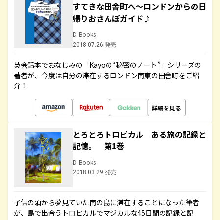
すてきな田舎町へ～ロンドンからの日
帰りおさんぽガイド♪
D-Books
2018.07.26 発売
英会話本でおなじみの「Kayoの“秘密のノート”」シリーズの
著者が、今度は自分の滞在するロンドン南東の田舎町をご紹
介！
詳細を見る
とろとろトロピカル ある旅の記録と
記憶。 第1巻
D-Books
2018.03.29 発売
子供の頃から夢見ていた南の島に滞在することになった筆者
が、島で出合うトロピカルでマジカルな45日間の記録と記