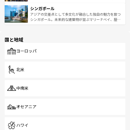
るはずだ。 なお、新着のベトナム情報は
コンテンツ一覧
を
は世界的に有名で、屋台から高級レストランまで味覚を刺
的なアートスポット、そして歴史と現代が融合した町並
参照してほしい。
シンガポール
激する。気候は一年中温暖で、どの季節にも異なる楽しみ
み、どこを訪れても感動するはず。観光スポットが密集し
が待っている。親しみやすいタイの人々、仏教を中心とし
ており、効率よく見どころを回れるのも魅力。息をのむよ
アジアの交差点として多文化が融合した独自の魅力を放つ
た文化、そして多様な観光資源が、訪れる旅人を魅了し続
うな絶景から文化的な体験まで、香港を存分に楽しみ尽く
シンガポール。未来的な建築物が並ぶマリーナベイ、歴史
ける。 なお、新着のタイ情報は
コンテンツ一覧
を参照して
そう。 なお、新着の香港情報は
コンテンツ一覧
を参照して
と伝統を感じられるエスニックタウン、多数の緑豊かな公
ほしい。
ほしい。
園や自然保護区など、自然が調和した近代的な景観と文化
の多様性あふれるカラフルな町は、どこを歩いても新しい
国と地域
発見がある。さらに、治安のよさや充実した公共交通機関
も、旅行者にとっては魅力的なポイント。グルメも豊富
で、ホーカーズは地元の風情を楽しめる外せないスポット
ヨーロッパ
だ。訪れる人を飽きさせないシンガポールで、多様な魅力
を体感しよう。 なお、新着のシンガポール情報は
コンテン
ツ一覧
を参照してほしい。
北米
中南米
オセアニア
ハワイ