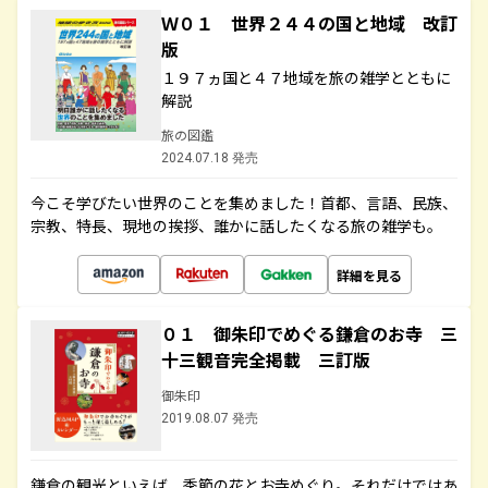
Ｗ０１ 世界２４４の国と地域 改訂
版
１９７ヵ国と４７地域を旅の雑学とともに
解説
旅の図鑑
2024.07.18 発売
今こそ学びたい世界のことを集めました！首都、言語、民族、
宗教、特長、現地の挨拶、誰かに話したくなる旅の雑学も。
詳細を見る
０１ 御朱印でめぐる鎌倉のお寺 三
十三観音完全掲載 三訂版
御朱印
2019.08.07 発売
鎌倉の観光といえば、季節の花とお寺めぐり。それだけではあ