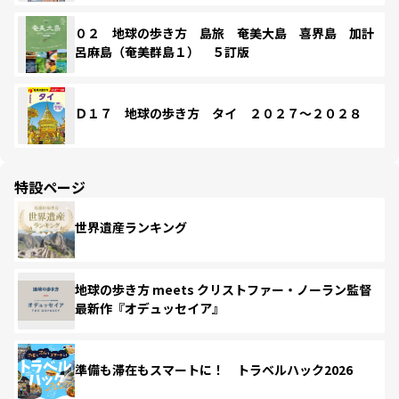
０２ 地球の歩き方 島旅 奄美大島 喜界島 加計
呂麻島（奄美群島１） ５訂版
Ｄ１７ 地球の歩き方 タイ ２０２７～２０２８
特設ページ
世界遺産ランキング
地球の歩き方 meets クリストファー・ノーラン監督
最新作『オデュッセイア』
準備も滞在もスマートに！ トラベルハック2026