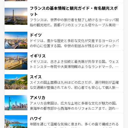
できる。朝目覚めてから夜眠るまで、すべての瞬間を楽し
と文化が詰まったヨーロッパ屈指の旅行先だ。多様な地域
フランスの基本情報と観光ガイド・有名観光スポ
ませてくれるイタリアで、忘れられない旅をしてみよう！
文化が根付くこの国では、情熱的なフラメンコ、熱気あふ
なお、新着のイタリア情報は
コンテンツ一覧
を参照してほ
れる闘牛、そして美味しいタパスが生活の一部となってい
ット
しい。
る。首都マドリードの洗練された雰囲気や、バルセロナの
フランスは、世界中の旅行者を魅了し続けるヨーロッパ屈
アートに溢れた街角から、地方では古代ローマ遺跡や中世
指の観光地だ。首都パリのエッフェル塔やルーブル美術館
の城塞都市、穏やかなビーチリゾートまで多彩な表情を見
といった象徴的なスポットから、田舎町の古風な美しさま
せる。地方によって風土や気候が異なるスペインはその個
ドイツ
で、幅広い魅力が詰まっている。華麗な宮殿、歴史的な大
性で訪れる人を魅了する。 なお、新着のスペイン情報は
コ
聖堂、美しいビーチ、そして豊かな自然が、訪れる者を心
ドイツは、豊かな歴史と多彩な文化が交差するヨーロッパ
ンテンツ一覧
を参照してほしい。
から魅了する。また、フランスは美食の国としても知ら
の中心に位置する国。中世の街並みが残るロマンチック街
れ、フランス料理はユネスコ無形文化遺産にも登録されて
道から、未来を先取りするようなモダンな都市まで多様な
イギリス
いる。シャンパンの発祥地であるランス、プロヴァンスの
顔を持つこの国は、どこを歩いても飽きることがない。ベ
香り高いラベンダー畑など、多彩な楽しみ方が可能だ。さ
ルリンの文化的活気、バイエルン州のアルプスの絶景、そ
イギリスは、古きよき伝統と最先端が共存する国。ウェス
らに、パリ以外の地域にも魅力が溢れており、どの街角に
してライン川沿いのワイン畑といった風景は必見。ビール
トミンスター寺院や大英博物館のようなランドマーク、歴
も豊かな歴史と文化が息づいている。パリ以外の個性あふ
とソーセージを味わいながら地元の人と過ごす楽しい時間
史ある大学都市、美しい丘陵地帯や牧歌的な風景など、エ
れる地方に足を運ぶとそれぞれで全く異なる文化を体験で
スイス
は、お酒好きな人にはぜひ体験してほしい。 なお、新着の
リアごとに異なる魅力がある。また、優雅なアフタヌーン
きるだろう。 なお、新着のフランス情報は
コンテンツ一覧
ドイツ情報は
コンテンツ一覧
を参照してほしい。
ティー、ビール好きにはたまらない英国パブ、サッカー観
スイスの国土面積は九州ほどの広さだが、運行時刻が正確
を参照してほしい。
戦など、本場だからこそできる体験も豊富。イギリスを旅
な交通網が整備されており、初心者でも安心して個人旅行
して楽しみつくそう。 なお、新着のイギリス情報は
コンテ
を楽しめる。日本同様に時刻表どおりの旅が可能だ。中世
アメリカ
ンツ一覧
を参照してほしい。
の建物がそのまま残る町や、スイスならではのユニークな
博物館もあり、アルプス観光だけでなく町歩きも満喫する
アメリカ合衆国は、広大な土地と多様な文化が魅力の国。
ことができる。国民の所得が高いため物価も高いが、旅行
東海岸の都市部から西海岸のカリフォルニアまで、訪れる
者向けの交通パス提供のサービスもあり、うまく活用すれ
場所ごとに異なる風景と体験が待っている。ニューヨーク
ハワイ
ば市内交通費無料で観光を楽しむこともできる。 なお、新
のような巨大都市は、観光、ショッピング、エンターテイ
着のスイス情報は
コンテンツ一覧
を参照してほしい。
ンメントが詰まった刺激的なスポットだ。一方、アメリカ
年間を通じて温暖な気候に恵まれ、多くの島で構成される