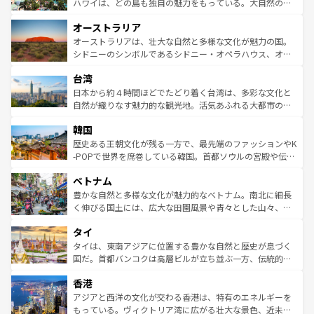
西部には大自然が広がり、グランドキャニオンやイエロー
ハワイは、どの島も独自の魅力をもっている。大自然の神
ストーン国立公園といった絶景が堪能できる。さらに、南
秘を感じたいなら、火山が生み出した壮大な景観を誇るハ
オーストラリア
部のニューオーリンズでは、音楽と美食が融合した独特の
ワイ島は見逃せない。また、定番の観光地といえばオアフ
文化が魅力。旅行者はアメリカの各地域で異なる魅力を楽
島だが、静かな自然を求めるならマウイ島やカウアイ島が
オーストラリアは、壮大な自然と多様な文化が魅力の国。
しみながら、その多様性と豊かな歴史を感じることができ
おすすめ。エメラルドグリーンに輝く海をはじめ、豊かな
シドニーのシンボルであるシドニー・オペラハウス、オー
るだろう。車でのロードトリップや列車の旅も、アメリカ
文化や歴史が息づいている。「アロハスピリット」と呼ば
ストラリア東海岸北部に広がる大サンゴ礁地帯グレートバ
ならではの贅沢な旅のスタイルだ。 なお、新着のアメリカ
台湾
れるおもてなしの心で訪れる人々を迎えてくれるハワイの
リアリーフや大陸中央部にそびえるウルル（エアーズロッ
情報は
コンテンツ一覧
を参照してほしい。
人々、おいしいローカルフードやハワイアンミュージッ
ク）、タスマニアの美しい原生林やケアンズの熱帯雨林な
日本から約４時間ほどでたどり着く台湾は、多彩な文化と
ク、伝統的なフラダンスなど、すべてがハワイの魅力を彩
ど、見どころがたくさん。また、カフェやワイン、オージ
自然が織りなす魅力的な観光地。活気あふれる大都市の台
っている。訪れるたびに新しい発見と感動が待っているハ
ービーフなどの食文化も豊かで、美味しいものであふれて
北やノスタルジックな町並みが人気な九份（ジォウフェ
ワイを、存分に味わってほしい。 なお、新着のハワイ情報
韓国
いる。アクティビティも充実しており、サーフィンやダイ
ン）、静ひつな山岳地帯である台湾東部など、都市の喧騒
は
コンテンツ一覧
を参照してほしい。
ビング、ハイキングなど、アウトドア好きにはたまらな
と山間の静けさが共存しており、訪れる人に新しい発見と
歴史ある王朝文化が残る一方で、最先端のファッションやK
い。オーストラリアの多彩な魅力を存分に味わいつくそ
驚きをもたらしてくれる。また、奥深い台湾の食文化も魅
-POPで世界を席巻している韓国。首都ソウルの宮殿や伝統
う。 なお、新着のオーストラリア情報は
コンテンツ一覧
を
力で、夜市などの屋台グルメから高級料理、ヘルシーで美
家屋が並ぶエリアでは韓国の歴史と文化に浸ることがで
参照してほしい。
ベトナム
容にもいいと評判のスイーツなど、バラエティ豊かな料理
き、地方に足を延ばせば四季折々の自然美を楽しむことが
が味わえる。 なお、新着の台湾情報は
コンテンツ一覧
を参
できる。そして、キムチや焼肉、絶品のストリートフード
豊かな自然と多様な文化が魅力的なベトナム。南北に細長
照してほしい。
まで、さまざまな韓国料理が待っている。夜には、韓国な
く伸びる国土には、広大な田園風景や青々とした山々、世
らではのナイトライフも堪能できる。あたたかいホスピタ
界遺産に登録された壮大な自然景観が点在し、都市部では
タイ
リティに包まれながら、韓国の多彩な魅力を心ゆくまで味
急速な発展と共に伝統が息づく。ハノイの古い町並みやホ
わってみてほしい。 なお、新着の韓国情報は
コンテンツ一
ーチミン市のフランス統治時代の建物も、独特の雰囲気を
タイは、東南アジアに位置する豊かな自然と歴史が息づく
覧
を参照してほしい。
醸し出している。また、バラエティの豊かさとおいしさで
国だ。首都バンコクは高層ビルが立ち並ぶ一方、伝統的な
世界中の食通を魅了してやまないベトナム料理も魅力のひ
寺院や市場がいたるところに点在し、古きよき文化と現代
香港
とつ。フォーやバインミー、ベトナムコーヒーなどは、ぜ
の活気が交差している。北部ではチェンマイなどの山岳地
ひ現地で味わいたい。どの地域を訪れてもあたたかい人々
帯で自然と触れ合い、南部ではプーケットやクラビの美し
アジアと西洋の文化が交わる香港は、特有のエネルギーを
が旅行者を迎えてくれるので、きっと忘れられない旅にな
いビーチでリゾート気分を楽しむことができる。タイ料理
もっている。ヴィクトリア湾に広がる壮大な景色、近未来