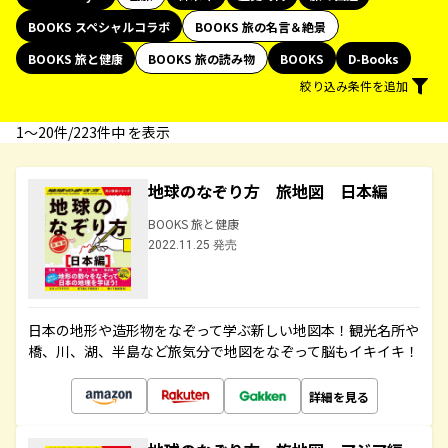
BOOKS スペシャルコラボ
BOOKS 旅の名言＆絶景
BOOKS 旅と健康
BOOKS 旅の読み物
BOOKS
D-Books
絞り込み条件を追加
1〜20件/223件中 を表示
地球のなぞり方 旅地図 日本編
BOOKS 旅と健康
2022.11.25 発売
日本の地形や造形物をなぞって学ぶ新しい地図本！観光名所や
橋、川、湖、半島など旅気分で地図をなぞって脳もイキイキ！
詳細を見る