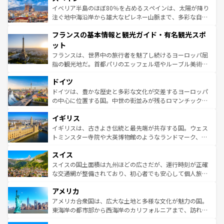
景など、自然景観も見逃せない。観光の合間には、本場の
イベリア半島のほぼ80％を占めるスペインは、太陽が降り
ピザやパスタなど、絶品のイタリア料理を堪能することも
注ぐ地中海沿岸から雄大なピレネー山脈まで、多彩な自然
できる。朝目覚めてから夜眠るまで、すべての瞬間を楽し
と文化が詰まったヨーロッパ屈指の旅行先だ。多様な地域
フランスの基本情報と観光ガイド・有名観光スポ
ませてくれるイタリアで、忘れられない旅をしてみよう！
文化が根付くこの国では、情熱的なフラメンコ、熱気あふ
なお、新着のイタリア情報は
コンテンツ一覧
を参照してほ
れる闘牛、そして美味しいタパスが生活の一部となってい
ット
しい。
る。首都マドリードの洗練された雰囲気や、バルセロナの
フランスは、世界中の旅行者を魅了し続けるヨーロッパ屈
アートに溢れた街角から、地方では古代ローマ遺跡や中世
指の観光地だ。首都パリのエッフェル塔やルーブル美術館
の城塞都市、穏やかなビーチリゾートまで多彩な表情を見
といった象徴的なスポットから、田舎町の古風な美しさま
せる。地方によって風土や気候が異なるスペインはその個
ドイツ
で、幅広い魅力が詰まっている。華麗な宮殿、歴史的な大
性で訪れる人を魅了する。 なお、新着のスペイン情報は
コ
聖堂、美しいビーチ、そして豊かな自然が、訪れる者を心
ドイツは、豊かな歴史と多彩な文化が交差するヨーロッパ
ンテンツ一覧
を参照してほしい。
から魅了する。また、フランスは美食の国としても知ら
の中心に位置する国。中世の街並みが残るロマンチック街
れ、フランス料理はユネスコ無形文化遺産にも登録されて
道から、未来を先取りするようなモダンな都市まで多様な
イギリス
いる。シャンパンの発祥地であるランス、プロヴァンスの
顔を持つこの国は、どこを歩いても飽きることがない。ベ
香り高いラベンダー畑など、多彩な楽しみ方が可能だ。さ
ルリンの文化的活気、バイエルン州のアルプスの絶景、そ
イギリスは、古きよき伝統と最先端が共存する国。ウェス
らに、パリ以外の地域にも魅力が溢れており、どの街角に
してライン川沿いのワイン畑といった風景は必見。ビール
トミンスター寺院や大英博物館のようなランドマーク、歴
も豊かな歴史と文化が息づいている。パリ以外の個性あふ
とソーセージを味わいながら地元の人と過ごす楽しい時間
史ある大学都市、美しい丘陵地帯や牧歌的な風景など、エ
れる地方に足を運ぶとそれぞれで全く異なる文化を体験で
スイス
は、お酒好きな人にはぜひ体験してほしい。 なお、新着の
リアごとに異なる魅力がある。また、優雅なアフタヌーン
きるだろう。 なお、新着のフランス情報は
コンテンツ一覧
ドイツ情報は
コンテンツ一覧
を参照してほしい。
ティー、ビール好きにはたまらない英国パブ、サッカー観
スイスの国土面積は九州ほどの広さだが、運行時刻が正確
を参照してほしい。
戦など、本場だからこそできる体験も豊富。イギリスを旅
な交通網が整備されており、初心者でも安心して個人旅行
して楽しみつくそう。 なお、新着のイギリス情報は
コンテ
を楽しめる。日本同様に時刻表どおりの旅が可能だ。中世
アメリカ
ンツ一覧
を参照してほしい。
の建物がそのまま残る町や、スイスならではのユニークな
博物館もあり、アルプス観光だけでなく町歩きも満喫する
アメリカ合衆国は、広大な土地と多様な文化が魅力の国。
ことができる。国民の所得が高いため物価も高いが、旅行
東海岸の都市部から西海岸のカリフォルニアまで、訪れる
者向けの交通パス提供のサービスもあり、うまく活用すれ
場所ごとに異なる風景と体験が待っている。ニューヨーク