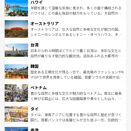
ハワイ
ば市内交通費無料で観光を楽しむこともできる。 なお、新
のような巨大都市は、観光、ショッピング、エンターテイ
着のスイス情報は
コンテンツ一覧
を参照してほしい。
ンメントが詰まった刺激的なスポットだ。一方、アメリカ
年間を通じて温暖な気候に恵まれ、多くの島で構成される
西部には大自然が広がり、グランドキャニオンやイエロー
ハワイは、どの島も独自の魅力をもっている。大自然の神
ストーン国立公園といった絶景が堪能できる。さらに、南
秘を感じたいなら、火山が生み出した壮大な景観を誇るハ
オーストラリア
部のニューオーリンズでは、音楽と美食が融合した独特の
ワイ島は見逃せない。また、定番の観光地といえばオアフ
文化が魅力。旅行者はアメリカの各地域で異なる魅力を楽
島だが、静かな自然を求めるならマウイ島やカウアイ島が
オーストラリアは、壮大な自然と多様な文化が魅力の国。
しみながら、その多様性と豊かな歴史を感じることができ
おすすめ。エメラルドグリーンに輝く海をはじめ、豊かな
シドニーのシンボルであるシドニー・オペラハウス、オー
るだろう。車でのロードトリップや列車の旅も、アメリカ
文化や歴史が息づいている。「アロハスピリット」と呼ば
ストラリア東海岸北部に広がる大サンゴ礁地帯グレートバ
ならではの贅沢な旅のスタイルだ。 なお、新着のアメリカ
台湾
れるおもてなしの心で訪れる人々を迎えてくれるハワイの
リアリーフや大陸中央部にそびえるウルル（エアーズロッ
情報は
コンテンツ一覧
を参照してほしい。
人々、おいしいローカルフードやハワイアンミュージッ
ク）、タスマニアの美しい原生林やケアンズの熱帯雨林な
日本から約４時間ほどでたどり着く台湾は、多彩な文化と
ク、伝統的なフラダンスなど、すべてがハワイの魅力を彩
ど、見どころがたくさん。また、カフェやワイン、オージ
自然が織りなす魅力的な観光地。活気あふれる大都市の台
っている。訪れるたびに新しい発見と感動が待っているハ
ービーフなどの食文化も豊かで、美味しいものであふれて
北やノスタルジックな町並みが人気な九份（ジォウフェ
ワイを、存分に味わってほしい。 なお、新着のハワイ情報
韓国
いる。アクティビティも充実しており、サーフィンやダイ
ン）、静ひつな山岳地帯である台湾東部など、都市の喧騒
は
コンテンツ一覧
を参照してほしい。
ビング、ハイキングなど、アウトドア好きにはたまらな
と山間の静けさが共存しており、訪れる人に新しい発見と
歴史ある王朝文化が残る一方で、最先端のファッションやK
い。オーストラリアの多彩な魅力を存分に味わいつくそ
驚きをもたらしてくれる。また、奥深い台湾の食文化も魅
-POPで世界を席巻している韓国。首都ソウルの宮殿や伝統
う。 なお、新着のオーストラリア情報は
コンテンツ一覧
を
力で、夜市などの屋台グルメから高級料理、ヘルシーで美
家屋が並ぶエリアでは韓国の歴史と文化に浸ることがで
参照してほしい。
ベトナム
容にもいいと評判のスイーツなど、バラエティ豊かな料理
き、地方に足を延ばせば四季折々の自然美を楽しむことが
が味わえる。 なお、新着の台湾情報は
コンテンツ一覧
を参
できる。そして、キムチや焼肉、絶品のストリートフード
豊かな自然と多様な文化が魅力的なベトナム。南北に細長
照してほしい。
まで、さまざまな韓国料理が待っている。夜には、韓国な
く伸びる国土には、広大な田園風景や青々とした山々、世
らではのナイトライフも堪能できる。あたたかいホスピタ
界遺産に登録された壮大な自然景観が点在し、都市部では
タイ
リティに包まれながら、韓国の多彩な魅力を心ゆくまで味
急速な発展と共に伝統が息づく。ハノイの古い町並みやホ
わってみてほしい。 なお、新着の韓国情報は
コンテンツ一
ーチミン市のフランス統治時代の建物も、独特の雰囲気を
タイは、東南アジアに位置する豊かな自然と歴史が息づく
覧
を参照してほしい。
醸し出している。また、バラエティの豊かさとおいしさで
国だ。首都バンコクは高層ビルが立ち並ぶ一方、伝統的な
世界中の食通を魅了してやまないベトナム料理も魅力のひ
寺院や市場がいたるところに点在し、古きよき文化と現代
香港
とつ。フォーやバインミー、ベトナムコーヒーなどは、ぜ
の活気が交差している。北部ではチェンマイなどの山岳地