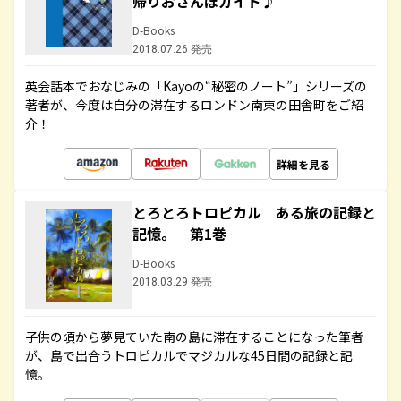
帰りおさんぽガイド♪
D-Books
2018.07.26 発売
英会話本でおなじみの「Kayoの“秘密のノート”」シリーズの
著者が、今度は自分の滞在するロンドン南東の田舎町をご紹
介！
詳細を見る
とろとろトロピカル ある旅の記録と
記憶。 第1巻
D-Books
2018.03.29 発売
子供の頃から夢見ていた南の島に滞在することになった筆者
が、島で出合うトロピカルでマジカルな45日間の記録と記
憶。