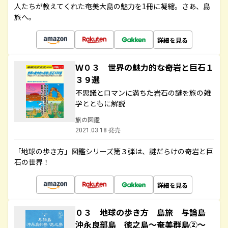
人たちが教えてくれた奄美大島の魅力を1冊に凝縮。さあ、島
旅へ。
詳細を見る
Ｗ０３ 世界の魅力的な奇岩と巨石１
３９選
不思議とロマンに満ちた岩石の謎を旅の雑
学とともに解説
旅の図鑑
2021.03.18 発売
「地球の歩き方」図鑑シリーズ第３弾は、謎だらけの奇岩と巨
石の世界！
詳細を見る
０３ 地球の歩き方 島旅 与論島
沖永良部島 徳之島～奄美群島②～