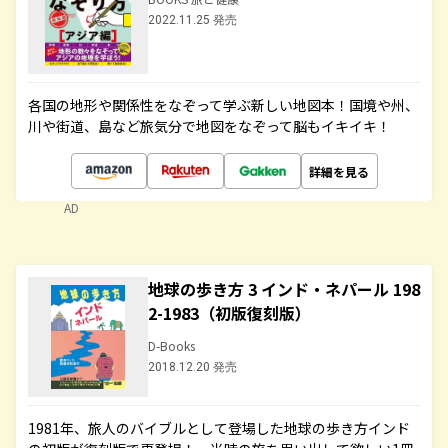
2022.11.25 発売
各国の地形や関係性をなぞって学ぶ新しい地図本！国境や州、
川や街道、島など旅気分で地図をなぞって脳もイキイキ！
詳細を見る
AD
地球の歩き方 3 インド・ネパール 198
2-1983（初版復刻版）
D-Books
2018.12.20 発売
1981年、旅人のバイブルとして登場した地球の歩き方インド