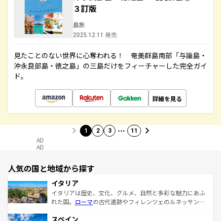
３訂版
島旅
2025.12.11 発売
見たことのない世界に心奪われる！ 奄美群島南部「与論島・
沖永良部島・徳之島」の三島だけをフィーチャーした完全ガイ
ド。
詳細を見る
…
1
2
3
11
AD
AD
人気の国と地域から探す
イタリア
イタリアは歴史、文化、グルメ、自然と多彩な魅力にあふ
れた国。
ローマ
の古代遺跡やフィレンツェのルネッサンス
美術、ヴェネツィアの運河など、歴史あるスポットはもち
スペイン
ろん、トスカーナの美しい田園風景やアマルフィ海岸の絶