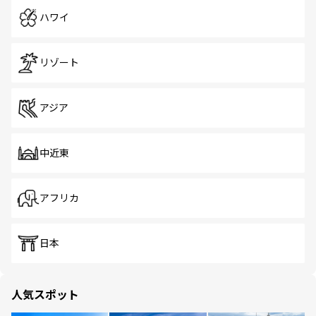
ハワイ
リゾート
アジア
中近東
アフリカ
日本
人気スポット