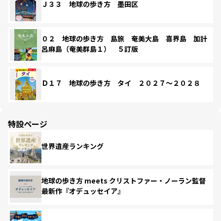
Ｊ３３ 地球の歩き方 墨田区
０２ 地球の歩き方 島旅 奄美大島 喜界島 加計
呂麻島（奄美群島１） ５訂版
Ｄ１７ 地球の歩き方 タイ ２０２７～２０２８
特設ページ
世界遺産ランキング
地球の歩き方 meets クリストファー・ノーラン監督
最新作『オデュッセイア』