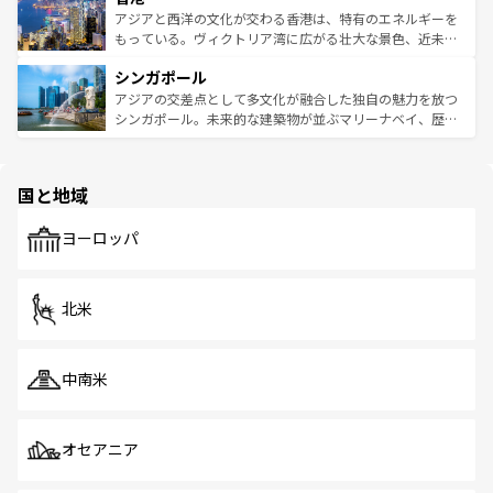
ひ現地で味わいたい。どの地域を訪れてもあたたかい人々
帯で自然と触れ合い、南部ではプーケットやクラビの美し
アジアと西洋の文化が交わる香港は、特有のエネルギーを
が旅行者を迎えてくれるので、きっと忘れられない旅にな
いビーチでリゾート気分を楽しむことができる。タイ料理
もっている。ヴィクトリア湾に広がる壮大な景色、近未来
るはずだ。 なお、新着のベトナム情報は
コンテンツ一覧
を
は世界的に有名で、屋台から高級レストランまで味覚を刺
的なアートスポット、そして歴史と現代が融合した町並
参照してほしい。
シンガポール
激する。気候は一年中温暖で、どの季節にも異なる楽しみ
み、どこを訪れても感動するはず。観光スポットが密集し
が待っている。親しみやすいタイの人々、仏教を中心とし
ており、効率よく見どころを回れるのも魅力。息をのむよ
アジアの交差点として多文化が融合した独自の魅力を放つ
た文化、そして多様な観光資源が、訪れる旅人を魅了し続
うな絶景から文化的な体験まで、香港を存分に楽しみ尽く
シンガポール。未来的な建築物が並ぶマリーナベイ、歴史
ける。 なお、新着のタイ情報は
コンテンツ一覧
を参照して
そう。 なお、新着の香港情報は
コンテンツ一覧
を参照して
と伝統を感じられるエスニックタウン、多数の緑豊かな公
ほしい。
ほしい。
園や自然保護区など、自然が調和した近代的な景観と文化
の多様性あふれるカラフルな町は、どこを歩いても新しい
国と地域
発見がある。さらに、治安のよさや充実した公共交通機関
も、旅行者にとっては魅力的なポイント。グルメも豊富
で、ホーカーズは地元の風情を楽しめる外せないスポット
ヨーロッパ
だ。訪れる人を飽きさせないシンガポールで、多様な魅力
を体感しよう。 なお、新着のシンガポール情報は
コンテン
ツ一覧
を参照してほしい。
北米
中南米
オセアニア