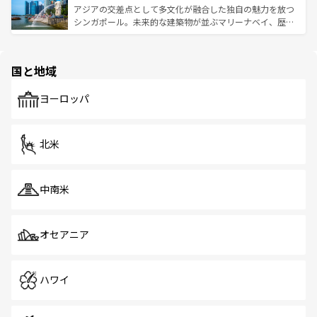
が待っている。親しみやすいタイの人々、仏教を中心とし
ており、効率よく見どころを回れるのも魅力。息をのむよ
アジアの交差点として多文化が融合した独自の魅力を放つ
た文化、そして多様な観光資源が、訪れる旅人を魅了し続
うな絶景から文化的な体験まで、香港を存分に楽しみ尽く
シンガポール。未来的な建築物が並ぶマリーナベイ、歴史
ける。 なお、新着のタイ情報は
コンテンツ一覧
を参照して
そう。 なお、新着の香港情報は
コンテンツ一覧
を参照して
と伝統を感じられるエスニックタウン、多数の緑豊かな公
ほしい。
ほしい。
園や自然保護区など、自然が調和した近代的な景観と文化
の多様性あふれるカラフルな町は、どこを歩いても新しい
国と地域
発見がある。さらに、治安のよさや充実した公共交通機関
も、旅行者にとっては魅力的なポイント。グルメも豊富
で、ホーカーズは地元の風情を楽しめる外せないスポット
ヨーロッパ
だ。訪れる人を飽きさせないシンガポールで、多様な魅力
を体感しよう。 なお、新着のシンガポール情報は
コンテン
ツ一覧
を参照してほしい。
北米
中南米
オセアニア
ハワイ