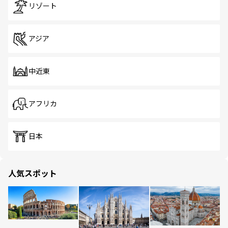
リゾート
アジア
中近東
アフリカ
日本
人気スポット