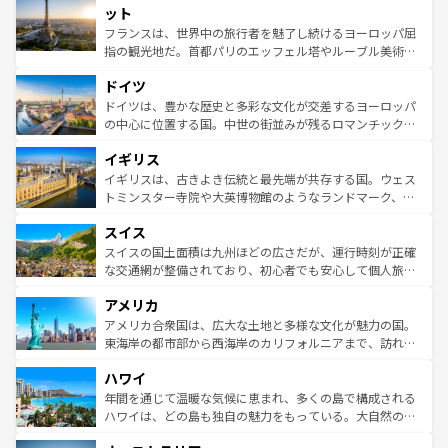
なお、新着のイタリア情報は
コンテンツ一覧
を参照してほ
れる闘牛、そして美味しいタパスが生活の一部となってい
ット
しい。
る。首都マドリードの洗練された雰囲気や、バルセロナの
フランスは、世界中の旅行者を魅了し続けるヨーロッパ屈
アートに溢れた街角から、地方では古代ローマ遺跡や中世
指の観光地だ。首都パリのエッフェル塔やルーブル美術館
の城塞都市、穏やかなビーチリゾートまで多彩な表情を見
といった象徴的なスポットから、田舎町の古風な美しさま
せる。地方によって風土や気候が異なるスペインはその個
ドイツ
で、幅広い魅力が詰まっている。華麗な宮殿、歴史的な大
性で訪れる人を魅了する。 なお、新着のスペイン情報は
コ
聖堂、美しいビーチ、そして豊かな自然が、訪れる者を心
ドイツは、豊かな歴史と多彩な文化が交差するヨーロッパ
ンテンツ一覧
を参照してほしい。
から魅了する。また、フランスは美食の国としても知ら
の中心に位置する国。中世の街並みが残るロマンチック街
れ、フランス料理はユネスコ無形文化遺産にも登録されて
道から、未来を先取りするようなモダンな都市まで多様な
イギリス
いる。シャンパンの発祥地であるランス、プロヴァンスの
顔を持つこの国は、どこを歩いても飽きることがない。ベ
香り高いラベンダー畑など、多彩な楽しみ方が可能だ。さ
ルリンの文化的活気、バイエルン州のアルプスの絶景、そ
イギリスは、古きよき伝統と最先端が共存する国。ウェス
らに、パリ以外の地域にも魅力が溢れており、どの街角に
してライン川沿いのワイン畑といった風景は必見。ビール
トミンスター寺院や大英博物館のようなランドマーク、歴
も豊かな歴史と文化が息づいている。パリ以外の個性あふ
とソーセージを味わいながら地元の人と過ごす楽しい時間
史ある大学都市、美しい丘陵地帯や牧歌的な風景など、エ
れる地方に足を運ぶとそれぞれで全く異なる文化を体験で
スイス
は、お酒好きな人にはぜひ体験してほしい。 なお、新着の
リアごとに異なる魅力がある。また、優雅なアフタヌーン
きるだろう。 なお、新着のフランス情報は
コンテンツ一覧
ドイツ情報は
コンテンツ一覧
を参照してほしい。
ティー、ビール好きにはたまらない英国パブ、サッカー観
スイスの国土面積は九州ほどの広さだが、運行時刻が正確
を参照してほしい。
戦など、本場だからこそできる体験も豊富。イギリスを旅
な交通網が整備されており、初心者でも安心して個人旅行
して楽しみつくそう。 なお、新着のイギリス情報は
コンテ
を楽しめる。日本同様に時刻表どおりの旅が可能だ。中世
アメリカ
ンツ一覧
を参照してほしい。
の建物がそのまま残る町や、スイスならではのユニークな
博物館もあり、アルプス観光だけでなく町歩きも満喫する
アメリカ合衆国は、広大な土地と多様な文化が魅力の国。
ことができる。国民の所得が高いため物価も高いが、旅行
東海岸の都市部から西海岸のカリフォルニアまで、訪れる
者向けの交通パス提供のサービスもあり、うまく活用すれ
場所ごとに異なる風景と体験が待っている。ニューヨーク
ハワイ
ば市内交通費無料で観光を楽しむこともできる。 なお、新
のような巨大都市は、観光、ショッピング、エンターテイ
着のスイス情報は
コンテンツ一覧
を参照してほしい。
ンメントが詰まった刺激的なスポットだ。一方、アメリカ
年間を通じて温暖な気候に恵まれ、多くの島で構成される
西部には大自然が広がり、グランドキャニオンやイエロー
ハワイは、どの島も独自の魅力をもっている。大自然の神
ストーン国立公園といった絶景が堪能できる。さらに、南
秘を感じたいなら、火山が生み出した壮大な景観を誇るハ