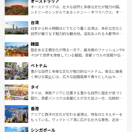
オーストラリア
部のニューオーリンズでは、音楽と美食が融合した独特の
ワイ島は見逃せない。また、定番の観光地といえばオアフ
文化が魅力。旅行者はアメリカの各地域で異なる魅力を楽
島だが、静かな自然を求めるならマウイ島やカウアイ島が
オーストラリアは、壮大な自然と多様な文化が魅力の国。
しみながら、その多様性と豊かな歴史を感じることができ
おすすめ。エメラルドグリーンに輝く海をはじめ、豊かな
シドニーのシンボルであるシドニー・オペラハウス、オー
るだろう。車でのロードトリップや列車の旅も、アメリカ
文化や歴史が息づいている。「アロハスピリット」と呼ば
ストラリア東海岸北部に広がる大サンゴ礁地帯グレートバ
ならではの贅沢な旅のスタイルだ。 なお、新着のアメリカ
台湾
れるおもてなしの心で訪れる人々を迎えてくれるハワイの
リアリーフや大陸中央部にそびえるウルル（エアーズロッ
情報は
コンテンツ一覧
を参照してほしい。
人々、おいしいローカルフードやハワイアンミュージッ
ク）、タスマニアの美しい原生林やケアンズの熱帯雨林な
日本から約４時間ほどでたどり着く台湾は、多彩な文化と
ク、伝統的なフラダンスなど、すべてがハワイの魅力を彩
ど、見どころがたくさん。また、カフェやワイン、オージ
自然が織りなす魅力的な観光地。活気あふれる大都市の台
っている。訪れるたびに新しい発見と感動が待っているハ
ービーフなどの食文化も豊かで、美味しいものであふれて
北やノスタルジックな町並みが人気な九份（ジォウフェ
ワイを、存分に味わってほしい。 なお、新着のハワイ情報
韓国
いる。アクティビティも充実しており、サーフィンやダイ
ン）、静ひつな山岳地帯である台湾東部など、都市の喧騒
は
コンテンツ一覧
を参照してほしい。
ビング、ハイキングなど、アウトドア好きにはたまらな
と山間の静けさが共存しており、訪れる人に新しい発見と
歴史ある王朝文化が残る一方で、最先端のファッションやK
い。オーストラリアの多彩な魅力を存分に味わいつくそ
驚きをもたらしてくれる。また、奥深い台湾の食文化も魅
-POPで世界を席巻している韓国。首都ソウルの宮殿や伝統
う。 なお、新着のオーストラリア情報は
コンテンツ一覧
を
力で、夜市などの屋台グルメから高級料理、ヘルシーで美
家屋が並ぶエリアでは韓国の歴史と文化に浸ることがで
参照してほしい。
ベトナム
容にもいいと評判のスイーツなど、バラエティ豊かな料理
き、地方に足を延ばせば四季折々の自然美を楽しむことが
が味わえる。 なお、新着の台湾情報は
コンテンツ一覧
を参
できる。そして、キムチや焼肉、絶品のストリートフード
豊かな自然と多様な文化が魅力的なベトナム。南北に細長
照してほしい。
まで、さまざまな韓国料理が待っている。夜には、韓国な
く伸びる国土には、広大な田園風景や青々とした山々、世
らではのナイトライフも堪能できる。あたたかいホスピタ
界遺産に登録された壮大な自然景観が点在し、都市部では
タイ
リティに包まれながら、韓国の多彩な魅力を心ゆくまで味
急速な発展と共に伝統が息づく。ハノイの古い町並みやホ
わってみてほしい。 なお、新着の韓国情報は
コンテンツ一
ーチミン市のフランス統治時代の建物も、独特の雰囲気を
タイは、東南アジアに位置する豊かな自然と歴史が息づく
覧
を参照してほしい。
醸し出している。また、バラエティの豊かさとおいしさで
国だ。首都バンコクは高層ビルが立ち並ぶ一方、伝統的な
世界中の食通を魅了してやまないベトナム料理も魅力のひ
寺院や市場がいたるところに点在し、古きよき文化と現代
香港
とつ。フォーやバインミー、ベトナムコーヒーなどは、ぜ
の活気が交差している。北部ではチェンマイなどの山岳地
ひ現地で味わいたい。どの地域を訪れてもあたたかい人々
帯で自然と触れ合い、南部ではプーケットやクラビの美し
アジアと西洋の文化が交わる香港は、特有のエネルギーを
が旅行者を迎えてくれるので、きっと忘れられない旅にな
いビーチでリゾート気分を楽しむことができる。タイ料理
もっている。ヴィクトリア湾に広がる壮大な景色、近未来
るはずだ。 なお、新着のベトナム情報は
コンテンツ一覧
を
は世界的に有名で、屋台から高級レストランまで味覚を刺
的なアートスポット、そして歴史と現代が融合した町並
参照してほしい。
シンガポール
激する。気候は一年中温暖で、どの季節にも異なる楽しみ
み、どこを訪れても感動するはず。観光スポットが密集し