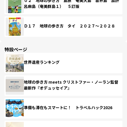
０２ 地球の歩き方 島旅 奄美大島 喜界島 加計
呂麻島（奄美群島１） ５訂版
Ｄ１７ 地球の歩き方 タイ ２０２７～２０２８
特設ページ
世界遺産ランキング
地球の歩き方 meets クリストファー・ノーラン監督
最新作『オデュッセイア』
準備も滞在もスマートに！ トラベルハック2026