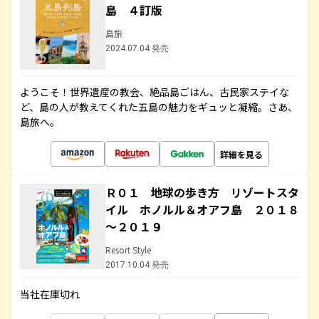
島 ４訂版
島旅
2024.07.04 発売
ようこそ！世界遺産の教会、絶品島ごはん、古民家ステイな
ど、島の人が教えてくれた五島の魅力をギュッと凝縮。さあ、
島旅へ。
詳細を見る
Ｒ０１ 地球の歩き方 リゾートスタ
イル ホノルル＆オアフ島 ２０１８
～２０１９
Resort Style
2017.10.04 発売
当社在庫切れ