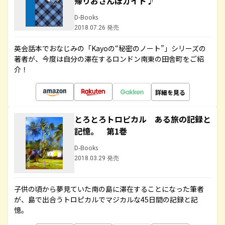
帰りおさんぽガイド♪
D-Books
2018.07.26 発売
英会話本でおなじみの「Kayoの“秘密のノート”」シリーズの
著者が、今度は自分の滞在するロンドン南東の田舎町をご紹
介！
詳細を見る
とろとろトロピカル ある旅の記録と
記憶。 第1巻
D-Books
2018.03.29 発売
子供の頃から夢見ていた南の島に滞在することになった筆者
が、島で出合うトロピカルでマジカルな45日間の記録と記
憶。