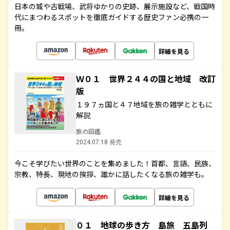
日本の城や古戦場、武将ゆかりの史跡、展示施設など、戦国時
代にまつわるスポットを徹底ガイドする歴史ファン必携の一
冊。
詳細を見る
Ｗ０１ 世界２４４の国と地域 改訂
版
１９７ヵ国と４７地域を旅の雑学とともに
解説
旅の図鑑
2024.07.18 発売
今こそ学びたい世界のことを集めました！首都、言語、民族、
宗教、特長、現地の挨拶、誰かに話したくなる旅の雑学も。
詳細を見る
０１ 地球の歩き方 島旅 五島列