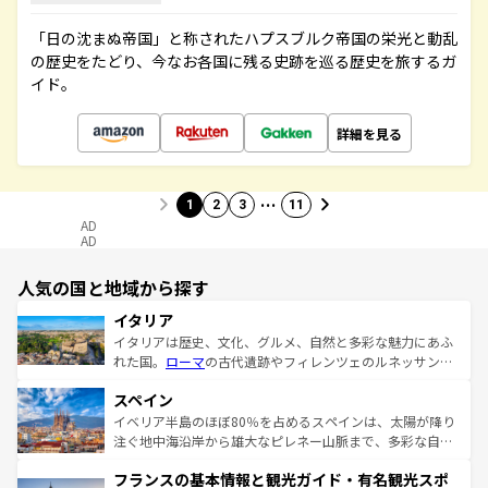
「日の沈まぬ帝国」と称されたハプスブルク帝国の栄光と動乱
の歴史をたどり、今なお各国に残る史跡を巡る歴史を旅するガ
イド。
詳細を見る
…
1
2
3
11
AD
AD
人気の国と地域から探す
イタリア
イタリアは歴史、文化、グルメ、自然と多彩な魅力にあふ
れた国。
ローマ
の古代遺跡やフィレンツェのルネッサンス
美術、ヴェネツィアの運河など、歴史あるスポットはもち
スペイン
ろん、トスカーナの美しい田園風景やアマルフィ海岸の絶
景など、自然景観も見逃せない。観光の合間には、本場の
イベリア半島のほぼ80％を占めるスペインは、太陽が降り
ピザやパスタなど、絶品のイタリア料理を堪能することも
注ぐ地中海沿岸から雄大なピレネー山脈まで、多彩な自然
できる。朝目覚めてから夜眠るまで、すべての瞬間を楽し
と文化が詰まったヨーロッパ屈指の旅行先だ。多様な地域
フランスの基本情報と観光ガイド・有名観光スポ
ませてくれるイタリアで、忘れられない旅をしてみよう！
文化が根付くこの国では、情熱的なフラメンコ、熱気あふ