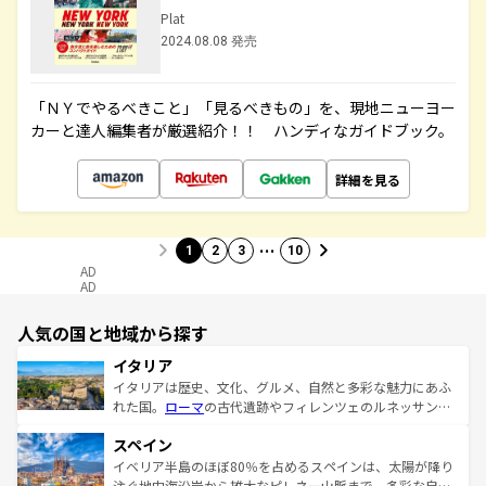
Plat
2024.08.08 発売
「ＮＹでやるべきこと」「見るべきもの」を、現地ニューヨー
カーと達人編集者が厳選紹介！！ ハンディなガイドブック。
詳細を見る
…
1
2
3
10
AD
AD
人気の国と地域から探す
イタリア
イタリアは歴史、文化、グルメ、自然と多彩な魅力にあふ
れた国。
ローマ
の古代遺跡やフィレンツェのルネッサンス
美術、ヴェネツィアの運河など、歴史あるスポットはもち
スペイン
ろん、トスカーナの美しい田園風景やアマルフィ海岸の絶
景など、自然景観も見逃せない。観光の合間には、本場の
イベリア半島のほぼ80％を占めるスペインは、太陽が降り
ピザやパスタなど、絶品のイタリア料理を堪能することも
注ぐ地中海沿岸から雄大なピレネー山脈まで、多彩な自然