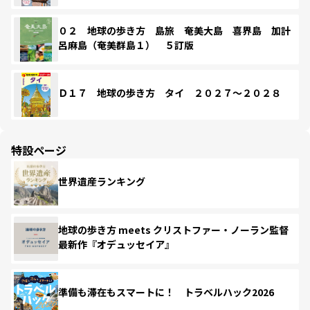
０２ 地球の歩き方 島旅 奄美大島 喜界島 加計
呂麻島（奄美群島１） ５訂版
Ｄ１７ 地球の歩き方 タイ ２０２７～２０２８
特設ページ
世界遺産ランキング
地球の歩き方 meets クリストファー・ノーラン監督
最新作『オデュッセイア』
準備も滞在もスマートに！ トラベルハック2026