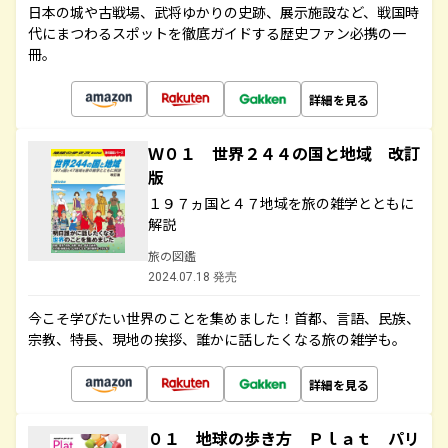
日本の城や古戦場、武将ゆかりの史跡、展示施設など、戦国時
代にまつわるスポットを徹底ガイドする歴史ファン必携の一
冊。
詳細を見る
Ｗ０１ 世界２４４の国と地域 改訂
版
１９７ヵ国と４７地域を旅の雑学とともに
解説
旅の図鑑
2024.07.18 発売
今こそ学びたい世界のことを集めました！首都、言語、民族、
宗教、特長、現地の挨拶、誰かに話したくなる旅の雑学も。
詳細を見る
０１ 地球の歩き方 Ｐｌａｔ パリ