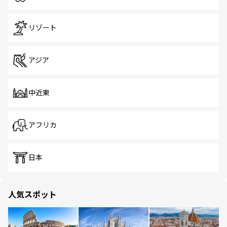
リゾート
アジア
中近東
アフリカ
日本
人気スポット