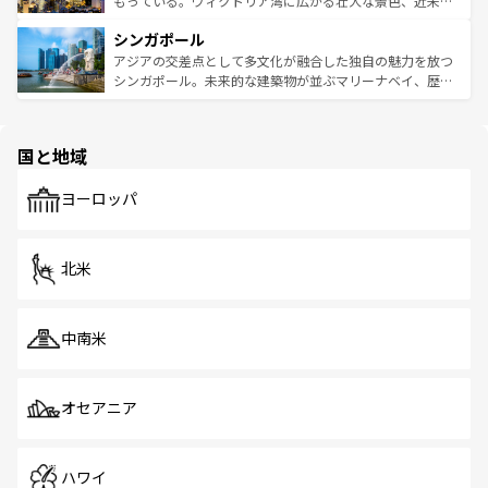
もっている。ヴィクトリア湾に広がる壮大な景色、近未来
るはずだ。 なお、新着のベトナム情報は
コンテンツ一覧
を
は世界的に有名で、屋台から高級レストランまで味覚を刺
的なアートスポット、そして歴史と現代が融合した町並
参照してほしい。
シンガポール
激する。気候は一年中温暖で、どの季節にも異なる楽しみ
み、どこを訪れても感動するはず。観光スポットが密集し
が待っている。親しみやすいタイの人々、仏教を中心とし
ており、効率よく見どころを回れるのも魅力。息をのむよ
アジアの交差点として多文化が融合した独自の魅力を放つ
た文化、そして多様な観光資源が、訪れる旅人を魅了し続
うな絶景から文化的な体験まで、香港を存分に楽しみ尽く
シンガポール。未来的な建築物が並ぶマリーナベイ、歴史
ける。 なお、新着のタイ情報は
コンテンツ一覧
を参照して
そう。 なお、新着の香港情報は
コンテンツ一覧
を参照して
と伝統を感じられるエスニックタウン、多数の緑豊かな公
ほしい。
ほしい。
園や自然保護区など、自然が調和した近代的な景観と文化
の多様性あふれるカラフルな町は、どこを歩いても新しい
国と地域
発見がある。さらに、治安のよさや充実した公共交通機関
も、旅行者にとっては魅力的なポイント。グルメも豊富
で、ホーカーズは地元の風情を楽しめる外せないスポット
ヨーロッパ
だ。訪れる人を飽きさせないシンガポールで、多様な魅力
を体感しよう。 なお、新着のシンガポール情報は
コンテン
ツ一覧
を参照してほしい。
北米
中南米
オセアニア
ハワイ