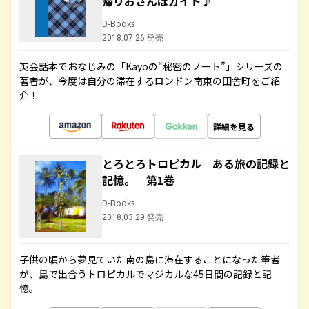
帰りおさんぽガイド♪
D-Books
2018.07.26 発売
英会話本でおなじみの「Kayoの“秘密のノート”」シリーズの
著者が、今度は自分の滞在するロンドン南東の田舎町をご紹
介！
詳細を見る
とろとろトロピカル ある旅の記録と
記憶。 第1巻
D-Books
2018.03.29 発売
子供の頃から夢見ていた南の島に滞在することになった筆者
が、島で出合うトロピカルでマジカルな45日間の記録と記
憶。