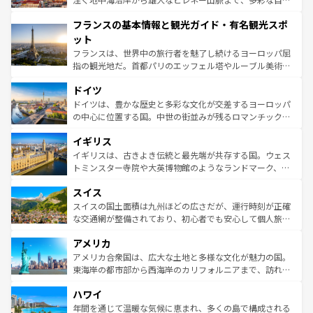
できる。朝目覚めてから夜眠るまで、すべての瞬間を楽し
と文化が詰まったヨーロッパ屈指の旅行先だ。多様な地域
フランスの基本情報と観光ガイド・有名観光スポ
ませてくれるイタリアで、忘れられない旅をしてみよう！
文化が根付くこの国では、情熱的なフラメンコ、熱気あふ
なお、新着のイタリア情報は
コンテンツ一覧
を参照してほ
れる闘牛、そして美味しいタパスが生活の一部となってい
ット
しい。
る。首都マドリードの洗練された雰囲気や、バルセロナの
フランスは、世界中の旅行者を魅了し続けるヨーロッパ屈
アートに溢れた街角から、地方では古代ローマ遺跡や中世
指の観光地だ。首都パリのエッフェル塔やルーブル美術館
の城塞都市、穏やかなビーチリゾートまで多彩な表情を見
といった象徴的なスポットから、田舎町の古風な美しさま
せる。地方によって風土や気候が異なるスペインはその個
ドイツ
で、幅広い魅力が詰まっている。華麗な宮殿、歴史的な大
性で訪れる人を魅了する。 なお、新着のスペイン情報は
コ
聖堂、美しいビーチ、そして豊かな自然が、訪れる者を心
ドイツは、豊かな歴史と多彩な文化が交差するヨーロッパ
ンテンツ一覧
を参照してほしい。
から魅了する。また、フランスは美食の国としても知ら
の中心に位置する国。中世の街並みが残るロマンチック街
れ、フランス料理はユネスコ無形文化遺産にも登録されて
道から、未来を先取りするようなモダンな都市まで多様な
イギリス
いる。シャンパンの発祥地であるランス、プロヴァンスの
顔を持つこの国は、どこを歩いても飽きることがない。ベ
香り高いラベンダー畑など、多彩な楽しみ方が可能だ。さ
ルリンの文化的活気、バイエルン州のアルプスの絶景、そ
イギリスは、古きよき伝統と最先端が共存する国。ウェス
らに、パリ以外の地域にも魅力が溢れており、どの街角に
してライン川沿いのワイン畑といった風景は必見。ビール
トミンスター寺院や大英博物館のようなランドマーク、歴
も豊かな歴史と文化が息づいている。パリ以外の個性あふ
とソーセージを味わいながら地元の人と過ごす楽しい時間
史ある大学都市、美しい丘陵地帯や牧歌的な風景など、エ
れる地方に足を運ぶとそれぞれで全く異なる文化を体験で
スイス
は、お酒好きな人にはぜひ体験してほしい。 なお、新着の
リアごとに異なる魅力がある。また、優雅なアフタヌーン
きるだろう。 なお、新着のフランス情報は
コンテンツ一覧
ドイツ情報は
コンテンツ一覧
を参照してほしい。
ティー、ビール好きにはたまらない英国パブ、サッカー観
スイスの国土面積は九州ほどの広さだが、運行時刻が正確
を参照してほしい。
戦など、本場だからこそできる体験も豊富。イギリスを旅
な交通網が整備されており、初心者でも安心して個人旅行
して楽しみつくそう。 なお、新着のイギリス情報は
コンテ
を楽しめる。日本同様に時刻表どおりの旅が可能だ。中世
アメリカ
ンツ一覧
を参照してほしい。
の建物がそのまま残る町や、スイスならではのユニークな
博物館もあり、アルプス観光だけでなく町歩きも満喫する
アメリカ合衆国は、広大な土地と多様な文化が魅力の国。
ことができる。国民の所得が高いため物価も高いが、旅行
東海岸の都市部から西海岸のカリフォルニアまで、訪れる
者向けの交通パス提供のサービスもあり、うまく活用すれ
場所ごとに異なる風景と体験が待っている。ニューヨーク
ハワイ
ば市内交通費無料で観光を楽しむこともできる。 なお、新
のような巨大都市は、観光、ショッピング、エンターテイ
着のスイス情報は
コンテンツ一覧
を参照してほしい。
ンメントが詰まった刺激的なスポットだ。一方、アメリカ
年間を通じて温暖な気候に恵まれ、多くの島で構成される