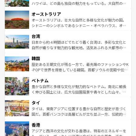
西部には大自然が広がり、グランドキャニオンやイエロー
ハワイは、どの島も独自の魅力をもっている。大自然の神
ストーン国立公園といった絶景が堪能できる。さらに、南
秘を感じたいなら、火山が生み出した壮大な景観を誇るハ
オーストラリア
部のニューオーリンズでは、音楽と美食が融合した独特の
ワイ島は見逃せない。また、定番の観光地といえばオアフ
文化が魅力。旅行者はアメリカの各地域で異なる魅力を楽
島だが、静かな自然を求めるならマウイ島やカウアイ島が
オーストラリアは、壮大な自然と多様な文化が魅力の国。
しみながら、その多様性と豊かな歴史を感じることができ
おすすめ。エメラルドグリーンに輝く海をはじめ、豊かな
シドニーのシンボルであるシドニー・オペラハウス、オー
るだろう。車でのロードトリップや列車の旅も、アメリカ
文化や歴史が息づいている。「アロハスピリット」と呼ば
ストラリア東海岸北部に広がる大サンゴ礁地帯グレートバ
ならではの贅沢な旅のスタイルだ。 なお、新着のアメリカ
台湾
れるおもてなしの心で訪れる人々を迎えてくれるハワイの
リアリーフや大陸中央部にそびえるウルル（エアーズロッ
情報は
コンテンツ一覧
を参照してほしい。
人々、おいしいローカルフードやハワイアンミュージッ
ク）、タスマニアの美しい原生林やケアンズの熱帯雨林な
日本から約４時間ほどでたどり着く台湾は、多彩な文化と
ク、伝統的なフラダンスなど、すべてがハワイの魅力を彩
ど、見どころがたくさん。また、カフェやワイン、オージ
自然が織りなす魅力的な観光地。活気あふれる大都市の台
っている。訪れるたびに新しい発見と感動が待っているハ
ービーフなどの食文化も豊かで、美味しいものであふれて
北やノスタルジックな町並みが人気な九份（ジォウフェ
ワイを、存分に味わってほしい。 なお、新着のハワイ情報
韓国
いる。アクティビティも充実しており、サーフィンやダイ
ン）、静ひつな山岳地帯である台湾東部など、都市の喧騒
は
コンテンツ一覧
を参照してほしい。
ビング、ハイキングなど、アウトドア好きにはたまらな
と山間の静けさが共存しており、訪れる人に新しい発見と
歴史ある王朝文化が残る一方で、最先端のファッションやK
い。オーストラリアの多彩な魅力を存分に味わいつくそ
驚きをもたらしてくれる。また、奥深い台湾の食文化も魅
-POPで世界を席巻している韓国。首都ソウルの宮殿や伝統
う。 なお、新着のオーストラリア情報は
コンテンツ一覧
を
力で、夜市などの屋台グルメから高級料理、ヘルシーで美
家屋が並ぶエリアでは韓国の歴史と文化に浸ることがで
参照してほしい。
ベトナム
容にもいいと評判のスイーツなど、バラエティ豊かな料理
き、地方に足を延ばせば四季折々の自然美を楽しむことが
が味わえる。 なお、新着の台湾情報は
コンテンツ一覧
を参
できる。そして、キムチや焼肉、絶品のストリートフード
豊かな自然と多様な文化が魅力的なベトナム。南北に細長
照してほしい。
まで、さまざまな韓国料理が待っている。夜には、韓国な
く伸びる国土には、広大な田園風景や青々とした山々、世
らではのナイトライフも堪能できる。あたたかいホスピタ
界遺産に登録された壮大な自然景観が点在し、都市部では
タイ
リティに包まれながら、韓国の多彩な魅力を心ゆくまで味
急速な発展と共に伝統が息づく。ハノイの古い町並みやホ
わってみてほしい。 なお、新着の韓国情報は
コンテンツ一
ーチミン市のフランス統治時代の建物も、独特の雰囲気を
タイは、東南アジアに位置する豊かな自然と歴史が息づく
覧
を参照してほしい。
醸し出している。また、バラエティの豊かさとおいしさで
国だ。首都バンコクは高層ビルが立ち並ぶ一方、伝統的な
世界中の食通を魅了してやまないベトナム料理も魅力のひ
寺院や市場がいたるところに点在し、古きよき文化と現代
香港
とつ。フォーやバインミー、ベトナムコーヒーなどは、ぜ
の活気が交差している。北部ではチェンマイなどの山岳地
ひ現地で味わいたい。どの地域を訪れてもあたたかい人々
帯で自然と触れ合い、南部ではプーケットやクラビの美し
アジアと西洋の文化が交わる香港は、特有のエネルギーを
が旅行者を迎えてくれるので、きっと忘れられない旅にな
いビーチでリゾート気分を楽しむことができる。タイ料理