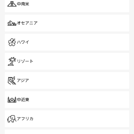
中南米
オセアニア
ハワイ
リゾート
アジア
中近東
アフリカ