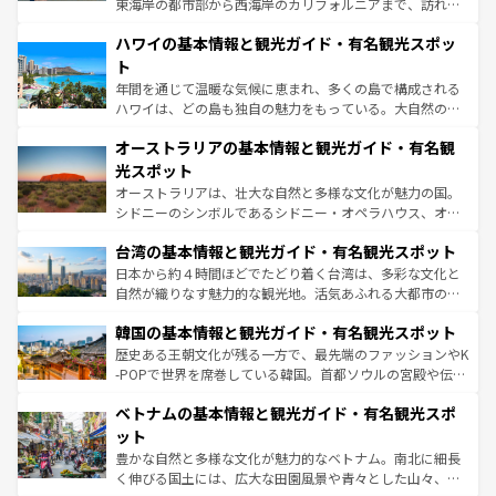
東海岸の都市部から西海岸のカリフォルニアまで、訪れる
ば市内交通費無料で観光を楽しむこともできる。 なお、新
場所ごとに異なる風景と体験が待っている。ニューヨーク
着のスイス情報は
コンテンツ一覧
を参照してほしい。
ハワイの基本情報と観光ガイド・有名観光スポッ
のような巨大都市は、観光、ショッピング、エンターテイ
ンメントが詰まった刺激的なスポットだ。一方、アメリカ
ト
西部には大自然が広がり、グランドキャニオンやイエロー
年間を通じて温暖な気候に恵まれ、多くの島で構成される
ストーン国立公園といった絶景が堪能できる。さらに、南
ハワイは、どの島も独自の魅力をもっている。大自然の神
部のニューオーリンズでは、音楽と美食が融合した独特の
秘を感じたいなら、火山が生み出した壮大な景観を誇るハ
文化が魅力。旅行者はアメリカの各地域で異なる魅力を楽
オーストラリアの基本情報と観光ガイド・有名観
ワイ島は見逃せない。また、定番の観光地といえばオアフ
しみながら、その多様性と豊かな歴史を感じることができ
島だが、静かな自然を求めるならマウイ島やカウアイ島が
光スポット
るだろう。車でのロードトリップや列車の旅も、アメリカ
おすすめ。エメラルドグリーンに輝く海をはじめ、豊かな
オーストラリアは、壮大な自然と多様な文化が魅力の国。
ならではの贅沢な旅のスタイルだ。 なお、新着のアメリカ
文化や歴史が息づいている。「アロハスピリット」と呼ば
シドニーのシンボルであるシドニー・オペラハウス、オー
情報は
コンテンツ一覧
を参照してほしい。
れるおもてなしの心で訪れる人々を迎えてくれるハワイの
ストラリア東海岸北部に広がる大サンゴ礁地帯グレートバ
人々、おいしいローカルフードやハワイアンミュージッ
台湾の基本情報と観光ガイド・有名観光スポット
リアリーフや大陸中央部にそびえるウルル（エアーズロッ
ク、伝統的なフラダンスなど、すべてがハワイの魅力を彩
ク）、タスマニアの美しい原生林やケアンズの熱帯雨林な
日本から約４時間ほどでたどり着く台湾は、多彩な文化と
っている。訪れるたびに新しい発見と感動が待っているハ
ど、見どころがたくさん。また、カフェやワイン、オージ
自然が織りなす魅力的な観光地。活気あふれる大都市の台
ワイを、存分に味わってほしい。 なお、新着のハワイ情報
ービーフなどの食文化も豊かで、美味しいものであふれて
北やノスタルジックな町並みが人気な九份（ジォウフェ
は
コンテンツ一覧
を参照してほしい。
韓国の基本情報と観光ガイド・有名観光スポット
いる。アクティビティも充実しており、サーフィンやダイ
ン）、静ひつな山岳地帯である台湾東部など、都市の喧騒
ビング、ハイキングなど、アウトドア好きにはたまらな
と山間の静けさが共存しており、訪れる人に新しい発見と
歴史ある王朝文化が残る一方で、最先端のファッションやK
い。オーストラリアの多彩な魅力を存分に味わいつくそ
驚きをもたらしてくれる。また、奥深い台湾の食文化も魅
-POPで世界を席巻している韓国。首都ソウルの宮殿や伝統
う。 なお、新着のオーストラリア情報は
コンテンツ一覧
を
力で、夜市などの屋台グルメから高級料理、ヘルシーで美
家屋が並ぶエリアでは韓国の歴史と文化に浸ることがで
参照してほしい。
ベトナムの基本情報と観光ガイド・有名観光スポ
容にもいいと評判のスイーツなど、バラエティ豊かな料理
き、地方に足を延ばせば四季折々の自然美を楽しむことが
が味わえる。 なお、新着の台湾情報は
コンテンツ一覧
を参
できる。そして、キムチや焼肉、絶品のストリートフード
ット
照してほしい。
まで、さまざまな韓国料理が待っている。夜には、韓国な
豊かな自然と多様な文化が魅力的なベトナム。南北に細長
らではのナイトライフも堪能できる。あたたかいホスピタ
く伸びる国土には、広大な田園風景や青々とした山々、世
リティに包まれながら、韓国の多彩な魅力を心ゆくまで味