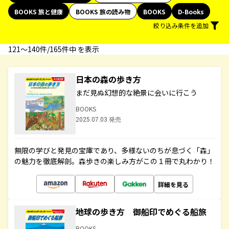
BOOKS 旅と健康
BOOKS 旅の読み物
BOOKS
D-Books
絞り込み条件を追加
121〜140件/165件中 を表示
日本の森の歩き方
まだ見ぬ幻想的な絶景に会いに行こう
BOOKS
2025.07.03 発売
無限の学びと発見の宝庫であり、多様ないのちが息づく「森」
の魅力を徹底解剖。森歩きの楽しみ方がこの１冊で丸わかり！
詳細を見る
地球の歩き方 御船印でめぐる船旅
BOOKS