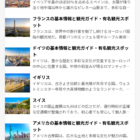
ピザやパスタなど、絶品のイタリア料理を堪能することも
イベリア半島のほぼ80％を占めるスペインは、太陽が降り
できる。朝目覚めてから夜眠るまで、すべての瞬間を楽し
注ぐ地中海沿岸から雄大なピレネー山脈まで、多彩な自然
ませてくれるイタリアで、忘れられない旅をしてみよう！
と文化が詰まったヨーロッパ屈指の旅行先だ。多様な地域
なお、新着のイタリア情報は
コンテンツ一覧
を参照してほ
フランスの基本情報と観光ガイド・有名観光スポ
文化が根付くこの国では、情熱的なフラメンコ、熱気あふ
しい。
れる闘牛、そして美味しいタパスが生活の一部となってい
ット
る。首都マドリードの洗練された雰囲気や、バルセロナの
フランスは、世界中の旅行者を魅了し続けるヨーロッパ屈
アートに溢れた街角から、地方では古代ローマ遺跡や中世
指の観光地だ。首都パリのエッフェル塔やルーブル美術館
の城塞都市、穏やかなビーチリゾートまで多彩な表情を見
といった象徴的なスポットから、田舎町の古風な美しさま
せる。地方によって風土や気候が異なるスペインはその個
ドイツの基本情報と観光ガイド・有名観光スポッ
で、幅広い魅力が詰まっている。華麗な宮殿、歴史的な大
性で訪れる人を魅了する。 なお、新着のスペイン情報は
コ
聖堂、美しいビーチ、そして豊かな自然が、訪れる者を心
ト
ンテンツ一覧
を参照してほしい。
から魅了する。また、フランスは美食の国としても知ら
ドイツは、豊かな歴史と多彩な文化が交差するヨーロッパ
れ、フランス料理はユネスコ無形文化遺産にも登録されて
の中心に位置する国。中世の街並みが残るロマンチック街
いる。シャンパンの発祥地であるランス、プロヴァンスの
道から、未来を先取りするようなモダンな都市まで多様な
香り高いラベンダー畑など、多彩な楽しみ方が可能だ。さ
イギリス
顔を持つこの国は、どこを歩いても飽きることがない。ベ
らに、パリ以外の地域にも魅力が溢れており、どの街角に
ルリンの文化的活気、バイエルン州のアルプスの絶景、そ
イギリスは、古きよき伝統と最先端が共存する国。ウェス
も豊かな歴史と文化が息づいている。パリ以外の個性あふ
してライン川沿いのワイン畑といった風景は必見。ビール
トミンスター寺院や大英博物館のようなランドマーク、歴
れる地方に足を運ぶとそれぞれで全く異なる文化を体験で
とソーセージを味わいながら地元の人と過ごす楽しい時間
史ある大学都市、美しい丘陵地帯や牧歌的な風景など、エ
きるだろう。 なお、新着のフランス情報は
コンテンツ一覧
スイス
は、お酒好きな人にはぜひ体験してほしい。 なお、新着の
リアごとに異なる魅力がある。また、優雅なアフタヌーン
を参照してほしい。
ドイツ情報は
コンテンツ一覧
を参照してほしい。
ティー、ビール好きにはたまらない英国パブ、サッカー観
スイスの国土面積は九州ほどの広さだが、運行時刻が正確
戦など、本場だからこそできる体験も豊富。イギリスを旅
な交通網が整備されており、初心者でも安心して個人旅行
して楽しみつくそう。 なお、新着のイギリス情報は
コンテ
を楽しめる。日本同様に時刻表どおりの旅が可能だ。中世
アメリカの基本情報と観光ガイド・有名観光スポ
ンツ一覧
を参照してほしい。
の建物がそのまま残る町や、スイスならではのユニークな
博物館もあり、アルプス観光だけでなく町歩きも満喫する
ット
ことができる。国民の所得が高いため物価も高いが、旅行
アメリカ合衆国は、広大な土地と多様な文化が魅力の国。
者向けの交通パス提供のサービスもあり、うまく活用すれ