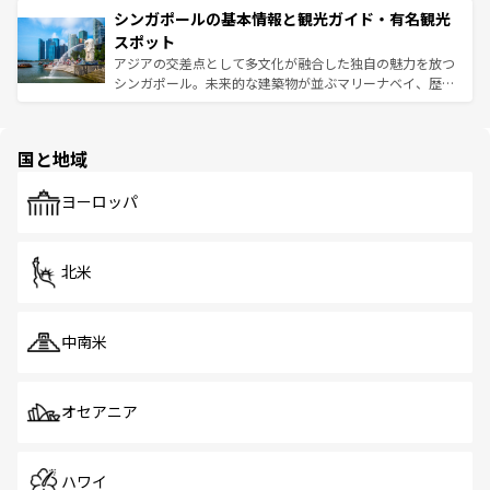
参照してほしい。
シンガポールの基本情報と観光ガイド・有名観光
激する。気候は一年中温暖で、どの季節にも異なる楽しみ
み、どこを訪れても感動するはず。観光スポットが密集し
が待っている。親しみやすいタイの人々、仏教を中心とし
ており、効率よく見どころを回れるのも魅力。息をのむよ
スポット
た文化、そして多様な観光資源が、訪れる旅人を魅了し続
うな絶景から文化的な体験まで、香港を存分に楽しみ尽く
アジアの交差点として多文化が融合した独自の魅力を放つ
ける。 なお、新着のタイ情報は
コンテンツ一覧
を参照して
そう。 なお、新着の香港情報は
コンテンツ一覧
を参照して
シンガポール。未来的な建築物が並ぶマリーナベイ、歴史
ほしい。
ほしい。
と伝統を感じられるエスニックタウン、多数の緑豊かな公
園や自然保護区など、自然が調和した近代的な景観と文化
の多様性あふれるカラフルな町は、どこを歩いても新しい
国と地域
発見がある。さらに、治安のよさや充実した公共交通機関
も、旅行者にとっては魅力的なポイント。グルメも豊富
で、ホーカーズは地元の風情を楽しめる外せないスポット
ヨーロッパ
だ。訪れる人を飽きさせないシンガポールで、多様な魅力
を体感しよう。 なお、新着のシンガポール情報は
コンテン
ツ一覧
を参照してほしい。
北米
中南米
オセアニア
ハワイ