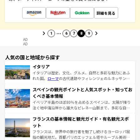
詳細を見る
…
1
6
7
8
9
AD
AD
人気の国と地域から探す
イタリア
イタリアは歴史、文化、グルメ、自然と多彩な魅力にあふ
れた国。
ローマ
の古代遺跡やフィレンツェのルネッサンス
美術、ヴェネツィアの運河など、歴史あるスポットはもち
スペインの観光ポイントと人気スポット・知ってお
ろん、トスカーナの美しい田園風景やアマルフィ海岸の絶
景など、自然景観も見逃せない。観光の合間には、本場の
くべき基本情報
ピザやパスタなど、絶品のイタリア料理を堪能することも
イベリア半島のほぼ80％を占めるスペインは、太陽が降り
できる。朝目覚めてから夜眠るまで、すべての瞬間を楽し
注ぐ地中海沿岸から雄大なピレネー山脈まで、多彩な自然
ませてくれるイタリアで、忘れられない旅をしてみよう！
と文化が詰まったヨーロッパ屈指の旅行先だ。多様な地域
なお、新着のイタリア情報は
コンテンツ一覧
を参照してほ
フランスの基本情報と観光ガイド・有名観光スポ
文化が根付くこの国では、情熱的なフラメンコ、熱気あふ
しい。
れる闘牛、そして美味しいタパスが生活の一部となってい
ット
る。首都マドリードの洗練された雰囲気や、バルセロナの
フランスは、世界中の旅行者を魅了し続けるヨーロッパ屈
アートに溢れた街角から、地方では古代ローマ遺跡や中世
指の観光地だ。首都パリのエッフェル塔やルーブル美術館