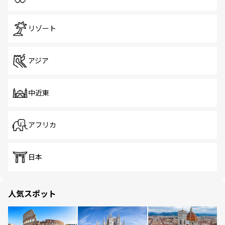
リゾート
アジア
中近東
アフリカ
日本
人気スポット