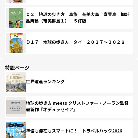
０２ 地球の歩き方 島旅 奄美大島 喜界島 加計
呂麻島（奄美群島１） ５訂版
Ｄ１７ 地球の歩き方 タイ ２０２７～２０２８
特設ページ
世界遺産ランキング
地球の歩き方 meets クリストファー・ノーラン監督
最新作『オデュッセイア』
準備も滞在もスマートに！ トラベルハック2026