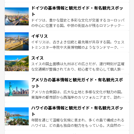
の城塞都市、穏やかなビーチリゾートまで多彩な表情を見
といった象徴的なスポットから、田舎町の古風な美しさま
せる。地方によって風土や気候が異なるスペインはその個
ドイツの基本情報と観光ガイド・有名観光スポッ
で、幅広い魅力が詰まっている。華麗な宮殿、歴史的な大
性で訪れる人を魅了する。 なお、新着のスペイン情報は
コ
聖堂、美しいビーチ、そして豊かな自然が、訪れる者を心
ト
ンテンツ一覧
を参照してほしい。
から魅了する。また、フランスは美食の国としても知ら
ドイツは、豊かな歴史と多彩な文化が交差するヨーロッパ
れ、フランス料理はユネスコ無形文化遺産にも登録されて
の中心に位置する国。中世の街並みが残るロマンチック街
いる。シャンパンの発祥地であるランス、プロヴァンスの
道から、未来を先取りするようなモダンな都市まで多様な
香り高いラベンダー畑など、多彩な楽しみ方が可能だ。さ
イギリス
顔を持つこの国は、どこを歩いても飽きることがない。ベ
らに、パリ以外の地域にも魅力が溢れており、どの街角に
ルリンの文化的活気、バイエルン州のアルプスの絶景、そ
イギリスは、古きよき伝統と最先端が共存する国。ウェス
も豊かな歴史と文化が息づいている。パリ以外の個性あふ
してライン川沿いのワイン畑といった風景は必見。ビール
トミンスター寺院や大英博物館のようなランドマーク、歴
れる地方に足を運ぶとそれぞれで全く異なる文化を体験で
とソーセージを味わいながら地元の人と過ごす楽しい時間
史ある大学都市、美しい丘陵地帯や牧歌的な風景など、エ
きるだろう。 なお、新着のフランス情報は
コンテンツ一覧
スイス
は、お酒好きな人にはぜひ体験してほしい。 なお、新着の
リアごとに異なる魅力がある。また、優雅なアフタヌーン
を参照してほしい。
ドイツ情報は
コンテンツ一覧
を参照してほしい。
ティー、ビール好きにはたまらない英国パブ、サッカー観
スイスの国土面積は九州ほどの広さだが、運行時刻が正確
戦など、本場だからこそできる体験も豊富。イギリスを旅
な交通網が整備されており、初心者でも安心して個人旅行
して楽しみつくそう。 なお、新着のイギリス情報は
コンテ
を楽しめる。日本同様に時刻表どおりの旅が可能だ。中世
アメリカの基本情報と観光ガイド・有名観光スポ
ンツ一覧
を参照してほしい。
の建物がそのまま残る町や、スイスならではのユニークな
博物館もあり、アルプス観光だけでなく町歩きも満喫する
ット
ことができる。国民の所得が高いため物価も高いが、旅行
アメリカ合衆国は、広大な土地と多様な文化が魅力の国。
者向けの交通パス提供のサービスもあり、うまく活用すれ
東海岸の都市部から西海岸のカリフォルニアまで、訪れる
ば市内交通費無料で観光を楽しむこともできる。 なお、新
場所ごとに異なる風景と体験が待っている。ニューヨーク
着のスイス情報は
コンテンツ一覧
を参照してほしい。
ハワイの基本情報と観光ガイド・有名観光スポッ
のような巨大都市は、観光、ショッピング、エンターテイ
ンメントが詰まった刺激的なスポットだ。一方、アメリカ
ト
西部には大自然が広がり、グランドキャニオンやイエロー
年間を通じて温暖な気候に恵まれ、多くの島で構成される
ストーン国立公園といった絶景が堪能できる。さらに、南
ハワイは、どの島も独自の魅力をもっている。大自然の神
部のニューオーリンズでは、音楽と美食が融合した独特の
秘を感じたいなら、火山が生み出した壮大な景観を誇るハ