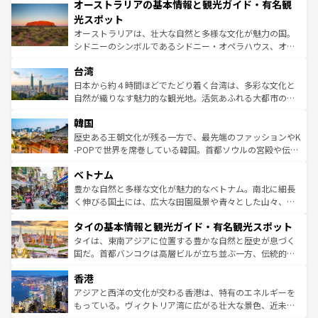
文化が魅力。旅行者はアメリカの各地域で異なる魅力を楽
オーストラリアの基本情報と観光ガイド・有名観
ワイ島は見逃せない。また、定番の観光地といえばオアフ
しみながら、その多様性と豊かな歴史を感じることができ
島だが、静かな自然を求めるならマウイ島やカウアイ島が
光スポット
るだろう。車でのロードトリップや列車の旅も、アメリカ
おすすめ。エメラルドグリーンに輝く海をはじめ、豊かな
オーストラリアは、壮大な自然と多様な文化が魅力の国。
ならではの贅沢な旅のスタイルだ。 なお、新着のアメリカ
文化や歴史が息づいている。「アロハスピリット」と呼ば
シドニーのシンボルであるシドニー・オペラハウス、オー
情報は
コンテンツ一覧
を参照してほしい。
れるおもてなしの心で訪れる人々を迎えてくれるハワイの
ストラリア東海岸北部に広がる大サンゴ礁地帯グレートバ
人々、おいしいローカルフードやハワイアンミュージッ
台湾
リアリーフや大陸中央部にそびえるウルル（エアーズロッ
ク、伝統的なフラダンスなど、すべてがハワイの魅力を彩
ク）、タスマニアの美しい原生林やケアンズの熱帯雨林な
日本から約４時間ほどでたどり着く台湾は、多彩な文化と
っている。訪れるたびに新しい発見と感動が待っているハ
ど、見どころがたくさん。また、カフェやワイン、オージ
自然が織りなす魅力的な観光地。活気あふれる大都市の台
ワイを、存分に味わってほしい。 なお、新着のハワイ情報
ービーフなどの食文化も豊かで、美味しいものであふれて
北やノスタルジックな町並みが人気な九份（ジォウフェ
は
コンテンツ一覧
を参照してほしい。
韓国
いる。アクティビティも充実しており、サーフィンやダイ
ン）、静ひつな山岳地帯である台湾東部など、都市の喧騒
ビング、ハイキングなど、アウトドア好きにはたまらな
と山間の静けさが共存しており、訪れる人に新しい発見と
歴史ある王朝文化が残る一方で、最先端のファッションやK
い。オーストラリアの多彩な魅力を存分に味わいつくそ
驚きをもたらしてくれる。また、奥深い台湾の食文化も魅
-POPで世界を席巻している韓国。首都ソウルの宮殿や伝統
う。 なお、新着のオーストラリア情報は
コンテンツ一覧
を
力で、夜市などの屋台グルメから高級料理、ヘルシーで美
家屋が並ぶエリアでは韓国の歴史と文化に浸ることがで
参照してほしい。
ベトナム
容にもいいと評判のスイーツなど、バラエティ豊かな料理
き、地方に足を延ばせば四季折々の自然美を楽しむことが
が味わえる。 なお、新着の台湾情報は
コンテンツ一覧
を参
できる。そして、キムチや焼肉、絶品のストリートフード
豊かな自然と多様な文化が魅力的なベトナム。南北に細長
照してほしい。
まで、さまざまな韓国料理が待っている。夜には、韓国な
く伸びる国土には、広大な田園風景や青々とした山々、世
らではのナイトライフも堪能できる。あたたかいホスピタ
界遺産に登録された壮大な自然景観が点在し、都市部では
タイの基本情報と観光ガイド・有名観光スポット
リティに包まれながら、韓国の多彩な魅力を心ゆくまで味
急速な発展と共に伝統が息づく。ハノイの古い町並みやホ
わってみてほしい。 なお、新着の韓国情報は
コンテンツ一
ーチミン市のフランス統治時代の建物も、独特の雰囲気を
タイは、東南アジアに位置する豊かな自然と歴史が息づく
覧
を参照してほしい。
醸し出している。また、バラエティの豊かさとおいしさで
国だ。首都バンコクは高層ビルが立ち並ぶ一方、伝統的な
世界中の食通を魅了してやまないベトナム料理も魅力のひ
寺院や市場がいたるところに点在し、古きよき文化と現代
香港
とつ。フォーやバインミー、ベトナムコーヒーなどは、ぜ
の活気が交差している。北部ではチェンマイなどの山岳地
ひ現地で味わいたい。どの地域を訪れてもあたたかい人々
帯で自然と触れ合い、南部ではプーケットやクラビの美し
アジアと西洋の文化が交わる香港は、特有のエネルギーを
が旅行者を迎えてくれるので、きっと忘れられない旅にな
いビーチでリゾート気分を楽しむことができる。タイ料理
もっている。ヴィクトリア湾に広がる壮大な景色、近未来
るはずだ。 なお、新着のベトナム情報は
コンテンツ一覧
を
は世界的に有名で、屋台から高級レストランまで味覚を刺
的なアートスポット、そして歴史と現代が融合した町並