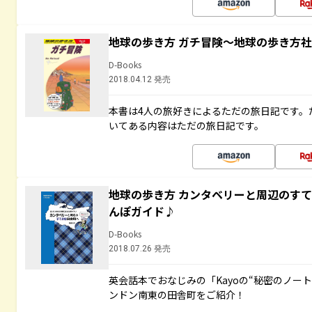
地球の歩き方 ガチ冒険～地球の歩き方
D-Books
2018.04.12 発売
本書は4人の旅好きによるただの旅日記です。
いてある内容はただの旅日記です。
地球の歩き方 カンタベリーと周辺のす
んぽガイド♪
D-Books
2018.07.26 発売
英会話本でおなじみの「Kayoの“秘密のノー
ンドン南東の田舎町をご紹介！