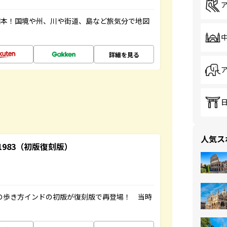
図本！国境や州、川や街道、島など旅気分で地図
詳細を見る
人気ス
-1983（初版復刻版）
球の歩き方インドの初版が復刻版で再登場！ 当時