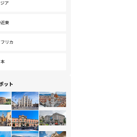
アジア
中近東
アフリカ
日本
ポット