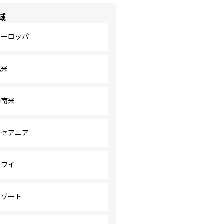
域
ヨーロッパ
北米
中南米
オセアニア
ハワイ
リゾート