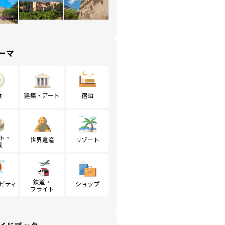
ーマ
食
建築・アート
宿泊
ト・
世界遺産
リゾート
戦
鉄道・
ビティ
ショップ
フライト