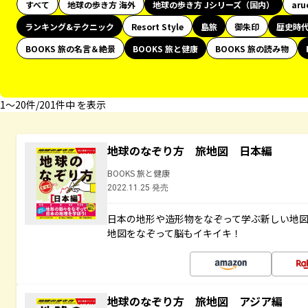
すべて
地球の歩き方 海外
地球の歩き方 Jシリーズ（国内）
aru
ランキング&テクニック
Resort Style
島旅
御朱印
歴史時
BOOKS 旅の名言＆絶景
BOOKS 旅と健康
BOOKS 旅の読み物
1〜20件/201件中 を表示
地球のなぞり方 旅地図 日本編
BOOKS 旅と健康
2022.11.25 発売
日本の地形や造形物をなぞって学ぶ新しい地
地図をなぞって脳もイキイキ！
地球のなぞり方 旅地図 アジア編