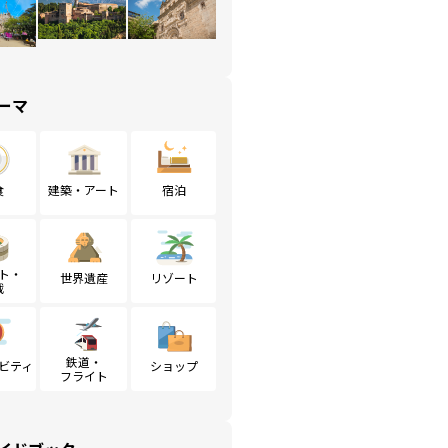
ーマ
食
建築・アート
宿泊
ト・
世界遺産
リゾート
戦
鉄道・
ビティ
ショップ
フライト