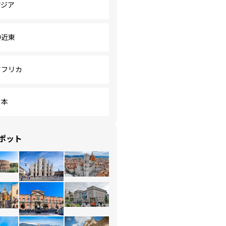
アジア
中近東
アフリカ
日本
ポット