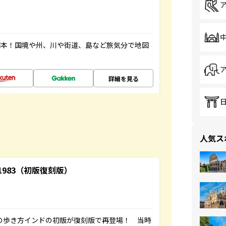
図本！国境や州、川や街道、島など旅気分で地図
詳細を見る
人気ス
-1983（初版復刻版）
球の歩き方インドの初版が復刻版で再登場！ 当時