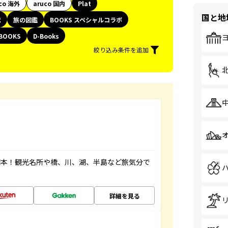
co 海外
aruco 国内
Plat
国と地
代
旅の図鑑
BOOKS スペシャルコラボ
BOOKS
D-Books
絞り込み条件を追加
図本！観光名所や橋、川、湖、半島など旅気分で
詳細を見る