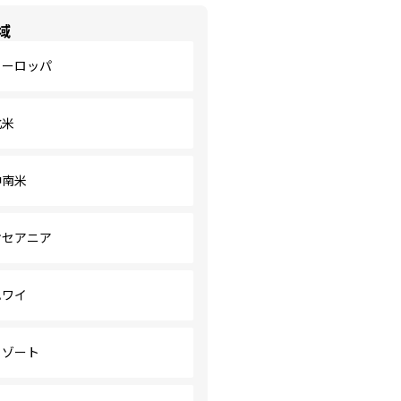
域
ヨーロッパ
北米
中南米
オセアニア
ハワイ
リゾート