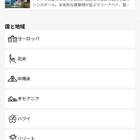
た文化、そして多様な観光資源が、訪れる旅人を魅了し続
うな絶景から文化的な体験まで、香港を存分に楽しみ尽く
シンガポール。未来的な建築物が並ぶマリーナベイ、歴史
ける。 なお、新着のタイ情報は
コンテンツ一覧
を参照して
そう。 なお、新着の香港情報は
コンテンツ一覧
を参照して
と伝統を感じられるエスニックタウン、多数の緑豊かな公
ほしい。
ほしい。
園や自然保護区など、自然が調和した近代的な景観と文化
の多様性あふれるカラフルな町は、どこを歩いても新しい
国と地域
発見がある。さらに、治安のよさや充実した公共交通機関
も、旅行者にとっては魅力的なポイント。グルメも豊富
で、ホーカーズは地元の風情を楽しめる外せないスポット
ヨーロッパ
だ。訪れる人を飽きさせないシンガポールで、多様な魅力
を体感しよう。 なお、新着のシンガポール情報は
コンテン
ツ一覧
を参照してほしい。
北米
中南米
オセアニア
ハワイ
リゾート