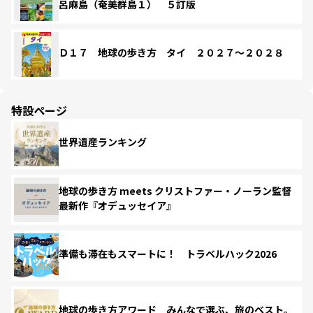
呂麻島（奄美群島１） ５訂版
Ｄ１７ 地球の歩き方 タイ ２０２７～２０２８
特設ページ
世界遺産ランキング
地球の歩き方 meets クリストファー・ノーラン監督
最新作『オデュッセイア』
準備も滞在もスマートに！ トラベルハック2026
地球の歩き方アワード みんなで選ぶ、旅のベスト。