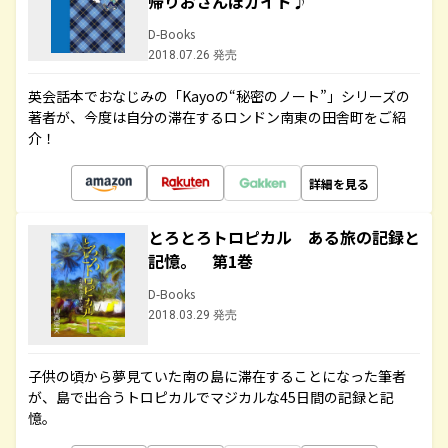
帰りおさんぽガイド♪
D-Books
2018.07.26 発売
英会話本でおなじみの「Kayoの“秘密のノート”」シリーズの
著者が、今度は自分の滞在するロンドン南東の田舎町をご紹
介！
詳細を見る
とろとろトロピカル ある旅の記録と
記憶。 第1巻
D-Books
2018.03.29 発売
子供の頃から夢見ていた南の島に滞在することになった筆者
が、島で出合うトロピカルでマジカルな45日間の記録と記
憶。