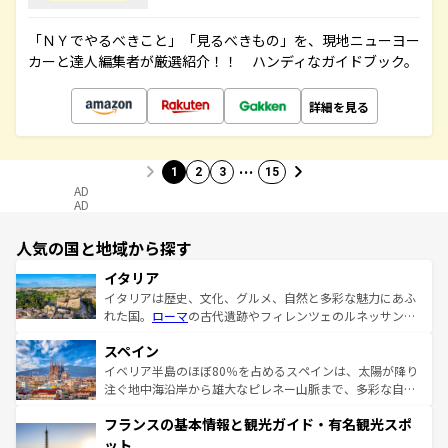
「ＮＹでやるべきこと」「見るべきもの」を、現地ニューヨー
カーと達人編集者が厳選紹介！！ ハンディなガイドブック。
詳細を見る
…
1
2
3
15
AD
AD
人気の国と地域から探す
イタリア
イタリアは歴史、文化、グルメ、自然と多彩な魅力にあふ
れた国。
ローマ
の古代遺跡やフィレンツェのルネッサンス
美術、ヴェネツィアの運河など、歴史あるスポットはもち
スペイン
ろん、トスカーナの美しい田園風景やアマルフィ海岸の絶
景など、自然景観も見逃せない。観光の合間には、本場の
イベリア半島のほぼ80％を占めるスペインは、太陽が降り
ピザやパスタなど、絶品のイタリア料理を堪能することも
注ぐ地中海沿岸から雄大なピレネー山脈まで、多彩な自然
できる。朝目覚めてから夜眠るまで、すべての瞬間を楽し
と文化が詰まったヨーロッパ屈指の旅行先だ。多様な地域
フランスの基本情報と観光ガイド・有名観光スポ
ませてくれるイタリアで、忘れられない旅をしてみよう！
文化が根付くこの国では、情熱的なフラメンコ、熱気あふ
なお、新着のイタリア情報は
コンテンツ一覧
を参照してほ
れる闘牛、そして美味しいタパスが生活の一部となってい
ット