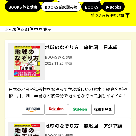
BOOKS 旅と健康
BOOKS 旅の読み物
BOOKS
D-Books
絞り込み条件を追加
1〜20件/281件中 を表示
地球のなぞり方 旅地図 日本編
BOOKS 旅と健康
2022.11.25 発売
日本の地形や造形物をなぞって学ぶ新しい地図本！観光名所や
橋、川、湖、半島など旅気分で地図をなぞって脳もイキイキ！
詳細を見る
地球のなぞり方 旅地図 アジア編
BOOKS 旅と健康