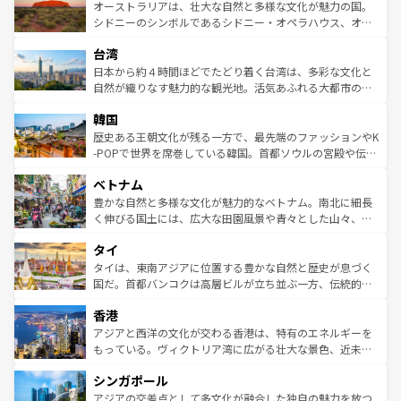
文化が魅力。旅行者はアメリカの各地域で異なる魅力を楽
島だが、静かな自然を求めるならマウイ島やカウアイ島が
オーストラリアは、壮大な自然と多様な文化が魅力の国。
しみながら、その多様性と豊かな歴史を感じることができ
おすすめ。エメラルドグリーンに輝く海をはじめ、豊かな
シドニーのシンボルであるシドニー・オペラハウス、オー
るだろう。車でのロードトリップや列車の旅も、アメリカ
文化や歴史が息づいている。「アロハスピリット」と呼ば
ストラリア東海岸北部に広がる大サンゴ礁地帯グレートバ
ならではの贅沢な旅のスタイルだ。 なお、新着のアメリカ
台湾
れるおもてなしの心で訪れる人々を迎えてくれるハワイの
リアリーフや大陸中央部にそびえるウルル（エアーズロッ
情報は
コンテンツ一覧
を参照してほしい。
人々、おいしいローカルフードやハワイアンミュージッ
ク）、タスマニアの美しい原生林やケアンズの熱帯雨林な
日本から約４時間ほどでたどり着く台湾は、多彩な文化と
ク、伝統的なフラダンスなど、すべてがハワイの魅力を彩
ど、見どころがたくさん。また、カフェやワイン、オージ
自然が織りなす魅力的な観光地。活気あふれる大都市の台
っている。訪れるたびに新しい発見と感動が待っているハ
ービーフなどの食文化も豊かで、美味しいものであふれて
北やノスタルジックな町並みが人気な九份（ジォウフェ
ワイを、存分に味わってほしい。 なお、新着のハワイ情報
韓国
いる。アクティビティも充実しており、サーフィンやダイ
ン）、静ひつな山岳地帯である台湾東部など、都市の喧騒
は
コンテンツ一覧
を参照してほしい。
ビング、ハイキングなど、アウトドア好きにはたまらな
と山間の静けさが共存しており、訪れる人に新しい発見と
歴史ある王朝文化が残る一方で、最先端のファッションやK
い。オーストラリアの多彩な魅力を存分に味わいつくそ
驚きをもたらしてくれる。また、奥深い台湾の食文化も魅
-POPで世界を席巻している韓国。首都ソウルの宮殿や伝統
う。 なお、新着のオーストラリア情報は
コンテンツ一覧
を
力で、夜市などの屋台グルメから高級料理、ヘルシーで美
家屋が並ぶエリアでは韓国の歴史と文化に浸ることがで
参照してほしい。
ベトナム
容にもいいと評判のスイーツなど、バラエティ豊かな料理
き、地方に足を延ばせば四季折々の自然美を楽しむことが
が味わえる。 なお、新着の台湾情報は
コンテンツ一覧
を参
できる。そして、キムチや焼肉、絶品のストリートフード
豊かな自然と多様な文化が魅力的なベトナム。南北に細長
照してほしい。
まで、さまざまな韓国料理が待っている。夜には、韓国な
く伸びる国土には、広大な田園風景や青々とした山々、世
らではのナイトライフも堪能できる。あたたかいホスピタ
界遺産に登録された壮大な自然景観が点在し、都市部では
タイ
リティに包まれながら、韓国の多彩な魅力を心ゆくまで味
急速な発展と共に伝統が息づく。ハノイの古い町並みやホ
わってみてほしい。 なお、新着の韓国情報は
コンテンツ一
ーチミン市のフランス統治時代の建物も、独特の雰囲気を
タイは、東南アジアに位置する豊かな自然と歴史が息づく
覧
を参照してほしい。
醸し出している。また、バラエティの豊かさとおいしさで
国だ。首都バンコクは高層ビルが立ち並ぶ一方、伝統的な
世界中の食通を魅了してやまないベトナム料理も魅力のひ
寺院や市場がいたるところに点在し、古きよき文化と現代
香港
とつ。フォーやバインミー、ベトナムコーヒーなどは、ぜ
の活気が交差している。北部ではチェンマイなどの山岳地
ひ現地で味わいたい。どの地域を訪れてもあたたかい人々
帯で自然と触れ合い、南部ではプーケットやクラビの美し
アジアと西洋の文化が交わる香港は、特有のエネルギーを
が旅行者を迎えてくれるので、きっと忘れられない旅にな
いビーチでリゾート気分を楽しむことができる。タイ料理
もっている。ヴィクトリア湾に広がる壮大な景色、近未来
るはずだ。 なお、新着のベトナム情報は
コンテンツ一覧
を
は世界的に有名で、屋台から高級レストランまで味覚を刺
的なアートスポット、そして歴史と現代が融合した町並
参照してほしい。
シンガポール
激する。気候は一年中温暖で、どの季節にも異なる楽しみ
み、どこを訪れても感動するはず。観光スポットが密集し
が待っている。親しみやすいタイの人々、仏教を中心とし
ており、効率よく見どころを回れるのも魅力。息をのむよ
アジアの交差点として多文化が融合した独自の魅力を放つ