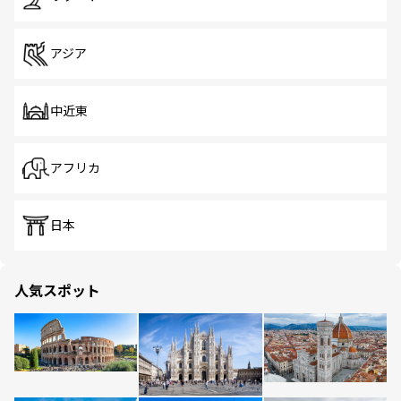
アジア
中近東
アフリカ
日本
人気スポット