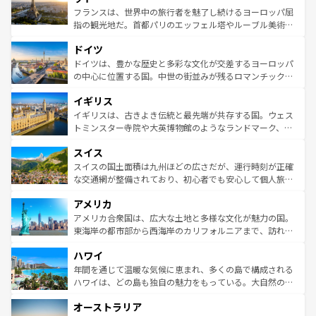
しい。
る。首都マドリードの洗練された雰囲気や、バルセロナの
フランスは、世界中の旅行者を魅了し続けるヨーロッパ屈
アートに溢れた街角から、地方では古代ローマ遺跡や中世
指の観光地だ。首都パリのエッフェル塔やルーブル美術館
の城塞都市、穏やかなビーチリゾートまで多彩な表情を見
といった象徴的なスポットから、田舎町の古風な美しさま
せる。地方によって風土や気候が異なるスペインはその個
ドイツ
で、幅広い魅力が詰まっている。華麗な宮殿、歴史的な大
性で訪れる人を魅了する。 なお、新着のスペイン情報は
コ
聖堂、美しいビーチ、そして豊かな自然が、訪れる者を心
ドイツは、豊かな歴史と多彩な文化が交差するヨーロッパ
ンテンツ一覧
を参照してほしい。
から魅了する。また、フランスは美食の国としても知ら
の中心に位置する国。中世の街並みが残るロマンチック街
れ、フランス料理はユネスコ無形文化遺産にも登録されて
道から、未来を先取りするようなモダンな都市まで多様な
イギリス
いる。シャンパンの発祥地であるランス、プロヴァンスの
顔を持つこの国は、どこを歩いても飽きることがない。ベ
香り高いラベンダー畑など、多彩な楽しみ方が可能だ。さ
ルリンの文化的活気、バイエルン州のアルプスの絶景、そ
イギリスは、古きよき伝統と最先端が共存する国。ウェス
らに、パリ以外の地域にも魅力が溢れており、どの街角に
してライン川沿いのワイン畑といった風景は必見。ビール
トミンスター寺院や大英博物館のようなランドマーク、歴
も豊かな歴史と文化が息づいている。パリ以外の個性あふ
とソーセージを味わいながら地元の人と過ごす楽しい時間
史ある大学都市、美しい丘陵地帯や牧歌的な風景など、エ
れる地方に足を運ぶとそれぞれで全く異なる文化を体験で
スイス
は、お酒好きな人にはぜひ体験してほしい。 なお、新着の
リアごとに異なる魅力がある。また、優雅なアフタヌーン
きるだろう。 なお、新着のフランス情報は
コンテンツ一覧
ドイツ情報は
コンテンツ一覧
を参照してほしい。
ティー、ビール好きにはたまらない英国パブ、サッカー観
スイスの国土面積は九州ほどの広さだが、運行時刻が正確
を参照してほしい。
戦など、本場だからこそできる体験も豊富。イギリスを旅
な交通網が整備されており、初心者でも安心して個人旅行
して楽しみつくそう。 なお、新着のイギリス情報は
コンテ
を楽しめる。日本同様に時刻表どおりの旅が可能だ。中世
アメリカ
ンツ一覧
を参照してほしい。
の建物がそのまま残る町や、スイスならではのユニークな
博物館もあり、アルプス観光だけでなく町歩きも満喫する
アメリカ合衆国は、広大な土地と多様な文化が魅力の国。
ことができる。国民の所得が高いため物価も高いが、旅行
東海岸の都市部から西海岸のカリフォルニアまで、訪れる
者向けの交通パス提供のサービスもあり、うまく活用すれ
場所ごとに異なる風景と体験が待っている。ニューヨーク
ハワイ
ば市内交通費無料で観光を楽しむこともできる。 なお、新
のような巨大都市は、観光、ショッピング、エンターテイ
着のスイス情報は
コンテンツ一覧
を参照してほしい。
ンメントが詰まった刺激的なスポットだ。一方、アメリカ
年間を通じて温暖な気候に恵まれ、多くの島で構成される
西部には大自然が広がり、グランドキャニオンやイエロー
ハワイは、どの島も独自の魅力をもっている。大自然の神
ストーン国立公園といった絶景が堪能できる。さらに、南
秘を感じたいなら、火山が生み出した壮大な景観を誇るハ
オーストラリア
部のニューオーリンズでは、音楽と美食が融合した独特の
ワイ島は見逃せない。また、定番の観光地といえばオアフ