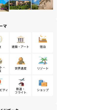
ーマ
食
建築・アート
宿泊
ト・
世界遺産
リゾート
戦
鉄道・
ビティ
ショップ
フライト