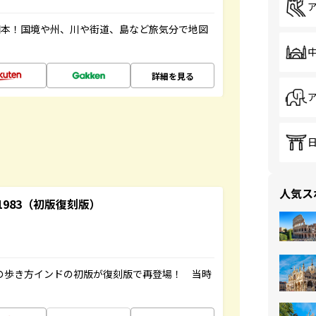
図本！国境や州、川や街道、島など旅気分で地図
詳細を見る
人気ス
-1983（初版復刻版）
球の歩き方インドの初版が復刻版で再登場！ 当時