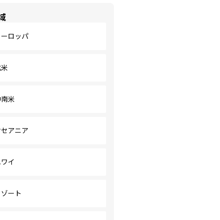
域
ヨーロッパ
北米
中南米
オセアニア
ハワイ
リゾート