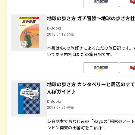
地球の歩き方 ガチ冒険～地球の歩き方
D-Books
2018.04.12 発売
本書は4人の旅好きによるただの旅日記です。
いてある内容はただの旅日記です。
地球の歩き方 カンタベリーと周辺のす
んぽガイド♪
D-Books
2018.07.26 発売
英会話本でおなじみの「Kayoの“秘密のノー
ンドン南東の田舎町をご紹介！