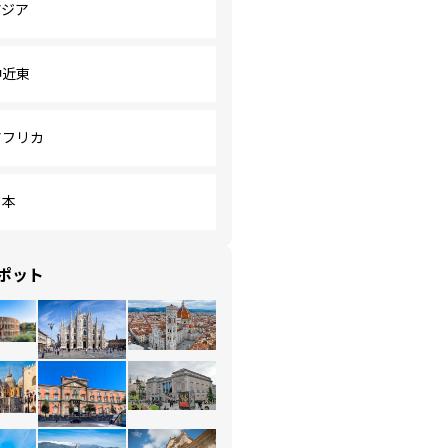
アジア
中近東
アフリカ
日本
ポット