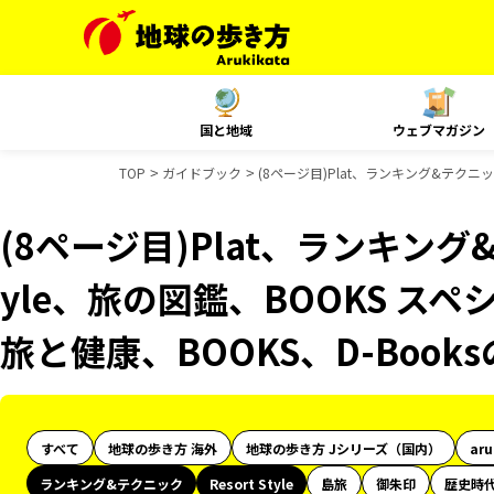
国と地域
ウェブマガジン
TOP
ガイドブック
(8ページ目)Plat、ランキング&テクニック
(8ページ目)Plat、ランキング&
yle、旅の図鑑、BOOKS スペ
旅と健康、BOOKS、D-Boo
すべて
地球の歩き方 海外
地球の歩き方 Jシリーズ（国内）
ar
ランキング&テクニック
Resort Style
島旅
御朱印
歴史時