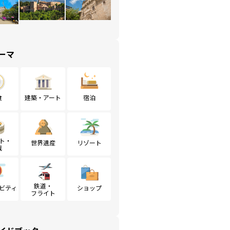
ーマ
食
建築・アート
宿泊
ト・
世界遺産
リゾート
戦
鉄道・
ビティ
ショップ
フライト