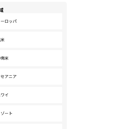
域
ヨーロッパ
北米
中南米
オセアニア
ハワイ
リゾート