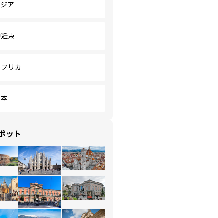
アジア
中近東
アフリカ
日本
ポット