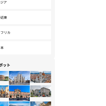
アジア
中近東
アフリカ
日本
ポット