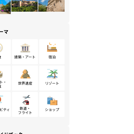
ーマ
食
建築・アート
宿泊
ト・
世界遺産
リゾート
戦
鉄道・
ビティ
ショップ
フライト