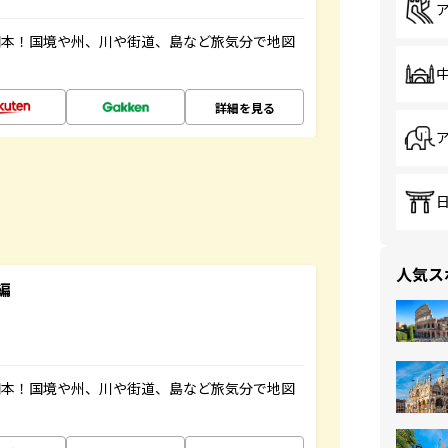
図本！国境や州、川や街道、島など旅気分で地図
詳細を見る
人気ス
編
図本！国境や州、川や街道、島など旅気分で地図