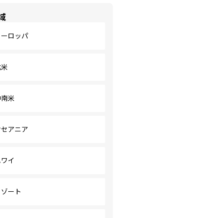
域
ヨーロッパ
北米
中南米
オセアニア
ハワイ
リゾート