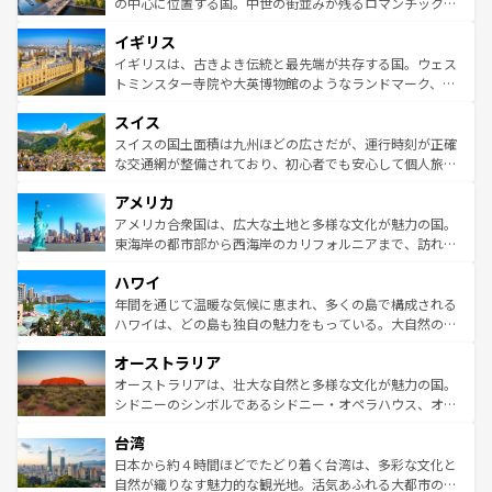
性で訪れる人を魅了する。 なお、新着のスペイン情報は
コ
から魅了する。また、フランスは美食の国としても知ら
の中心に位置する国。中世の街並みが残るロマンチック街
ンテンツ一覧
を参照してほしい。
れ、フランス料理はユネスコ無形文化遺産にも登録されて
道から、未来を先取りするようなモダンな都市まで多様な
イギリス
いる。シャンパンの発祥地であるランス、プロヴァンスの
顔を持つこの国は、どこを歩いても飽きることがない。ベ
香り高いラベンダー畑など、多彩な楽しみ方が可能だ。さ
ルリンの文化的活気、バイエルン州のアルプスの絶景、そ
イギリスは、古きよき伝統と最先端が共存する国。ウェス
らに、パリ以外の地域にも魅力が溢れており、どの街角に
してライン川沿いのワイン畑といった風景は必見。ビール
トミンスター寺院や大英博物館のようなランドマーク、歴
も豊かな歴史と文化が息づいている。パリ以外の個性あふ
とソーセージを味わいながら地元の人と過ごす楽しい時間
史ある大学都市、美しい丘陵地帯や牧歌的な風景など、エ
れる地方に足を運ぶとそれぞれで全く異なる文化を体験で
スイス
は、お酒好きな人にはぜひ体験してほしい。 なお、新着の
リアごとに異なる魅力がある。また、優雅なアフタヌーン
きるだろう。 なお、新着のフランス情報は
コンテンツ一覧
ドイツ情報は
コンテンツ一覧
を参照してほしい。
ティー、ビール好きにはたまらない英国パブ、サッカー観
スイスの国土面積は九州ほどの広さだが、運行時刻が正確
を参照してほしい。
戦など、本場だからこそできる体験も豊富。イギリスを旅
な交通網が整備されており、初心者でも安心して個人旅行
して楽しみつくそう。 なお、新着のイギリス情報は
コンテ
を楽しめる。日本同様に時刻表どおりの旅が可能だ。中世
アメリカ
ンツ一覧
を参照してほしい。
の建物がそのまま残る町や、スイスならではのユニークな
博物館もあり、アルプス観光だけでなく町歩きも満喫する
アメリカ合衆国は、広大な土地と多様な文化が魅力の国。
ことができる。国民の所得が高いため物価も高いが、旅行
東海岸の都市部から西海岸のカリフォルニアまで、訪れる
者向けの交通パス提供のサービスもあり、うまく活用すれ
場所ごとに異なる風景と体験が待っている。ニューヨーク
ハワイ
ば市内交通費無料で観光を楽しむこともできる。 なお、新
のような巨大都市は、観光、ショッピング、エンターテイ
着のスイス情報は
コンテンツ一覧
を参照してほしい。
ンメントが詰まった刺激的なスポットだ。一方、アメリカ
年間を通じて温暖な気候に恵まれ、多くの島で構成される
西部には大自然が広がり、グランドキャニオンやイエロー
ハワイは、どの島も独自の魅力をもっている。大自然の神
ストーン国立公園といった絶景が堪能できる。さらに、南
秘を感じたいなら、火山が生み出した壮大な景観を誇るハ
オーストラリア
部のニューオーリンズでは、音楽と美食が融合した独特の
ワイ島は見逃せない。また、定番の観光地といえばオアフ
文化が魅力。旅行者はアメリカの各地域で異なる魅力を楽
島だが、静かな自然を求めるならマウイ島やカウアイ島が
オーストラリアは、壮大な自然と多様な文化が魅力の国。
しみながら、その多様性と豊かな歴史を感じることができ
おすすめ。エメラルドグリーンに輝く海をはじめ、豊かな
シドニーのシンボルであるシドニー・オペラハウス、オー
るだろう。車でのロードトリップや列車の旅も、アメリカ
文化や歴史が息づいている。「アロハスピリット」と呼ば
ストラリア東海岸北部に広がる大サンゴ礁地帯グレートバ
ならではの贅沢な旅のスタイルだ。 なお、新着のアメリカ
台湾
れるおもてなしの心で訪れる人々を迎えてくれるハワイの
リアリーフや大陸中央部にそびえるウルル（エアーズロッ
情報は
コンテンツ一覧
を参照してほしい。
人々、おいしいローカルフードやハワイアンミュージッ
ク）、タスマニアの美しい原生林やケアンズの熱帯雨林な
日本から約４時間ほどでたどり着く台湾は、多彩な文化と
ク、伝統的なフラダンスなど、すべてがハワイの魅力を彩
ど、見どころがたくさん。また、カフェやワイン、オージ
自然が織りなす魅力的な観光地。活気あふれる大都市の台