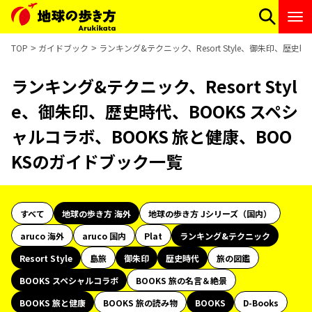
TOP
ガイドブック
ランキング&テクニック、Resort Style、御朱印、歴史
ランキング&テクニック、Resort Styl
e、御朱印、歴史時代、BOOKS スペシ
ャルコラボ、BOOKS 旅と健康、BOO
KSのガイドブック一覧
すべて
地球の歩き方 海外
地球の歩き方 Jシリーズ（国内）
aruco 海外
aruco 国内
Plat
ランキング&テクニック
Resort Style
島旅
御朱印
歴史時代
旅の図鑑
BOOKS スペシャルコラボ
BOOKS 旅の名言＆絶景
BOOKS 旅と健康
BOOKS 旅の読み物
BOOKS
D-Books