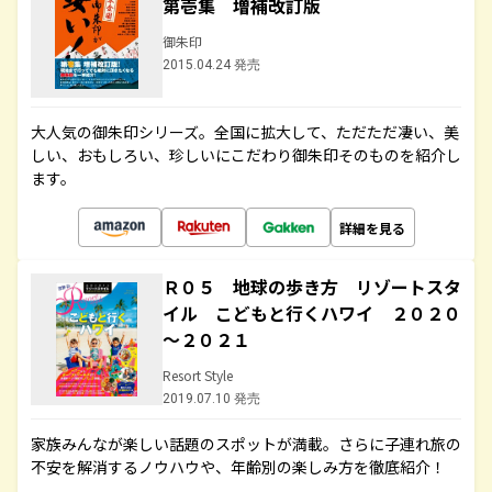
第壱集 増補改訂版
御朱印
2015.04.24 発売
大人気の御朱印シリーズ。全国に拡大して、ただただ凄い、美
しい、おもしろい、珍しいにこだわり御朱印そのものを紹介し
ます。
詳細を見る
Ｒ０５ 地球の歩き方 リゾートスタ
イル こどもと行くハワイ ２０２０
～２０２１
Resort Style
2019.07.10 発売
家族みんなが楽しい話題のスポットが満載。さらに子連れ旅の
不安を解消するノウハウや、年齢別の楽しみ方を徹底紹介！