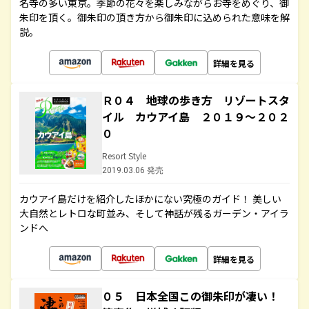
名寺の多い東京。季節の花々を楽しみながらお寺をめぐり、御
朱印を頂く。御朱印の頂き方から御朱印に込められた意味を解
説。
詳細を見る
Ｒ０４ 地球の歩き方 リゾートスタ
イル カウアイ島 ２０１９～２０２
０
Resort Style
2019.03.06 発売
カウアイ島だけを紹介したほかにない究極のガイド！ 美しい
大自然とレトロな町並み、そして神話が残るガーデン・アイラ
ンドへ
詳細を見る
０５ 日本全国この御朱印が凄い！