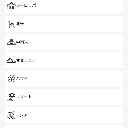
で、ホーカーズは地元の風情を楽しめる外せないスポット
ヨーロッパ
だ。訪れる人を飽きさせないシンガポールで、多様な魅力
を体感しよう。 なお、新着のシンガポール情報は
コンテン
ツ一覧
を参照してほしい。
北米
中南米
オセアニア
ハワイ
リゾート
アジア