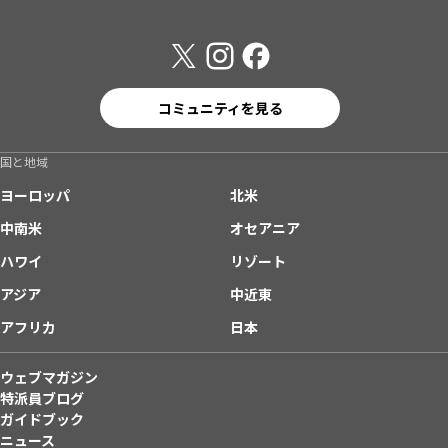
コミュニティを見る
国と地域
ヨーロッパ
北米
中南米
オセアニア
ハワイ
リゾート
アジア
中近東
アフリカ
日本
ウェブマガジン
特派員ブログ
ガイドブック
ニュース