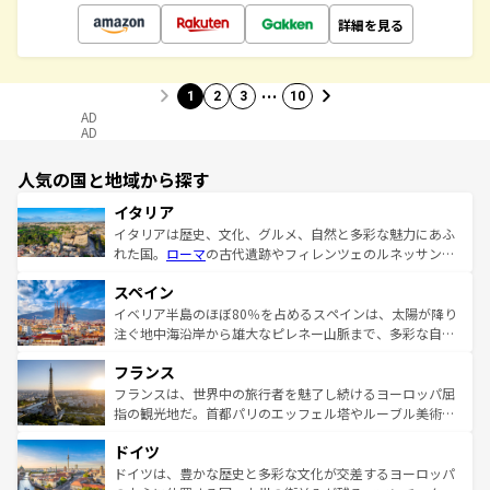
詳細を見る
…
1
2
3
10
AD
AD
人気の国と地域から探す
イタリア
イタリアは歴史、文化、グルメ、自然と多彩な魅力にあふ
れた国。
ローマ
の古代遺跡やフィレンツェのルネッサンス
美術、ヴェネツィアの運河など、歴史あるスポットはもち
スペイン
ろん、トスカーナの美しい田園風景やアマルフィ海岸の絶
景など、自然景観も見逃せない。観光の合間には、本場の
イベリア半島のほぼ80％を占めるスペインは、太陽が降り
ピザやパスタなど、絶品のイタリア料理を堪能することも
注ぐ地中海沿岸から雄大なピレネー山脈まで、多彩な自然
できる。朝目覚めてから夜眠るまで、すべての瞬間を楽し
と文化が詰まったヨーロッパ屈指の旅行先だ。多様な地域
フランス
ませてくれるイタリアで、忘れられない旅をしてみよう！
文化が根付くこの国では、情熱的なフラメンコ、熱気あふ
なお、新着のイタリア情報は
コンテンツ一覧
を参照してほ
れる闘牛、そして美味しいタパスが生活の一部となってい
フランスは、世界中の旅行者を魅了し続けるヨーロッパ屈
しい。
る。首都マドリードの洗練された雰囲気や、バルセロナの
指の観光地だ。首都パリのエッフェル塔やルーブル美術館
アートに溢れた街角から、地方では古代ローマ遺跡や中世
といった象徴的なスポットから、田舎町の古風な美しさま
ドイツ
の城塞都市、穏やかなビーチリゾートまで多彩な表情を見
で、幅広い魅力が詰まっている。華麗な宮殿、歴史的な大
せる。地方によって風土や気候が異なるスペインはその個
聖堂、美しいビーチ、そして豊かな自然が、訪れる者を心
ドイツは、豊かな歴史と多彩な文化が交差するヨーロッパ