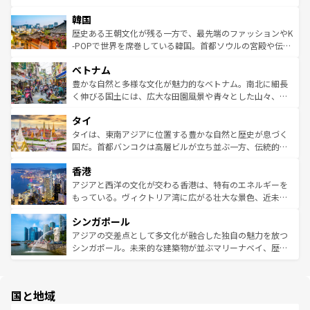
っている。訪れるたびに新しい発見と感動が待っているハ
ービーフなどの食文化も豊かで、美味しいものであふれて
北やノスタルジックな町並みが人気な九份（ジォウフェ
ワイを、存分に味わってほしい。 なお、新着のハワイ情報
韓国
いる。アクティビティも充実しており、サーフィンやダイ
ン）、静ひつな山岳地帯である台湾東部など、都市の喧騒
は
コンテンツ一覧
を参照してほしい。
ビング、ハイキングなど、アウトドア好きにはたまらな
と山間の静けさが共存しており、訪れる人に新しい発見と
歴史ある王朝文化が残る一方で、最先端のファッションやK
い。オーストラリアの多彩な魅力を存分に味わいつくそ
驚きをもたらしてくれる。また、奥深い台湾の食文化も魅
-POPで世界を席巻している韓国。首都ソウルの宮殿や伝統
う。 なお、新着のオーストラリア情報は
コンテンツ一覧
を
力で、夜市などの屋台グルメから高級料理、ヘルシーで美
家屋が並ぶエリアでは韓国の歴史と文化に浸ることがで
参照してほしい。
ベトナム
容にもいいと評判のスイーツなど、バラエティ豊かな料理
き、地方に足を延ばせば四季折々の自然美を楽しむことが
が味わえる。 なお、新着の台湾情報は
コンテンツ一覧
を参
できる。そして、キムチや焼肉、絶品のストリートフード
豊かな自然と多様な文化が魅力的なベトナム。南北に細長
照してほしい。
まで、さまざまな韓国料理が待っている。夜には、韓国な
く伸びる国土には、広大な田園風景や青々とした山々、世
らではのナイトライフも堪能できる。あたたかいホスピタ
界遺産に登録された壮大な自然景観が点在し、都市部では
タイ
リティに包まれながら、韓国の多彩な魅力を心ゆくまで味
急速な発展と共に伝統が息づく。ハノイの古い町並みやホ
わってみてほしい。 なお、新着の韓国情報は
コンテンツ一
ーチミン市のフランス統治時代の建物も、独特の雰囲気を
タイは、東南アジアに位置する豊かな自然と歴史が息づく
覧
を参照してほしい。
醸し出している。また、バラエティの豊かさとおいしさで
国だ。首都バンコクは高層ビルが立ち並ぶ一方、伝統的な
世界中の食通を魅了してやまないベトナム料理も魅力のひ
寺院や市場がいたるところに点在し、古きよき文化と現代
香港
とつ。フォーやバインミー、ベトナムコーヒーなどは、ぜ
の活気が交差している。北部ではチェンマイなどの山岳地
ひ現地で味わいたい。どの地域を訪れてもあたたかい人々
帯で自然と触れ合い、南部ではプーケットやクラビの美し
アジアと西洋の文化が交わる香港は、特有のエネルギーを
が旅行者を迎えてくれるので、きっと忘れられない旅にな
いビーチでリゾート気分を楽しむことができる。タイ料理
もっている。ヴィクトリア湾に広がる壮大な景色、近未来
るはずだ。 なお、新着のベトナム情報は
コンテンツ一覧
を
は世界的に有名で、屋台から高級レストランまで味覚を刺
的なアートスポット、そして歴史と現代が融合した町並
参照してほしい。
シンガポール
激する。気候は一年中温暖で、どの季節にも異なる楽しみ
み、どこを訪れても感動するはず。観光スポットが密集し
が待っている。親しみやすいタイの人々、仏教を中心とし
ており、効率よく見どころを回れるのも魅力。息をのむよ
アジアの交差点として多文化が融合した独自の魅力を放つ
た文化、そして多様な観光資源が、訪れる旅人を魅了し続
うな絶景から文化的な体験まで、香港を存分に楽しみ尽く
シンガポール。未来的な建築物が並ぶマリーナベイ、歴史
ける。 なお、新着のタイ情報は
コンテンツ一覧
を参照して
そう。 なお、新着の香港情報は
コンテンツ一覧
を参照して
と伝統を感じられるエスニックタウン、多数の緑豊かな公
ほしい。
ほしい。
園や自然保護区など、自然が調和した近代的な景観と文化
の多様性あふれるカラフルな町は、どこを歩いても新しい
国と地域
発見がある。さらに、治安のよさや充実した公共交通機関
も、旅行者にとっては魅力的なポイント。グルメも豊富