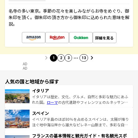
名寺の多い東京。季節の花々を楽しみながらお寺をめぐり、御
朱印を頂く。御朱印の頂き方から御朱印に込められた意味を解
説。
詳細を見る
…
1
2
3
13
AD
AD
人気の国と地域から探す
イタリア
イタリアは歴史、文化、グルメ、自然と多彩な魅力にあふ
れた国。
ローマ
の古代遺跡やフィレンツェのルネッサンス
美術、ヴェネツィアの運河など、歴史あるスポットはもち
スペイン
ろん、トスカーナの美しい田園風景やアマルフィ海岸の絶
景など、自然景観も見逃せない。観光の合間には、本場の
イベリア半島のほぼ80％を占めるスペインは、太陽が降り
ピザやパスタなど、絶品のイタリア料理を堪能することも
注ぐ地中海沿岸から雄大なピレネー山脈まで、多彩な自然
できる。朝目覚めてから夜眠るまで、すべての瞬間を楽し
と文化が詰まったヨーロッパ屈指の旅行先だ。多様な地域
フランスの基本情報と観光ガイド・有名観光スポ
ませてくれるイタリアで、忘れられない旅をしてみよう！
文化が根付くこの国では、情熱的なフラメンコ、熱気あふ