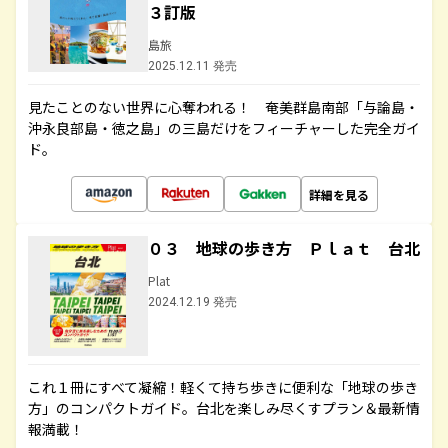
３訂版
島旅
2025.12.11 発売
見たことのない世界に心奪われる！ 奄美群島南部「与論島・
沖永良部島・徳之島」の三島だけをフィーチャーした完全ガイ
ド。
詳細を見る
０３ 地球の歩き方 Ｐｌａｔ 台北
Plat
2024.12.19 発売
これ１冊にすべて凝縮！軽くて持ち歩きに便利な「地球の歩き
方」のコンパクトガイド。台北を楽しみ尽くすプラン＆最新情
報満載！