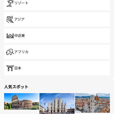
リゾート
アジア
中近東
アフリカ
日本
人気スポット