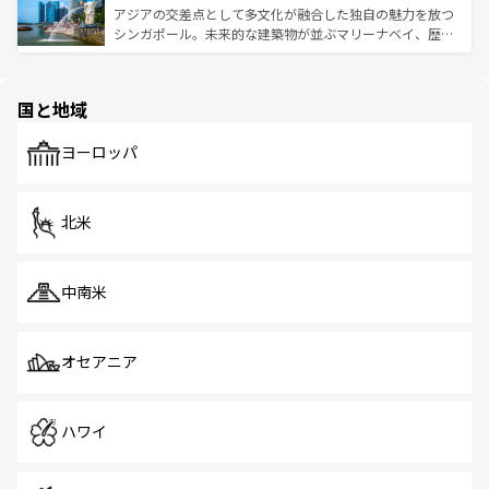
が待っている。親しみやすいタイの人々、仏教を中心とし
ており、効率よく見どころを回れるのも魅力。息をのむよ
アジアの交差点として多文化が融合した独自の魅力を放つ
た文化、そして多様な観光資源が、訪れる旅人を魅了し続
うな絶景から文化的な体験まで、香港を存分に楽しみ尽く
シンガポール。未来的な建築物が並ぶマリーナベイ、歴史
ける。 なお、新着のタイ情報は
コンテンツ一覧
を参照して
そう。 なお、新着の香港情報は
コンテンツ一覧
を参照して
と伝統を感じられるエスニックタウン、多数の緑豊かな公
ほしい。
ほしい。
園や自然保護区など、自然が調和した近代的な景観と文化
の多様性あふれるカラフルな町は、どこを歩いても新しい
国と地域
発見がある。さらに、治安のよさや充実した公共交通機関
も、旅行者にとっては魅力的なポイント。グルメも豊富
で、ホーカーズは地元の風情を楽しめる外せないスポット
ヨーロッパ
だ。訪れる人を飽きさせないシンガポールで、多様な魅力
を体感しよう。 なお、新着のシンガポール情報は
コンテン
ツ一覧
を参照してほしい。
北米
中南米
オセアニア
ハワイ