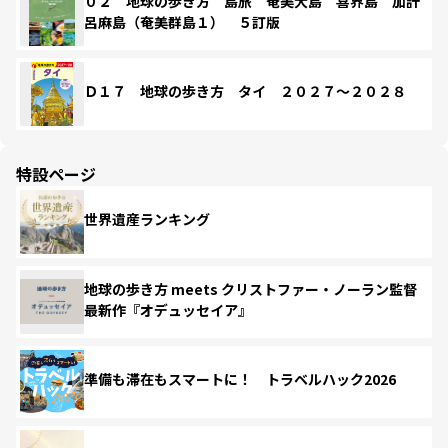
０２ 地球の歩き方 島旅 奄美大島 喜界島 加計
呂麻島（奄美群島１） ５訂版
Ｄ１７ 地球の歩き方 タイ ２０２７～２０２８
特設ページ
世界遺産ランキング
地球の歩き方 meets クリストファー・ノーラン監督
最新作『オデュッセイア』
準備も滞在もスマートに！ トラベルハック2026