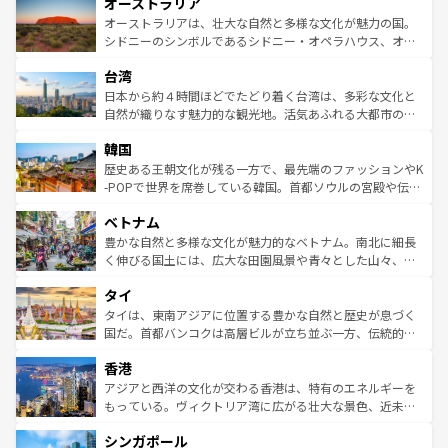
オーストラリア
部のニューオーリンズでは、音楽と美食が融合した独特の
ワイ島は見逃せない。また、定番の観光地といえばオアフ
文化が魅力。旅行者はアメリカの各地域で異なる魅力を楽
島だが、静かな自然を求めるならマウイ島やカウアイ島が
オーストラリアは、壮大な自然と多様な文化が魅力の国。
しみながら、その多様性と豊かな歴史を感じることができ
おすすめ。エメラルドグリーンに輝く海をはじめ、豊かな
シドニーのシンボルであるシドニー・オペラハウス、オー
るだろう。車でのロードトリップや列車の旅も、アメリカ
文化や歴史が息づいている。「アロハスピリット」と呼ば
ストラリア東海岸北部に広がる大サンゴ礁地帯グレートバ
ならではの贅沢な旅のスタイルだ。 なお、新着のアメリカ
台湾
れるおもてなしの心で訪れる人々を迎えてくれるハワイの
リアリーフや大陸中央部にそびえるウルル（エアーズロッ
情報は
コンテンツ一覧
を参照してほしい。
人々、おいしいローカルフードやハワイアンミュージッ
ク）、タスマニアの美しい原生林やケアンズの熱帯雨林な
日本から約４時間ほどでたどり着く台湾は、多彩な文化と
ク、伝統的なフラダンスなど、すべてがハワイの魅力を彩
ど、見どころがたくさん。また、カフェやワイン、オージ
自然が織りなす魅力的な観光地。活気あふれる大都市の台
っている。訪れるたびに新しい発見と感動が待っているハ
ービーフなどの食文化も豊かで、美味しいものであふれて
北やノスタルジックな町並みが人気な九份（ジォウフェ
ワイを、存分に味わってほしい。 なお、新着のハワイ情報
韓国
いる。アクティビティも充実しており、サーフィンやダイ
ン）、静ひつな山岳地帯である台湾東部など、都市の喧騒
は
コンテンツ一覧
を参照してほしい。
ビング、ハイキングなど、アウトドア好きにはたまらな
と山間の静けさが共存しており、訪れる人に新しい発見と
歴史ある王朝文化が残る一方で、最先端のファッションやK
い。オーストラリアの多彩な魅力を存分に味わいつくそ
驚きをもたらしてくれる。また、奥深い台湾の食文化も魅
-POPで世界を席巻している韓国。首都ソウルの宮殿や伝統
う。 なお、新着のオーストラリア情報は
コンテンツ一覧
を
力で、夜市などの屋台グルメから高級料理、ヘルシーで美
家屋が並ぶエリアでは韓国の歴史と文化に浸ることがで
参照してほしい。
ベトナム
容にもいいと評判のスイーツなど、バラエティ豊かな料理
き、地方に足を延ばせば四季折々の自然美を楽しむことが
が味わえる。 なお、新着の台湾情報は
コンテンツ一覧
を参
できる。そして、キムチや焼肉、絶品のストリートフード
豊かな自然と多様な文化が魅力的なベトナム。南北に細長
照してほしい。
まで、さまざまな韓国料理が待っている。夜には、韓国な
く伸びる国土には、広大な田園風景や青々とした山々、世
らではのナイトライフも堪能できる。あたたかいホスピタ
界遺産に登録された壮大な自然景観が点在し、都市部では
タイ
リティに包まれながら、韓国の多彩な魅力を心ゆくまで味
急速な発展と共に伝統が息づく。ハノイの古い町並みやホ
わってみてほしい。 なお、新着の韓国情報は
コンテンツ一
ーチミン市のフランス統治時代の建物も、独特の雰囲気を
タイは、東南アジアに位置する豊かな自然と歴史が息づく
覧
を参照してほしい。
醸し出している。また、バラエティの豊かさとおいしさで
国だ。首都バンコクは高層ビルが立ち並ぶ一方、伝統的な
世界中の食通を魅了してやまないベトナム料理も魅力のひ
寺院や市場がいたるところに点在し、古きよき文化と現代
香港
とつ。フォーやバインミー、ベトナムコーヒーなどは、ぜ
の活気が交差している。北部ではチェンマイなどの山岳地
ひ現地で味わいたい。どの地域を訪れてもあたたかい人々
帯で自然と触れ合い、南部ではプーケットやクラビの美し
アジアと西洋の文化が交わる香港は、特有のエネルギーを
が旅行者を迎えてくれるので、きっと忘れられない旅にな
いビーチでリゾート気分を楽しむことができる。タイ料理
もっている。ヴィクトリア湾に広がる壮大な景色、近未来
るはずだ。 なお、新着のベトナム情報は
コンテンツ一覧
を
は世界的に有名で、屋台から高級レストランまで味覚を刺
的なアートスポット、そして歴史と現代が融合した町並
参照してほしい。
シンガポール
激する。気候は一年中温暖で、どの季節にも異なる楽しみ
み、どこを訪れても感動するはず。観光スポットが密集し