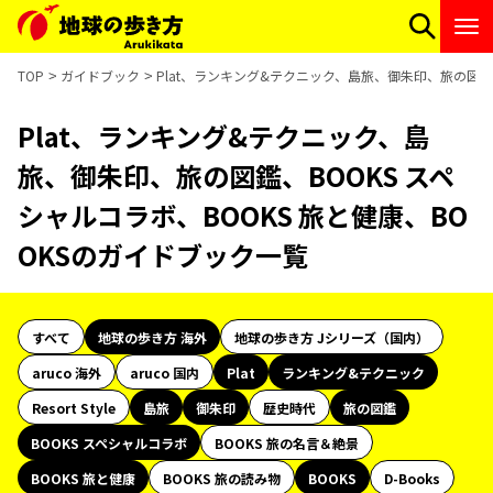
TOP
ガイドブック
Plat、ランキング&テクニック、島旅、御朱印、旅の図鑑、
Plat、ランキング&テクニック、島
旅、御朱印、旅の図鑑、BOOKS スペ
シャルコラボ、BOOKS 旅と健康、BO
OKSのガイドブック一覧
すべて
地球の歩き方 海外
地球の歩き方 Jシリーズ（国内）
aruco 海外
aruco 国内
Plat
ランキング&テクニック
Resort Style
島旅
御朱印
歴史時代
旅の図鑑
BOOKS スペシャルコラボ
BOOKS 旅の名言＆絶景
BOOKS 旅と健康
BOOKS 旅の読み物
BOOKS
D-Books