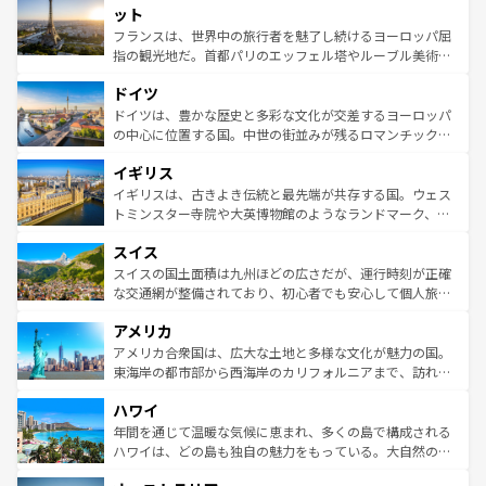
なお、新着のイタリア情報は
コンテンツ一覧
を参照してほ
れる闘牛、そして美味しいタパスが生活の一部となってい
ット
しい。
る。首都マドリードの洗練された雰囲気や、バルセロナの
フランスは、世界中の旅行者を魅了し続けるヨーロッパ屈
アートに溢れた街角から、地方では古代ローマ遺跡や中世
指の観光地だ。首都パリのエッフェル塔やルーブル美術館
の城塞都市、穏やかなビーチリゾートまで多彩な表情を見
といった象徴的なスポットから、田舎町の古風な美しさま
せる。地方によって風土や気候が異なるスペインはその個
ドイツ
で、幅広い魅力が詰まっている。華麗な宮殿、歴史的な大
性で訪れる人を魅了する。 なお、新着のスペイン情報は
コ
聖堂、美しいビーチ、そして豊かな自然が、訪れる者を心
ドイツは、豊かな歴史と多彩な文化が交差するヨーロッパ
ンテンツ一覧
を参照してほしい。
から魅了する。また、フランスは美食の国としても知ら
の中心に位置する国。中世の街並みが残るロマンチック街
れ、フランス料理はユネスコ無形文化遺産にも登録されて
道から、未来を先取りするようなモダンな都市まで多様な
イギリス
いる。シャンパンの発祥地であるランス、プロヴァンスの
顔を持つこの国は、どこを歩いても飽きることがない。ベ
香り高いラベンダー畑など、多彩な楽しみ方が可能だ。さ
ルリンの文化的活気、バイエルン州のアルプスの絶景、そ
イギリスは、古きよき伝統と最先端が共存する国。ウェス
らに、パリ以外の地域にも魅力が溢れており、どの街角に
してライン川沿いのワイン畑といった風景は必見。ビール
トミンスター寺院や大英博物館のようなランドマーク、歴
も豊かな歴史と文化が息づいている。パリ以外の個性あふ
とソーセージを味わいながら地元の人と過ごす楽しい時間
史ある大学都市、美しい丘陵地帯や牧歌的な風景など、エ
れる地方に足を運ぶとそれぞれで全く異なる文化を体験で
スイス
は、お酒好きな人にはぜひ体験してほしい。 なお、新着の
リアごとに異なる魅力がある。また、優雅なアフタヌーン
きるだろう。 なお、新着のフランス情報は
コンテンツ一覧
ドイツ情報は
コンテンツ一覧
を参照してほしい。
ティー、ビール好きにはたまらない英国パブ、サッカー観
スイスの国土面積は九州ほどの広さだが、運行時刻が正確
を参照してほしい。
戦など、本場だからこそできる体験も豊富。イギリスを旅
な交通網が整備されており、初心者でも安心して個人旅行
して楽しみつくそう。 なお、新着のイギリス情報は
コンテ
を楽しめる。日本同様に時刻表どおりの旅が可能だ。中世
アメリカ
ンツ一覧
を参照してほしい。
の建物がそのまま残る町や、スイスならではのユニークな
博物館もあり、アルプス観光だけでなく町歩きも満喫する
アメリカ合衆国は、広大な土地と多様な文化が魅力の国。
ことができる。国民の所得が高いため物価も高いが、旅行
東海岸の都市部から西海岸のカリフォルニアまで、訪れる
者向けの交通パス提供のサービスもあり、うまく活用すれ
場所ごとに異なる風景と体験が待っている。ニューヨーク
ハワイ
ば市内交通費無料で観光を楽しむこともできる。 なお、新
のような巨大都市は、観光、ショッピング、エンターテイ
着のスイス情報は
コンテンツ一覧
を参照してほしい。
ンメントが詰まった刺激的なスポットだ。一方、アメリカ
年間を通じて温暖な気候に恵まれ、多くの島で構成される
西部には大自然が広がり、グランドキャニオンやイエロー
ハワイは、どの島も独自の魅力をもっている。大自然の神
ストーン国立公園といった絶景が堪能できる。さらに、南
秘を感じたいなら、火山が生み出した壮大な景観を誇るハ