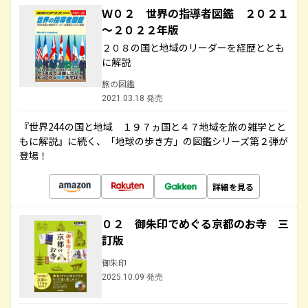
Ｗ０２ 世界の指導者図鑑 ２０２１
～２０２２年版
２０８の国と地域のリーダーを経歴ととも
に解説
旅の図鑑
2021.03.18 発売
『世界244の国と地域 １９７ヵ国と４７地域を旅の雑学とと
もに解説』に続く、「地球の歩き方」の図鑑シリーズ第２弾が
登場！
詳細を見る
０２ 御朱印でめぐる京都のお寺 三
訂版
御朱印
2025.10.09 発売