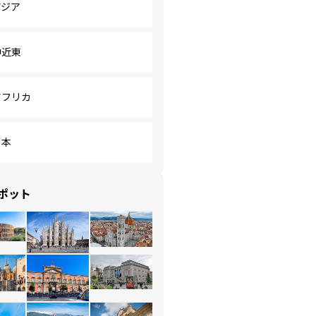
アジア
中近東
アフリカ
日本
ポット