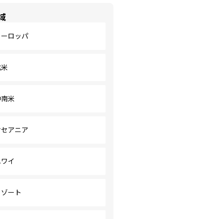
域
ヨーロッパ
北米
中南米
オセアニア
ハワイ
リゾート