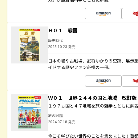
Ｈ０１ 戦国
歴史時代
2025.10.23 発売
日本の城や古戦場、武将ゆかりの史跡、展示
イドする歴史ファン必携の一冊。
Ｗ０１ 世界２４４の国と地域 改訂版
１９７ヵ国と４７地域を旅の雑学とともに解
旅の図鑑
2024.07.18 発売
今こそ学びたい世界のことを集めました！首