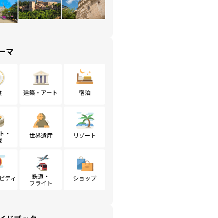
ーマ
食
建築・アート
宿泊
ト・
世界遺産
リゾート
戦
鉄道・
ビティ
ショップ
フライト