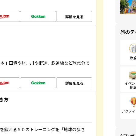
詳細を見る
旅のテ
飲
図本！国境や州、川や街道、鉄道線など旅気分で
詳細を見る
イベン
観
き方
アクティ
脳を鍛える５０のトレーニングを「地球の歩き