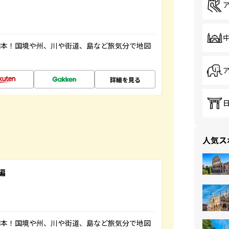
図本！国境や州、川や街道、島など旅気分で地図
詳細を見る
人気ス
編
図本！国境や州、川や街道、島など旅気分で地図