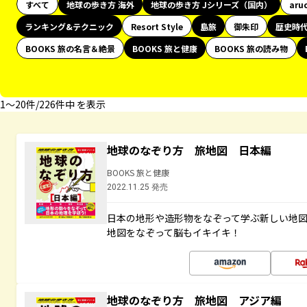
すべて
地球の歩き方 海外
地球の歩き方 Jシリーズ（国内）
aru
ランキング&テクニック
Resort Style
島旅
御朱印
歴史時
BOOKS 旅の名言＆絶景
BOOKS 旅と健康
BOOKS 旅の読み物
1〜20件/226件中 を表示
地球のなぞり方 旅地図 日本編
BOOKS 旅と健康
2022.11.25 発売
日本の地形や造形物をなぞって学ぶ新しい地
地図をなぞって脳もイキイキ！
地球のなぞり方 旅地図 アジア編