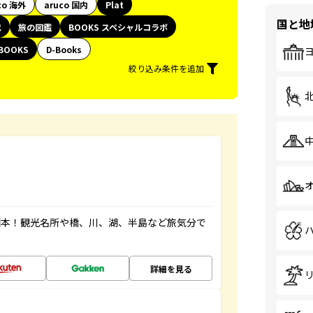
co 海外
aruco 国内
Plat
国と地
代
旅の図鑑
BOOKS スペシャルコラボ
BOOKS
D-Books
絞り込み条件を追加
図本！観光名所や橋、川、湖、半島など旅気分で
詳細を見る