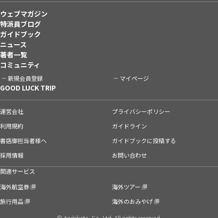
ウェブマガジン
特派員ブログ
ガイドブック
ニュース
著者一覧
コミュニティ
新規会員登録
マイページ
GOOD LUCK TRIP
運営会社
プライバシーポリシー
利用規約
ガイドライン
書店御担当者様へ
ガイドブックに投稿する
採用情報
お問い合わせ
関連サービス
海外航空券
海外ツアー
旅行用品
海外のおみやげ
© Arukikata. Co.,Ltd. All rights reserved.