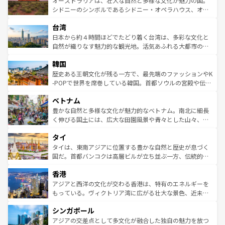
オーストラリアは、壮大な自然と多様な文化が魅力の国。
しみながら、その多様性と豊かな歴史を感じることができ
おすすめ。エメラルドグリーンに輝く海をはじめ、豊かな
シドニーのシンボルであるシドニー・オペラハウス、オー
るだろう。車でのロードトリップや列車の旅も、アメリカ
文化や歴史が息づいている。「アロハスピリット」と呼ば
ストラリア東海岸北部に広がる大サンゴ礁地帯グレートバ
ならではの贅沢な旅のスタイルだ。 なお、新着のアメリカ
台湾
れるおもてなしの心で訪れる人々を迎えてくれるハワイの
リアリーフや大陸中央部にそびえるウルル（エアーズロッ
情報は
コンテンツ一覧
を参照してほしい。
人々、おいしいローカルフードやハワイアンミュージッ
ク）、タスマニアの美しい原生林やケアンズの熱帯雨林な
日本から約４時間ほどでたどり着く台湾は、多彩な文化と
ク、伝統的なフラダンスなど、すべてがハワイの魅力を彩
ど、見どころがたくさん。また、カフェやワイン、オージ
自然が織りなす魅力的な観光地。活気あふれる大都市の台
っている。訪れるたびに新しい発見と感動が待っているハ
ービーフなどの食文化も豊かで、美味しいものであふれて
北やノスタルジックな町並みが人気な九份（ジォウフェ
ワイを、存分に味わってほしい。 なお、新着のハワイ情報
韓国
いる。アクティビティも充実しており、サーフィンやダイ
ン）、静ひつな山岳地帯である台湾東部など、都市の喧騒
は
コンテンツ一覧
を参照してほしい。
ビング、ハイキングなど、アウトドア好きにはたまらな
と山間の静けさが共存しており、訪れる人に新しい発見と
歴史ある王朝文化が残る一方で、最先端のファッションやK
い。オーストラリアの多彩な魅力を存分に味わいつくそ
驚きをもたらしてくれる。また、奥深い台湾の食文化も魅
-POPで世界を席巻している韓国。首都ソウルの宮殿や伝統
う。 なお、新着のオーストラリア情報は
コンテンツ一覧
を
力で、夜市などの屋台グルメから高級料理、ヘルシーで美
家屋が並ぶエリアでは韓国の歴史と文化に浸ることがで
参照してほしい。
ベトナム
容にもいいと評判のスイーツなど、バラエティ豊かな料理
き、地方に足を延ばせば四季折々の自然美を楽しむことが
が味わえる。 なお、新着の台湾情報は
コンテンツ一覧
を参
できる。そして、キムチや焼肉、絶品のストリートフード
豊かな自然と多様な文化が魅力的なベトナム。南北に細長
照してほしい。
まで、さまざまな韓国料理が待っている。夜には、韓国な
く伸びる国土には、広大な田園風景や青々とした山々、世
らではのナイトライフも堪能できる。あたたかいホスピタ
界遺産に登録された壮大な自然景観が点在し、都市部では
タイ
リティに包まれながら、韓国の多彩な魅力を心ゆくまで味
急速な発展と共に伝統が息づく。ハノイの古い町並みやホ
わってみてほしい。 なお、新着の韓国情報は
コンテンツ一
ーチミン市のフランス統治時代の建物も、独特の雰囲気を
タイは、東南アジアに位置する豊かな自然と歴史が息づく
覧
を参照してほしい。
醸し出している。また、バラエティの豊かさとおいしさで
国だ。首都バンコクは高層ビルが立ち並ぶ一方、伝統的な
世界中の食通を魅了してやまないベトナム料理も魅力のひ
寺院や市場がいたるところに点在し、古きよき文化と現代
香港
とつ。フォーやバインミー、ベトナムコーヒーなどは、ぜ
の活気が交差している。北部ではチェンマイなどの山岳地
ひ現地で味わいたい。どの地域を訪れてもあたたかい人々
帯で自然と触れ合い、南部ではプーケットやクラビの美し
アジアと西洋の文化が交わる香港は、特有のエネルギーを
が旅行者を迎えてくれるので、きっと忘れられない旅にな
いビーチでリゾート気分を楽しむことができる。タイ料理
もっている。ヴィクトリア湾に広がる壮大な景色、近未来
るはずだ。 なお、新着のベトナム情報は
コンテンツ一覧
を
は世界的に有名で、屋台から高級レストランまで味覚を刺
的なアートスポット、そして歴史と現代が融合した町並
参照してほしい。
シンガポール
激する。気候は一年中温暖で、どの季節にも異なる楽しみ
み、どこを訪れても感動するはず。観光スポットが密集し
が待っている。親しみやすいタイの人々、仏教を中心とし
ており、効率よく見どころを回れるのも魅力。息をのむよ
アジアの交差点として多文化が融合した独自の魅力を放つ