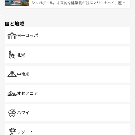
た文化、そして多様な観光資源が、訪れる旅人を魅了し続
うな絶景から文化的な体験まで、香港を存分に楽しみ尽く
シンガポール。未来的な建築物が並ぶマリーナベイ、歴史
ける。 なお、新着のタイ情報は
コンテンツ一覧
を参照して
そう。 なお、新着の香港情報は
コンテンツ一覧
を参照して
と伝統を感じられるエスニックタウン、多数の緑豊かな公
ほしい。
ほしい。
園や自然保護区など、自然が調和した近代的な景観と文化
の多様性あふれるカラフルな町は、どこを歩いても新しい
国と地域
発見がある。さらに、治安のよさや充実した公共交通機関
も、旅行者にとっては魅力的なポイント。グルメも豊富
で、ホーカーズは地元の風情を楽しめる外せないスポット
ヨーロッパ
だ。訪れる人を飽きさせないシンガポールで、多様な魅力
を体感しよう。 なお、新着のシンガポール情報は
コンテン
ツ一覧
を参照してほしい。
北米
中南米
オセアニア
ハワイ
リゾート