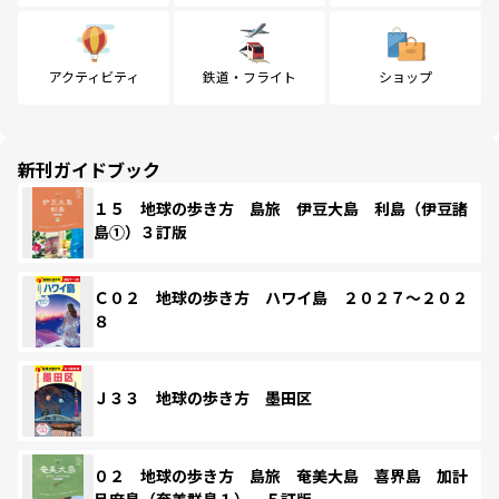
アクティビティ
鉄道・フライト
ショップ
新刊ガイドブック
１５ 地球の歩き方 島旅 伊豆大島 利島（伊豆諸
島①）３訂版
Ｃ０２ 地球の歩き方 ハワイ島 ２０２７～２０２
８
Ｊ３３ 地球の歩き方 墨田区
０２ 地球の歩き方 島旅 奄美大島 喜界島 加計
呂麻島（奄美群島１） ５訂版