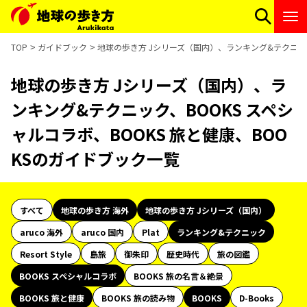
TOP
ガイドブック
地球の歩き方 Jシリーズ（国内）、ランキング&テクニック
地球の歩き方 Jシリーズ（国内）、ラ
ンキング&テクニック、BOOKS スペシ
ャルコラボ、BOOKS 旅と健康、BOO
KSのガイドブック一覧
すべて
地球の歩き方 海外
地球の歩き方 Jシリーズ（国内）
aruco 海外
aruco 国内
Plat
ランキング&テクニック
Resort Style
島旅
御朱印
歴史時代
旅の図鑑
BOOKS スペシャルコラボ
BOOKS 旅の名言＆絶景
BOOKS 旅と健康
BOOKS 旅の読み物
BOOKS
D-Books