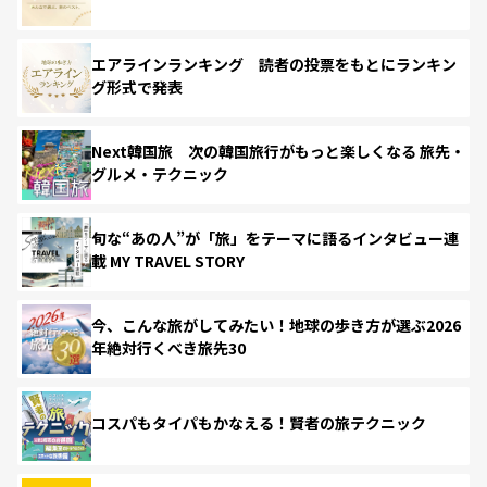
エアラインランキング 読者の投票をもとにランキン
グ形式で発表
Next韓国旅 次の韓国旅行がもっと楽しくなる 旅先・
グルメ・テクニック
旬な“あの人”が「旅」をテーマに語るインタビュー連
載 MY TRAVEL STORY
今、こんな旅がしてみたい！地球の歩き方が選ぶ2026
年絶対行くべき旅先30
コスパもタイパもかなえる！賢者の旅テクニック