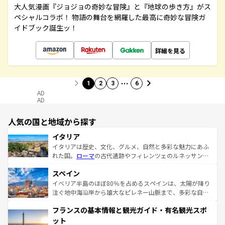
大人気漫画『ジョジョの奇妙な冒険』と『地球の歩き方』がス
ペシャルコラボ！ 物語の舞台を網羅した最高に奇妙な冒険ガ
イドブック誕生ッ！
詳細を見る
…
1
2
3
6
AD
AD
人気の国と地域から探す
イタリア
イタリアは歴史、文化、グルメ、自然と多彩な魅力にあふ
れた国。
ローマ
の古代遺跡やフィレンツェのルネッサンス
美術、ヴェネツィアの運河など、歴史あるスポットはもち
スペイン
ろん、トスカーナの美しい田園風景やアマルフィ海岸の絶
景など、自然景観も見逃せない。観光の合間には、本場の
イベリア半島のほぼ80％を占めるスペインは、太陽が降り
ピザやパスタなど、絶品のイタリア料理を堪能することも
注ぐ地中海沿岸から雄大なピレネー山脈まで、多彩な自然
できる。朝目覚めてから夜眠るまで、すべての瞬間を楽し
と文化が詰まったヨーロッパ屈指の旅行先だ。多様な地域
フランスの基本情報と観光ガイド・有名観光スポ
ませてくれるイタリアで、忘れられない旅をしてみよう！
文化が根付くこの国では、情熱的なフラメンコ、熱気あふ
なお、新着のイタリア情報は
コンテンツ一覧
を参照してほ
れる闘牛、そして美味しいタパスが生活の一部となってい
ット