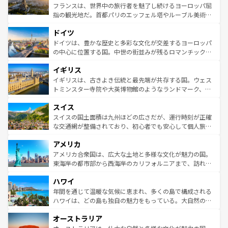
しい。
る。首都マドリードの洗練された雰囲気や、バルセロナの
フランスは、世界中の旅行者を魅了し続けるヨーロッパ屈
アートに溢れた街角から、地方では古代ローマ遺跡や中世
指の観光地だ。首都パリのエッフェル塔やルーブル美術館
の城塞都市、穏やかなビーチリゾートまで多彩な表情を見
といった象徴的なスポットから、田舎町の古風な美しさま
せる。地方によって風土や気候が異なるスペインはその個
ドイツ
で、幅広い魅力が詰まっている。華麗な宮殿、歴史的な大
性で訪れる人を魅了する。 なお、新着のスペイン情報は
コ
聖堂、美しいビーチ、そして豊かな自然が、訪れる者を心
ドイツは、豊かな歴史と多彩な文化が交差するヨーロッパ
ンテンツ一覧
を参照してほしい。
から魅了する。また、フランスは美食の国としても知ら
の中心に位置する国。中世の街並みが残るロマンチック街
れ、フランス料理はユネスコ無形文化遺産にも登録されて
道から、未来を先取りするようなモダンな都市まで多様な
イギリス
いる。シャンパンの発祥地であるランス、プロヴァンスの
顔を持つこの国は、どこを歩いても飽きることがない。ベ
香り高いラベンダー畑など、多彩な楽しみ方が可能だ。さ
ルリンの文化的活気、バイエルン州のアルプスの絶景、そ
イギリスは、古きよき伝統と最先端が共存する国。ウェス
らに、パリ以外の地域にも魅力が溢れており、どの街角に
してライン川沿いのワイン畑といった風景は必見。ビール
トミンスター寺院や大英博物館のようなランドマーク、歴
も豊かな歴史と文化が息づいている。パリ以外の個性あふ
とソーセージを味わいながら地元の人と過ごす楽しい時間
史ある大学都市、美しい丘陵地帯や牧歌的な風景など、エ
れる地方に足を運ぶとそれぞれで全く異なる文化を体験で
スイス
は、お酒好きな人にはぜひ体験してほしい。 なお、新着の
リアごとに異なる魅力がある。また、優雅なアフタヌーン
きるだろう。 なお、新着のフランス情報は
コンテンツ一覧
ドイツ情報は
コンテンツ一覧
を参照してほしい。
ティー、ビール好きにはたまらない英国パブ、サッカー観
スイスの国土面積は九州ほどの広さだが、運行時刻が正確
を参照してほしい。
戦など、本場だからこそできる体験も豊富。イギリスを旅
な交通網が整備されており、初心者でも安心して個人旅行
して楽しみつくそう。 なお、新着のイギリス情報は
コンテ
を楽しめる。日本同様に時刻表どおりの旅が可能だ。中世
アメリカ
ンツ一覧
を参照してほしい。
の建物がそのまま残る町や、スイスならではのユニークな
博物館もあり、アルプス観光だけでなく町歩きも満喫する
アメリカ合衆国は、広大な土地と多様な文化が魅力の国。
ことができる。国民の所得が高いため物価も高いが、旅行
東海岸の都市部から西海岸のカリフォルニアまで、訪れる
者向けの交通パス提供のサービスもあり、うまく活用すれ
場所ごとに異なる風景と体験が待っている。ニューヨーク
ハワイ
ば市内交通費無料で観光を楽しむこともできる。 なお、新
のような巨大都市は、観光、ショッピング、エンターテイ
着のスイス情報は
コンテンツ一覧
を参照してほしい。
ンメントが詰まった刺激的なスポットだ。一方、アメリカ
年間を通じて温暖な気候に恵まれ、多くの島で構成される
西部には大自然が広がり、グランドキャニオンやイエロー
ハワイは、どの島も独自の魅力をもっている。大自然の神
ストーン国立公園といった絶景が堪能できる。さらに、南
秘を感じたいなら、火山が生み出した壮大な景観を誇るハ
オーストラリア
部のニューオーリンズでは、音楽と美食が融合した独特の
ワイ島は見逃せない。また、定番の観光地といえばオアフ
文化が魅力。旅行者はアメリカの各地域で異なる魅力を楽
島だが、静かな自然を求めるならマウイ島やカウアイ島が