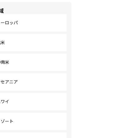
域
ヨーロッパ
北米
中南米
オセアニア
ハワイ
リゾート