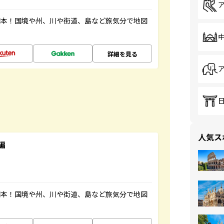
図本！国境や州、川や街道、島など旅気分で地図
詳細を見る
人気ス
編
図本！国境や州、川や街道、島など旅気分で地図