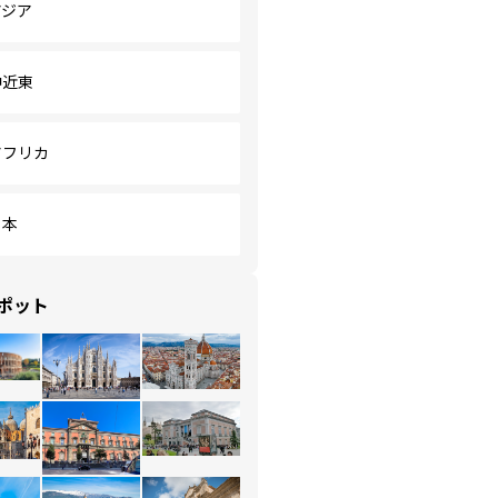
アジア
中近東
アフリカ
日本
ポット