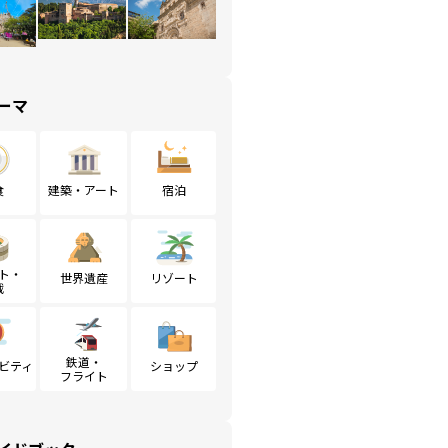
ーマ
食
建築・アート
宿泊
ト・
世界遺産
リゾート
戦
鉄道・
ビティ
ショップ
フライト