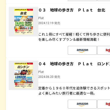
０３ 地球の歩き方 Ｐｌａｔ 台北
Plat
2024.12.19 発売
これ１冊にすべて凝縮！軽くて持ち歩きに便
を楽しみ尽くすプラン＆最新情報満載！
０４ 地球の歩き方 Ｐｌａｔ ロンド
Plat
2024.06.20 発売
定番から１９６０年代を追体験できるスポッ
よく楽しみたい旅行者に最適な一冊。