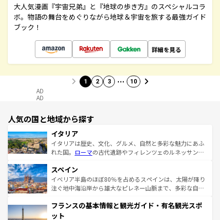
大人気漫画『宇宙兄弟』と『地球の歩き方』のスペシャルコラ
ボ。物語の舞台をめぐりながら地球＆宇宙を旅する最強ガイド
ブック！
詳細を見る
…
1
2
3
10
AD
AD
人気の国と地域から探す
イタリア
イタリアは歴史、文化、グルメ、自然と多彩な魅力にあふ
れた国。
ローマ
の古代遺跡やフィレンツェのルネッサンス
美術、ヴェネツィアの運河など、歴史あるスポットはもち
スペイン
ろん、トスカーナの美しい田園風景やアマルフィ海岸の絶
景など、自然景観も見逃せない。観光の合間には、本場の
イベリア半島のほぼ80％を占めるスペインは、太陽が降り
ピザやパスタなど、絶品のイタリア料理を堪能することも
注ぐ地中海沿岸から雄大なピレネー山脈まで、多彩な自然
できる。朝目覚めてから夜眠るまで、すべての瞬間を楽し
と文化が詰まったヨーロッパ屈指の旅行先だ。多様な地域
フランスの基本情報と観光ガイド・有名観光スポ
ませてくれるイタリアで、忘れられない旅をしてみよう！
文化が根付くこの国では、情熱的なフラメンコ、熱気あふ
なお、新着のイタリア情報は
コンテンツ一覧
を参照してほ
れる闘牛、そして美味しいタパスが生活の一部となってい
ット