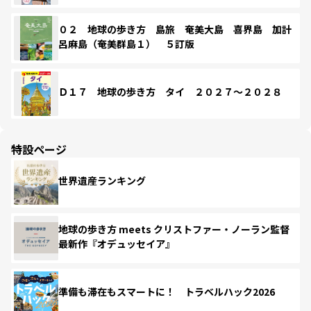
０２ 地球の歩き方 島旅 奄美大島 喜界島 加計
呂麻島（奄美群島１） ５訂版
Ｄ１７ 地球の歩き方 タイ ２０２７～２０２８
特設ページ
世界遺産ランキング
地球の歩き方 meets クリストファー・ノーラン監督
最新作『オデュッセイア』
準備も滞在もスマートに！ トラベルハック2026