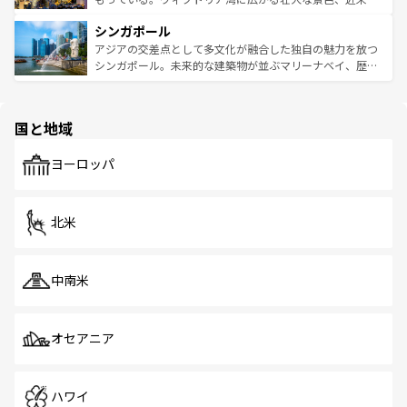
るはずだ。 なお、新着のベトナム情報は
コンテンツ一覧
を
は世界的に有名で、屋台から高級レストランまで味覚を刺
的なアートスポット、そして歴史と現代が融合した町並
参照してほしい。
シンガポール
激する。気候は一年中温暖で、どの季節にも異なる楽しみ
み、どこを訪れても感動するはず。観光スポットが密集し
が待っている。親しみやすいタイの人々、仏教を中心とし
ており、効率よく見どころを回れるのも魅力。息をのむよ
アジアの交差点として多文化が融合した独自の魅力を放つ
た文化、そして多様な観光資源が、訪れる旅人を魅了し続
うな絶景から文化的な体験まで、香港を存分に楽しみ尽く
シンガポール。未来的な建築物が並ぶマリーナベイ、歴史
ける。 なお、新着のタイ情報は
コンテンツ一覧
を参照して
そう。 なお、新着の香港情報は
コンテンツ一覧
を参照して
と伝統を感じられるエスニックタウン、多数の緑豊かな公
ほしい。
ほしい。
園や自然保護区など、自然が調和した近代的な景観と文化
の多様性あふれるカラフルな町は、どこを歩いても新しい
国と地域
発見がある。さらに、治安のよさや充実した公共交通機関
も、旅行者にとっては魅力的なポイント。グルメも豊富
で、ホーカーズは地元の風情を楽しめる外せないスポット
ヨーロッパ
だ。訪れる人を飽きさせないシンガポールで、多様な魅力
を体感しよう。 なお、新着のシンガポール情報は
コンテン
ツ一覧
を参照してほしい。
北米
中南米
オセアニア
ハワイ