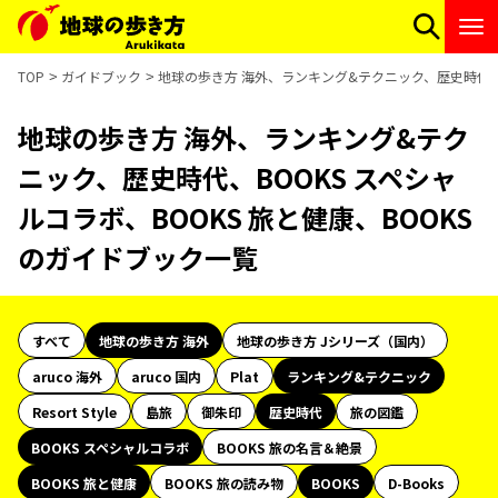
TOP
ガイドブック
地球の歩き方 海外、ランキング&テクニック、歴史時代、B
地球の歩き方 海外、ランキング&テク
ニック、歴史時代、BOOKS スペシャ
ルコラボ、BOOKS 旅と健康、BOOKS
のガイドブック一覧
すべて
地球の歩き方 海外
地球の歩き方 Jシリーズ（国内）
aruco 海外
aruco 国内
Plat
ランキング&テクニック
Resort Style
島旅
御朱印
歴史時代
旅の図鑑
BOOKS スペシャルコラボ
BOOKS 旅の名言＆絶景
BOOKS 旅と健康
BOOKS 旅の読み物
BOOKS
D-Books