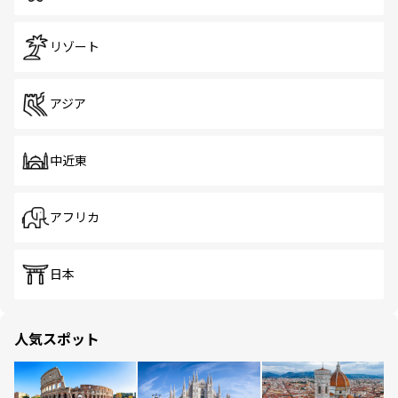
リゾート
アジア
中近東
アフリカ
日本
人気スポット