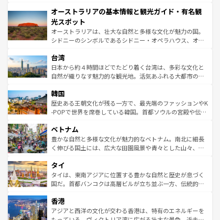
ストーン国立公園といった絶景が堪能できる。さらに、南
秘を感じたいなら、火山が生み出した壮大な景観を誇るハ
オーストラリアの基本情報と観光ガイド・有名観
部のニューオーリンズでは、音楽と美食が融合した独特の
ワイ島は見逃せない。また、定番の観光地といえばオアフ
文化が魅力。旅行者はアメリカの各地域で異なる魅力を楽
島だが、静かな自然を求めるならマウイ島やカウアイ島が
光スポット
しみながら、その多様性と豊かな歴史を感じることができ
おすすめ。エメラルドグリーンに輝く海をはじめ、豊かな
オーストラリアは、壮大な自然と多様な文化が魅力の国。
るだろう。車でのロードトリップや列車の旅も、アメリカ
文化や歴史が息づいている。「アロハスピリット」と呼ば
シドニーのシンボルであるシドニー・オペラハウス、オー
ならではの贅沢な旅のスタイルだ。 なお、新着のアメリカ
れるおもてなしの心で訪れる人々を迎えてくれるハワイの
ストラリア東海岸北部に広がる大サンゴ礁地帯グレートバ
情報は
コンテンツ一覧
を参照してほしい。
人々、おいしいローカルフードやハワイアンミュージッ
台湾
リアリーフや大陸中央部にそびえるウルル（エアーズロッ
ク、伝統的なフラダンスなど、すべてがハワイの魅力を彩
ク）、タスマニアの美しい原生林やケアンズの熱帯雨林な
日本から約４時間ほどでたどり着く台湾は、多彩な文化と
っている。訪れるたびに新しい発見と感動が待っているハ
ど、見どころがたくさん。また、カフェやワイン、オージ
自然が織りなす魅力的な観光地。活気あふれる大都市の台
ワイを、存分に味わってほしい。 なお、新着のハワイ情報
ービーフなどの食文化も豊かで、美味しいものであふれて
北やノスタルジックな町並みが人気な九份（ジォウフェ
は
コンテンツ一覧
を参照してほしい。
韓国
いる。アクティビティも充実しており、サーフィンやダイ
ン）、静ひつな山岳地帯である台湾東部など、都市の喧騒
ビング、ハイキングなど、アウトドア好きにはたまらな
と山間の静けさが共存しており、訪れる人に新しい発見と
歴史ある王朝文化が残る一方で、最先端のファッションやK
い。オーストラリアの多彩な魅力を存分に味わいつくそ
驚きをもたらしてくれる。また、奥深い台湾の食文化も魅
-POPで世界を席巻している韓国。首都ソウルの宮殿や伝統
う。 なお、新着のオーストラリア情報は
コンテンツ一覧
を
力で、夜市などの屋台グルメから高級料理、ヘルシーで美
家屋が並ぶエリアでは韓国の歴史と文化に浸ることがで
参照してほしい。
ベトナム
容にもいいと評判のスイーツなど、バラエティ豊かな料理
き、地方に足を延ばせば四季折々の自然美を楽しむことが
が味わえる。 なお、新着の台湾情報は
コンテンツ一覧
を参
できる。そして、キムチや焼肉、絶品のストリートフード
豊かな自然と多様な文化が魅力的なベトナム。南北に細長
照してほしい。
まで、さまざまな韓国料理が待っている。夜には、韓国な
く伸びる国土には、広大な田園風景や青々とした山々、世
らではのナイトライフも堪能できる。あたたかいホスピタ
界遺産に登録された壮大な自然景観が点在し、都市部では
タイ
リティに包まれながら、韓国の多彩な魅力を心ゆくまで味
急速な発展と共に伝統が息づく。ハノイの古い町並みやホ
わってみてほしい。 なお、新着の韓国情報は
コンテンツ一
ーチミン市のフランス統治時代の建物も、独特の雰囲気を
タイは、東南アジアに位置する豊かな自然と歴史が息づく
覧
を参照してほしい。
醸し出している。また、バラエティの豊かさとおいしさで
国だ。首都バンコクは高層ビルが立ち並ぶ一方、伝統的な
世界中の食通を魅了してやまないベトナム料理も魅力のひ
寺院や市場がいたるところに点在し、古きよき文化と現代
香港
とつ。フォーやバインミー、ベトナムコーヒーなどは、ぜ
の活気が交差している。北部ではチェンマイなどの山岳地
ひ現地で味わいたい。どの地域を訪れてもあたたかい人々
帯で自然と触れ合い、南部ではプーケットやクラビの美し
アジアと西洋の文化が交わる香港は、特有のエネルギーを
が旅行者を迎えてくれるので、きっと忘れられない旅にな
いビーチでリゾート気分を楽しむことができる。タイ料理
もっている。ヴィクトリア湾に広がる壮大な景色、近未来