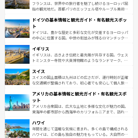
しい。
る。首都マドリードの洗練された雰囲気や、バルセロナの
フランスは、世界中の旅行者を魅了し続けるヨーロッパ屈
アートに溢れた街角から、地方では古代ローマ遺跡や中世
指の観光地だ。首都パリのエッフェル塔やルーブル美術館
の城塞都市、穏やかなビーチリゾートまで多彩な表情を見
といった象徴的なスポットから、田舎町の古風な美しさま
せる。地方によって風土や気候が異なるスペインはその個
ドイツの基本情報と観光ガイド・有名観光スポッ
で、幅広い魅力が詰まっている。華麗な宮殿、歴史的な大
性で訪れる人を魅了する。 なお、新着のスペイン情報は
コ
聖堂、美しいビーチ、そして豊かな自然が、訪れる者を心
ト
ンテンツ一覧
を参照してほしい。
から魅了する。また、フランスは美食の国としても知ら
ドイツは、豊かな歴史と多彩な文化が交差するヨーロッパ
れ、フランス料理はユネスコ無形文化遺産にも登録されて
の中心に位置する国。中世の街並みが残るロマンチック街
いる。シャンパンの発祥地であるランス、プロヴァンスの
道から、未来を先取りするようなモダンな都市まで多様な
香り高いラベンダー畑など、多彩な楽しみ方が可能だ。さ
イギリス
顔を持つこの国は、どこを歩いても飽きることがない。ベ
らに、パリ以外の地域にも魅力が溢れており、どの街角に
ルリンの文化的活気、バイエルン州のアルプスの絶景、そ
イギリスは、古きよき伝統と最先端が共存する国。ウェス
も豊かな歴史と文化が息づいている。パリ以外の個性あふ
してライン川沿いのワイン畑といった風景は必見。ビール
トミンスター寺院や大英博物館のようなランドマーク、歴
れる地方に足を運ぶとそれぞれで全く異なる文化を体験で
とソーセージを味わいながら地元の人と過ごす楽しい時間
史ある大学都市、美しい丘陵地帯や牧歌的な風景など、エ
きるだろう。 なお、新着のフランス情報は
コンテンツ一覧
スイス
は、お酒好きな人にはぜひ体験してほしい。 なお、新着の
リアごとに異なる魅力がある。また、優雅なアフタヌーン
を参照してほしい。
ドイツ情報は
コンテンツ一覧
を参照してほしい。
ティー、ビール好きにはたまらない英国パブ、サッカー観
スイスの国土面積は九州ほどの広さだが、運行時刻が正確
戦など、本場だからこそできる体験も豊富。イギリスを旅
な交通網が整備されており、初心者でも安心して個人旅行
して楽しみつくそう。 なお、新着のイギリス情報は
コンテ
を楽しめる。日本同様に時刻表どおりの旅が可能だ。中世
アメリカの基本情報と観光ガイド・有名観光スポ
ンツ一覧
を参照してほしい。
の建物がそのまま残る町や、スイスならではのユニークな
博物館もあり、アルプス観光だけでなく町歩きも満喫する
ット
ことができる。国民の所得が高いため物価も高いが、旅行
アメリカ合衆国は、広大な土地と多様な文化が魅力の国。
者向けの交通パス提供のサービスもあり、うまく活用すれ
東海岸の都市部から西海岸のカリフォルニアまで、訪れる
ば市内交通費無料で観光を楽しむこともできる。 なお、新
場所ごとに異なる風景と体験が待っている。ニューヨーク
着のスイス情報は
コンテンツ一覧
を参照してほしい。
ハワイ
のような巨大都市は、観光、ショッピング、エンターテイ
ンメントが詰まった刺激的なスポットだ。一方、アメリカ
年間を通じて温暖な気候に恵まれ、多くの島で構成される
西部には大自然が広がり、グランドキャニオンやイエロー
ハワイは、どの島も独自の魅力をもっている。大自然の神