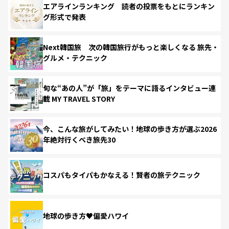
エアラインランキング 読者の投票をもとにランキン
グ形式で発表
Next韓国旅 次の韓国旅行がもっと楽しくなる 旅先・
グルメ・テクニック
旬な“あの人”が「旅」をテーマに語るインタビュー連
載 MY TRAVEL STORY
今、こんな旅がしてみたい！地球の歩き方が選ぶ2026
年絶対行くべき旅先30
コスパもタイパもかなえる！賢者の旅テクニック
地球の歩き方♥偏愛ハワイ