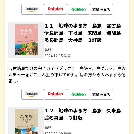
詳細を見る
１１ 地球の歩き方 島旅 宮古島
伊良部島 下地島 来間島 池間島
多良間島 大神島 ３訂版
島旅
2024.12.05 発売
宮古諸島だけの完全ガイドブック！ 島絶景、島グルメ、島カ
ルチャーをとことん掘り下げて紹介。島の方からのおすすめ情
報も。
詳細を見る
１２ 地球の歩き方 島旅 久米島
渡名喜島 ３訂版
島旅
2026.02.19 発売