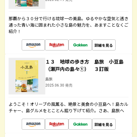
那覇から３０分で行ける琉球一の美島。ゆるやかな空気と透き
通った青い海に囲まれた小さな島の魅力を、あますことなくご
紹介！
詳細を見る
１３ 地球の歩き方 島旅 小豆島
（瀬戸内の島々①） ３訂版
島旅
2025.06.30 発売
ようこそ！オリーブの風薫る、絶景と美食の小豆島へ！島カル
チャー、島グルメをとことん掘り下げて紹介。さあ、島旅へ
詳細を見る