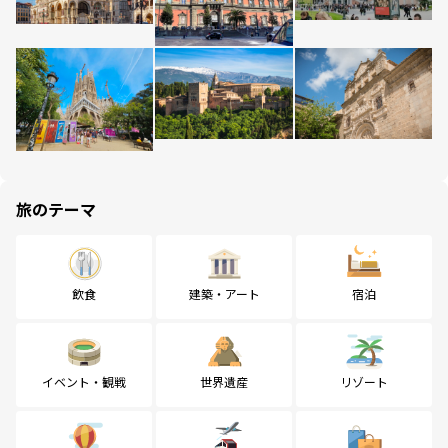
旅のテーマ
飲食
建築・アート
宿泊
イベント・観戦
世界遺産
リゾート