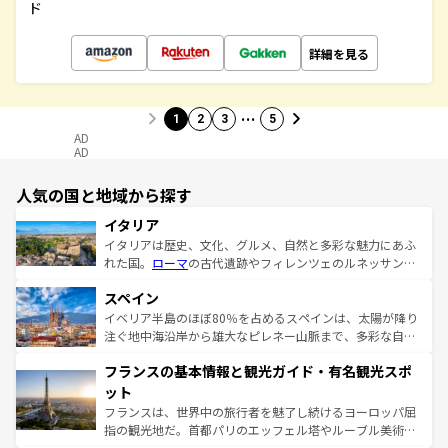
ド
詳細を見る
…
1
2
3
5
AD
AD
人気の国と地域から探す
イタリア
イタリアは歴史、文化、グルメ、自然と多彩な魅力にあふ
れた国。
ローマ
の古代遺跡やフィレンツェのルネッサンス
美術、ヴェネツィアの運河など、歴史あるスポットはもち
スペイン
ろん、トスカーナの美しい田園風景やアマルフィ海岸の絶
景など、自然景観も見逃せない。観光の合間には、本場の
イベリア半島のほぼ80％を占めるスペインは、太陽が降り
ピザやパスタなど、絶品のイタリア料理を堪能することも
注ぐ地中海沿岸から雄大なピレネー山脈まで、多彩な自然
できる。朝目覚めてから夜眠るまで、すべての瞬間を楽し
と文化が詰まったヨーロッパ屈指の旅行先だ。多様な地域
フランスの基本情報と観光ガイド・有名観光スポ
ませてくれるイタリアで、忘れられない旅をしてみよう！
文化が根付くこの国では、情熱的なフラメンコ、熱気あふ
なお、新着のイタリア情報は
コンテンツ一覧
を参照してほ
れる闘牛、そして美味しいタパスが生活の一部となってい
ット
しい。
る。首都マドリードの洗練された雰囲気や、バルセロナの
フランスは、世界中の旅行者を魅了し続けるヨーロッパ屈
アートに溢れた街角から、地方では古代ローマ遺跡や中世
指の観光地だ。首都パリのエッフェル塔やルーブル美術館
の城塞都市、穏やかなビーチリゾートまで多彩な表情を見
といった象徴的なスポットから、田舎町の古風な美しさま