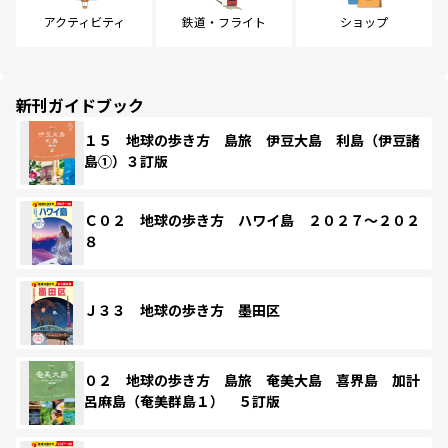
アクティビティ
鉄道・フライト
ショップ
新刊ガイドブック
１５ 地球の歩き方 島旅 伊豆大島 利島（伊豆諸
島①）３訂版
Ｃ０２ 地球の歩き方 ハワイ島 ２０２７～２０２
８
Ｊ３３ 地球の歩き方 墨田区
０２ 地球の歩き方 島旅 奄美大島 喜界島 加計
呂麻島（奄美群島１） ５訂版