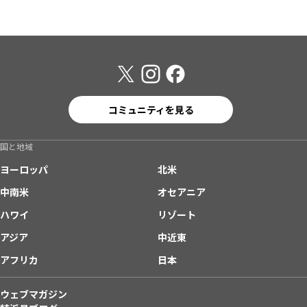
コミュニティを見る
国と地域
ヨーロッパ
北米
中南米
オセアニア
ハワイ
リゾート
アジア
中近東
アフリカ
日本
ウェブマガジン