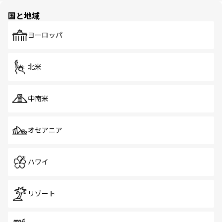
の多様性あふれるカラフルな町は、どこを歩いても新しい
国と地域
発見がある。さらに、治安のよさや充実した公共交通機関
も、旅行者にとっては魅力的なポイント。グルメも豊富
で、ホーカーズは地元の風情を楽しめる外せないスポット
ヨーロッパ
だ。訪れる人を飽きさせないシンガポールで、多様な魅力
を体感しよう。 なお、新着のシンガポール情報は
コンテン
ツ一覧
を参照してほしい。
北米
中南米
オセアニア
ハワイ
リゾート