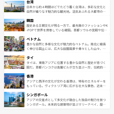
ならではの贅沢な旅のスタイルだ。 なお、新着のアメリカ
台湾
れるおもてなしの心で訪れる人々を迎えてくれるハワイの
リアリーフや大陸中央部にそびえるウルル（エアーズロッ
情報は
コンテンツ一覧
を参照してほしい。
人々、おいしいローカルフードやハワイアンミュージッ
ク）、タスマニアの美しい原生林やケアンズの熱帯雨林な
日本から約４時間ほどでたどり着く台湾は、多彩な文化と
ク、伝統的なフラダンスなど、すべてがハワイの魅力を彩
ど、見どころがたくさん。また、カフェやワイン、オージ
自然が織りなす魅力的な観光地。活気あふれる大都市の台
っている。訪れるたびに新しい発見と感動が待っているハ
ービーフなどの食文化も豊かで、美味しいものであふれて
北やノスタルジックな町並みが人気な九份（ジォウフェ
ワイを、存分に味わってほしい。 なお、新着のハワイ情報
韓国
いる。アクティビティも充実しており、サーフィンやダイ
ン）、静ひつな山岳地帯である台湾東部など、都市の喧騒
は
コンテンツ一覧
を参照してほしい。
ビング、ハイキングなど、アウトドア好きにはたまらな
と山間の静けさが共存しており、訪れる人に新しい発見と
歴史ある王朝文化が残る一方で、最先端のファッションやK
い。オーストラリアの多彩な魅力を存分に味わいつくそ
驚きをもたらしてくれる。また、奥深い台湾の食文化も魅
-POPで世界を席巻している韓国。首都ソウルの宮殿や伝統
う。 なお、新着のオーストラリア情報は
コンテンツ一覧
を
力で、夜市などの屋台グルメから高級料理、ヘルシーで美
家屋が並ぶエリアでは韓国の歴史と文化に浸ることがで
参照してほしい。
ベトナム
容にもいいと評判のスイーツなど、バラエティ豊かな料理
き、地方に足を延ばせば四季折々の自然美を楽しむことが
が味わえる。 なお、新着の台湾情報は
コンテンツ一覧
を参
できる。そして、キムチや焼肉、絶品のストリートフード
豊かな自然と多様な文化が魅力的なベトナム。南北に細長
照してほしい。
まで、さまざまな韓国料理が待っている。夜には、韓国な
く伸びる国土には、広大な田園風景や青々とした山々、世
らではのナイトライフも堪能できる。あたたかいホスピタ
界遺産に登録された壮大な自然景観が点在し、都市部では
タイ
リティに包まれながら、韓国の多彩な魅力を心ゆくまで味
急速な発展と共に伝統が息づく。ハノイの古い町並みやホ
わってみてほしい。 なお、新着の韓国情報は
コンテンツ一
ーチミン市のフランス統治時代の建物も、独特の雰囲気を
タイは、東南アジアに位置する豊かな自然と歴史が息づく
覧
を参照してほしい。
醸し出している。また、バラエティの豊かさとおいしさで
国だ。首都バンコクは高層ビルが立ち並ぶ一方、伝統的な
世界中の食通を魅了してやまないベトナム料理も魅力のひ
寺院や市場がいたるところに点在し、古きよき文化と現代
香港
とつ。フォーやバインミー、ベトナムコーヒーなどは、ぜ
の活気が交差している。北部ではチェンマイなどの山岳地
ひ現地で味わいたい。どの地域を訪れてもあたたかい人々
帯で自然と触れ合い、南部ではプーケットやクラビの美し
アジアと西洋の文化が交わる香港は、特有のエネルギーを
が旅行者を迎えてくれるので、きっと忘れられない旅にな
いビーチでリゾート気分を楽しむことができる。タイ料理
もっている。ヴィクトリア湾に広がる壮大な景色、近未来
るはずだ。 なお、新着のベトナム情報は
コンテンツ一覧
を
は世界的に有名で、屋台から高級レストランまで味覚を刺
的なアートスポット、そして歴史と現代が融合した町並
参照してほしい。
シンガポール
激する。気候は一年中温暖で、どの季節にも異なる楽しみ
み、どこを訪れても感動するはず。観光スポットが密集し
が待っている。親しみやすいタイの人々、仏教を中心とし
ており、効率よく見どころを回れるのも魅力。息をのむよ
アジアの交差点として多文化が融合した独自の魅力を放つ
た文化、そして多様な観光資源が、訪れる旅人を魅了し続
うな絶景から文化的な体験まで、香港を存分に楽しみ尽く
シンガポール。未来的な建築物が並ぶマリーナベイ、歴史
ける。 なお、新着のタイ情報は
コンテンツ一覧
を参照して
そう。 なお、新着の香港情報は
コンテンツ一覧
を参照して
と伝統を感じられるエスニックタウン、多数の緑豊かな公
ほしい。
ほしい。
園や自然保護区など、自然が調和した近代的な景観と文化