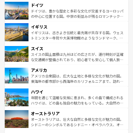
せる。地方によって風土や気候が異なるスペインはその個
ドイツ
で、幅広い魅力が詰まっている。華麗な宮殿、歴史的な大
性で訪れる人を魅了する。 なお、新着のスペイン情報は
コ
聖堂、美しいビーチ、そして豊かな自然が、訪れる者を心
ドイツは、豊かな歴史と多彩な文化が交差するヨーロッパ
ンテンツ一覧
を参照してほしい。
から魅了する。また、フランスは美食の国としても知ら
の中心に位置する国。中世の街並みが残るロマンチック街
れ、フランス料理はユネスコ無形文化遺産にも登録されて
道から、未来を先取りするようなモダンな都市まで多様な
イギリス
いる。シャンパンの発祥地であるランス、プロヴァンスの
顔を持つこの国は、どこを歩いても飽きることがない。ベ
香り高いラベンダー畑など、多彩な楽しみ方が可能だ。さ
ルリンの文化的活気、バイエルン州のアルプスの絶景、そ
イギリスは、古きよき伝統と最先端が共存する国。ウェス
らに、パリ以外の地域にも魅力が溢れており、どの街角に
してライン川沿いのワイン畑といった風景は必見。ビール
トミンスター寺院や大英博物館のようなランドマーク、歴
も豊かな歴史と文化が息づいている。パリ以外の個性あふ
とソーセージを味わいながら地元の人と過ごす楽しい時間
史ある大学都市、美しい丘陵地帯や牧歌的な風景など、エ
れる地方に足を運ぶとそれぞれで全く異なる文化を体験で
スイス
は、お酒好きな人にはぜひ体験してほしい。 なお、新着の
リアごとに異なる魅力がある。また、優雅なアフタヌーン
きるだろう。 なお、新着のフランス情報は
コンテンツ一覧
ドイツ情報は
コンテンツ一覧
を参照してほしい。
ティー、ビール好きにはたまらない英国パブ、サッカー観
スイスの国土面積は九州ほどの広さだが、運行時刻が正確
を参照してほしい。
戦など、本場だからこそできる体験も豊富。イギリスを旅
な交通網が整備されており、初心者でも安心して個人旅行
して楽しみつくそう。 なお、新着のイギリス情報は
コンテ
を楽しめる。日本同様に時刻表どおりの旅が可能だ。中世
アメリカ
ンツ一覧
を参照してほしい。
の建物がそのまま残る町や、スイスならではのユニークな
博物館もあり、アルプス観光だけでなく町歩きも満喫する
アメリカ合衆国は、広大な土地と多様な文化が魅力の国。
ことができる。国民の所得が高いため物価も高いが、旅行
東海岸の都市部から西海岸のカリフォルニアまで、訪れる
者向けの交通パス提供のサービスもあり、うまく活用すれ
場所ごとに異なる風景と体験が待っている。ニューヨーク
ハワイ
ば市内交通費無料で観光を楽しむこともできる。 なお、新
のような巨大都市は、観光、ショッピング、エンターテイ
着のスイス情報は
コンテンツ一覧
を参照してほしい。
ンメントが詰まった刺激的なスポットだ。一方、アメリカ
年間を通じて温暖な気候に恵まれ、多くの島で構成される
西部には大自然が広がり、グランドキャニオンやイエロー
ハワイは、どの島も独自の魅力をもっている。大自然の神
ストーン国立公園といった絶景が堪能できる。さらに、南
秘を感じたいなら、火山が生み出した壮大な景観を誇るハ
オーストラリア
部のニューオーリンズでは、音楽と美食が融合した独特の
ワイ島は見逃せない。また、定番の観光地といえばオアフ
文化が魅力。旅行者はアメリカの各地域で異なる魅力を楽
島だが、静かな自然を求めるならマウイ島やカウアイ島が
オーストラリアは、壮大な自然と多様な文化が魅力の国。
しみながら、その多様性と豊かな歴史を感じることができ
おすすめ。エメラルドグリーンに輝く海をはじめ、豊かな
シドニーのシンボルであるシドニー・オペラハウス、オー
るだろう。車でのロードトリップや列車の旅も、アメリカ
文化や歴史が息づいている。「アロハスピリット」と呼ば
ストラリア東海岸北部に広がる大サンゴ礁地帯グレートバ