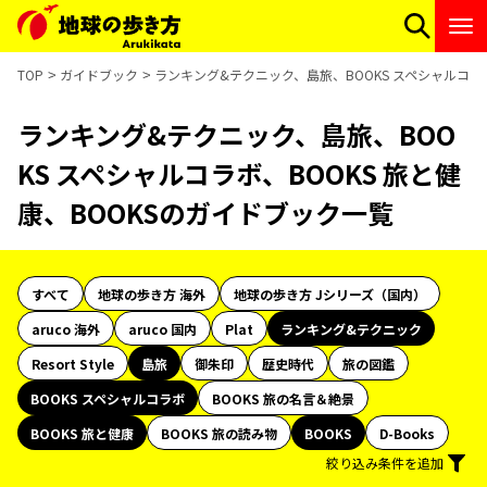
TOP
ガイドブック
ランキング&テクニック、島旅、BOOKS スペシャルコラボ
ランキング&テクニック、島旅、BOO
KS スペシャルコラボ、BOOKS 旅と健
康、BOOKSのガイドブック一覧
すべて
地球の歩き方 海外
地球の歩き方 Jシリーズ（国内）
aruco 海外
aruco 国内
Plat
ランキング&テクニック
Resort Style
島旅
御朱印
歴史時代
旅の図鑑
BOOKS スペシャルコラボ
BOOKS 旅の名言＆絶景
BOOKS 旅と健康
BOOKS 旅の読み物
BOOKS
D-Books
絞り込み条件を追加