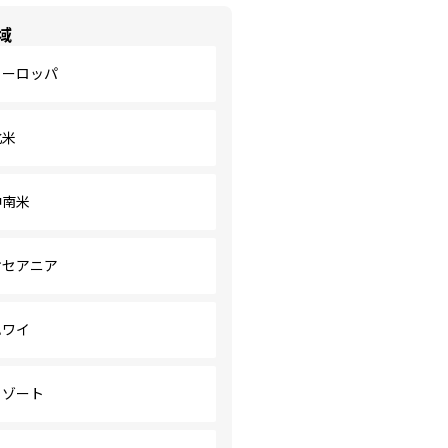
域
ヨーロッパ
北米
中南米
オセアニア
ハワイ
リゾート