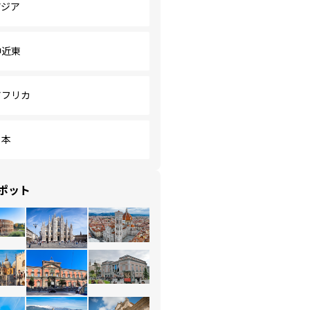
アジア
中近東
アフリカ
日本
ポット