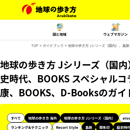
国と地域
ウェブマガジン
TOP
ガイドブック
地球の歩き方 Jシリーズ（国内）、島旅、
地球の歩き方 Jシリーズ（国
史時代、BOOKS スペシャルコ
康、BOOKS、D-Booksのガ
すべて
地球の歩き方 海外
地球の歩き方 Jシリーズ（国内）
aru
ランキング&テクニック
Resort Style
島旅
御朱印
歴史時