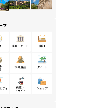
ーマ
食
建築・アート
宿泊
ト・
世界遺産
リゾート
戦
鉄道・
ビティ
ショップ
フライト