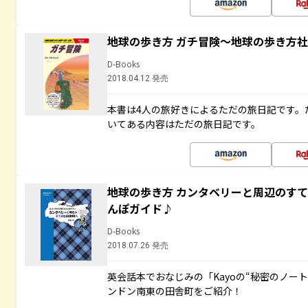
地球の歩き方 ガチ冒険～地球の歩き方
D-Books
2018.04.12 発売
本書は4人の旅好きによるただの旅日記です。
いてある内容はただの旅日記です。
地球の歩き方 カンタベリーと周辺のす
んぽガイド♪
D-Books
2018.07.26 発売
英会話本でおなじみの「Kayoの“秘密のノー
ンドン南東の田舎町をご紹介！