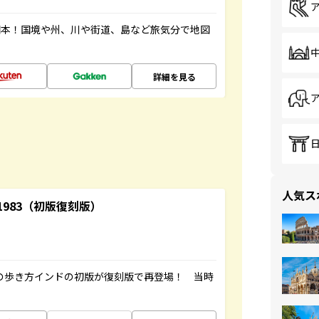
図本！国境や州、川や街道、島など旅気分で地図
詳細を見る
人気ス
-1983（初版復刻版）
球の歩き方インドの初版が復刻版で再登場！ 当時