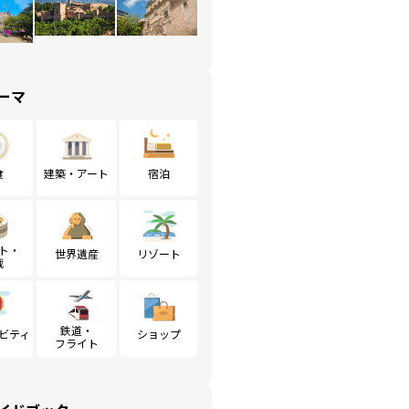
ーマ
食
建築・アート
宿泊
ト・
世界遺産
リゾート
戦
鉄道・
ビティ
ショップ
フライト