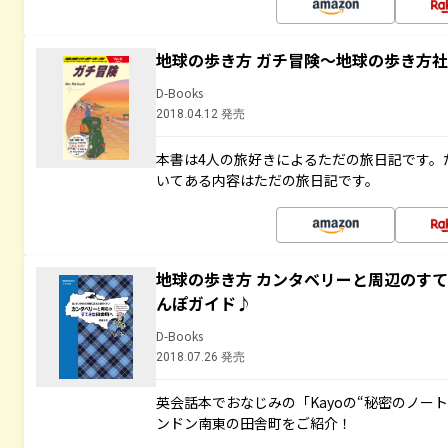
地球の歩き方 ガチ冒険～地球の歩き方
D-Books
2018.04.12 発売
本書は4人の旅好きによるただの旅日記です。
いてある内容はただの旅日記です。
地球の歩き方 カンタベリーと周辺のす
んぽガイド♪
D-Books
2018.07.26 発売
英会話本でおなじみの「Kayoの“秘密のノー
ンドン南東の田舎町をご紹介！