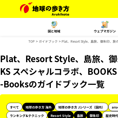
国と地域
ウェブマガジン
TOP
ガイドブック
Plat、Resort Style、島旅、御朱
Plat、Resort Style、島
KS スペシャルコラボ、BOOKS
-Booksのガイドブック一覧
すべて
地球の歩き方 海外
地球の歩き方 Jシリーズ（国内）
aru
ランキング&テクニック
Resort Style
島旅
御朱印
歴史時