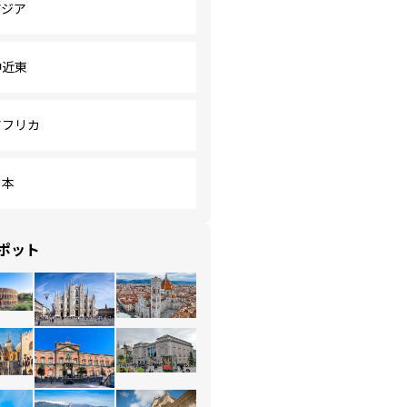
アジア
中近東
アフリカ
日本
ポット