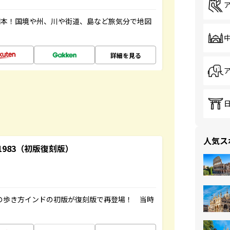
図本！国境や州、川や街道、島など旅気分で地図
詳細を見る
人気ス
-1983（初版復刻版）
球の歩き方インドの初版が復刻版で再登場！ 当時