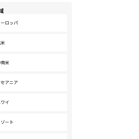
域
ヨーロッパ
北米
中南米
オセアニア
ハワイ
リゾート