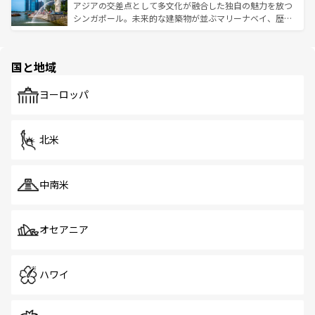
が待っている。親しみやすいタイの人々、仏教を中心とし
ており、効率よく見どころを回れるのも魅力。息をのむよ
アジアの交差点として多文化が融合した独自の魅力を放つ
た文化、そして多様な観光資源が、訪れる旅人を魅了し続
うな絶景から文化的な体験まで、香港を存分に楽しみ尽く
シンガポール。未来的な建築物が並ぶマリーナベイ、歴史
ける。 なお、新着のタイ情報は
コンテンツ一覧
を参照して
そう。 なお、新着の香港情報は
コンテンツ一覧
を参照して
と伝統を感じられるエスニックタウン、多数の緑豊かな公
ほしい。
ほしい。
園や自然保護区など、自然が調和した近代的な景観と文化
の多様性あふれるカラフルな町は、どこを歩いても新しい
国と地域
発見がある。さらに、治安のよさや充実した公共交通機関
も、旅行者にとっては魅力的なポイント。グルメも豊富
で、ホーカーズは地元の風情を楽しめる外せないスポット
ヨーロッパ
だ。訪れる人を飽きさせないシンガポールで、多様な魅力
を体感しよう。 なお、新着のシンガポール情報は
コンテン
ツ一覧
を参照してほしい。
北米
中南米
オセアニア
ハワイ