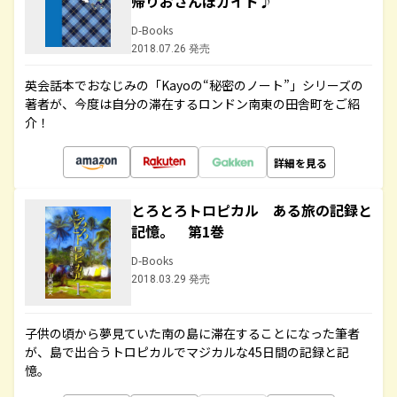
帰りおさんぽガイド♪
D-Books
2018.07.26 発売
英会話本でおなじみの「Kayoの“秘密のノート”」シリーズの
著者が、今度は自分の滞在するロンドン南東の田舎町をご紹
介！
詳細を見る
とろとろトロピカル ある旅の記録と
記憶。 第1巻
D-Books
2018.03.29 発売
子供の頃から夢見ていた南の島に滞在することになった筆者
が、島で出合うトロピカルでマジカルな45日間の記録と記
憶。