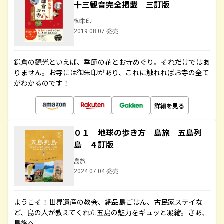
十三観音完全掲載 三訂版
御朱印
2019.08.07 発売
鎌倉の観光といえば、季節の花とお寺めぐり。それだけではあ
りません。お寺には御朱印があり、これに触れればお寺の全て
がわかるのです！
詳細を見る
０１ 地球の歩き方 島旅 五島列
島 ４訂版
島旅
2024.07.04 発売
ようこそ！世界遺産の教会、絶品島ごはん、古民家ステイな
ど、島の人が教えてくれた五島の魅力をギュッと凝縮。さあ、
島旅へ。