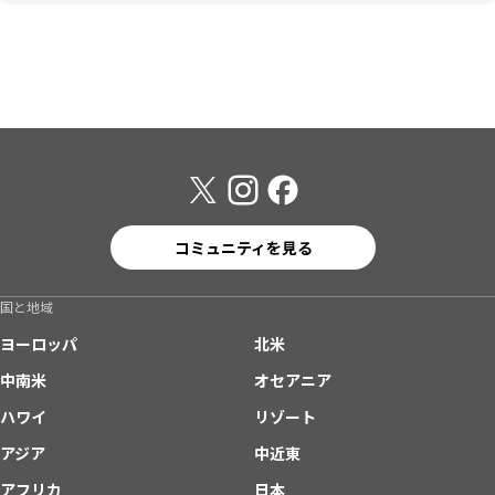
コミュニティを見る
国と地域
ヨーロッパ
北米
中南米
オセアニア
ハワイ
リゾート
アジア
中近東
アフリカ
日本