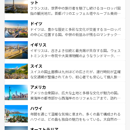
なお、新着のイタリア情報は
コンテンツ一覧
を参照してほ
れる闘牛、そして美味しいタパスが生活の一部となってい
ット
しい。
る。首都マドリードの洗練された雰囲気や、バルセロナの
フランスは、世界中の旅行者を魅了し続けるヨーロッパ屈
アートに溢れた街角から、地方では古代ローマ遺跡や中世
指の観光地だ。首都パリのエッフェル塔やルーブル美術館
の城塞都市、穏やかなビーチリゾートまで多彩な表情を見
といった象徴的なスポットから、田舎町の古風な美しさま
せる。地方によって風土や気候が異なるスペインはその個
ドイツ
で、幅広い魅力が詰まっている。華麗な宮殿、歴史的な大
性で訪れる人を魅了する。 なお、新着のスペイン情報は
コ
聖堂、美しいビーチ、そして豊かな自然が、訪れる者を心
ドイツは、豊かな歴史と多彩な文化が交差するヨーロッパ
ンテンツ一覧
を参照してほしい。
から魅了する。また、フランスは美食の国としても知ら
の中心に位置する国。中世の街並みが残るロマンチック街
れ、フランス料理はユネスコ無形文化遺産にも登録されて
道から、未来を先取りするようなモダンな都市まで多様な
イギリス
いる。シャンパンの発祥地であるランス、プロヴァンスの
顔を持つこの国は、どこを歩いても飽きることがない。ベ
香り高いラベンダー畑など、多彩な楽しみ方が可能だ。さ
ルリンの文化的活気、バイエルン州のアルプスの絶景、そ
イギリスは、古きよき伝統と最先端が共存する国。ウェス
らに、パリ以外の地域にも魅力が溢れており、どの街角に
してライン川沿いのワイン畑といった風景は必見。ビール
トミンスター寺院や大英博物館のようなランドマーク、歴
も豊かな歴史と文化が息づいている。パリ以外の個性あふ
とソーセージを味わいながら地元の人と過ごす楽しい時間
史ある大学都市、美しい丘陵地帯や牧歌的な風景など、エ
れる地方に足を運ぶとそれぞれで全く異なる文化を体験で
スイス
は、お酒好きな人にはぜひ体験してほしい。 なお、新着の
リアごとに異なる魅力がある。また、優雅なアフタヌーン
きるだろう。 なお、新着のフランス情報は
コンテンツ一覧
ドイツ情報は
コンテンツ一覧
を参照してほしい。
ティー、ビール好きにはたまらない英国パブ、サッカー観
スイスの国土面積は九州ほどの広さだが、運行時刻が正確
を参照してほしい。
戦など、本場だからこそできる体験も豊富。イギリスを旅
な交通網が整備されており、初心者でも安心して個人旅行
して楽しみつくそう。 なお、新着のイギリス情報は
コンテ
を楽しめる。日本同様に時刻表どおりの旅が可能だ。中世
アメリカ
ンツ一覧
を参照してほしい。
の建物がそのまま残る町や、スイスならではのユニークな
博物館もあり、アルプス観光だけでなく町歩きも満喫する
アメリカ合衆国は、広大な土地と多様な文化が魅力の国。
ことができる。国民の所得が高いため物価も高いが、旅行
東海岸の都市部から西海岸のカリフォルニアまで、訪れる
者向けの交通パス提供のサービスもあり、うまく活用すれ
場所ごとに異なる風景と体験が待っている。ニューヨーク
ハワイ
ば市内交通費無料で観光を楽しむこともできる。 なお、新
のような巨大都市は、観光、ショッピング、エンターテイ
着のスイス情報は
コンテンツ一覧
を参照してほしい。
ンメントが詰まった刺激的なスポットだ。一方、アメリカ
年間を通じて温暖な気候に恵まれ、多くの島で構成される
西部には大自然が広がり、グランドキャニオンやイエロー
ハワイは、どの島も独自の魅力をもっている。大自然の神
ストーン国立公園といった絶景が堪能できる。さらに、南
秘を感じたいなら、火山が生み出した壮大な景観を誇るハ
オーストラリア
部のニューオーリンズでは、音楽と美食が融合した独特の
ワイ島は見逃せない。また、定番の観光地といえばオアフ