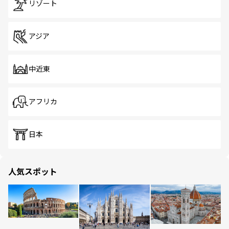
リゾート
アジア
中近東
アフリカ
日本
人気スポット