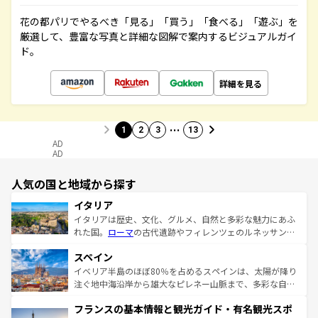
花の都パリでやるべき「見る」「買う」「食べる」「遊ぶ」を
厳選して、豊富な写真と詳細な図解で案内するビジュアルガイ
ド。
詳細を見る
…
1
2
3
13
AD
AD
人気の国と地域から探す
イタリア
イタリアは歴史、文化、グルメ、自然と多彩な魅力にあふ
れた国。
ローマ
の古代遺跡やフィレンツェのルネッサンス
美術、ヴェネツィアの運河など、歴史あるスポットはもち
スペイン
ろん、トスカーナの美しい田園風景やアマルフィ海岸の絶
景など、自然景観も見逃せない。観光の合間には、本場の
イベリア半島のほぼ80％を占めるスペインは、太陽が降り
ピザやパスタなど、絶品のイタリア料理を堪能することも
注ぐ地中海沿岸から雄大なピレネー山脈まで、多彩な自然
できる。朝目覚めてから夜眠るまで、すべての瞬間を楽し
と文化が詰まったヨーロッパ屈指の旅行先だ。多様な地域
フランスの基本情報と観光ガイド・有名観光スポ
ませてくれるイタリアで、忘れられない旅をしてみよう！
文化が根付くこの国では、情熱的なフラメンコ、熱気あふ