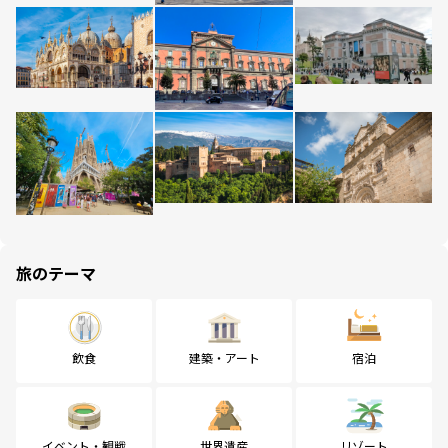
旅のテーマ
飲食
建築・アート
宿泊
イベント・観戦
世界遺産
リゾート