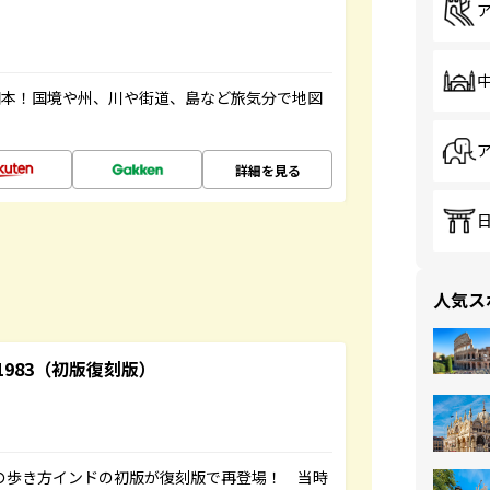
図本！国境や州、川や街道、島など旅気分で地図
詳細を見る
人気ス
-1983（初版復刻版）
球の歩き方インドの初版が復刻版で再登場！ 当時