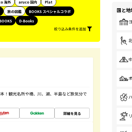
co 海外
aruco 国内
Plat
国と地
旅の図鑑
BOOKS スペシャルコラボ
BOOKS
D-Books
絞り込み条件を追加
図本！観光名所や橋、川、湖、半島など旅気分で
詳細を見る