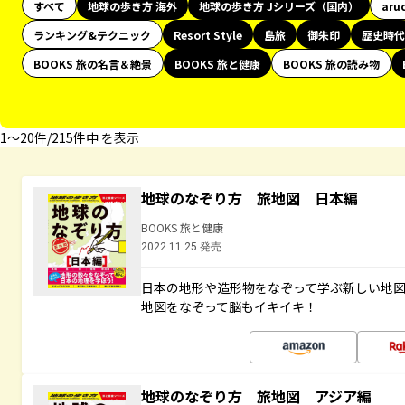
すべて
地球の歩き方 海外
地球の歩き方 Jシリーズ（国内）
aru
ランキング&テクニック
Resort Style
島旅
御朱印
歴史時代
BOOKS 旅の名言＆絶景
BOOKS 旅と健康
BOOKS 旅の読み物
1〜20件/215件中 を表示
地球のなぞり方 旅地図 日本編
BOOKS 旅と健康
2022.11.25 発売
日本の地形や造形物をなぞって学ぶ新しい地
地図をなぞって脳もイキイキ！
地球のなぞり方 旅地図 アジア編