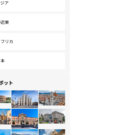
アジア
中近東
アフリカ
日本
ポット