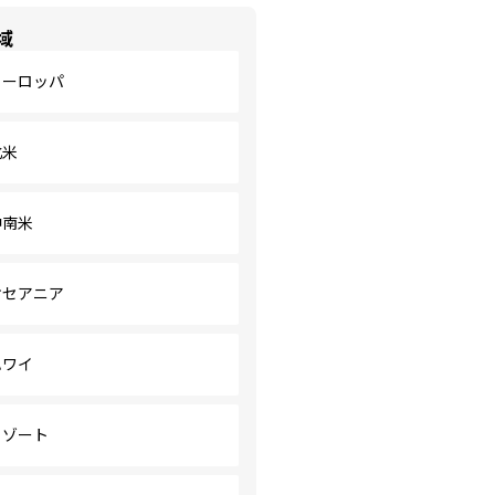
域
ヨーロッパ
北米
中南米
オセアニア
ハワイ
リゾート