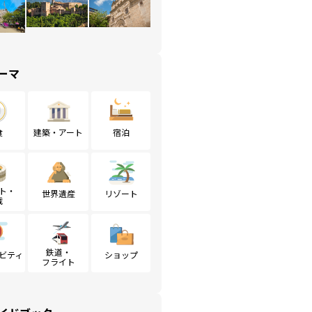
ーマ
食
建築・アート
宿泊
ト・
世界遺産
リゾート
戦
鉄道・
ビティ
ショップ
フライト