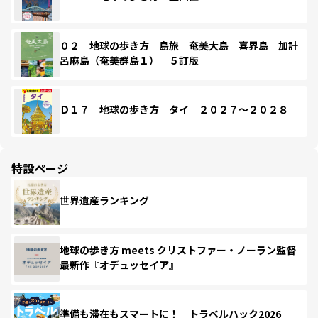
０２ 地球の歩き方 島旅 奄美大島 喜界島 加計
呂麻島（奄美群島１） ５訂版
Ｄ１７ 地球の歩き方 タイ ２０２７～２０２８
特設ページ
世界遺産ランキング
地球の歩き方 meets クリストファー・ノーラン監督
最新作『オデュッセイア』
準備も滞在もスマートに！ トラベルハック2026