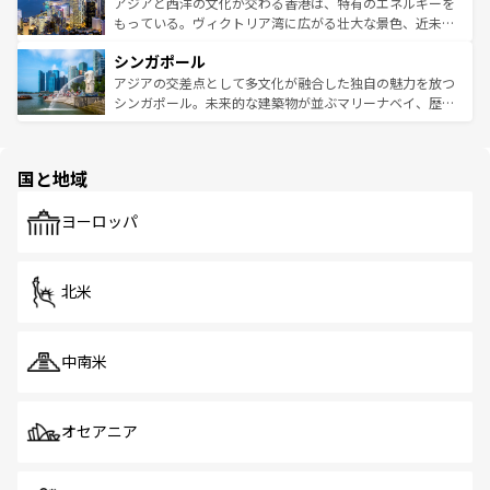
ひ現地で味わいたい。どの地域を訪れてもあたたかい人々
帯で自然と触れ合い、南部ではプーケットやクラビの美し
アジアと西洋の文化が交わる香港は、特有のエネルギーを
が旅行者を迎えてくれるので、きっと忘れられない旅にな
いビーチでリゾート気分を楽しむことができる。タイ料理
もっている。ヴィクトリア湾に広がる壮大な景色、近未来
るはずだ。 なお、新着のベトナム情報は
コンテンツ一覧
を
は世界的に有名で、屋台から高級レストランまで味覚を刺
的なアートスポット、そして歴史と現代が融合した町並
参照してほしい。
シンガポール
激する。気候は一年中温暖で、どの季節にも異なる楽しみ
み、どこを訪れても感動するはず。観光スポットが密集し
が待っている。親しみやすいタイの人々、仏教を中心とし
ており、効率よく見どころを回れるのも魅力。息をのむよ
アジアの交差点として多文化が融合した独自の魅力を放つ
た文化、そして多様な観光資源が、訪れる旅人を魅了し続
うな絶景から文化的な体験まで、香港を存分に楽しみ尽く
シンガポール。未来的な建築物が並ぶマリーナベイ、歴史
ける。 なお、新着のタイ情報は
コンテンツ一覧
を参照して
そう。 なお、新着の香港情報は
コンテンツ一覧
を参照して
と伝統を感じられるエスニックタウン、多数の緑豊かな公
ほしい。
ほしい。
園や自然保護区など、自然が調和した近代的な景観と文化
の多様性あふれるカラフルな町は、どこを歩いても新しい
国と地域
発見がある。さらに、治安のよさや充実した公共交通機関
も、旅行者にとっては魅力的なポイント。グルメも豊富
で、ホーカーズは地元の風情を楽しめる外せないスポット
ヨーロッパ
だ。訪れる人を飽きさせないシンガポールで、多様な魅力
を体感しよう。 なお、新着のシンガポール情報は
コンテン
ツ一覧
を参照してほしい。
北米
中南米
オセアニア