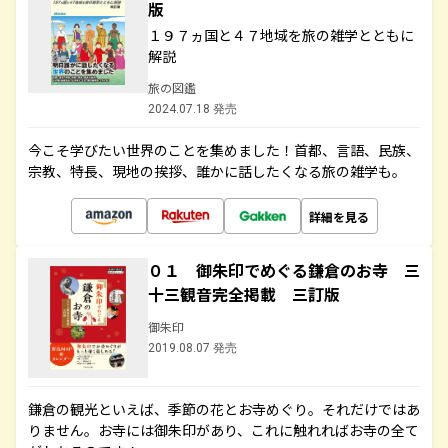
版
１９７ヵ国と４７地域を旅の雑学とともに
解説
旅の図鑑
2024.07.18 発売
今こそ学びたい世界のことを集めました！首都、言語、民族、
宗教、特長、現地の挨拶、誰かに話したくなる旅の雑学も。
詳細を見る
０１ 御朱印でめぐる鎌倉のお寺 三
十三観音完全掲載 三訂版
御朱印
2019.08.07 発売
鎌倉の観光といえば、季節の花とお寺めぐり。それだけではあ
りません。お寺には御朱印があり、これに触れればお寺の全て