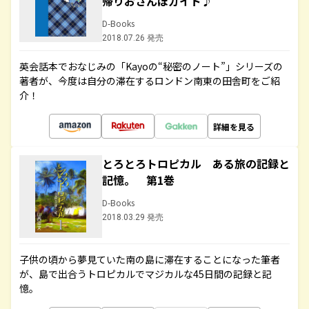
帰りおさんぽガイド♪
D-Books
2018.07.26 発売
英会話本でおなじみの「Kayoの“秘密のノート”」シリーズの
著者が、今度は自分の滞在するロンドン南東の田舎町をご紹
介！
詳細を見る
とろとろトロピカル ある旅の記録と
記憶。 第1巻
D-Books
2018.03.29 発売
子供の頃から夢見ていた南の島に滞在することになった筆者
が、島で出合うトロピカルでマジカルな45日間の記録と記
憶。