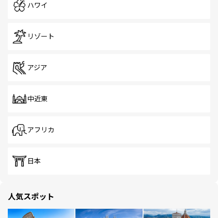
ハワイ
リゾート
アジア
中近東
アフリカ
日本
人気スポット