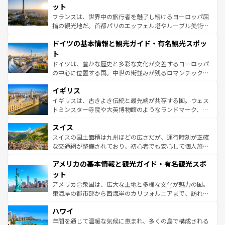
なお、新着のイタリア情報は
コンテンツ一覧
を参照してほ
れる闘牛、そして美味しいタパスが生活の一部となってい
ット
しい。
る。首都マドリードの洗練された雰囲気や、バルセロナの
フランスは、世界中の旅行者を魅了し続けるヨーロッパ屈
アートに溢れた街角から、地方では古代ローマ遺跡や中世
指の観光地だ。首都パリのエッフェル塔やルーブル美術館
の城塞都市、穏やかなビーチリゾートまで多彩な表情を見
といった象徴的なスポットから、田舎町の古風な美しさま
せる。地方によって風土や気候が異なるスペインはその個
ドイツの基本情報と観光ガイド・有名観光スポッ
で、幅広い魅力が詰まっている。華麗な宮殿、歴史的な大
性で訪れる人を魅了する。 なお、新着のスペイン情報は
コ
聖堂、美しいビーチ、そして豊かな自然が、訪れる者を心
ト
ンテンツ一覧
を参照してほしい。
から魅了する。また、フランスは美食の国としても知ら
ドイツは、豊かな歴史と多彩な文化が交差するヨーロッパ
れ、フランス料理はユネスコ無形文化遺産にも登録されて
の中心に位置する国。中世の街並みが残るロマンチック街
いる。シャンパンの発祥地であるランス、プロヴァンスの
道から、未来を先取りするようなモダンな都市まで多様な
香り高いラベンダー畑など、多彩な楽しみ方が可能だ。さ
イギリス
顔を持つこの国は、どこを歩いても飽きることがない。ベ
らに、パリ以外の地域にも魅力が溢れており、どの街角に
ルリンの文化的活気、バイエルン州のアルプスの絶景、そ
イギリスは、古きよき伝統と最先端が共存する国。ウェス
も豊かな歴史と文化が息づいている。パリ以外の個性あふ
してライン川沿いのワイン畑といった風景は必見。ビール
トミンスター寺院や大英博物館のようなランドマーク、歴
れる地方に足を運ぶとそれぞれで全く異なる文化を体験で
とソーセージを味わいながら地元の人と過ごす楽しい時間
史ある大学都市、美しい丘陵地帯や牧歌的な風景など、エ
きるだろう。 なお、新着のフランス情報は
コンテンツ一覧
スイス
は、お酒好きな人にはぜひ体験してほしい。 なお、新着の
リアごとに異なる魅力がある。また、優雅なアフタヌーン
を参照してほしい。
ドイツ情報は
コンテンツ一覧
を参照してほしい。
ティー、ビール好きにはたまらない英国パブ、サッカー観
スイスの国土面積は九州ほどの広さだが、運行時刻が正確
戦など、本場だからこそできる体験も豊富。イギリスを旅
な交通網が整備されており、初心者でも安心して個人旅行
して楽しみつくそう。 なお、新着のイギリス情報は
コンテ
を楽しめる。日本同様に時刻表どおりの旅が可能だ。中世
アメリカの基本情報と観光ガイド・有名観光スポ
ンツ一覧
を参照してほしい。
の建物がそのまま残る町や、スイスならではのユニークな
博物館もあり、アルプス観光だけでなく町歩きも満喫する
ット
ことができる。国民の所得が高いため物価も高いが、旅行
アメリカ合衆国は、広大な土地と多様な文化が魅力の国。
者向けの交通パス提供のサービスもあり、うまく活用すれ
東海岸の都市部から西海岸のカリフォルニアまで、訪れる
ば市内交通費無料で観光を楽しむこともできる。 なお、新
場所ごとに異なる風景と体験が待っている。ニューヨーク
着のスイス情報は
コンテンツ一覧
を参照してほしい。
ハワイ
のような巨大都市は、観光、ショッピング、エンターテイ
ンメントが詰まった刺激的なスポットだ。一方、アメリカ
年間を通じて温暖な気候に恵まれ、多くの島で構成される