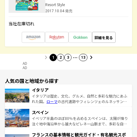
Resort Style
2017.10.04 発売
当社在庫切れ
詳細を見る
…
1
2
3
13
AD
AD
人気の国と地域から探す
イタリア
イタリアは歴史、文化、グルメ、自然と多彩な魅力にあふ
れた国。
ローマ
の古代遺跡やフィレンツェのルネッサンス
美術、ヴェネツィアの運河など、歴史あるスポットはもち
スペイン
ろん、トスカーナの美しい田園風景やアマルフィ海岸の絶
景など、自然景観も見逃せない。観光の合間には、本場の
イベリア半島のほぼ80％を占めるスペインは、太陽が降り
ピザやパスタなど、絶品のイタリア料理を堪能することも
注ぐ地中海沿岸から雄大なピレネー山脈まで、多彩な自然
できる。朝目覚めてから夜眠るまで、すべての瞬間を楽し
と文化が詰まったヨーロッパ屈指の旅行先だ。多様な地域
フランスの基本情報と観光ガイド・有名観光スポ
ませてくれるイタリアで、忘れられない旅をしてみよう！
文化が根付くこの国では、情熱的なフラメンコ、熱気あふ