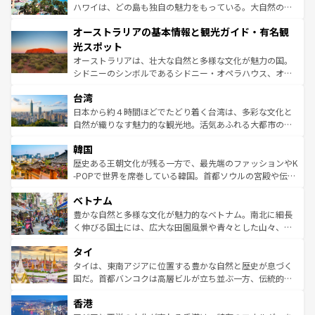
西部には大自然が広がり、グランドキャニオンやイエロー
ハワイは、どの島も独自の魅力をもっている。大自然の神
ストーン国立公園といった絶景が堪能できる。さらに、南
秘を感じたいなら、火山が生み出した壮大な景観を誇るハ
オーストラリアの基本情報と観光ガイド・有名観
部のニューオーリンズでは、音楽と美食が融合した独特の
ワイ島は見逃せない。また、定番の観光地といえばオアフ
文化が魅力。旅行者はアメリカの各地域で異なる魅力を楽
島だが、静かな自然を求めるならマウイ島やカウアイ島が
光スポット
しみながら、その多様性と豊かな歴史を感じることができ
おすすめ。エメラルドグリーンに輝く海をはじめ、豊かな
オーストラリアは、壮大な自然と多様な文化が魅力の国。
るだろう。車でのロードトリップや列車の旅も、アメリカ
文化や歴史が息づいている。「アロハスピリット」と呼ば
シドニーのシンボルであるシドニー・オペラハウス、オー
ならではの贅沢な旅のスタイルだ。 なお、新着のアメリカ
れるおもてなしの心で訪れる人々を迎えてくれるハワイの
ストラリア東海岸北部に広がる大サンゴ礁地帯グレートバ
情報は
コンテンツ一覧
を参照してほしい。
人々、おいしいローカルフードやハワイアンミュージッ
台湾
リアリーフや大陸中央部にそびえるウルル（エアーズロッ
ク、伝統的なフラダンスなど、すべてがハワイの魅力を彩
ク）、タスマニアの美しい原生林やケアンズの熱帯雨林な
日本から約４時間ほどでたどり着く台湾は、多彩な文化と
っている。訪れるたびに新しい発見と感動が待っているハ
ど、見どころがたくさん。また、カフェやワイン、オージ
自然が織りなす魅力的な観光地。活気あふれる大都市の台
ワイを、存分に味わってほしい。 なお、新着のハワイ情報
ービーフなどの食文化も豊かで、美味しいものであふれて
北やノスタルジックな町並みが人気な九份（ジォウフェ
は
コンテンツ一覧
を参照してほしい。
韓国
いる。アクティビティも充実しており、サーフィンやダイ
ン）、静ひつな山岳地帯である台湾東部など、都市の喧騒
ビング、ハイキングなど、アウトドア好きにはたまらな
と山間の静けさが共存しており、訪れる人に新しい発見と
歴史ある王朝文化が残る一方で、最先端のファッションやK
い。オーストラリアの多彩な魅力を存分に味わいつくそ
驚きをもたらしてくれる。また、奥深い台湾の食文化も魅
-POPで世界を席巻している韓国。首都ソウルの宮殿や伝統
う。 なお、新着のオーストラリア情報は
コンテンツ一覧
を
力で、夜市などの屋台グルメから高級料理、ヘルシーで美
家屋が並ぶエリアでは韓国の歴史と文化に浸ることがで
参照してほしい。
ベトナム
容にもいいと評判のスイーツなど、バラエティ豊かな料理
き、地方に足を延ばせば四季折々の自然美を楽しむことが
が味わえる。 なお、新着の台湾情報は
コンテンツ一覧
を参
できる。そして、キムチや焼肉、絶品のストリートフード
豊かな自然と多様な文化が魅力的なベトナム。南北に細長
照してほしい。
まで、さまざまな韓国料理が待っている。夜には、韓国な
く伸びる国土には、広大な田園風景や青々とした山々、世
らではのナイトライフも堪能できる。あたたかいホスピタ
界遺産に登録された壮大な自然景観が点在し、都市部では
タイ
リティに包まれながら、韓国の多彩な魅力を心ゆくまで味
急速な発展と共に伝統が息づく。ハノイの古い町並みやホ
わってみてほしい。 なお、新着の韓国情報は
コンテンツ一
ーチミン市のフランス統治時代の建物も、独特の雰囲気を
タイは、東南アジアに位置する豊かな自然と歴史が息づく
覧
を参照してほしい。
醸し出している。また、バラエティの豊かさとおいしさで
国だ。首都バンコクは高層ビルが立ち並ぶ一方、伝統的な
世界中の食通を魅了してやまないベトナム料理も魅力のひ
寺院や市場がいたるところに点在し、古きよき文化と現代
香港
とつ。フォーやバインミー、ベトナムコーヒーなどは、ぜ
の活気が交差している。北部ではチェンマイなどの山岳地