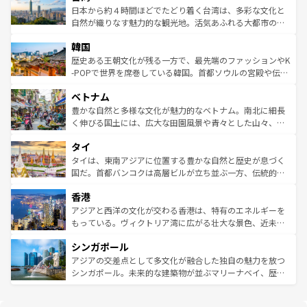
情報は
コンテンツ一覧
を参照してほしい。
人々、おいしいローカルフードやハワイアンミュージッ
ク）、タスマニアの美しい原生林やケアンズの熱帯雨林な
日本から約４時間ほどでたどり着く台湾は、多彩な文化と
ク、伝統的なフラダンスなど、すべてがハワイの魅力を彩
ど、見どころがたくさん。また、カフェやワイン、オージ
自然が織りなす魅力的な観光地。活気あふれる大都市の台
っている。訪れるたびに新しい発見と感動が待っているハ
ービーフなどの食文化も豊かで、美味しいものであふれて
北やノスタルジックな町並みが人気な九份（ジォウフェ
ワイを、存分に味わってほしい。 なお、新着のハワイ情報
韓国
いる。アクティビティも充実しており、サーフィンやダイ
ン）、静ひつな山岳地帯である台湾東部など、都市の喧騒
は
コンテンツ一覧
を参照してほしい。
ビング、ハイキングなど、アウトドア好きにはたまらな
と山間の静けさが共存しており、訪れる人に新しい発見と
歴史ある王朝文化が残る一方で、最先端のファッションやK
い。オーストラリアの多彩な魅力を存分に味わいつくそ
驚きをもたらしてくれる。また、奥深い台湾の食文化も魅
-POPで世界を席巻している韓国。首都ソウルの宮殿や伝統
う。 なお、新着のオーストラリア情報は
コンテンツ一覧
を
力で、夜市などの屋台グルメから高級料理、ヘルシーで美
家屋が並ぶエリアでは韓国の歴史と文化に浸ることがで
参照してほしい。
ベトナム
容にもいいと評判のスイーツなど、バラエティ豊かな料理
き、地方に足を延ばせば四季折々の自然美を楽しむことが
が味わえる。 なお、新着の台湾情報は
コンテンツ一覧
を参
できる。そして、キムチや焼肉、絶品のストリートフード
豊かな自然と多様な文化が魅力的なベトナム。南北に細長
照してほしい。
まで、さまざまな韓国料理が待っている。夜には、韓国な
く伸びる国土には、広大な田園風景や青々とした山々、世
らではのナイトライフも堪能できる。あたたかいホスピタ
界遺産に登録された壮大な自然景観が点在し、都市部では
タイ
リティに包まれながら、韓国の多彩な魅力を心ゆくまで味
急速な発展と共に伝統が息づく。ハノイの古い町並みやホ
わってみてほしい。 なお、新着の韓国情報は
コンテンツ一
ーチミン市のフランス統治時代の建物も、独特の雰囲気を
タイは、東南アジアに位置する豊かな自然と歴史が息づく
覧
を参照してほしい。
醸し出している。また、バラエティの豊かさとおいしさで
国だ。首都バンコクは高層ビルが立ち並ぶ一方、伝統的な
世界中の食通を魅了してやまないベトナム料理も魅力のひ
寺院や市場がいたるところに点在し、古きよき文化と現代
香港
とつ。フォーやバインミー、ベトナムコーヒーなどは、ぜ
の活気が交差している。北部ではチェンマイなどの山岳地
ひ現地で味わいたい。どの地域を訪れてもあたたかい人々
帯で自然と触れ合い、南部ではプーケットやクラビの美し
アジアと西洋の文化が交わる香港は、特有のエネルギーを
が旅行者を迎えてくれるので、きっと忘れられない旅にな
いビーチでリゾート気分を楽しむことができる。タイ料理
もっている。ヴィクトリア湾に広がる壮大な景色、近未来
るはずだ。 なお、新着のベトナム情報は
コンテンツ一覧
を
は世界的に有名で、屋台から高級レストランまで味覚を刺
的なアートスポット、そして歴史と現代が融合した町並
参照してほしい。
シンガポール
激する。気候は一年中温暖で、どの季節にも異なる楽しみ
み、どこを訪れても感動するはず。観光スポットが密集し
が待っている。親しみやすいタイの人々、仏教を中心とし
ており、効率よく見どころを回れるのも魅力。息をのむよ
アジアの交差点として多文化が融合した独自の魅力を放つ
た文化、そして多様な観光資源が、訪れる旅人を魅了し続
うな絶景から文化的な体験まで、香港を存分に楽しみ尽く
シンガポール。未来的な建築物が並ぶマリーナベイ、歴史
ける。 なお、新着のタイ情報は
コンテンツ一覧
を参照して
そう。 なお、新着の香港情報は
コンテンツ一覧
を参照して
と伝統を感じられるエスニックタウン、多数の緑豊かな公
ほしい。
ほしい。
園や自然保護区など、自然が調和した近代的な景観と文化