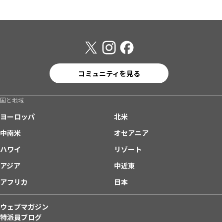
コミュニティを見る
国と地域
ヨーロッパ
北米
中南米
オセアニア
ハワイ
リゾート
アジア
中近東
アフリカ
日本
ウェブマガジン
特派員ブログ