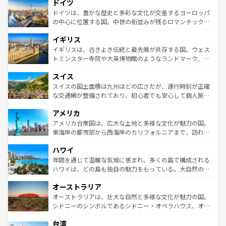
せる。地方によって風土や気候が異なるスペインはその個
ドイツ
で、幅広い魅力が詰まっている。華麗な宮殿、歴史的な大
性で訪れる人を魅了する。 なお、新着のスペイン情報は
コ
聖堂、美しいビーチ、そして豊かな自然が、訪れる者を心
ドイツは、豊かな歴史と多彩な文化が交差するヨーロッパ
ンテンツ一覧
を参照してほしい。
から魅了する。また、フランスは美食の国としても知ら
の中心に位置する国。中世の街並みが残るロマンチック街
れ、フランス料理はユネスコ無形文化遺産にも登録されて
道から、未来を先取りするようなモダンな都市まで多様な
イギリス
いる。シャンパンの発祥地であるランス、プロヴァンスの
顔を持つこの国は、どこを歩いても飽きることがない。ベ
香り高いラベンダー畑など、多彩な楽しみ方が可能だ。さ
ルリンの文化的活気、バイエルン州のアルプスの絶景、そ
イギリスは、古きよき伝統と最先端が共存する国。ウェス
らに、パリ以外の地域にも魅力が溢れており、どの街角に
してライン川沿いのワイン畑といった風景は必見。ビール
トミンスター寺院や大英博物館のようなランドマーク、歴
も豊かな歴史と文化が息づいている。パリ以外の個性あふ
とソーセージを味わいながら地元の人と過ごす楽しい時間
史ある大学都市、美しい丘陵地帯や牧歌的な風景など、エ
れる地方に足を運ぶとそれぞれで全く異なる文化を体験で
スイス
は、お酒好きな人にはぜひ体験してほしい。 なお、新着の
リアごとに異なる魅力がある。また、優雅なアフタヌーン
きるだろう。 なお、新着のフランス情報は
コンテンツ一覧
ドイツ情報は
コンテンツ一覧
を参照してほしい。
ティー、ビール好きにはたまらない英国パブ、サッカー観
スイスの国土面積は九州ほどの広さだが、運行時刻が正確
を参照してほしい。
戦など、本場だからこそできる体験も豊富。イギリスを旅
な交通網が整備されており、初心者でも安心して個人旅行
して楽しみつくそう。 なお、新着のイギリス情報は
コンテ
を楽しめる。日本同様に時刻表どおりの旅が可能だ。中世
アメリカ
ンツ一覧
を参照してほしい。
の建物がそのまま残る町や、スイスならではのユニークな
博物館もあり、アルプス観光だけでなく町歩きも満喫する
アメリカ合衆国は、広大な土地と多様な文化が魅力の国。
ことができる。国民の所得が高いため物価も高いが、旅行
東海岸の都市部から西海岸のカリフォルニアまで、訪れる
者向けの交通パス提供のサービスもあり、うまく活用すれ
場所ごとに異なる風景と体験が待っている。ニューヨーク
ハワイ
ば市内交通費無料で観光を楽しむこともできる。 なお、新
のような巨大都市は、観光、ショッピング、エンターテイ
着のスイス情報は
コンテンツ一覧
を参照してほしい。
ンメントが詰まった刺激的なスポットだ。一方、アメリカ
年間を通じて温暖な気候に恵まれ、多くの島で構成される
西部には大自然が広がり、グランドキャニオンやイエロー
ハワイは、どの島も独自の魅力をもっている。大自然の神
ストーン国立公園といった絶景が堪能できる。さらに、南
秘を感じたいなら、火山が生み出した壮大な景観を誇るハ
オーストラリア
部のニューオーリンズでは、音楽と美食が融合した独特の
ワイ島は見逃せない。また、定番の観光地といえばオアフ
文化が魅力。旅行者はアメリカの各地域で異なる魅力を楽
島だが、静かな自然を求めるならマウイ島やカウアイ島が
オーストラリアは、壮大な自然と多様な文化が魅力の国。
しみながら、その多様性と豊かな歴史を感じることができ
おすすめ。エメラルドグリーンに輝く海をはじめ、豊かな
シドニーのシンボルであるシドニー・オペラハウス、オー
るだろう。車でのロードトリップや列車の旅も、アメリカ
文化や歴史が息づいている。「アロハスピリット」と呼ば
ストラリア東海岸北部に広がる大サンゴ礁地帯グレートバ
ならではの贅沢な旅のスタイルだ。 なお、新着のアメリカ
台湾
れるおもてなしの心で訪れる人々を迎えてくれるハワイの
リアリーフや大陸中央部にそびえるウルル（エアーズロッ