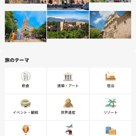
旅のテーマ
飲食
建築・アート
宿泊
イベント・観戦
世界遺産
リゾート