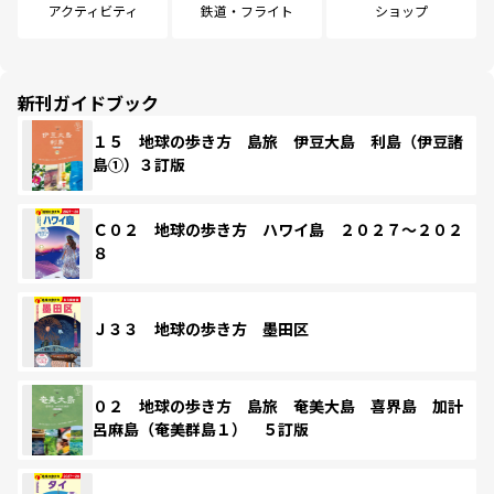
アクティビティ
鉄道・フライト
ショップ
新刊ガイドブック
１５ 地球の歩き方 島旅 伊豆大島 利島（伊豆諸
島①）３訂版
Ｃ０２ 地球の歩き方 ハワイ島 ２０２７～２０２
８
Ｊ３３ 地球の歩き方 墨田区
０２ 地球の歩き方 島旅 奄美大島 喜界島 加計
呂麻島（奄美群島１） ５訂版