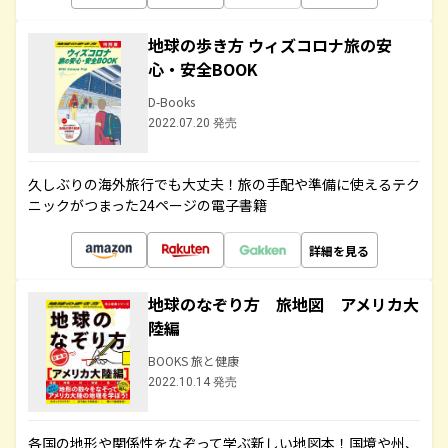
地球の歩き方 ウィズコロナ旅の安
心・安全BOOK
D-Books
2022.07.20 発売
久しぶりの海外旅行でも大丈夫！旅の手配や準備に使えるテク
ニックがつまった24ページの電子書籍
詳細を見る
地球のなぞり方 旅地図 アメリカ大
陸編
BOOKS 旅と健康
2022.10.14 発売
各国の地形や関係性をなぞって学ぶ新しい地図本！国境や州、