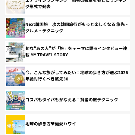
グ形式で発表
Next韓国旅 次の韓国旅行がもっと楽しくなる 旅先・
グルメ・テクニック
旬な“あの人”が「旅」をテーマに語るインタビュー連
載 MY TRAVEL STORY
今、こんな旅がしてみたい！地球の歩き方が選ぶ2026
年絶対行くべき旅先30
コスパもタイパもかなえる！賢者の旅テクニック
地球の歩き方♥偏愛ハワイ