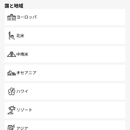
の多様性あふれるカラフルな町は、どこを歩いても新しい
国と地域
発見がある。さらに、治安のよさや充実した公共交通機関
も、旅行者にとっては魅力的なポイント。グルメも豊富
で、ホーカーズは地元の風情を楽しめる外せないスポット
ヨーロッパ
だ。訪れる人を飽きさせないシンガポールで、多様な魅力
を体感しよう。 なお、新着のシンガポール情報は
コンテン
ツ一覧
を参照してほしい。
北米
中南米
オセアニア
ハワイ
リゾート
アジア