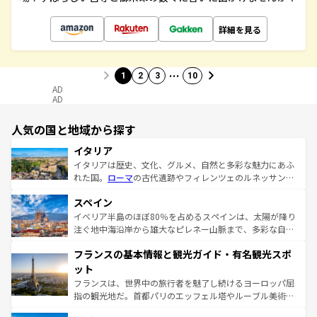
詳細を見る
…
1
2
3
10
AD
AD
人気の国と地域から探す
イタリア
イタリアは歴史、文化、グルメ、自然と多彩な魅力にあふ
れた国。
ローマ
の古代遺跡やフィレンツェのルネッサンス
美術、ヴェネツィアの運河など、歴史あるスポットはもち
スペイン
ろん、トスカーナの美しい田園風景やアマルフィ海岸の絶
景など、自然景観も見逃せない。観光の合間には、本場の
イベリア半島のほぼ80％を占めるスペインは、太陽が降り
ピザやパスタなど、絶品のイタリア料理を堪能することも
注ぐ地中海沿岸から雄大なピレネー山脈まで、多彩な自然
できる。朝目覚めてから夜眠るまで、すべての瞬間を楽し
と文化が詰まったヨーロッパ屈指の旅行先だ。多様な地域
フランスの基本情報と観光ガイド・有名観光スポ
ませてくれるイタリアで、忘れられない旅をしてみよう！
文化が根付くこの国では、情熱的なフラメンコ、熱気あふ
なお、新着のイタリア情報は
コンテンツ一覧
を参照してほ
れる闘牛、そして美味しいタパスが生活の一部となってい
ット
しい。
る。首都マドリードの洗練された雰囲気や、バルセロナの
フランスは、世界中の旅行者を魅了し続けるヨーロッパ屈
アートに溢れた街角から、地方では古代ローマ遺跡や中世
指の観光地だ。首都パリのエッフェル塔やルーブル美術館
の城塞都市、穏やかなビーチリゾートまで多彩な表情を見
といった象徴的なスポットから、田舎町の古風な美しさま