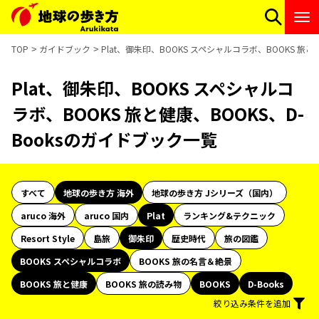
TOP
ガイドブック
Plat、御朱印、BOOKS スペシャルコラボ、BOOKS 旅と
Plat、御朱印、BOOKS スペシャルコ
ラボ、BOOKS 旅と健康、BOOKS、D-
Booksのガイドブック一覧
すべて
地球の歩き方 海外
地球の歩き方 Jシリーズ（国内）
aruco 海外
aruco 国内
Plat
ランキング&テクニック
Resort Style
島旅
御朱印
歴史時代
旅の図鑑
BOOKS スペシャルコラボ
BOOKS 旅の名言＆絶景
BOOKS 旅と健康
BOOKS 旅の読み物
BOOKS
D-Books
絞り込み条件を追加