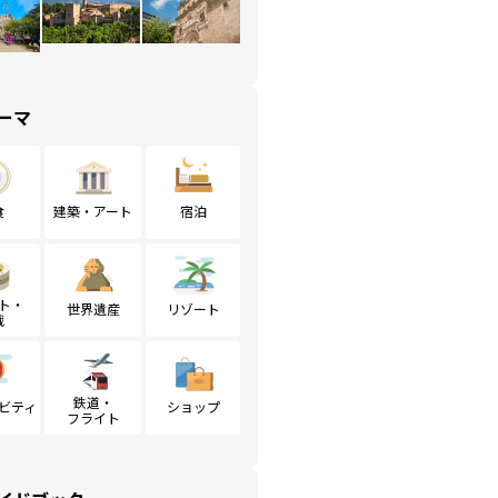
ーマ
食
建築・アート
宿泊
ト・
世界遺産
リゾート
戦
鉄道・
ビティ
ショップ
フライト