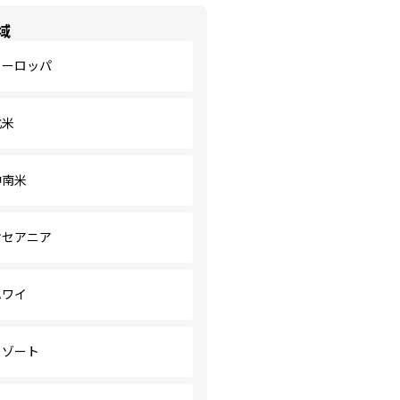
域
ヨーロッパ
北米
中南米
オセアニア
ハワイ
リゾート