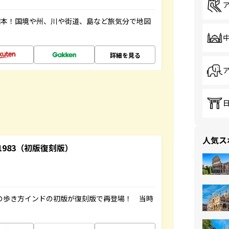
図本！国境や州、川や街道、島など旅気分で地図
詳細を見る
人気ス
-1983（初版復刻版）
球の歩き方インドの初版が復刻版で再登場！ 当時