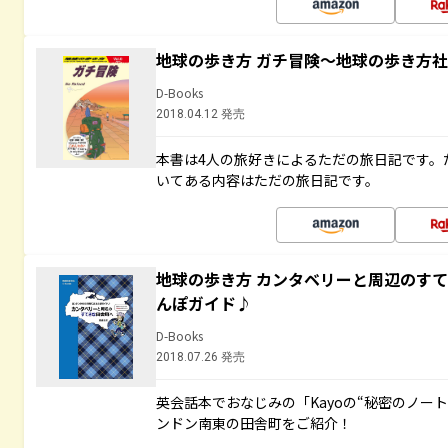
地球の歩き方 ガチ冒険～地球の歩き方
D-Books
2018.04.12 発売
本書は4人の旅好きによるただの旅日記です。
いてある内容はただの旅日記です。
地球の歩き方 カンタベリーと周辺のす
んぽガイド♪
D-Books
2018.07.26 発売
英会話本でおなじみの「Kayoの“秘密のノー
ンドン南東の田舎町をご紹介！