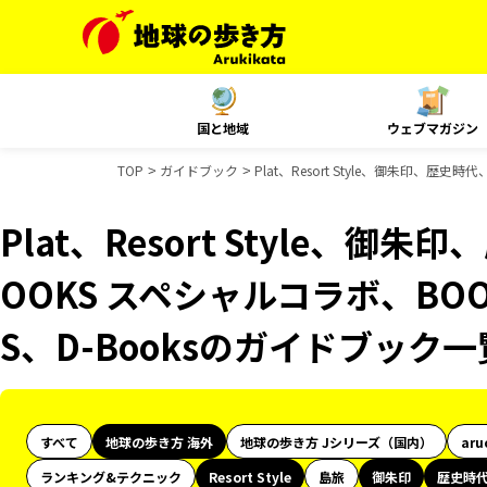
国と地域
ウェブマガジン
TOP
ガイドブック
Plat、Resort Style、御朱印、歴
Plat、Resort Style、
OOKS スペシャルコラボ、BOO
S、D-Booksのガイドブック一
すべて
地球の歩き方 海外
地球の歩き方 Jシリーズ（国内）
aru
ランキング&テクニック
Resort Style
島旅
御朱印
歴史時