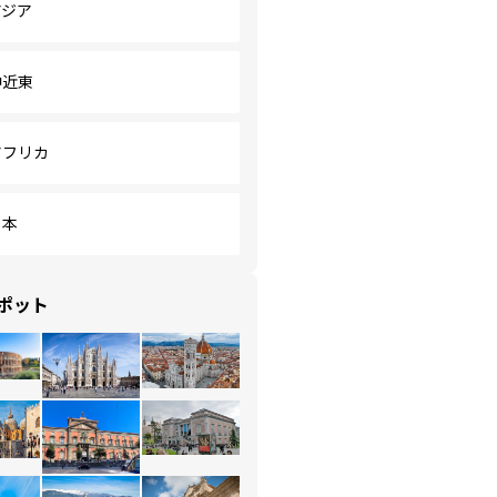
アジア
中近東
アフリカ
日本
ポット