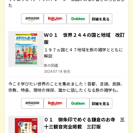
た
詳細を見る
Ｗ０１ 世界２４４の国と地域 改訂
版
１９７ヵ国と４７地域を旅の雑学とともに
解説
旅の図鑑
2024.07.18 発売
今こそ学びたい世界のことを集めました！首都、言語、民族、
宗教、特長、現地の挨拶、誰かに話したくなる旅の雑学も。
詳細を見る
０１ 御朱印でめぐる鎌倉のお寺 三
十三観音完全掲載 三訂版