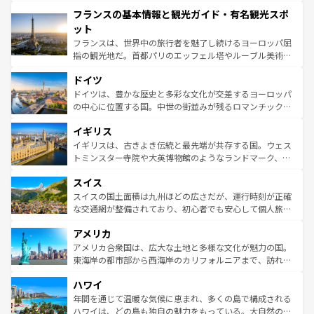
できる。朝目覚めてから夜眠るまで、すべての瞬間を楽し
と文化が詰まったヨーロッパ屈指の旅行先だ。多様な地域
フランスの基本情報と観光ガイド・有名観光スポ
ませてくれるイタリアで、忘れられない旅をしてみよう！
文化が根付くこの国では、情熱的なフラメンコ、熱気あふ
なお、新着のイタリア情報は
コンテンツ一覧
を参照してほ
れる闘牛、そして美味しいタパスが生活の一部となってい
ット
しい。
る。首都マドリードの洗練された雰囲気や、バルセロナの
フランスは、世界中の旅行者を魅了し続けるヨーロッパ屈
アートに溢れた街角から、地方では古代ローマ遺跡や中世
指の観光地だ。首都パリのエッフェル塔やルーブル美術館
の城塞都市、穏やかなビーチリゾートまで多彩な表情を見
といった象徴的なスポットから、田舎町の古風な美しさま
せる。地方によって風土や気候が異なるスペインはその個
ドイツ
で、幅広い魅力が詰まっている。華麗な宮殿、歴史的な大
性で訪れる人を魅了する。 なお、新着のスペイン情報は
コ
聖堂、美しいビーチ、そして豊かな自然が、訪れる者を心
ドイツは、豊かな歴史と多彩な文化が交差するヨーロッパ
ンテンツ一覧
を参照してほしい。
から魅了する。また、フランスは美食の国としても知ら
の中心に位置する国。中世の街並みが残るロマンチック街
れ、フランス料理はユネスコ無形文化遺産にも登録されて
道から、未来を先取りするようなモダンな都市まで多様な
イギリス
いる。シャンパンの発祥地であるランス、プロヴァンスの
顔を持つこの国は、どこを歩いても飽きることがない。ベ
香り高いラベンダー畑など、多彩な楽しみ方が可能だ。さ
ルリンの文化的活気、バイエルン州のアルプスの絶景、そ
イギリスは、古きよき伝統と最先端が共存する国。ウェス
らに、パリ以外の地域にも魅力が溢れており、どの街角に
してライン川沿いのワイン畑といった風景は必見。ビール
トミンスター寺院や大英博物館のようなランドマーク、歴
も豊かな歴史と文化が息づいている。パリ以外の個性あふ
とソーセージを味わいながら地元の人と過ごす楽しい時間
史ある大学都市、美しい丘陵地帯や牧歌的な風景など、エ
れる地方に足を運ぶとそれぞれで全く異なる文化を体験で
スイス
は、お酒好きな人にはぜひ体験してほしい。 なお、新着の
リアごとに異なる魅力がある。また、優雅なアフタヌーン
きるだろう。 なお、新着のフランス情報は
コンテンツ一覧
ドイツ情報は
コンテンツ一覧
を参照してほしい。
ティー、ビール好きにはたまらない英国パブ、サッカー観
スイスの国土面積は九州ほどの広さだが、運行時刻が正確
を参照してほしい。
戦など、本場だからこそできる体験も豊富。イギリスを旅
な交通網が整備されており、初心者でも安心して個人旅行
して楽しみつくそう。 なお、新着のイギリス情報は
コンテ
を楽しめる。日本同様に時刻表どおりの旅が可能だ。中世
アメリカ
ンツ一覧
を参照してほしい。
の建物がそのまま残る町や、スイスならではのユニークな
博物館もあり、アルプス観光だけでなく町歩きも満喫する
アメリカ合衆国は、広大な土地と多様な文化が魅力の国。
ことができる。国民の所得が高いため物価も高いが、旅行
東海岸の都市部から西海岸のカリフォルニアまで、訪れる
者向けの交通パス提供のサービスもあり、うまく活用すれ
場所ごとに異なる風景と体験が待っている。ニューヨーク
ハワイ
ば市内交通費無料で観光を楽しむこともできる。 なお、新
のような巨大都市は、観光、ショッピング、エンターテイ
着のスイス情報は
コンテンツ一覧
を参照してほしい。
ンメントが詰まった刺激的なスポットだ。一方、アメリカ
年間を通じて温暖な気候に恵まれ、多くの島で構成される
西部には大自然が広がり、グランドキャニオンやイエロー
ハワイは、どの島も独自の魅力をもっている。大自然の神