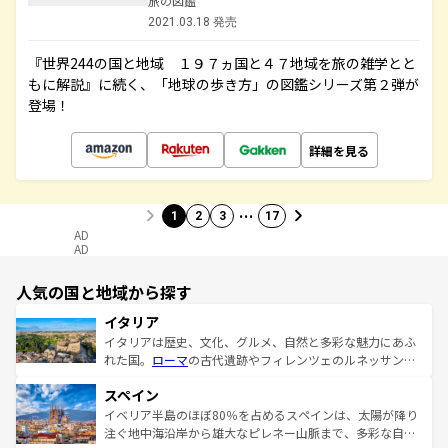
旅の図鑑
2021.03.18 発売
『世界244の国と地域 １９７ヵ国と４７地域を旅の雑学とと
もに解説』に続く、「地球の歩き方」の図鑑シリーズ第２弾が
登場！
詳細を見る
…
1
2
3
17
AD
AD
人気の国と地域から探す
イタリア
イタリアは歴史、文化、グルメ、自然と多彩な魅力にあふ
れた国。
ローマ
の古代遺跡やフィレンツェのルネッサンス
美術、ヴェネツィアの運河など、歴史あるスポットはもち
スペイン
ろん、トスカーナの美しい田園風景やアマルフィ海岸の絶
景など、自然景観も見逃せない。観光の合間には、本場の
イベリア半島のほぼ80％を占めるスペインは、太陽が降り
ピザやパスタなど、絶品のイタリア料理を堪能することも
注ぐ地中海沿岸から雄大なピレネー山脈まで、多彩な自然