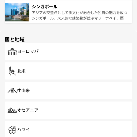
るはずだ。 なお、新着のベトナム情報は
コンテンツ一覧
を
は世界的に有名で、屋台から高級レストランまで味覚を刺
的なアートスポット、そして歴史と現代が融合した町並
参照してほしい。
シンガポール
激する。気候は一年中温暖で、どの季節にも異なる楽しみ
み、どこを訪れても感動するはず。観光スポットが密集し
が待っている。親しみやすいタイの人々、仏教を中心とし
ており、効率よく見どころを回れるのも魅力。息をのむよ
アジアの交差点として多文化が融合した独自の魅力を放つ
た文化、そして多様な観光資源が、訪れる旅人を魅了し続
うな絶景から文化的な体験まで、香港を存分に楽しみ尽く
シンガポール。未来的な建築物が並ぶマリーナベイ、歴史
ける。 なお、新着のタイ情報は
コンテンツ一覧
を参照して
そう。 なお、新着の香港情報は
コンテンツ一覧
を参照して
と伝統を感じられるエスニックタウン、多数の緑豊かな公
ほしい。
ほしい。
園や自然保護区など、自然が調和した近代的な景観と文化
の多様性あふれるカラフルな町は、どこを歩いても新しい
国と地域
発見がある。さらに、治安のよさや充実した公共交通機関
も、旅行者にとっては魅力的なポイント。グルメも豊富
で、ホーカーズは地元の風情を楽しめる外せないスポット
ヨーロッパ
だ。訪れる人を飽きさせないシンガポールで、多様な魅力
を体感しよう。 なお、新着のシンガポール情報は
コンテン
ツ一覧
を参照してほしい。
北米
中南米
オセアニア
ハワイ