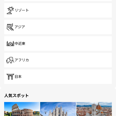
リゾート
アジア
中近東
アフリカ
日本
人気スポット