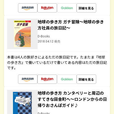
詳細を見る
地球の歩き方 ガチ冒険～地球の歩き
方社員の旅日記～
D-Books
2018.04.12 発売
本書は4人の旅好きによるただの旅日記です。たまたま『地球
の歩き方』で働いているだけで書いてある内容はただの旅日記
です。
詳細を見る
地球の歩き方 カンタベリーと周辺の
すてきな田舎町へ～ロンドンからの日
帰りおさんぽガイド♪
D-Books