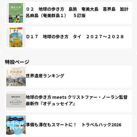
０２ 地球の歩き方 島旅 奄美大島 喜界島 加計
呂麻島（奄美群島１） ５訂版
Ｄ１７ 地球の歩き方 タイ ２０２７～２０２８
特設ページ
世界遺産ランキング
地球の歩き方 meets クリストファー・ノーラン監督
最新作『オデュッセイア』
準備も滞在もスマートに！ トラベルハック2026