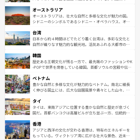
ストーン国立公園といった絶景が堪能できる。さらに、南
秘を感じたいなら、火山が生み出した壮大な景観を誇るハ
オーストラリア
部のニューオーリンズでは、音楽と美食が融合した独特の
ワイ島は見逃せない。また、定番の観光地といえばオアフ
文化が魅力。旅行者はアメリカの各地域で異なる魅力を楽
島だが、静かな自然を求めるならマウイ島やカウアイ島が
オーストラリアは、壮大な自然と多様な文化が魅力の国。
しみながら、その多様性と豊かな歴史を感じることができ
おすすめ。エメラルドグリーンに輝く海をはじめ、豊かな
シドニーのシンボルであるシドニー・オペラハウス、オー
るだろう。車でのロードトリップや列車の旅も、アメリカ
文化や歴史が息づいている。「アロハスピリット」と呼ば
ストラリア東海岸北部に広がる大サンゴ礁地帯グレートバ
ならではの贅沢な旅のスタイルだ。 なお、新着のアメリカ
台湾
れるおもてなしの心で訪れる人々を迎えてくれるハワイの
リアリーフや大陸中央部にそびえるウルル（エアーズロッ
情報は
コンテンツ一覧
を参照してほしい。
人々、おいしいローカルフードやハワイアンミュージッ
ク）、タスマニアの美しい原生林やケアンズの熱帯雨林な
日本から約４時間ほどでたどり着く台湾は、多彩な文化と
ク、伝統的なフラダンスなど、すべてがハワイの魅力を彩
ど、見どころがたくさん。また、カフェやワイン、オージ
自然が織りなす魅力的な観光地。活気あふれる大都市の台
っている。訪れるたびに新しい発見と感動が待っているハ
ービーフなどの食文化も豊かで、美味しいものであふれて
北やノスタルジックな町並みが人気な九份（ジォウフェ
ワイを、存分に味わってほしい。 なお、新着のハワイ情報
韓国
いる。アクティビティも充実しており、サーフィンやダイ
ン）、静ひつな山岳地帯である台湾東部など、都市の喧騒
は
コンテンツ一覧
を参照してほしい。
ビング、ハイキングなど、アウトドア好きにはたまらな
と山間の静けさが共存しており、訪れる人に新しい発見と
歴史ある王朝文化が残る一方で、最先端のファッションやK
い。オーストラリアの多彩な魅力を存分に味わいつくそ
驚きをもたらしてくれる。また、奥深い台湾の食文化も魅
-POPで世界を席巻している韓国。首都ソウルの宮殿や伝統
う。 なお、新着のオーストラリア情報は
コンテンツ一覧
を
力で、夜市などの屋台グルメから高級料理、ヘルシーで美
家屋が並ぶエリアでは韓国の歴史と文化に浸ることがで
参照してほしい。
ベトナム
容にもいいと評判のスイーツなど、バラエティ豊かな料理
き、地方に足を延ばせば四季折々の自然美を楽しむことが
が味わえる。 なお、新着の台湾情報は
コンテンツ一覧
を参
できる。そして、キムチや焼肉、絶品のストリートフード
豊かな自然と多様な文化が魅力的なベトナム。南北に細長
照してほしい。
まで、さまざまな韓国料理が待っている。夜には、韓国な
く伸びる国土には、広大な田園風景や青々とした山々、世
らではのナイトライフも堪能できる。あたたかいホスピタ
界遺産に登録された壮大な自然景観が点在し、都市部では
タイ
リティに包まれながら、韓国の多彩な魅力を心ゆくまで味
急速な発展と共に伝統が息づく。ハノイの古い町並みやホ
わってみてほしい。 なお、新着の韓国情報は
コンテンツ一
ーチミン市のフランス統治時代の建物も、独特の雰囲気を
タイは、東南アジアに位置する豊かな自然と歴史が息づく
覧
を参照してほしい。
醸し出している。また、バラエティの豊かさとおいしさで
国だ。首都バンコクは高層ビルが立ち並ぶ一方、伝統的な
世界中の食通を魅了してやまないベトナム料理も魅力のひ
寺院や市場がいたるところに点在し、古きよき文化と現代
香港
とつ。フォーやバインミー、ベトナムコーヒーなどは、ぜ
の活気が交差している。北部ではチェンマイなどの山岳地
ひ現地で味わいたい。どの地域を訪れてもあたたかい人々
帯で自然と触れ合い、南部ではプーケットやクラビの美し
アジアと西洋の文化が交わる香港は、特有のエネルギーを
が旅行者を迎えてくれるので、きっと忘れられない旅にな
いビーチでリゾート気分を楽しむことができる。タイ料理
もっている。ヴィクトリア湾に広がる壮大な景色、近未来