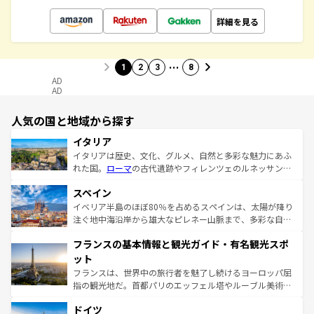
詳細を見る
…
1
2
3
8
AD
AD
人気の国と地域から探す
イタリア
イタリアは歴史、文化、グルメ、自然と多彩な魅力にあふ
れた国。
ローマ
の古代遺跡やフィレンツェのルネッサンス
美術、ヴェネツィアの運河など、歴史あるスポットはもち
スペイン
ろん、トスカーナの美しい田園風景やアマルフィ海岸の絶
景など、自然景観も見逃せない。観光の合間には、本場の
イベリア半島のほぼ80％を占めるスペインは、太陽が降り
ピザやパスタなど、絶品のイタリア料理を堪能することも
注ぐ地中海沿岸から雄大なピレネー山脈まで、多彩な自然
できる。朝目覚めてから夜眠るまで、すべての瞬間を楽し
と文化が詰まったヨーロッパ屈指の旅行先だ。多様な地域
フランスの基本情報と観光ガイド・有名観光スポ
ませてくれるイタリアで、忘れられない旅をしてみよう！
文化が根付くこの国では、情熱的なフラメンコ、熱気あふ
なお、新着のイタリア情報は
コンテンツ一覧
を参照してほ
れる闘牛、そして美味しいタパスが生活の一部となってい
ット
しい。
る。首都マドリードの洗練された雰囲気や、バルセロナの
フランスは、世界中の旅行者を魅了し続けるヨーロッパ屈
アートに溢れた街角から、地方では古代ローマ遺跡や中世
指の観光地だ。首都パリのエッフェル塔やルーブル美術館
の城塞都市、穏やかなビーチリゾートまで多彩な表情を見
といった象徴的なスポットから、田舎町の古風な美しさま
せる。地方によって風土や気候が異なるスペインはその個
ドイツ
で、幅広い魅力が詰まっている。華麗な宮殿、歴史的な大