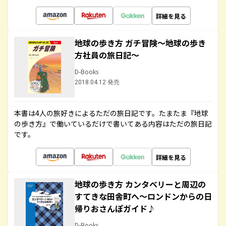
詳細を見る
地球の歩き方 ガチ冒険～地球の歩き
方社員の旅日記～
D-Books
2018.04.12 発売
本書は4人の旅好きによるただの旅日記です。たまたま『地球
の歩き方』で働いているだけで書いてある内容はただの旅日記
です。
詳細を見る
地球の歩き方 カンタベリーと周辺の
すてきな田舎町へ～ロンドンからの日
帰りおさんぽガイド♪
D-Books