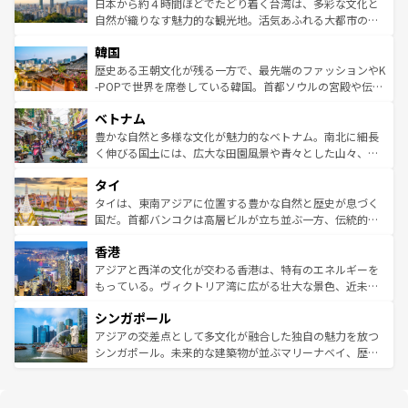
情報は
コンテンツ一覧
を参照してほしい。
人々、おいしいローカルフードやハワイアンミュージッ
ク）、タスマニアの美しい原生林やケアンズの熱帯雨林な
日本から約４時間ほどでたどり着く台湾は、多彩な文化と
ク、伝統的なフラダンスなど、すべてがハワイの魅力を彩
ど、見どころがたくさん。また、カフェやワイン、オージ
自然が織りなす魅力的な観光地。活気あふれる大都市の台
っている。訪れるたびに新しい発見と感動が待っているハ
ービーフなどの食文化も豊かで、美味しいものであふれて
北やノスタルジックな町並みが人気な九份（ジォウフェ
ワイを、存分に味わってほしい。 なお、新着のハワイ情報
韓国
いる。アクティビティも充実しており、サーフィンやダイ
ン）、静ひつな山岳地帯である台湾東部など、都市の喧騒
は
コンテンツ一覧
を参照してほしい。
ビング、ハイキングなど、アウトドア好きにはたまらな
と山間の静けさが共存しており、訪れる人に新しい発見と
歴史ある王朝文化が残る一方で、最先端のファッションやK
い。オーストラリアの多彩な魅力を存分に味わいつくそ
驚きをもたらしてくれる。また、奥深い台湾の食文化も魅
-POPで世界を席巻している韓国。首都ソウルの宮殿や伝統
う。 なお、新着のオーストラリア情報は
コンテンツ一覧
を
力で、夜市などの屋台グルメから高級料理、ヘルシーで美
家屋が並ぶエリアでは韓国の歴史と文化に浸ることがで
参照してほしい。
ベトナム
容にもいいと評判のスイーツなど、バラエティ豊かな料理
き、地方に足を延ばせば四季折々の自然美を楽しむことが
が味わえる。 なお、新着の台湾情報は
コンテンツ一覧
を参
できる。そして、キムチや焼肉、絶品のストリートフード
豊かな自然と多様な文化が魅力的なベトナム。南北に細長
照してほしい。
まで、さまざまな韓国料理が待っている。夜には、韓国な
く伸びる国土には、広大な田園風景や青々とした山々、世
らではのナイトライフも堪能できる。あたたかいホスピタ
界遺産に登録された壮大な自然景観が点在し、都市部では
タイ
リティに包まれながら、韓国の多彩な魅力を心ゆくまで味
急速な発展と共に伝統が息づく。ハノイの古い町並みやホ
わってみてほしい。 なお、新着の韓国情報は
コンテンツ一
ーチミン市のフランス統治時代の建物も、独特の雰囲気を
タイは、東南アジアに位置する豊かな自然と歴史が息づく
覧
を参照してほしい。
醸し出している。また、バラエティの豊かさとおいしさで
国だ。首都バンコクは高層ビルが立ち並ぶ一方、伝統的な
世界中の食通を魅了してやまないベトナム料理も魅力のひ
寺院や市場がいたるところに点在し、古きよき文化と現代
香港
とつ。フォーやバインミー、ベトナムコーヒーなどは、ぜ
の活気が交差している。北部ではチェンマイなどの山岳地
ひ現地で味わいたい。どの地域を訪れてもあたたかい人々
帯で自然と触れ合い、南部ではプーケットやクラビの美し
アジアと西洋の文化が交わる香港は、特有のエネルギーを
が旅行者を迎えてくれるので、きっと忘れられない旅にな
いビーチでリゾート気分を楽しむことができる。タイ料理
もっている。ヴィクトリア湾に広がる壮大な景色、近未来
るはずだ。 なお、新着のベトナム情報は
コンテンツ一覧
を
は世界的に有名で、屋台から高級レストランまで味覚を刺
的なアートスポット、そして歴史と現代が融合した町並
参照してほしい。
シンガポール
激する。気候は一年中温暖で、どの季節にも異なる楽しみ
み、どこを訪れても感動するはず。観光スポットが密集し
が待っている。親しみやすいタイの人々、仏教を中心とし
ており、効率よく見どころを回れるのも魅力。息をのむよ
アジアの交差点として多文化が融合した独自の魅力を放つ
た文化、そして多様な観光資源が、訪れる旅人を魅了し続
うな絶景から文化的な体験まで、香港を存分に楽しみ尽く
シンガポール。未来的な建築物が並ぶマリーナベイ、歴史
ける。 なお、新着のタイ情報は
コンテンツ一覧
を参照して
そう。 なお、新着の香港情報は
コンテンツ一覧
を参照して
と伝統を感じられるエスニックタウン、多数の緑豊かな公
ほしい。
ほしい。
園や自然保護区など、自然が調和した近代的な景観と文化
の多様性あふれるカラフルな町は、どこを歩いても新しい