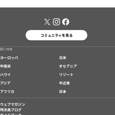
コミュニティを見る
国と地域
ヨーロッパ
北米
中南米
オセアニア
ハワイ
リゾート
アジア
中近東
アフリカ
日本
ウェブマガジン
特派員ブログ
ガイドブック