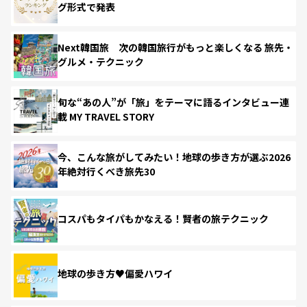
グ形式で発表
Next韓国旅 次の韓国旅行がもっと楽しくなる 旅先・
グルメ・テクニック
旬な“あの人”が「旅」をテーマに語るインタビュー連
載 MY TRAVEL STORY
今、こんな旅がしてみたい！地球の歩き方が選ぶ2026
年絶対行くべき旅先30
コスパもタイパもかなえる！賢者の旅テクニック
地球の歩き方♥偏愛ハワイ