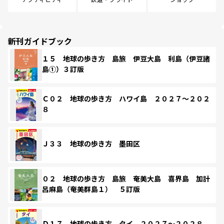
新刊ガイドブック
１５ 地球の歩き方 島旅 伊豆大島 利島（伊豆諸
島①）３訂版
Ｃ０２ 地球の歩き方 ハワイ島 ２０２７～２０２
８
Ｊ３３ 地球の歩き方 墨田区
０２ 地球の歩き方 島旅 奄美大島 喜界島 加計
呂麻島（奄美群島１） ５訂版
Ｄ１７ 地球の歩き方 タイ ２０２７～２０２８