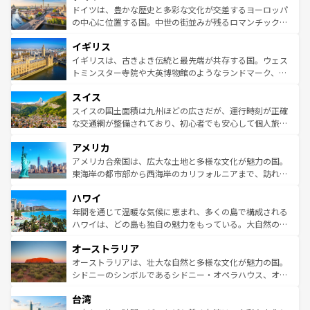
性で訪れる人を魅了する。 なお、新着のスペイン情報は
コ
聖堂、美しいビーチ、そして豊かな自然が、訪れる者を心
ドイツは、豊かな歴史と多彩な文化が交差するヨーロッパ
ンテンツ一覧
を参照してほしい。
から魅了する。また、フランスは美食の国としても知ら
の中心に位置する国。中世の街並みが残るロマンチック街
れ、フランス料理はユネスコ無形文化遺産にも登録されて
道から、未来を先取りするようなモダンな都市まで多様な
イギリス
いる。シャンパンの発祥地であるランス、プロヴァンスの
顔を持つこの国は、どこを歩いても飽きることがない。ベ
香り高いラベンダー畑など、多彩な楽しみ方が可能だ。さ
ルリンの文化的活気、バイエルン州のアルプスの絶景、そ
イギリスは、古きよき伝統と最先端が共存する国。ウェス
らに、パリ以外の地域にも魅力が溢れており、どの街角に
してライン川沿いのワイン畑といった風景は必見。ビール
トミンスター寺院や大英博物館のようなランドマーク、歴
も豊かな歴史と文化が息づいている。パリ以外の個性あふ
とソーセージを味わいながら地元の人と過ごす楽しい時間
史ある大学都市、美しい丘陵地帯や牧歌的な風景など、エ
れる地方に足を運ぶとそれぞれで全く異なる文化を体験で
スイス
は、お酒好きな人にはぜひ体験してほしい。 なお、新着の
リアごとに異なる魅力がある。また、優雅なアフタヌーン
きるだろう。 なお、新着のフランス情報は
コンテンツ一覧
ドイツ情報は
コンテンツ一覧
を参照してほしい。
ティー、ビール好きにはたまらない英国パブ、サッカー観
スイスの国土面積は九州ほどの広さだが、運行時刻が正確
を参照してほしい。
戦など、本場だからこそできる体験も豊富。イギリスを旅
な交通網が整備されており、初心者でも安心して個人旅行
して楽しみつくそう。 なお、新着のイギリス情報は
コンテ
を楽しめる。日本同様に時刻表どおりの旅が可能だ。中世
アメリカ
ンツ一覧
を参照してほしい。
の建物がそのまま残る町や、スイスならではのユニークな
博物館もあり、アルプス観光だけでなく町歩きも満喫する
アメリカ合衆国は、広大な土地と多様な文化が魅力の国。
ことができる。国民の所得が高いため物価も高いが、旅行
東海岸の都市部から西海岸のカリフォルニアまで、訪れる
者向けの交通パス提供のサービスもあり、うまく活用すれ
場所ごとに異なる風景と体験が待っている。ニューヨーク
ハワイ
ば市内交通費無料で観光を楽しむこともできる。 なお、新
のような巨大都市は、観光、ショッピング、エンターテイ
着のスイス情報は
コンテンツ一覧
を参照してほしい。
ンメントが詰まった刺激的なスポットだ。一方、アメリカ
年間を通じて温暖な気候に恵まれ、多くの島で構成される
西部には大自然が広がり、グランドキャニオンやイエロー
ハワイは、どの島も独自の魅力をもっている。大自然の神
ストーン国立公園といった絶景が堪能できる。さらに、南
秘を感じたいなら、火山が生み出した壮大な景観を誇るハ
オーストラリア
部のニューオーリンズでは、音楽と美食が融合した独特の
ワイ島は見逃せない。また、定番の観光地といえばオアフ
文化が魅力。旅行者はアメリカの各地域で異なる魅力を楽
島だが、静かな自然を求めるならマウイ島やカウアイ島が
オーストラリアは、壮大な自然と多様な文化が魅力の国。
しみながら、その多様性と豊かな歴史を感じることができ
おすすめ。エメラルドグリーンに輝く海をはじめ、豊かな
シドニーのシンボルであるシドニー・オペラハウス、オー
るだろう。車でのロードトリップや列車の旅も、アメリカ
文化や歴史が息づいている。「アロハスピリット」と呼ば
ストラリア東海岸北部に広がる大サンゴ礁地帯グレートバ
ならではの贅沢な旅のスタイルだ。 なお、新着のアメリカ
台湾
れるおもてなしの心で訪れる人々を迎えてくれるハワイの
リアリーフや大陸中央部にそびえるウルル（エアーズロッ