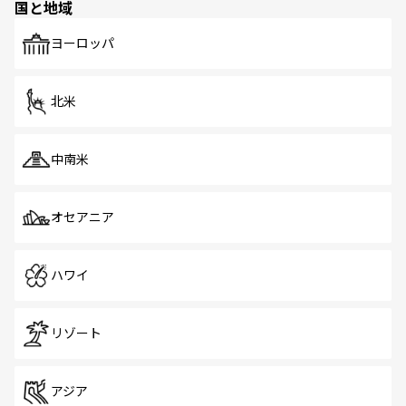
国と地域
発見がある。さらに、治安のよさや充実した公共交通機関
も、旅行者にとっては魅力的なポイント。グルメも豊富
で、ホーカーズは地元の風情を楽しめる外せないスポット
ヨーロッパ
だ。訪れる人を飽きさせないシンガポールで、多様な魅力
を体感しよう。 なお、新着のシンガポール情報は
コンテン
ツ一覧
を参照してほしい。
北米
中南米
オセアニア
ハワイ
リゾート
アジア