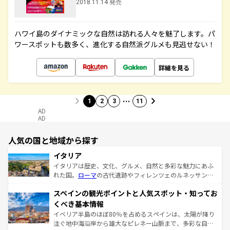
2018.11.14 発売
ハワイ島のダイナミックな自然は訪れる人々を魅了します。パ
ワースポットも数多く、進化する自然派グルメも見逃せない！
詳細を見る
…
1
2
3
11
AD
AD
人気の国と地域から探す
イタリア
イタリアは歴史、文化、グルメ、自然と多彩な魅力にあふ
れた国。
ローマ
の古代遺跡やフィレンツェのルネッサンス
美術、ヴェネツィアの運河など、歴史あるスポットはもち
スペインの観光ポイントと人気スポット・知ってお
ろん、トスカーナの美しい田園風景やアマルフィ海岸の絶
景など、自然景観も見逃せない。観光の合間には、本場の
くべき基本情報
ピザやパスタなど、絶品のイタリア料理を堪能することも
イベリア半島のほぼ80％を占めるスペインは、太陽が降り
できる。朝目覚めてから夜眠るまで、すべての瞬間を楽し
注ぐ地中海沿岸から雄大なピレネー山脈まで、多彩な自然