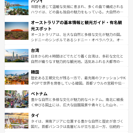
ハワイ
のような巨大都市は、観光、ショッピング、エンターテイ
ンメントが詰まった刺激的なスポットだ。一方、アメリカ
年間を通じて温暖な気候に恵まれ、多くの島で構成される
西部には大自然が広がり、グランドキャニオンやイエロー
ハワイは、どの島も独自の魅力をもっている。大自然の神
ストーン国立公園といった絶景が堪能できる。さらに、南
秘を感じたいなら、火山が生み出した壮大な景観を誇るハ
オーストラリアの基本情報と観光ガイド・有名観
部のニューオーリンズでは、音楽と美食が融合した独特の
ワイ島は見逃せない。また、定番の観光地といえばオアフ
文化が魅力。旅行者はアメリカの各地域で異なる魅力を楽
島だが、静かな自然を求めるならマウイ島やカウアイ島が
光スポット
しみながら、その多様性と豊かな歴史を感じることができ
おすすめ。エメラルドグリーンに輝く海をはじめ、豊かな
オーストラリアは、壮大な自然と多様な文化が魅力の国。
るだろう。車でのロードトリップや列車の旅も、アメリカ
文化や歴史が息づいている。「アロハスピリット」と呼ば
シドニーのシンボルであるシドニー・オペラハウス、オー
ならではの贅沢な旅のスタイルだ。 なお、新着のアメリカ
れるおもてなしの心で訪れる人々を迎えてくれるハワイの
ストラリア東海岸北部に広がる大サンゴ礁地帯グレートバ
情報は
コンテンツ一覧
を参照してほしい。
人々、おいしいローカルフードやハワイアンミュージッ
台湾
リアリーフや大陸中央部にそびえるウルル（エアーズロッ
ク、伝統的なフラダンスなど、すべてがハワイの魅力を彩
ク）、タスマニアの美しい原生林やケアンズの熱帯雨林な
日本から約４時間ほどでたどり着く台湾は、多彩な文化と
っている。訪れるたびに新しい発見と感動が待っているハ
ど、見どころがたくさん。また、カフェやワイン、オージ
自然が織りなす魅力的な観光地。活気あふれる大都市の台
ワイを、存分に味わってほしい。 なお、新着のハワイ情報
ービーフなどの食文化も豊かで、美味しいものであふれて
北やノスタルジックな町並みが人気な九份（ジォウフェ
は
コンテンツ一覧
を参照してほしい。
韓国
いる。アクティビティも充実しており、サーフィンやダイ
ン）、静ひつな山岳地帯である台湾東部など、都市の喧騒
ビング、ハイキングなど、アウトドア好きにはたまらな
と山間の静けさが共存しており、訪れる人に新しい発見と
歴史ある王朝文化が残る一方で、最先端のファッションやK
い。オーストラリアの多彩な魅力を存分に味わいつくそ
驚きをもたらしてくれる。また、奥深い台湾の食文化も魅
-POPで世界を席巻している韓国。首都ソウルの宮殿や伝統
う。 なお、新着のオーストラリア情報は
コンテンツ一覧
を
力で、夜市などの屋台グルメから高級料理、ヘルシーで美
家屋が並ぶエリアでは韓国の歴史と文化に浸ることがで
参照してほしい。
ベトナム
容にもいいと評判のスイーツなど、バラエティ豊かな料理
き、地方に足を延ばせば四季折々の自然美を楽しむことが
が味わえる。 なお、新着の台湾情報は
コンテンツ一覧
を参
できる。そして、キムチや焼肉、絶品のストリートフード
豊かな自然と多様な文化が魅力的なベトナム。南北に細長
照してほしい。
まで、さまざまな韓国料理が待っている。夜には、韓国な
く伸びる国土には、広大な田園風景や青々とした山々、世
らではのナイトライフも堪能できる。あたたかいホスピタ
界遺産に登録された壮大な自然景観が点在し、都市部では
タイ
リティに包まれながら、韓国の多彩な魅力を心ゆくまで味
急速な発展と共に伝統が息づく。ハノイの古い町並みやホ
わってみてほしい。 なお、新着の韓国情報は
コンテンツ一
ーチミン市のフランス統治時代の建物も、独特の雰囲気を
タイは、東南アジアに位置する豊かな自然と歴史が息づく
覧
を参照してほしい。
醸し出している。また、バラエティの豊かさとおいしさで
国だ。首都バンコクは高層ビルが立ち並ぶ一方、伝統的な
世界中の食通を魅了してやまないベトナム料理も魅力のひ
寺院や市場がいたるところに点在し、古きよき文化と現代