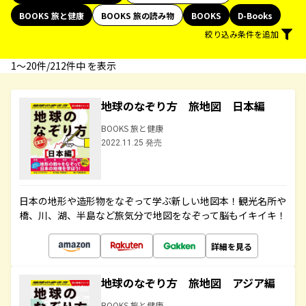
BOOKS 旅と健康
BOOKS 旅の読み物
BOOKS
D-Books
絞り込み条件を追加
1〜20件/212件中 を表示
地球のなぞり方 旅地図 日本編
BOOKS 旅と健康
2022.11.25 発売
日本の地形や造形物をなぞって学ぶ新しい地図本！観光名所や
橋、川、湖、半島など旅気分で地図をなぞって脳もイキイキ！
詳細を見る
地球のなぞり方 旅地図 アジア編
BOOKS 旅と健康