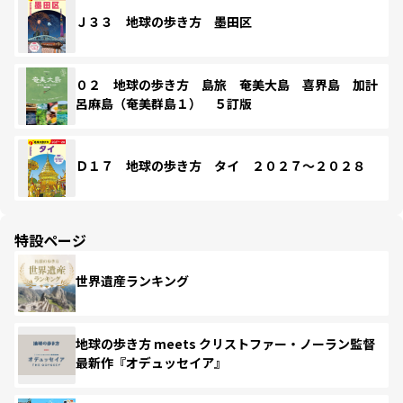
Ｊ３３ 地球の歩き方 墨田区
０２ 地球の歩き方 島旅 奄美大島 喜界島 加計
呂麻島（奄美群島１） ５訂版
Ｄ１７ 地球の歩き方 タイ ２０２７～２０２８
特設ページ
世界遺産ランキング
地球の歩き方 meets クリストファー・ノーラン監督
最新作『オデュッセイア』