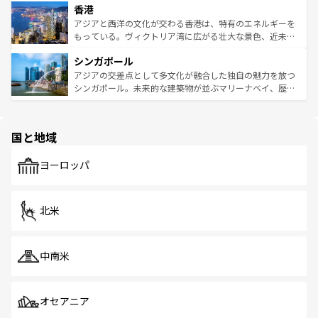
香港
とつ。フォーやバインミー、ベトナムコーヒーなどは、ぜ
の活気が交差している。北部ではチェンマイなどの山岳地
ひ現地で味わいたい。どの地域を訪れてもあたたかい人々
帯で自然と触れ合い、南部ではプーケットやクラビの美し
アジアと西洋の文化が交わる香港は、特有のエネルギーを
が旅行者を迎えてくれるので、きっと忘れられない旅にな
いビーチでリゾート気分を楽しむことができる。タイ料理
もっている。ヴィクトリア湾に広がる壮大な景色、近未来
るはずだ。 なお、新着のベトナム情報は
コンテンツ一覧
を
は世界的に有名で、屋台から高級レストランまで味覚を刺
的なアートスポット、そして歴史と現代が融合した町並
参照してほしい。
シンガポール
激する。気候は一年中温暖で、どの季節にも異なる楽しみ
み、どこを訪れても感動するはず。観光スポットが密集し
が待っている。親しみやすいタイの人々、仏教を中心とし
ており、効率よく見どころを回れるのも魅力。息をのむよ
アジアの交差点として多文化が融合した独自の魅力を放つ
た文化、そして多様な観光資源が、訪れる旅人を魅了し続
うな絶景から文化的な体験まで、香港を存分に楽しみ尽く
シンガポール。未来的な建築物が並ぶマリーナベイ、歴史
ける。 なお、新着のタイ情報は
コンテンツ一覧
を参照して
そう。 なお、新着の香港情報は
コンテンツ一覧
を参照して
と伝統を感じられるエスニックタウン、多数の緑豊かな公
ほしい。
ほしい。
園や自然保護区など、自然が調和した近代的な景観と文化
の多様性あふれるカラフルな町は、どこを歩いても新しい
国と地域
発見がある。さらに、治安のよさや充実した公共交通機関
も、旅行者にとっては魅力的なポイント。グルメも豊富
で、ホーカーズは地元の風情を楽しめる外せないスポット
ヨーロッパ
だ。訪れる人を飽きさせないシンガポールで、多様な魅力
を体感しよう。 なお、新着のシンガポール情報は
コンテン
ツ一覧
を参照してほしい。
北米
中南米
オセアニア