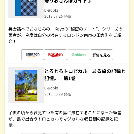
帰りおさんぽガイド♪
D-Books
2018.07.26 発売
英会話本でおなじみの「Kayoの“秘密のノート”」シリーズの
著者が、今度は自分の滞在するロンドン南東の田舎町をご紹
介！
詳細を見る
とろとろトロピカル ある旅の記録と
記憶。 第1巻
D-Books
2018.03.29 発売
子供の頃から夢見ていた南の島に滞在することになった筆者
が、島で出合うトロピカルでマジカルな45日間の記録と記
憶。