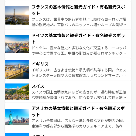
ませてくれるイタリアで、忘れられない旅をしてみよう！
と文化が詰まったヨーロッパ屈指の旅行先だ。多様な地域
なお、新着のイタリア情報は
コンテンツ一覧
を参照してほ
フランスの基本情報と観光ガイド・有名観光スポ
文化が根付くこの国では、情熱的なフラメンコ、熱気あふ
しい。
れる闘牛、そして美味しいタパスが生活の一部となってい
ット
る。首都マドリードの洗練された雰囲気や、バルセロナの
フランスは、世界中の旅行者を魅了し続けるヨーロッパ屈
アートに溢れた街角から、地方では古代ローマ遺跡や中世
指の観光地だ。首都パリのエッフェル塔やルーブル美術館
の城塞都市、穏やかなビーチリゾートまで多彩な表情を見
といった象徴的なスポットから、田舎町の古風な美しさま
せる。地方によって風土や気候が異なるスペインはその個
ドイツの基本情報と観光ガイド・有名観光スポッ
で、幅広い魅力が詰まっている。華麗な宮殿、歴史的な大
性で訪れる人を魅了する。 なお、新着のスペイン情報は
コ
聖堂、美しいビーチ、そして豊かな自然が、訪れる者を心
ト
ンテンツ一覧
を参照してほしい。
から魅了する。また、フランスは美食の国としても知ら
ドイツは、豊かな歴史と多彩な文化が交差するヨーロッパ
れ、フランス料理はユネスコ無形文化遺産にも登録されて
の中心に位置する国。中世の街並みが残るロマンチック街
いる。シャンパンの発祥地であるランス、プロヴァンスの
道から、未来を先取りするようなモダンな都市まで多様な
香り高いラベンダー畑など、多彩な楽しみ方が可能だ。さ
イギリス
顔を持つこの国は、どこを歩いても飽きることがない。ベ
らに、パリ以外の地域にも魅力が溢れており、どの街角に
ルリンの文化的活気、バイエルン州のアルプスの絶景、そ
イギリスは、古きよき伝統と最先端が共存する国。ウェス
も豊かな歴史と文化が息づいている。パリ以外の個性あふ
してライン川沿いのワイン畑といった風景は必見。ビール
トミンスター寺院や大英博物館のようなランドマーク、歴
れる地方に足を運ぶとそれぞれで全く異なる文化を体験で
とソーセージを味わいながら地元の人と過ごす楽しい時間
史ある大学都市、美しい丘陵地帯や牧歌的な風景など、エ
きるだろう。 なお、新着のフランス情報は
コンテンツ一覧
スイス
は、お酒好きな人にはぜひ体験してほしい。 なお、新着の
リアごとに異なる魅力がある。また、優雅なアフタヌーン
を参照してほしい。
ドイツ情報は
コンテンツ一覧
を参照してほしい。
ティー、ビール好きにはたまらない英国パブ、サッカー観
スイスの国土面積は九州ほどの広さだが、運行時刻が正確
戦など、本場だからこそできる体験も豊富。イギリスを旅
な交通網が整備されており、初心者でも安心して個人旅行
して楽しみつくそう。 なお、新着のイギリス情報は
コンテ
を楽しめる。日本同様に時刻表どおりの旅が可能だ。中世
アメリカの基本情報と観光ガイド・有名観光スポ
ンツ一覧
を参照してほしい。
の建物がそのまま残る町や、スイスならではのユニークな
博物館もあり、アルプス観光だけでなく町歩きも満喫する
ット
ことができる。国民の所得が高いため物価も高いが、旅行
アメリカ合衆国は、広大な土地と多様な文化が魅力の国。
者向けの交通パス提供のサービスもあり、うまく活用すれ
東海岸の都市部から西海岸のカリフォルニアまで、訪れる
ば市内交通費無料で観光を楽しむこともできる。 なお、新
場所ごとに異なる風景と体験が待っている。ニューヨーク
着のスイス情報は
コンテンツ一覧
を参照してほしい。