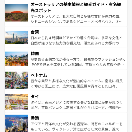
オーストラリアの基本情報と観光ガイド・有名観
部のニューオーリンズでは、音楽と美食が融合した独特の
ワイ島は見逃せない。また、定番の観光地といえばオアフ
文化が魅力。旅行者はアメリカの各地域で異なる魅力を楽
島だが、静かな自然を求めるならマウイ島やカウアイ島が
光スポット
しみながら、その多様性と豊かな歴史を感じることができ
おすすめ。エメラルドグリーンに輝く海をはじめ、豊かな
オーストラリアは、壮大な自然と多様な文化が魅力の国。
るだろう。車でのロードトリップや列車の旅も、アメリカ
文化や歴史が息づいている。「アロハスピリット」と呼ば
シドニーのシンボルであるシドニー・オペラハウス、オー
ならではの贅沢な旅のスタイルだ。 なお、新着のアメリカ
れるおもてなしの心で訪れる人々を迎えてくれるハワイの
ストラリア東海岸北部に広がる大サンゴ礁地帯グレートバ
情報は
コンテンツ一覧
を参照してほしい。
人々、おいしいローカルフードやハワイアンミュージッ
台湾
リアリーフや大陸中央部にそびえるウルル（エアーズロッ
ク、伝統的なフラダンスなど、すべてがハワイの魅力を彩
ク）、タスマニアの美しい原生林やケアンズの熱帯雨林な
日本から約４時間ほどでたどり着く台湾は、多彩な文化と
っている。訪れるたびに新しい発見と感動が待っているハ
ど、見どころがたくさん。また、カフェやワイン、オージ
自然が織りなす魅力的な観光地。活気あふれる大都市の台
ワイを、存分に味わってほしい。 なお、新着のハワイ情報
ービーフなどの食文化も豊かで、美味しいものであふれて
北やノスタルジックな町並みが人気な九份（ジォウフェ
は
コンテンツ一覧
を参照してほしい。
韓国
いる。アクティビティも充実しており、サーフィンやダイ
ン）、静ひつな山岳地帯である台湾東部など、都市の喧騒
ビング、ハイキングなど、アウトドア好きにはたまらな
と山間の静けさが共存しており、訪れる人に新しい発見と
歴史ある王朝文化が残る一方で、最先端のファッションやK
い。オーストラリアの多彩な魅力を存分に味わいつくそ
驚きをもたらしてくれる。また、奥深い台湾の食文化も魅
-POPで世界を席巻している韓国。首都ソウルの宮殿や伝統
う。 なお、新着のオーストラリア情報は
コンテンツ一覧
を
力で、夜市などの屋台グルメから高級料理、ヘルシーで美
家屋が並ぶエリアでは韓国の歴史と文化に浸ることがで
参照してほしい。
ベトナム
容にもいいと評判のスイーツなど、バラエティ豊かな料理
き、地方に足を延ばせば四季折々の自然美を楽しむことが
が味わえる。 なお、新着の台湾情報は
コンテンツ一覧
を参
できる。そして、キムチや焼肉、絶品のストリートフード
豊かな自然と多様な文化が魅力的なベトナム。南北に細長
照してほしい。
まで、さまざまな韓国料理が待っている。夜には、韓国な
く伸びる国土には、広大な田園風景や青々とした山々、世
らではのナイトライフも堪能できる。あたたかいホスピタ
界遺産に登録された壮大な自然景観が点在し、都市部では
タイ
リティに包まれながら、韓国の多彩な魅力を心ゆくまで味
急速な発展と共に伝統が息づく。ハノイの古い町並みやホ
わってみてほしい。 なお、新着の韓国情報は
コンテンツ一
ーチミン市のフランス統治時代の建物も、独特の雰囲気を
タイは、東南アジアに位置する豊かな自然と歴史が息づく
覧
を参照してほしい。
醸し出している。また、バラエティの豊かさとおいしさで
国だ。首都バンコクは高層ビルが立ち並ぶ一方、伝統的な
世界中の食通を魅了してやまないベトナム料理も魅力のひ
寺院や市場がいたるところに点在し、古きよき文化と現代
香港
とつ。フォーやバインミー、ベトナムコーヒーなどは、ぜ
の活気が交差している。北部ではチェンマイなどの山岳地
ひ現地で味わいたい。どの地域を訪れてもあたたかい人々
帯で自然と触れ合い、南部ではプーケットやクラビの美し
アジアと西洋の文化が交わる香港は、特有のエネルギーを
が旅行者を迎えてくれるので、きっと忘れられない旅にな
いビーチでリゾート気分を楽しむことができる。タイ料理
もっている。ヴィクトリア湾に広がる壮大な景色、近未来