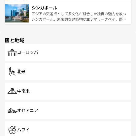
るはずだ。 なお、新着のベトナム情報は
コンテンツ一覧
を
は世界的に有名で、屋台から高級レストランまで味覚を刺
的なアートスポット、そして歴史と現代が融合した町並
参照してほしい。
シンガポール
激する。気候は一年中温暖で、どの季節にも異なる楽しみ
み、どこを訪れても感動するはず。観光スポットが密集し
が待っている。親しみやすいタイの人々、仏教を中心とし
ており、効率よく見どころを回れるのも魅力。息をのむよ
アジアの交差点として多文化が融合した独自の魅力を放つ
た文化、そして多様な観光資源が、訪れる旅人を魅了し続
うな絶景から文化的な体験まで、香港を存分に楽しみ尽く
シンガポール。未来的な建築物が並ぶマリーナベイ、歴史
ける。 なお、新着のタイ情報は
コンテンツ一覧
を参照して
そう。 なお、新着の香港情報は
コンテンツ一覧
を参照して
と伝統を感じられるエスニックタウン、多数の緑豊かな公
ほしい。
ほしい。
園や自然保護区など、自然が調和した近代的な景観と文化
の多様性あふれるカラフルな町は、どこを歩いても新しい
国と地域
発見がある。さらに、治安のよさや充実した公共交通機関
も、旅行者にとっては魅力的なポイント。グルメも豊富
で、ホーカーズは地元の風情を楽しめる外せないスポット
ヨーロッパ
だ。訪れる人を飽きさせないシンガポールで、多様な魅力
を体感しよう。 なお、新着のシンガポール情報は
コンテン
ツ一覧
を参照してほしい。
北米
中南米
オセアニア
ハワイ