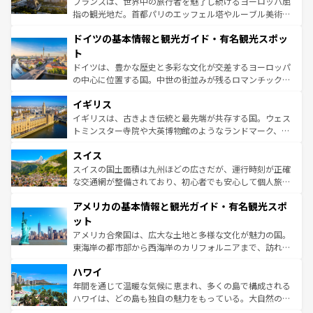
フランスは、世界中の旅行者を魅了し続けるヨーロッパ屈
アートに溢れた街角から、地方では古代ローマ遺跡や中世
指の観光地だ。首都パリのエッフェル塔やルーブル美術館
の城塞都市、穏やかなビーチリゾートまで多彩な表情を見
といった象徴的なスポットから、田舎町の古風な美しさま
せる。地方によって風土や気候が異なるスペインはその個
ドイツの基本情報と観光ガイド・有名観光スポッ
で、幅広い魅力が詰まっている。華麗な宮殿、歴史的な大
性で訪れる人を魅了する。 なお、新着のスペイン情報は
コ
聖堂、美しいビーチ、そして豊かな自然が、訪れる者を心
ト
ンテンツ一覧
を参照してほしい。
から魅了する。また、フランスは美食の国としても知ら
ドイツは、豊かな歴史と多彩な文化が交差するヨーロッパ
れ、フランス料理はユネスコ無形文化遺産にも登録されて
の中心に位置する国。中世の街並みが残るロマンチック街
いる。シャンパンの発祥地であるランス、プロヴァンスの
道から、未来を先取りするようなモダンな都市まで多様な
香り高いラベンダー畑など、多彩な楽しみ方が可能だ。さ
イギリス
顔を持つこの国は、どこを歩いても飽きることがない。ベ
らに、パリ以外の地域にも魅力が溢れており、どの街角に
ルリンの文化的活気、バイエルン州のアルプスの絶景、そ
イギリスは、古きよき伝統と最先端が共存する国。ウェス
も豊かな歴史と文化が息づいている。パリ以外の個性あふ
してライン川沿いのワイン畑といった風景は必見。ビール
トミンスター寺院や大英博物館のようなランドマーク、歴
れる地方に足を運ぶとそれぞれで全く異なる文化を体験で
とソーセージを味わいながら地元の人と過ごす楽しい時間
史ある大学都市、美しい丘陵地帯や牧歌的な風景など、エ
きるだろう。 なお、新着のフランス情報は
コンテンツ一覧
スイス
は、お酒好きな人にはぜひ体験してほしい。 なお、新着の
リアごとに異なる魅力がある。また、優雅なアフタヌーン
を参照してほしい。
ドイツ情報は
コンテンツ一覧
を参照してほしい。
ティー、ビール好きにはたまらない英国パブ、サッカー観
スイスの国土面積は九州ほどの広さだが、運行時刻が正確
戦など、本場だからこそできる体験も豊富。イギリスを旅
な交通網が整備されており、初心者でも安心して個人旅行
して楽しみつくそう。 なお、新着のイギリス情報は
コンテ
を楽しめる。日本同様に時刻表どおりの旅が可能だ。中世
アメリカの基本情報と観光ガイド・有名観光スポ
ンツ一覧
を参照してほしい。
の建物がそのまま残る町や、スイスならではのユニークな
博物館もあり、アルプス観光だけでなく町歩きも満喫する
ット
ことができる。国民の所得が高いため物価も高いが、旅行
アメリカ合衆国は、広大な土地と多様な文化が魅力の国。
者向けの交通パス提供のサービスもあり、うまく活用すれ
東海岸の都市部から西海岸のカリフォルニアまで、訪れる
ば市内交通費無料で観光を楽しむこともできる。 なお、新
場所ごとに異なる風景と体験が待っている。ニューヨーク
着のスイス情報は
コンテンツ一覧
を参照してほしい。
ハワイ
のような巨大都市は、観光、ショッピング、エンターテイ
ンメントが詰まった刺激的なスポットだ。一方、アメリカ
年間を通じて温暖な気候に恵まれ、多くの島で構成される
西部には大自然が広がり、グランドキャニオンやイエロー
ハワイは、どの島も独自の魅力をもっている。大自然の神
ストーン国立公園といった絶景が堪能できる。さらに、南
秘を感じたいなら、火山が生み出した壮大な景観を誇るハ