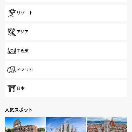
リゾート
アジア
中近東
アフリカ
日本
人気スポット