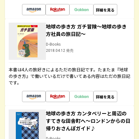
詳細を見る
地球の歩き方 ガチ冒険～地球の歩き
方社員の旅日記～
D-Books
2018.04.12 発売
本書は4人の旅好きによるただの旅日記です。たまたま『地球
の歩き方』で働いているだけで書いてある内容はただの旅日記
です。
詳細を見る
地球の歩き方 カンタベリーと周辺の
すてきな田舎町へ～ロンドンからの日
帰りおさんぽガイド♪
D-Books