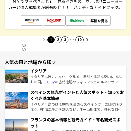
「ＮＹでやるべきこと」「見るべきもの」を、現地ニューヨー
カーと達人編集者が厳選紹介！！ ハンディなガイドブック。
詳細を見る
…
1
2
3
10
AD
AD
人気の国と地域から探す
イタリア
イタリアは歴史、文化、グルメ、自然と多彩な魅力にあふ
れた国。
ローマ
の古代遺跡やフィレンツェのルネッサンス
美術、ヴェネツィアの運河など、歴史あるスポットはもち
スペインの観光ポイントと人気スポット・知ってお
ろん、トスカーナの美しい田園風景やアマルフィ海岸の絶
景など、自然景観も見逃せない。観光の合間には、本場の
くべき基本情報
ピザやパスタなど、絶品のイタリア料理を堪能することも
イベリア半島のほぼ80％を占めるスペインは、太陽が降り
できる。朝目覚めてから夜眠るまで、すべての瞬間を楽し
注ぐ地中海沿岸から雄大なピレネー山脈まで、多彩な自然
ませてくれるイタリアで、忘れられない旅をしてみよう！
と文化が詰まったヨーロッパ屈指の旅行先だ。多様な地域
なお、新着のイタリア情報は
コンテンツ一覧
を参照してほ
フランスの基本情報と観光ガイド・有名観光スポ
文化が根付くこの国では、情熱的なフラメンコ、熱気あふ
しい。
れる闘牛、そして美味しいタパスが生活の一部となってい
ット
る。首都マドリードの洗練された雰囲気や、バルセロナの