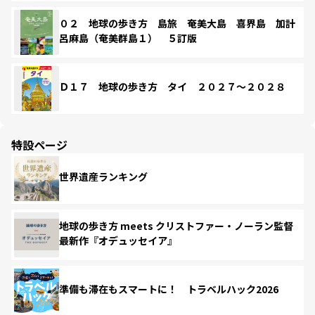
０２ 地球の歩き方 島旅 奄美大島 喜界島 加計
呂麻島（奄美群島１） ５訂版
Ｄ１７ 地球の歩き方 タイ ２０２７～２０２８
特設ページ
世界遺産ランキング
地球の歩き方 meets クリストファー・ノーラン監督
最新作『オデュッセイア』
準備も滞在もスマートに！ トラベルハック2026