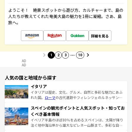
ようこそ！ 絶景スポットから遊び方、カルチャーまで、島の
人たちが教えてくれた奄美大島の魅力を1冊に凝縮。さあ、島
旅へ。
詳細を見る
…
1
2
3
10
AD
AD
人気の国と地域から探す
イタリア
イタリアは歴史、文化、グルメ、自然と多彩な魅力にあふ
れた国。
ローマ
の古代遺跡やフィレンツェのルネッサンス
美術、ヴェネツィアの運河など、歴史あるスポットはもち
スペインの観光ポイントと人気スポット・知ってお
ろん、トスカーナの美しい田園風景やアマルフィ海岸の絶
景など、自然景観も見逃せない。観光の合間には、本場の
くべき基本情報
ピザやパスタなど、絶品のイタリア料理を堪能することも
イベリア半島のほぼ80％を占めるスペインは、太陽が降り
できる。朝目覚めてから夜眠るまで、すべての瞬間を楽し
注ぐ地中海沿岸から雄大なピレネー山脈まで、多彩な自然
ませてくれるイタリアで、忘れられない旅をしてみよう！
と文化が詰まったヨーロッパ屈指の旅行先だ。多様な地域