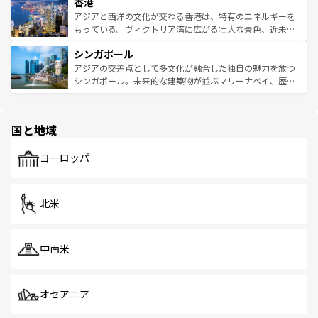
香港
とつ。フォーやバインミー、ベトナムコーヒーなどは、ぜ
の活気が交差している。北部ではチェンマイなどの山岳地
ひ現地で味わいたい。どの地域を訪れてもあたたかい人々
帯で自然と触れ合い、南部ではプーケットやクラビの美し
アジアと西洋の文化が交わる香港は、特有のエネルギーを
が旅行者を迎えてくれるので、きっと忘れられない旅にな
いビーチでリゾート気分を楽しむことができる。タイ料理
もっている。ヴィクトリア湾に広がる壮大な景色、近未来
るはずだ。 なお、新着のベトナム情報は
コンテンツ一覧
を
は世界的に有名で、屋台から高級レストランまで味覚を刺
的なアートスポット、そして歴史と現代が融合した町並
参照してほしい。
シンガポール
激する。気候は一年中温暖で、どの季節にも異なる楽しみ
み、どこを訪れても感動するはず。観光スポットが密集し
が待っている。親しみやすいタイの人々、仏教を中心とし
ており、効率よく見どころを回れるのも魅力。息をのむよ
アジアの交差点として多文化が融合した独自の魅力を放つ
た文化、そして多様な観光資源が、訪れる旅人を魅了し続
うな絶景から文化的な体験まで、香港を存分に楽しみ尽く
シンガポール。未来的な建築物が並ぶマリーナベイ、歴史
ける。 なお、新着のタイ情報は
コンテンツ一覧
を参照して
そう。 なお、新着の香港情報は
コンテンツ一覧
を参照して
と伝統を感じられるエスニックタウン、多数の緑豊かな公
ほしい。
ほしい。
園や自然保護区など、自然が調和した近代的な景観と文化
の多様性あふれるカラフルな町は、どこを歩いても新しい
国と地域
発見がある。さらに、治安のよさや充実した公共交通機関
も、旅行者にとっては魅力的なポイント。グルメも豊富
で、ホーカーズは地元の風情を楽しめる外せないスポット
ヨーロッパ
だ。訪れる人を飽きさせないシンガポールで、多様な魅力
を体感しよう。 なお、新着のシンガポール情報は
コンテン
ツ一覧
を参照してほしい。
北米
中南米
オセアニア