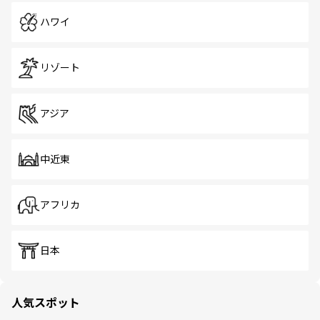
ハワイ
リゾート
アジア
中近東
アフリカ
日本
人気スポット