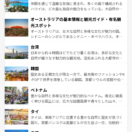
ンメントが詰まった刺激的なスポットだ。一方、アメリカ
年間を通じて温暖な気候に恵まれ、多くの島で構成される
西部には大自然が広がり、グランドキャニオンやイエロー
ハワイは、どの島も独自の魅力をもっている。大自然の神
ストーン国立公園といった絶景が堪能できる。さらに、南
秘を感じたいなら、火山が生み出した壮大な景観を誇るハ
オーストラリアの基本情報と観光ガイド・有名観
部のニューオーリンズでは、音楽と美食が融合した独特の
ワイ島は見逃せない。また、定番の観光地といえばオアフ
文化が魅力。旅行者はアメリカの各地域で異なる魅力を楽
島だが、静かな自然を求めるならマウイ島やカウアイ島が
光スポット
しみながら、その多様性と豊かな歴史を感じることができ
おすすめ。エメラルドグリーンに輝く海をはじめ、豊かな
オーストラリアは、壮大な自然と多様な文化が魅力の国。
るだろう。車でのロードトリップや列車の旅も、アメリカ
文化や歴史が息づいている。「アロハスピリット」と呼ば
シドニーのシンボルであるシドニー・オペラハウス、オー
ならではの贅沢な旅のスタイルだ。 なお、新着のアメリカ
れるおもてなしの心で訪れる人々を迎えてくれるハワイの
ストラリア東海岸北部に広がる大サンゴ礁地帯グレートバ
情報は
コンテンツ一覧
を参照してほしい。
人々、おいしいローカルフードやハワイアンミュージッ
台湾
リアリーフや大陸中央部にそびえるウルル（エアーズロッ
ク、伝統的なフラダンスなど、すべてがハワイの魅力を彩
ク）、タスマニアの美しい原生林やケアンズの熱帯雨林な
日本から約４時間ほどでたどり着く台湾は、多彩な文化と
っている。訪れるたびに新しい発見と感動が待っているハ
ど、見どころがたくさん。また、カフェやワイン、オージ
自然が織りなす魅力的な観光地。活気あふれる大都市の台
ワイを、存分に味わってほしい。 なお、新着のハワイ情報
ービーフなどの食文化も豊かで、美味しいものであふれて
北やノスタルジックな町並みが人気な九份（ジォウフェ
は
コンテンツ一覧
を参照してほしい。
韓国
いる。アクティビティも充実しており、サーフィンやダイ
ン）、静ひつな山岳地帯である台湾東部など、都市の喧騒
ビング、ハイキングなど、アウトドア好きにはたまらな
と山間の静けさが共存しており、訪れる人に新しい発見と
歴史ある王朝文化が残る一方で、最先端のファッションやK
い。オーストラリアの多彩な魅力を存分に味わいつくそ
驚きをもたらしてくれる。また、奥深い台湾の食文化も魅
-POPで世界を席巻している韓国。首都ソウルの宮殿や伝統
う。 なお、新着のオーストラリア情報は
コンテンツ一覧
を
力で、夜市などの屋台グルメから高級料理、ヘルシーで美
家屋が並ぶエリアでは韓国の歴史と文化に浸ることがで
参照してほしい。
ベトナム
容にもいいと評判のスイーツなど、バラエティ豊かな料理
き、地方に足を延ばせば四季折々の自然美を楽しむことが
が味わえる。 なお、新着の台湾情報は
コンテンツ一覧
を参
できる。そして、キムチや焼肉、絶品のストリートフード
豊かな自然と多様な文化が魅力的なベトナム。南北に細長
照してほしい。
まで、さまざまな韓国料理が待っている。夜には、韓国な
く伸びる国土には、広大な田園風景や青々とした山々、世
らではのナイトライフも堪能できる。あたたかいホスピタ
界遺産に登録された壮大な自然景観が点在し、都市部では
タイ
リティに包まれながら、韓国の多彩な魅力を心ゆくまで味
急速な発展と共に伝統が息づく。ハノイの古い町並みやホ
わってみてほしい。 なお、新着の韓国情報は
コンテンツ一
ーチミン市のフランス統治時代の建物も、独特の雰囲気を
タイは、東南アジアに位置する豊かな自然と歴史が息づく
覧
を参照してほしい。
醸し出している。また、バラエティの豊かさとおいしさで
国だ。首都バンコクは高層ビルが立ち並ぶ一方、伝統的な
世界中の食通を魅了してやまないベトナム料理も魅力のひ
寺院や市場がいたるところに点在し、古きよき文化と現代