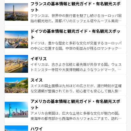
なお、新着のイタリア情報は
コンテンツ一覧
を参照してほ
フランスの基本情報と観光ガイド・有名観光スポ
文化が根付くこの国では、情熱的なフラメンコ、熱気あふ
しい。
れる闘牛、そして美味しいタパスが生活の一部となってい
ット
る。首都マドリードの洗練された雰囲気や、バルセロナの
フランスは、世界中の旅行者を魅了し続けるヨーロッパ屈
アートに溢れた街角から、地方では古代ローマ遺跡や中世
指の観光地だ。首都パリのエッフェル塔やルーブル美術館
の城塞都市、穏やかなビーチリゾートまで多彩な表情を見
といった象徴的なスポットから、田舎町の古風な美しさま
せる。地方によって風土や気候が異なるスペインはその個
ドイツの基本情報と観光ガイド・有名観光スポッ
で、幅広い魅力が詰まっている。華麗な宮殿、歴史的な大
性で訪れる人を魅了する。 なお、新着のスペイン情報は
コ
聖堂、美しいビーチ、そして豊かな自然が、訪れる者を心
ト
ンテンツ一覧
を参照してほしい。
から魅了する。また、フランスは美食の国としても知ら
ドイツは、豊かな歴史と多彩な文化が交差するヨーロッパ
れ、フランス料理はユネスコ無形文化遺産にも登録されて
の中心に位置する国。中世の街並みが残るロマンチック街
いる。シャンパンの発祥地であるランス、プロヴァンスの
道から、未来を先取りするようなモダンな都市まで多様な
香り高いラベンダー畑など、多彩な楽しみ方が可能だ。さ
イギリス
顔を持つこの国は、どこを歩いても飽きることがない。ベ
らに、パリ以外の地域にも魅力が溢れており、どの街角に
ルリンの文化的活気、バイエルン州のアルプスの絶景、そ
イギリスは、古きよき伝統と最先端が共存する国。ウェス
も豊かな歴史と文化が息づいている。パリ以外の個性あふ
してライン川沿いのワイン畑といった風景は必見。ビール
トミンスター寺院や大英博物館のようなランドマーク、歴
れる地方に足を運ぶとそれぞれで全く異なる文化を体験で
とソーセージを味わいながら地元の人と過ごす楽しい時間
史ある大学都市、美しい丘陵地帯や牧歌的な風景など、エ
きるだろう。 なお、新着のフランス情報は
コンテンツ一覧
スイス
は、お酒好きな人にはぜひ体験してほしい。 なお、新着の
リアごとに異なる魅力がある。また、優雅なアフタヌーン
を参照してほしい。
ドイツ情報は
コンテンツ一覧
を参照してほしい。
ティー、ビール好きにはたまらない英国パブ、サッカー観
スイスの国土面積は九州ほどの広さだが、運行時刻が正確
戦など、本場だからこそできる体験も豊富。イギリスを旅
な交通網が整備されており、初心者でも安心して個人旅行
して楽しみつくそう。 なお、新着のイギリス情報は
コンテ
を楽しめる。日本同様に時刻表どおりの旅が可能だ。中世
アメリカの基本情報と観光ガイド・有名観光スポ
ンツ一覧
を参照してほしい。
の建物がそのまま残る町や、スイスならではのユニークな
博物館もあり、アルプス観光だけでなく町歩きも満喫する
ット
ことができる。国民の所得が高いため物価も高いが、旅行
アメリカ合衆国は、広大な土地と多様な文化が魅力の国。
者向けの交通パス提供のサービスもあり、うまく活用すれ
東海岸の都市部から西海岸のカリフォルニアまで、訪れる
ば市内交通費無料で観光を楽しむこともできる。 なお、新
場所ごとに異なる風景と体験が待っている。ニューヨーク
着のスイス情報は
コンテンツ一覧
を参照してほしい。
ハワイ
のような巨大都市は、観光、ショッピング、エンターテイ