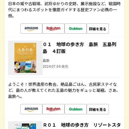
日本の城や古戦場、武将ゆかりの史跡、展示施設など、戦国時
代にまつわるスポットを徹底ガイドする歴史ファン必携の一
冊。
詳細を見る
０１ 地球の歩き方 島旅 五島列
島 ４訂版
島旅
2024.07.04 発売
ようこそ！世界遺産の教会、絶品島ごはん、古民家ステイな
ど、島の人が教えてくれた五島の魅力をギュッと凝縮。さあ、
島旅へ。
詳細を見る
Ｒ０１ 地球の歩き方 リゾートスタ