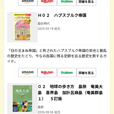
詳細を見る
Ｈ０２ ハプスブルク帝国
歴史時代
2025.09.18 発売
「日の沈まぬ帝国」と称されたハプスブルク帝国の栄光と動乱
の歴史をたどり、今なお各国に残る史跡を巡る歴史を旅するガ
イド。
詳細を見る
０２ 地球の歩き方 島旅 奄美大
島 喜界島 加計呂麻島（奄美群島
１） ５訂版
島旅
2026.08.06 発売