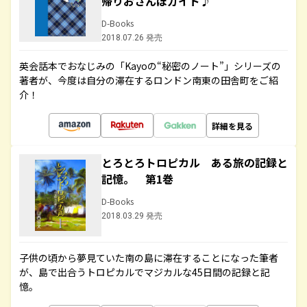
帰りおさんぽガイド♪
D-Books
2018.07.26 発売
英会話本でおなじみの「Kayoの“秘密のノート”」シリーズの
著者が、今度は自分の滞在するロンドン南東の田舎町をご紹
介！
詳細を見る
とろとろトロピカル ある旅の記録と
記憶。 第1巻
D-Books
2018.03.29 発売
子供の頃から夢見ていた南の島に滞在することになった筆者
が、島で出合うトロピカルでマジカルな45日間の記録と記
憶。