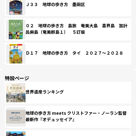
Ｊ３３ 地球の歩き方 墨田区
０２ 地球の歩き方 島旅 奄美大島 喜界島 加計
呂麻島（奄美群島１） ５訂版
Ｄ１７ 地球の歩き方 タイ ２０２７～２０２８
特設ページ
世界遺産ランキング
地球の歩き方 meets クリストファー・ノーラン監督
最新作『オデュッセイア』