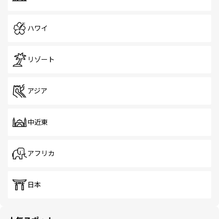
ハワイ
リゾート
アジア
中近東
アフリカ
日本