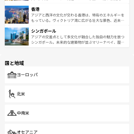
世界中の食通を魅了してやまないベトナム料理も魅力のひ
寺院や市場がいたるところに点在し、古きよき文化と現代
香港
とつ。フォーやバインミー、ベトナムコーヒーなどは、ぜ
の活気が交差している。北部ではチェンマイなどの山岳地
ひ現地で味わいたい。どの地域を訪れてもあたたかい人々
帯で自然と触れ合い、南部ではプーケットやクラビの美し
アジアと西洋の文化が交わる香港は、特有のエネルギーを
が旅行者を迎えてくれるので、きっと忘れられない旅にな
いビーチでリゾート気分を楽しむことができる。タイ料理
もっている。ヴィクトリア湾に広がる壮大な景色、近未来
るはずだ。 なお、新着のベトナム情報は
コンテンツ一覧
を
は世界的に有名で、屋台から高級レストランまで味覚を刺
的なアートスポット、そして歴史と現代が融合した町並
参照してほしい。
シンガポール
激する。気候は一年中温暖で、どの季節にも異なる楽しみ
み、どこを訪れても感動するはず。観光スポットが密集し
が待っている。親しみやすいタイの人々、仏教を中心とし
ており、効率よく見どころを回れるのも魅力。息をのむよ
アジアの交差点として多文化が融合した独自の魅力を放つ
た文化、そして多様な観光資源が、訪れる旅人を魅了し続
うな絶景から文化的な体験まで、香港を存分に楽しみ尽く
シンガポール。未来的な建築物が並ぶマリーナベイ、歴史
ける。 なお、新着のタイ情報は
コンテンツ一覧
を参照して
そう。 なお、新着の香港情報は
コンテンツ一覧
を参照して
と伝統を感じられるエスニックタウン、多数の緑豊かな公
ほしい。
ほしい。
園や自然保護区など、自然が調和した近代的な景観と文化
の多様性あふれるカラフルな町は、どこを歩いても新しい
国と地域
発見がある。さらに、治安のよさや充実した公共交通機関
も、旅行者にとっては魅力的なポイント。グルメも豊富
で、ホーカーズは地元の風情を楽しめる外せないスポット
ヨーロッパ
だ。訪れる人を飽きさせないシンガポールで、多様な魅力
を体感しよう。 なお、新着のシンガポール情報は
コンテン
ツ一覧
を参照してほしい。
北米
中南米
オセアニア