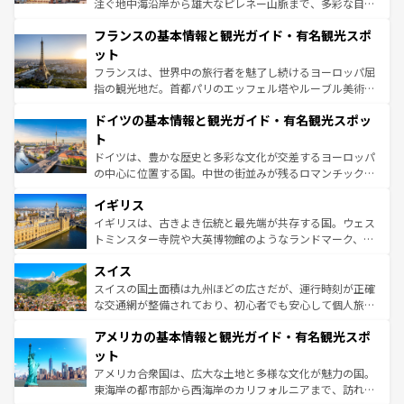
注ぐ地中海沿岸から雄大なピレネー山脈まで、多彩な自然
ませてくれるイタリアで、忘れられない旅をしてみよう！
と文化が詰まったヨーロッパ屈指の旅行先だ。多様な地域
なお、新着のイタリア情報は
コンテンツ一覧
を参照してほ
フランスの基本情報と観光ガイド・有名観光スポ
文化が根付くこの国では、情熱的なフラメンコ、熱気あふ
しい。
れる闘牛、そして美味しいタパスが生活の一部となってい
ット
る。首都マドリードの洗練された雰囲気や、バルセロナの
フランスは、世界中の旅行者を魅了し続けるヨーロッパ屈
アートに溢れた街角から、地方では古代ローマ遺跡や中世
指の観光地だ。首都パリのエッフェル塔やルーブル美術館
の城塞都市、穏やかなビーチリゾートまで多彩な表情を見
といった象徴的なスポットから、田舎町の古風な美しさま
せる。地方によって風土や気候が異なるスペインはその個
ドイツの基本情報と観光ガイド・有名観光スポッ
で、幅広い魅力が詰まっている。華麗な宮殿、歴史的な大
性で訪れる人を魅了する。 なお、新着のスペイン情報は
コ
聖堂、美しいビーチ、そして豊かな自然が、訪れる者を心
ト
ンテンツ一覧
を参照してほしい。
から魅了する。また、フランスは美食の国としても知ら
ドイツは、豊かな歴史と多彩な文化が交差するヨーロッパ
れ、フランス料理はユネスコ無形文化遺産にも登録されて
の中心に位置する国。中世の街並みが残るロマンチック街
いる。シャンパンの発祥地であるランス、プロヴァンスの
道から、未来を先取りするようなモダンな都市まで多様な
香り高いラベンダー畑など、多彩な楽しみ方が可能だ。さ
イギリス
顔を持つこの国は、どこを歩いても飽きることがない。ベ
らに、パリ以外の地域にも魅力が溢れており、どの街角に
ルリンの文化的活気、バイエルン州のアルプスの絶景、そ
イギリスは、古きよき伝統と最先端が共存する国。ウェス
も豊かな歴史と文化が息づいている。パリ以外の個性あふ
してライン川沿いのワイン畑といった風景は必見。ビール
トミンスター寺院や大英博物館のようなランドマーク、歴
れる地方に足を運ぶとそれぞれで全く異なる文化を体験で
とソーセージを味わいながら地元の人と過ごす楽しい時間
史ある大学都市、美しい丘陵地帯や牧歌的な風景など、エ
きるだろう。 なお、新着のフランス情報は
コンテンツ一覧
スイス
は、お酒好きな人にはぜひ体験してほしい。 なお、新着の
リアごとに異なる魅力がある。また、優雅なアフタヌーン
を参照してほしい。
ドイツ情報は
コンテンツ一覧
を参照してほしい。
ティー、ビール好きにはたまらない英国パブ、サッカー観
スイスの国土面積は九州ほどの広さだが、運行時刻が正確
戦など、本場だからこそできる体験も豊富。イギリスを旅
な交通網が整備されており、初心者でも安心して個人旅行
して楽しみつくそう。 なお、新着のイギリス情報は
コンテ
を楽しめる。日本同様に時刻表どおりの旅が可能だ。中世
アメリカの基本情報と観光ガイド・有名観光スポ
ンツ一覧
を参照してほしい。
の建物がそのまま残る町や、スイスならではのユニークな
博物館もあり、アルプス観光だけでなく町歩きも満喫する
ット
ことができる。国民の所得が高いため物価も高いが、旅行
アメリカ合衆国は、広大な土地と多様な文化が魅力の国。
者向けの交通パス提供のサービスもあり、うまく活用すれ
東海岸の都市部から西海岸のカリフォルニアまで、訪れる
ば市内交通費無料で観光を楽しむこともできる。 なお、新