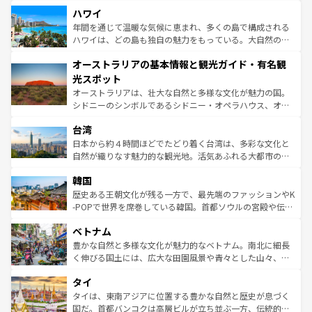
場所ごとに異なる風景と体験が待っている。ニューヨーク
着のスイス情報は
コンテンツ一覧
を参照してほしい。
ハワイ
のような巨大都市は、観光、ショッピング、エンターテイ
ンメントが詰まった刺激的なスポットだ。一方、アメリカ
年間を通じて温暖な気候に恵まれ、多くの島で構成される
西部には大自然が広がり、グランドキャニオンやイエロー
ハワイは、どの島も独自の魅力をもっている。大自然の神
ストーン国立公園といった絶景が堪能できる。さらに、南
秘を感じたいなら、火山が生み出した壮大な景観を誇るハ
オーストラリアの基本情報と観光ガイド・有名観
部のニューオーリンズでは、音楽と美食が融合した独特の
ワイ島は見逃せない。また、定番の観光地といえばオアフ
文化が魅力。旅行者はアメリカの各地域で異なる魅力を楽
島だが、静かな自然を求めるならマウイ島やカウアイ島が
光スポット
しみながら、その多様性と豊かな歴史を感じることができ
おすすめ。エメラルドグリーンに輝く海をはじめ、豊かな
オーストラリアは、壮大な自然と多様な文化が魅力の国。
るだろう。車でのロードトリップや列車の旅も、アメリカ
文化や歴史が息づいている。「アロハスピリット」と呼ば
シドニーのシンボルであるシドニー・オペラハウス、オー
ならではの贅沢な旅のスタイルだ。 なお、新着のアメリカ
れるおもてなしの心で訪れる人々を迎えてくれるハワイの
ストラリア東海岸北部に広がる大サンゴ礁地帯グレートバ
情報は
コンテンツ一覧
を参照してほしい。
人々、おいしいローカルフードやハワイアンミュージッ
台湾
リアリーフや大陸中央部にそびえるウルル（エアーズロッ
ク、伝統的なフラダンスなど、すべてがハワイの魅力を彩
ク）、タスマニアの美しい原生林やケアンズの熱帯雨林な
日本から約４時間ほどでたどり着く台湾は、多彩な文化と
っている。訪れるたびに新しい発見と感動が待っているハ
ど、見どころがたくさん。また、カフェやワイン、オージ
自然が織りなす魅力的な観光地。活気あふれる大都市の台
ワイを、存分に味わってほしい。 なお、新着のハワイ情報
ービーフなどの食文化も豊かで、美味しいものであふれて
北やノスタルジックな町並みが人気な九份（ジォウフェ
は
コンテンツ一覧
を参照してほしい。
韓国
いる。アクティビティも充実しており、サーフィンやダイ
ン）、静ひつな山岳地帯である台湾東部など、都市の喧騒
ビング、ハイキングなど、アウトドア好きにはたまらな
と山間の静けさが共存しており、訪れる人に新しい発見と
歴史ある王朝文化が残る一方で、最先端のファッションやK
い。オーストラリアの多彩な魅力を存分に味わいつくそ
驚きをもたらしてくれる。また、奥深い台湾の食文化も魅
-POPで世界を席巻している韓国。首都ソウルの宮殿や伝統
う。 なお、新着のオーストラリア情報は
コンテンツ一覧
を
力で、夜市などの屋台グルメから高級料理、ヘルシーで美
家屋が並ぶエリアでは韓国の歴史と文化に浸ることがで
参照してほしい。
ベトナム
容にもいいと評判のスイーツなど、バラエティ豊かな料理
き、地方に足を延ばせば四季折々の自然美を楽しむことが
が味わえる。 なお、新着の台湾情報は
コンテンツ一覧
を参
できる。そして、キムチや焼肉、絶品のストリートフード
豊かな自然と多様な文化が魅力的なベトナム。南北に細長
照してほしい。
まで、さまざまな韓国料理が待っている。夜には、韓国な
く伸びる国土には、広大な田園風景や青々とした山々、世
らではのナイトライフも堪能できる。あたたかいホスピタ
界遺産に登録された壮大な自然景観が点在し、都市部では
タイ
リティに包まれながら、韓国の多彩な魅力を心ゆくまで味
急速な発展と共に伝統が息づく。ハノイの古い町並みやホ
わってみてほしい。 なお、新着の韓国情報は
コンテンツ一
ーチミン市のフランス統治時代の建物も、独特の雰囲気を
タイは、東南アジアに位置する豊かな自然と歴史が息づく
覧
を参照してほしい。
醸し出している。また、バラエティの豊かさとおいしさで
国だ。首都バンコクは高層ビルが立ち並ぶ一方、伝統的な