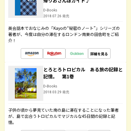
帰りおさんぽガイド♪
D-Books
2018.07.26 発売
英会話本でおなじみの「Kayoの“秘密のノート”」シリーズの
著者が、今度は自分の滞在するロンドン南東の田舎町をご紹
介！
詳細を見る
とろとろトロピカル ある旅の記録と
記憶。 第1巻
D-Books
2018.03.29 発売
子供の頃から夢見ていた南の島に滞在することになった筆者
が、島で出合うトロピカルでマジカルな45日間の記録と記
憶。