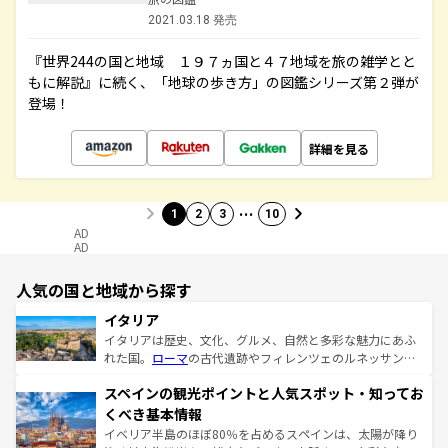
2021.03.18 発売
『世界244の国と地域 １９７ヵ国と４７地域を旅の雑学とと
もに解説』に続く、「地球の歩き方」の図鑑シリーズ第２弾が
登場！
詳細を見る
…
1
2
3
10
AD
AD
人気の国と地域から探す
イタリア
イタリアは歴史、文化、グルメ、自然と多彩な魅力にあふ
れた国。
ローマ
の古代遺跡やフィレンツェのルネッサンス
美術、ヴェネツィアの運河など、歴史あるスポットはもち
スペインの観光ポイントと人気スポット・知ってお
ろん、トスカーナの美しい田園風景やアマルフィ海岸の絶
景など、自然景観も見逃せない。観光の合間には、本場の
くべき基本情報
ピザやパスタなど、絶品のイタリア料理を堪能することも
イベリア半島のほぼ80％を占めるスペインは、太陽が降り
できる。朝目覚めてから夜眠るまで、すべての瞬間を楽し