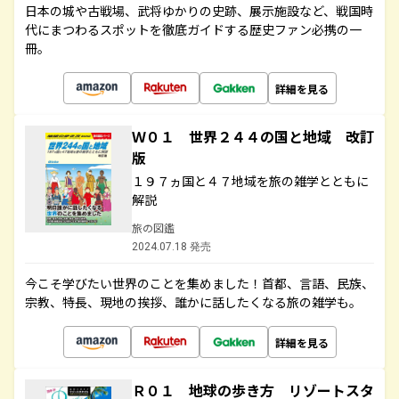
日本の城や古戦場、武将ゆかりの史跡、展示施設など、戦国時
代にまつわるスポットを徹底ガイドする歴史ファン必携の一
冊。
詳細を見る
Ｗ０１ 世界２４４の国と地域 改訂
版
１９７ヵ国と４７地域を旅の雑学とともに
解説
旅の図鑑
2024.07.18 発売
今こそ学びたい世界のことを集めました！首都、言語、民族、
宗教、特長、現地の挨拶、誰かに話したくなる旅の雑学も。
詳細を見る
Ｒ０１ 地球の歩き方 リゾートスタ