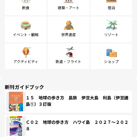
飲食
建築・アート
宿泊
イベント・観戦
世界遺産
リゾート
アクティビティ
鉄道・フライト
ショップ
新刊ガイドブック
１５ 地球の歩き方 島旅 伊豆大島 利島（伊豆諸
島①）３訂版
Ｃ０２ 地球の歩き方 ハワイ島 ２０２７～２０２
８