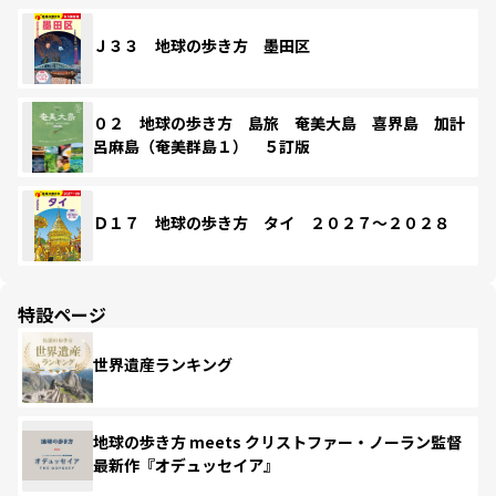
Ｊ３３ 地球の歩き方 墨田区
０２ 地球の歩き方 島旅 奄美大島 喜界島 加計
呂麻島（奄美群島１） ５訂版
Ｄ１７ 地球の歩き方 タイ ２０２７～２０２８
特設ページ
世界遺産ランキング
地球の歩き方 meets クリストファー・ノーラン監督
最新作『オデュッセイア』