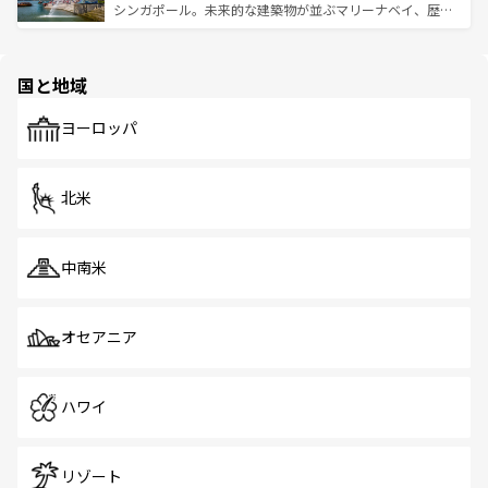
た文化、そして多様な観光資源が、訪れる旅人を魅了し続
うな絶景から文化的な体験まで、香港を存分に楽しみ尽く
シンガポール。未来的な建築物が並ぶマリーナベイ、歴史
ける。 なお、新着のタイ情報は
コンテンツ一覧
を参照して
そう。 なお、新着の香港情報は
コンテンツ一覧
を参照して
と伝統を感じられるエスニックタウン、多数の緑豊かな公
ほしい。
ほしい。
園や自然保護区など、自然が調和した近代的な景観と文化
の多様性あふれるカラフルな町は、どこを歩いても新しい
国と地域
発見がある。さらに、治安のよさや充実した公共交通機関
も、旅行者にとっては魅力的なポイント。グルメも豊富
で、ホーカーズは地元の風情を楽しめる外せないスポット
ヨーロッパ
だ。訪れる人を飽きさせないシンガポールで、多様な魅力
を体感しよう。 なお、新着のシンガポール情報は
コンテン
ツ一覧
を参照してほしい。
北米
中南米
オセアニア
ハワイ
リゾート