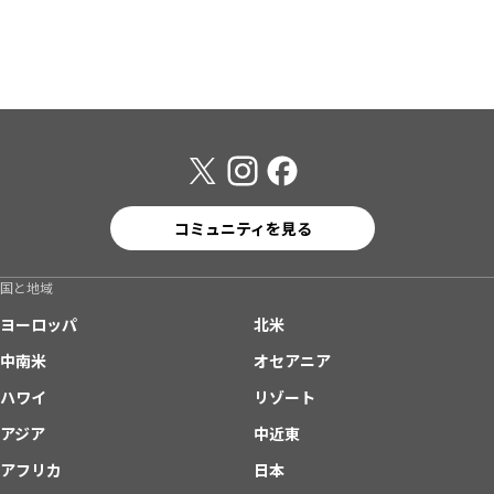
コミュニティを見る
国と地域
ヨーロッパ
北米
中南米
オセアニア
ハワイ
リゾート
アジア
中近東
アフリカ
日本