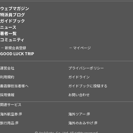
ウェブマガジン
特派員ブログ
ガイドブック
ニュース
著者一覧
コミュニティ
新規会員登録
マイページ
GOOD LUCK TRIP
運営会社
プライバシーポリシー
利用規約
ガイドライン
書店御担当者様へ
ガイドブックに投稿する
採用情報
お問い合わせ
関連サービス
海外航空券
海外ツアー
旅行用品
海外のおみやげ
© Arukikata. Co.,Ltd. All rights reserved.