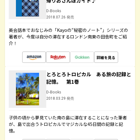
帰りおさんぽガイド♪
D-Books
2018.07.26 発売
英会話本でおなじみの「Kayoの“秘密のノート”」シリーズの
著者が、今度は自分の滞在するロンドン南東の田舎町をご紹
介！
詳細を見る
とろとろトロピカル ある旅の記録と
記憶。 第1巻
D-Books
2018.03.29 発売
子供の頃から夢見ていた南の島に滞在することになった筆者
が、島で出合うトロピカルでマジカルな45日間の記録と記
憶。