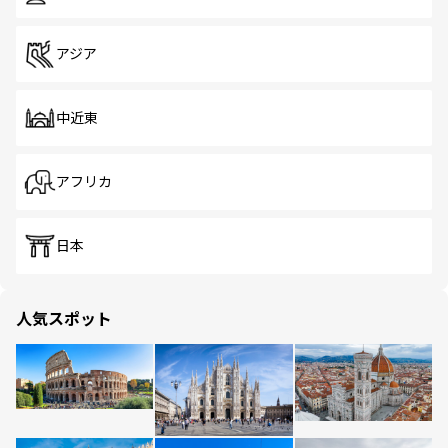
アジア
中近東
アフリカ
日本
人気スポット