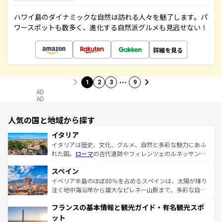
ハワイ島のダイナミックな自然は訪れる人々を魅了します。パ
ワースポットも数多く、進化する自然派グルメも見逃せない！
詳細を見る
…
1
2
3
9
AD
AD
人気の国と地域から探す
イタリア
イタリアは歴史、文化、グルメ、自然と多彩な魅力にあふ
れた国。
ローマ
の古代遺跡やフィレンツェのルネッサンス
美術、ヴェネツィアの運河など、歴史あるスポットはもち
スペイン
ろん、トスカーナの美しい田園風景やアマルフィ海岸の絶
景など、自然景観も見逃せない。観光の合間には、本場の
イベリア半島のほぼ80％を占めるスペインは、太陽が降り
ピザやパスタなど、絶品のイタリア料理を堪能することも
注ぐ地中海沿岸から雄大なピレネー山脈まで、多彩な自然
できる。朝目覚めてから夜眠るまで、すべての瞬間を楽し
と文化が詰まったヨーロッパ屈指の旅行先だ。多様な地域
フランスの基本情報と観光ガイド・有名観光スポ
ませてくれるイタリアで、忘れられない旅をしてみよう！
文化が根付くこの国では、情熱的なフラメンコ、熱気あふ
なお、新着のイタリア情報は
コンテンツ一覧
を参照してほ
れる闘牛、そして美味しいタパスが生活の一部となってい
ット