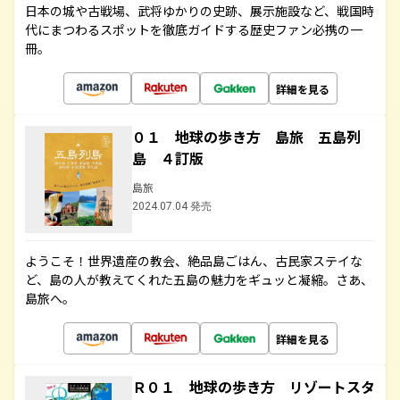
日本の城や古戦場、武将ゆかりの史跡、展示施設など、戦国時
代にまつわるスポットを徹底ガイドする歴史ファン必携の一
冊。
詳細を見る
０１ 地球の歩き方 島旅 五島列
島 ４訂版
島旅
2024.07.04 発売
ようこそ！世界遺産の教会、絶品島ごはん、古民家ステイな
ど、島の人が教えてくれた五島の魅力をギュッと凝縮。さあ、
島旅へ。
詳細を見る
Ｒ０１ 地球の歩き方 リゾートスタ