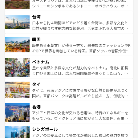
オーストラリアは、壮大な自然と多様な文化が魅力の国。
しみながら、その多様性と豊かな歴史を感じることができ
おすすめ。エメラルドグリーンに輝く海をはじめ、豊かな
シドニーのシンボルであるシドニー・オペラハウス、オー
るだろう。車でのロードトリップや列車の旅も、アメリカ
文化や歴史が息づいている。「アロハスピリット」と呼ば
ストラリア東海岸北部に広がる大サンゴ礁地帯グレートバ
ならではの贅沢な旅のスタイルだ。 なお、新着のアメリカ
台湾
れるおもてなしの心で訪れる人々を迎えてくれるハワイの
リアリーフや大陸中央部にそびえるウルル（エアーズロッ
情報は
コンテンツ一覧
を参照してほしい。
人々、おいしいローカルフードやハワイアンミュージッ
ク）、タスマニアの美しい原生林やケアンズの熱帯雨林な
日本から約４時間ほどでたどり着く台湾は、多彩な文化と
ク、伝統的なフラダンスなど、すべてがハワイの魅力を彩
ど、見どころがたくさん。また、カフェやワイン、オージ
自然が織りなす魅力的な観光地。活気あふれる大都市の台
っている。訪れるたびに新しい発見と感動が待っているハ
ービーフなどの食文化も豊かで、美味しいものであふれて
北やノスタルジックな町並みが人気な九份（ジォウフェ
ワイを、存分に味わってほしい。 なお、新着のハワイ情報
韓国
いる。アクティビティも充実しており、サーフィンやダイ
ン）、静ひつな山岳地帯である台湾東部など、都市の喧騒
は
コンテンツ一覧
を参照してほしい。
ビング、ハイキングなど、アウトドア好きにはたまらな
と山間の静けさが共存しており、訪れる人に新しい発見と
歴史ある王朝文化が残る一方で、最先端のファッションやK
い。オーストラリアの多彩な魅力を存分に味わいつくそ
驚きをもたらしてくれる。また、奥深い台湾の食文化も魅
-POPで世界を席巻している韓国。首都ソウルの宮殿や伝統
う。 なお、新着のオーストラリア情報は
コンテンツ一覧
を
力で、夜市などの屋台グルメから高級料理、ヘルシーで美
家屋が並ぶエリアでは韓国の歴史と文化に浸ることがで
参照してほしい。
ベトナム
容にもいいと評判のスイーツなど、バラエティ豊かな料理
き、地方に足を延ばせば四季折々の自然美を楽しむことが
が味わえる。 なお、新着の台湾情報は
コンテンツ一覧
を参
できる。そして、キムチや焼肉、絶品のストリートフード
豊かな自然と多様な文化が魅力的なベトナム。南北に細長
照してほしい。
まで、さまざまな韓国料理が待っている。夜には、韓国な
く伸びる国土には、広大な田園風景や青々とした山々、世
らではのナイトライフも堪能できる。あたたかいホスピタ
界遺産に登録された壮大な自然景観が点在し、都市部では
タイ
リティに包まれながら、韓国の多彩な魅力を心ゆくまで味
急速な発展と共に伝統が息づく。ハノイの古い町並みやホ
わってみてほしい。 なお、新着の韓国情報は
コンテンツ一
ーチミン市のフランス統治時代の建物も、独特の雰囲気を
タイは、東南アジアに位置する豊かな自然と歴史が息づく
覧
を参照してほしい。
醸し出している。また、バラエティの豊かさとおいしさで
国だ。首都バンコクは高層ビルが立ち並ぶ一方、伝統的な
世界中の食通を魅了してやまないベトナム料理も魅力のひ
寺院や市場がいたるところに点在し、古きよき文化と現代
香港
とつ。フォーやバインミー、ベトナムコーヒーなどは、ぜ
の活気が交差している。北部ではチェンマイなどの山岳地
ひ現地で味わいたい。どの地域を訪れてもあたたかい人々
帯で自然と触れ合い、南部ではプーケットやクラビの美し
アジアと西洋の文化が交わる香港は、特有のエネルギーを
が旅行者を迎えてくれるので、きっと忘れられない旅にな
いビーチでリゾート気分を楽しむことができる。タイ料理
もっている。ヴィクトリア湾に広がる壮大な景色、近未来
るはずだ。 なお、新着のベトナム情報は
コンテンツ一覧
を
は世界的に有名で、屋台から高級レストランまで味覚を刺
的なアートスポット、そして歴史と現代が融合した町並
参照してほしい。
シンガポール
激する。気候は一年中温暖で、どの季節にも異なる楽しみ
み、どこを訪れても感動するはず。観光スポットが密集し
が待っている。親しみやすいタイの人々、仏教を中心とし
ており、効率よく見どころを回れるのも魅力。息をのむよ
アジアの交差点として多文化が融合した独自の魅力を放つ