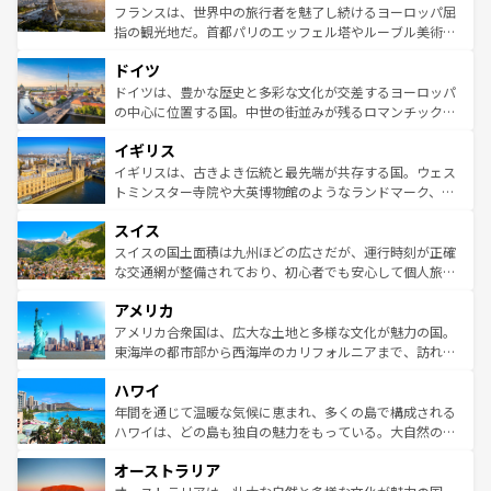
しい。
る。首都マドリードの洗練された雰囲気や、バルセロナの
フランスは、世界中の旅行者を魅了し続けるヨーロッパ屈
アートに溢れた街角から、地方では古代ローマ遺跡や中世
指の観光地だ。首都パリのエッフェル塔やルーブル美術館
の城塞都市、穏やかなビーチリゾートまで多彩な表情を見
といった象徴的なスポットから、田舎町の古風な美しさま
せる。地方によって風土や気候が異なるスペインはその個
ドイツ
で、幅広い魅力が詰まっている。華麗な宮殿、歴史的な大
性で訪れる人を魅了する。 なお、新着のスペイン情報は
コ
聖堂、美しいビーチ、そして豊かな自然が、訪れる者を心
ドイツは、豊かな歴史と多彩な文化が交差するヨーロッパ
ンテンツ一覧
を参照してほしい。
から魅了する。また、フランスは美食の国としても知ら
の中心に位置する国。中世の街並みが残るロマンチック街
れ、フランス料理はユネスコ無形文化遺産にも登録されて
道から、未来を先取りするようなモダンな都市まで多様な
イギリス
いる。シャンパンの発祥地であるランス、プロヴァンスの
顔を持つこの国は、どこを歩いても飽きることがない。ベ
香り高いラベンダー畑など、多彩な楽しみ方が可能だ。さ
ルリンの文化的活気、バイエルン州のアルプスの絶景、そ
イギリスは、古きよき伝統と最先端が共存する国。ウェス
らに、パリ以外の地域にも魅力が溢れており、どの街角に
してライン川沿いのワイン畑といった風景は必見。ビール
トミンスター寺院や大英博物館のようなランドマーク、歴
も豊かな歴史と文化が息づいている。パリ以外の個性あふ
とソーセージを味わいながら地元の人と過ごす楽しい時間
史ある大学都市、美しい丘陵地帯や牧歌的な風景など、エ
れる地方に足を運ぶとそれぞれで全く異なる文化を体験で
スイス
は、お酒好きな人にはぜひ体験してほしい。 なお、新着の
リアごとに異なる魅力がある。また、優雅なアフタヌーン
きるだろう。 なお、新着のフランス情報は
コンテンツ一覧
ドイツ情報は
コンテンツ一覧
を参照してほしい。
ティー、ビール好きにはたまらない英国パブ、サッカー観
スイスの国土面積は九州ほどの広さだが、運行時刻が正確
を参照してほしい。
戦など、本場だからこそできる体験も豊富。イギリスを旅
な交通網が整備されており、初心者でも安心して個人旅行
して楽しみつくそう。 なお、新着のイギリス情報は
コンテ
を楽しめる。日本同様に時刻表どおりの旅が可能だ。中世
アメリカ
ンツ一覧
を参照してほしい。
の建物がそのまま残る町や、スイスならではのユニークな
博物館もあり、アルプス観光だけでなく町歩きも満喫する
アメリカ合衆国は、広大な土地と多様な文化が魅力の国。
ことができる。国民の所得が高いため物価も高いが、旅行
東海岸の都市部から西海岸のカリフォルニアまで、訪れる
者向けの交通パス提供のサービスもあり、うまく活用すれ
場所ごとに異なる風景と体験が待っている。ニューヨーク
ハワイ
ば市内交通費無料で観光を楽しむこともできる。 なお、新
のような巨大都市は、観光、ショッピング、エンターテイ
着のスイス情報は
コンテンツ一覧
を参照してほしい。
ンメントが詰まった刺激的なスポットだ。一方、アメリカ
年間を通じて温暖な気候に恵まれ、多くの島で構成される
西部には大自然が広がり、グランドキャニオンやイエロー
ハワイは、どの島も独自の魅力をもっている。大自然の神
ストーン国立公園といった絶景が堪能できる。さらに、南
秘を感じたいなら、火山が生み出した壮大な景観を誇るハ
オーストラリア
部のニューオーリンズでは、音楽と美食が融合した独特の
ワイ島は見逃せない。また、定番の観光地といえばオアフ
文化が魅力。旅行者はアメリカの各地域で異なる魅力を楽
島だが、静かな自然を求めるならマウイ島やカウアイ島が