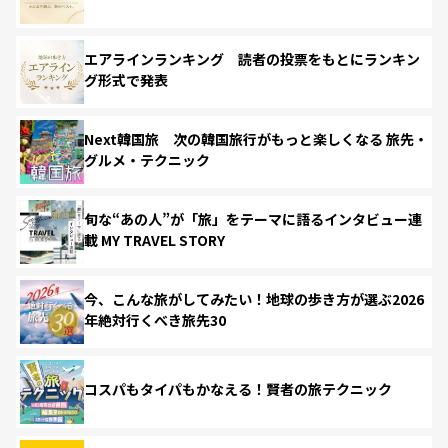
エアラインランキング 読者の投票をもとにランキン
グ形式で発表
Next韓国旅 次の韓国旅行がもっと楽しくなる 旅先・
グルメ・テクニック
旬な“あの人”が「旅」をテーマに語るインタビュー連
載 MY TRAVEL STORY
今、こんな旅がしてみたい！地球の歩き方が選ぶ2026
年絶対行くべき旅先30
コスパもタイパもかなえる！賢者の旅テクニック