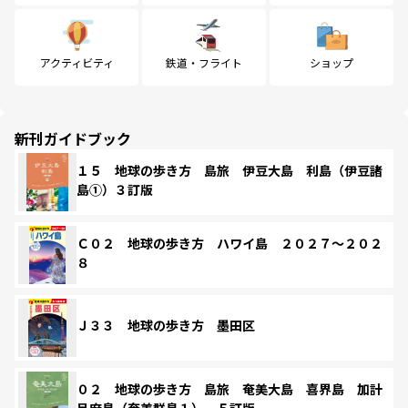
アクティビティ
鉄道・フライト
ショップ
新刊ガイドブック
１５ 地球の歩き方 島旅 伊豆大島 利島（伊豆諸
島①）３訂版
Ｃ０２ 地球の歩き方 ハワイ島 ２０２７～２０２
８
Ｊ３３ 地球の歩き方 墨田区
０２ 地球の歩き方 島旅 奄美大島 喜界島 加計
呂麻島（奄美群島１） ５訂版