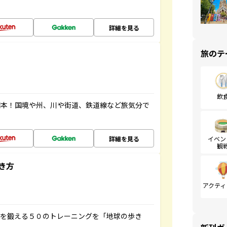
詳細を見る
旅のテ
飲
図本！国境や州、川や街道、鉄道線など旅気分で
詳細を見る
イベン
観
き方
アクティ
脳を鍛える５０のトレーニングを「地球の歩き