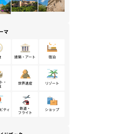
ーマ
食
建築・アート
宿泊
ト・
世界遺産
リゾート
戦
鉄道・
ビティ
ショップ
フライト