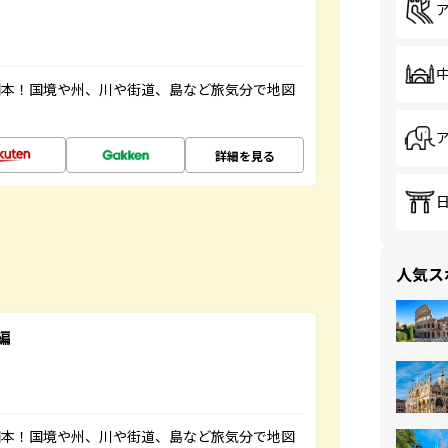
図本！国境や州、川や街道、島など旅気分で地図
詳細を見る
人気ス
編
図本！国境や州、川や街道、島など旅気分で地図