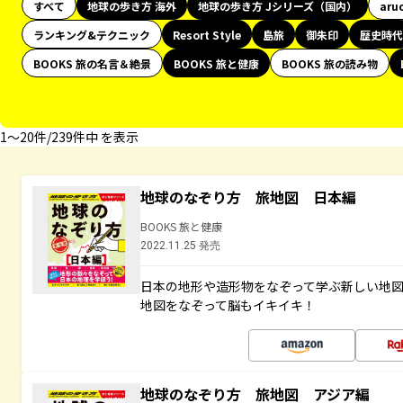
すべて
地球の歩き方 海外
地球の歩き方 Jシリーズ（国内）
aru
ランキング&テクニック
Resort Style
島旅
御朱印
歴史時代
BOOKS 旅の名言＆絶景
BOOKS 旅と健康
BOOKS 旅の読み物
1〜20件/239件中 を表示
地球のなぞり方 旅地図 日本編
BOOKS 旅と健康
2022.11.25 発売
日本の地形や造形物をなぞって学ぶ新しい地
地図をなぞって脳もイキイキ！
地球のなぞり方 旅地図 アジア編