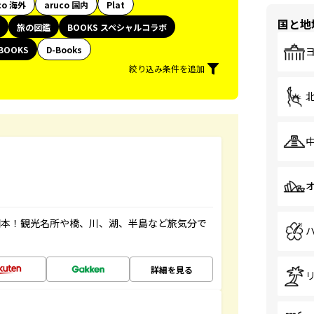
co 海外
aruco 国内
Plat
国と地
旅の図鑑
BOOKS スペシャルコラボ
BOOKS
D-Books
絞り込み条件を追加
図本！観光名所や橋、川、湖、半島など旅気分で
詳細を見る