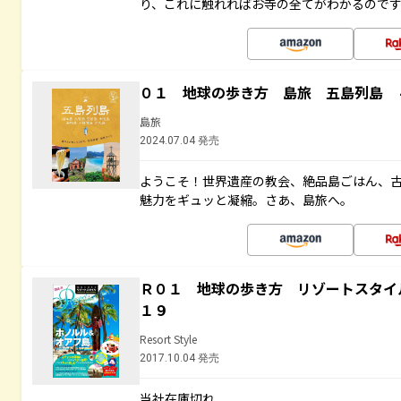
り、これに触れればお寺の全てがわかるので
０１ 地球の歩き方 島旅 五島列島 
島旅
2024.07.04 発売
ようこそ！世界遺産の教会、絶品島ごはん、
魅力をギュッと凝縮。さあ、島旅へ。
Ｒ０１ 地球の歩き方 リゾートスタイ
１９
Resort Style
2017.10.04 発売
当社在庫切れ