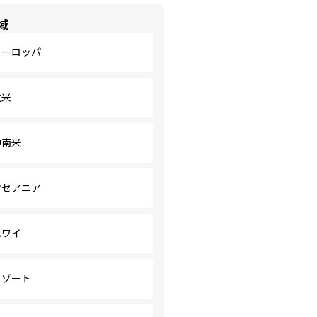
域
ヨーロッパ
北米
中南米
オセアニア
ハワイ
リゾート