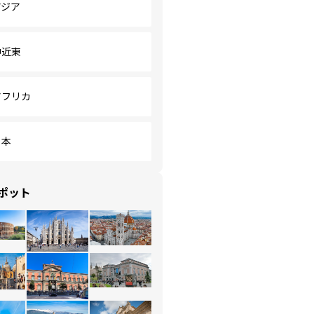
アジア
中近東
アフリカ
日本
ポット