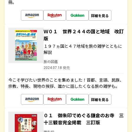
冊。
詳細を見る
Ｗ０１ 世界２４４の国と地域 改訂
版
１９７ヵ国と４７地域を旅の雑学とともに
解説
旅の図鑑
2024.07.18 発売
今こそ学びたい世界のことを集めました！首都、言語、民族、
宗教、特長、現地の挨拶、誰かに話したくなる旅の雑学も。
詳細を見る
０１ 御朱印でめぐる鎌倉のお寺 三
十三観音完全掲載 三訂版
御朱印