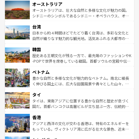
オーストラリア
部のニューオーリンズでは、音楽と美食が融合した独特の
ワイ島は見逃せない。また、定番の観光地といえばオアフ
文化が魅力。旅行者はアメリカの各地域で異なる魅力を楽
島だが、静かな自然を求めるならマウイ島やカウアイ島が
オーストラリアは、壮大な自然と多様な文化が魅力の国。
しみながら、その多様性と豊かな歴史を感じることができ
おすすめ。エメラルドグリーンに輝く海をはじめ、豊かな
シドニーのシンボルであるシドニー・オペラハウス、オー
るだろう。車でのロードトリップや列車の旅も、アメリカ
文化や歴史が息づいている。「アロハスピリット」と呼ば
ストラリア東海岸北部に広がる大サンゴ礁地帯グレートバ
ならではの贅沢な旅のスタイルだ。 なお、新着のアメリカ
台湾
れるおもてなしの心で訪れる人々を迎えてくれるハワイの
リアリーフや大陸中央部にそびえるウルル（エアーズロッ
情報は
コンテンツ一覧
を参照してほしい。
人々、おいしいローカルフードやハワイアンミュージッ
ク）、タスマニアの美しい原生林やケアンズの熱帯雨林な
日本から約４時間ほどでたどり着く台湾は、多彩な文化と
ク、伝統的なフラダンスなど、すべてがハワイの魅力を彩
ど、見どころがたくさん。また、カフェやワイン、オージ
自然が織りなす魅力的な観光地。活気あふれる大都市の台
っている。訪れるたびに新しい発見と感動が待っているハ
ービーフなどの食文化も豊かで、美味しいものであふれて
北やノスタルジックな町並みが人気な九份（ジォウフェ
ワイを、存分に味わってほしい。 なお、新着のハワイ情報
韓国
いる。アクティビティも充実しており、サーフィンやダイ
ン）、静ひつな山岳地帯である台湾東部など、都市の喧騒
は
コンテンツ一覧
を参照してほしい。
ビング、ハイキングなど、アウトドア好きにはたまらな
と山間の静けさが共存しており、訪れる人に新しい発見と
歴史ある王朝文化が残る一方で、最先端のファッションやK
い。オーストラリアの多彩な魅力を存分に味わいつくそ
驚きをもたらしてくれる。また、奥深い台湾の食文化も魅
-POPで世界を席巻している韓国。首都ソウルの宮殿や伝統
う。 なお、新着のオーストラリア情報は
コンテンツ一覧
を
力で、夜市などの屋台グルメから高級料理、ヘルシーで美
家屋が並ぶエリアでは韓国の歴史と文化に浸ることがで
参照してほしい。
ベトナム
容にもいいと評判のスイーツなど、バラエティ豊かな料理
き、地方に足を延ばせば四季折々の自然美を楽しむことが
が味わえる。 なお、新着の台湾情報は
コンテンツ一覧
を参
できる。そして、キムチや焼肉、絶品のストリートフード
豊かな自然と多様な文化が魅力的なベトナム。南北に細長
照してほしい。
まで、さまざまな韓国料理が待っている。夜には、韓国な
く伸びる国土には、広大な田園風景や青々とした山々、世
らではのナイトライフも堪能できる。あたたかいホスピタ
界遺産に登録された壮大な自然景観が点在し、都市部では
タイ
リティに包まれながら、韓国の多彩な魅力を心ゆくまで味
急速な発展と共に伝統が息づく。ハノイの古い町並みやホ
わってみてほしい。 なお、新着の韓国情報は
コンテンツ一
ーチミン市のフランス統治時代の建物も、独特の雰囲気を
タイは、東南アジアに位置する豊かな自然と歴史が息づく
覧
を参照してほしい。
醸し出している。また、バラエティの豊かさとおいしさで
国だ。首都バンコクは高層ビルが立ち並ぶ一方、伝統的な
世界中の食通を魅了してやまないベトナム料理も魅力のひ
寺院や市場がいたるところに点在し、古きよき文化と現代
香港
とつ。フォーやバインミー、ベトナムコーヒーなどは、ぜ
の活気が交差している。北部ではチェンマイなどの山岳地
ひ現地で味わいたい。どの地域を訪れてもあたたかい人々
帯で自然と触れ合い、南部ではプーケットやクラビの美し
アジアと西洋の文化が交わる香港は、特有のエネルギーを
が旅行者を迎えてくれるので、きっと忘れられない旅にな
いビーチでリゾート気分を楽しむことができる。タイ料理
もっている。ヴィクトリア湾に広がる壮大な景色、近未来
るはずだ。 なお、新着のベトナム情報は
コンテンツ一覧
を
は世界的に有名で、屋台から高級レストランまで味覚を刺
的なアートスポット、そして歴史と現代が融合した町並