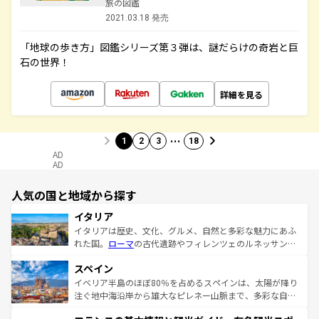
旅の図鑑
2021.03.18 発売
「地球の歩き方」図鑑シリーズ第３弾は、謎だらけの奇岩と巨
石の世界！
詳細を見る
…
1
2
3
18
AD
AD
人気の国と地域から探す
イタリア
イタリアは歴史、文化、グルメ、自然と多彩な魅力にあふ
れた国。
ローマ
の古代遺跡やフィレンツェのルネッサンス
美術、ヴェネツィアの運河など、歴史あるスポットはもち
スペイン
ろん、トスカーナの美しい田園風景やアマルフィ海岸の絶
景など、自然景観も見逃せない。観光の合間には、本場の
イベリア半島のほぼ80％を占めるスペインは、太陽が降り
ピザやパスタなど、絶品のイタリア料理を堪能することも
注ぐ地中海沿岸から雄大なピレネー山脈まで、多彩な自然
できる。朝目覚めてから夜眠るまで、すべての瞬間を楽し
と文化が詰まったヨーロッパ屈指の旅行先だ。多様な地域