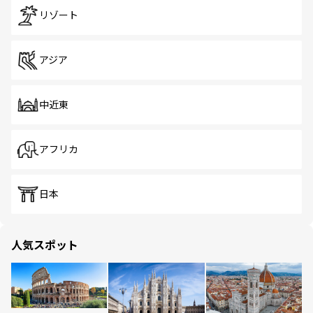
リゾート
アジア
中近東
アフリカ
日本
人気スポット