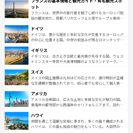
フランスの基本情報と観光ガイド・有名観光スポ
ませてくれるイタリアで、忘れられない旅をしてみよう！
文化が根付くこの国では、情熱的なフラメンコ、熱気あふ
なお、新着のイタリア情報は
コンテンツ一覧
を参照してほ
れる闘牛、そして美味しいタパスが生活の一部となってい
ット
しい。
る。首都マドリードの洗練された雰囲気や、バルセロナの
フランスは、世界中の旅行者を魅了し続けるヨーロッパ屈
アートに溢れた街角から、地方では古代ローマ遺跡や中世
指の観光地だ。首都パリのエッフェル塔やルーブル美術館
の城塞都市、穏やかなビーチリゾートまで多彩な表情を見
といった象徴的なスポットから、田舎町の古風な美しさま
せる。地方によって風土や気候が異なるスペインはその個
ドイツ
で、幅広い魅力が詰まっている。華麗な宮殿、歴史的な大
性で訪れる人を魅了する。 なお、新着のスペイン情報は
コ
聖堂、美しいビーチ、そして豊かな自然が、訪れる者を心
ドイツは、豊かな歴史と多彩な文化が交差するヨーロッパ
ンテンツ一覧
を参照してほしい。
から魅了する。また、フランスは美食の国としても知ら
の中心に位置する国。中世の街並みが残るロマンチック街
れ、フランス料理はユネスコ無形文化遺産にも登録されて
道から、未来を先取りするようなモダンな都市まで多様な
イギリス
いる。シャンパンの発祥地であるランス、プロヴァンスの
顔を持つこの国は、どこを歩いても飽きることがない。ベ
香り高いラベンダー畑など、多彩な楽しみ方が可能だ。さ
ルリンの文化的活気、バイエルン州のアルプスの絶景、そ
イギリスは、古きよき伝統と最先端が共存する国。ウェス
らに、パリ以外の地域にも魅力が溢れており、どの街角に
してライン川沿いのワイン畑といった風景は必見。ビール
トミンスター寺院や大英博物館のようなランドマーク、歴
も豊かな歴史と文化が息づいている。パリ以外の個性あふ
とソーセージを味わいながら地元の人と過ごす楽しい時間
史ある大学都市、美しい丘陵地帯や牧歌的な風景など、エ
れる地方に足を運ぶとそれぞれで全く異なる文化を体験で
スイス
は、お酒好きな人にはぜひ体験してほしい。 なお、新着の
リアごとに異なる魅力がある。また、優雅なアフタヌーン
きるだろう。 なお、新着のフランス情報は
コンテンツ一覧
ドイツ情報は
コンテンツ一覧
を参照してほしい。
ティー、ビール好きにはたまらない英国パブ、サッカー観
スイスの国土面積は九州ほどの広さだが、運行時刻が正確
を参照してほしい。
戦など、本場だからこそできる体験も豊富。イギリスを旅
な交通網が整備されており、初心者でも安心して個人旅行
して楽しみつくそう。 なお、新着のイギリス情報は
コンテ
を楽しめる。日本同様に時刻表どおりの旅が可能だ。中世
アメリカ
ンツ一覧
を参照してほしい。
の建物がそのまま残る町や、スイスならではのユニークな
博物館もあり、アルプス観光だけでなく町歩きも満喫する
アメリカ合衆国は、広大な土地と多様な文化が魅力の国。
ことができる。国民の所得が高いため物価も高いが、旅行
東海岸の都市部から西海岸のカリフォルニアまで、訪れる
者向けの交通パス提供のサービスもあり、うまく活用すれ
場所ごとに異なる風景と体験が待っている。ニューヨーク
ハワイ
ば市内交通費無料で観光を楽しむこともできる。 なお、新
のような巨大都市は、観光、ショッピング、エンターテイ
着のスイス情報は
コンテンツ一覧
を参照してほしい。
ンメントが詰まった刺激的なスポットだ。一方、アメリカ
年間を通じて温暖な気候に恵まれ、多くの島で構成される
西部には大自然が広がり、グランドキャニオンやイエロー
ハワイは、どの島も独自の魅力をもっている。大自然の神
ストーン国立公園といった絶景が堪能できる。さらに、南
秘を感じたいなら、火山が生み出した壮大な景観を誇るハ