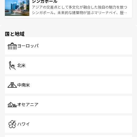
参照してほしい。
シンガポール
激する。気候は一年中温暖で、どの季節にも異なる楽しみ
み、どこを訪れても感動するはず。観光スポットが密集し
が待っている。親しみやすいタイの人々、仏教を中心とし
ており、効率よく見どころを回れるのも魅力。息をのむよ
アジアの交差点として多文化が融合した独自の魅力を放つ
た文化、そして多様な観光資源が、訪れる旅人を魅了し続
うな絶景から文化的な体験まで、香港を存分に楽しみ尽く
シンガポール。未来的な建築物が並ぶマリーナベイ、歴史
ける。 なお、新着のタイ情報は
コンテンツ一覧
を参照して
そう。 なお、新着の香港情報は
コンテンツ一覧
を参照して
と伝統を感じられるエスニックタウン、多数の緑豊かな公
ほしい。
ほしい。
園や自然保護区など、自然が調和した近代的な景観と文化
の多様性あふれるカラフルな町は、どこを歩いても新しい
国と地域
発見がある。さらに、治安のよさや充実した公共交通機関
も、旅行者にとっては魅力的なポイント。グルメも豊富
で、ホーカーズは地元の風情を楽しめる外せないスポット
ヨーロッパ
だ。訪れる人を飽きさせないシンガポールで、多様な魅力
を体感しよう。 なお、新着のシンガポール情報は
コンテン
ツ一覧
を参照してほしい。
北米
中南米
オセアニア
ハワイ