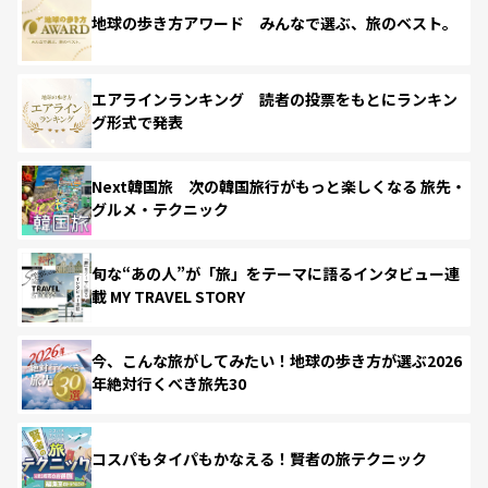
地球の歩き方アワード みんなで選ぶ、旅のベスト。
エアラインランキング 読者の投票をもとにランキン
グ形式で発表
Next韓国旅 次の韓国旅行がもっと楽しくなる 旅先・
グルメ・テクニック
旬な“あの人”が「旅」をテーマに語るインタビュー連
載 MY TRAVEL STORY
今、こんな旅がしてみたい！地球の歩き方が選ぶ2026
年絶対行くべき旅先30
コスパもタイパもかなえる！賢者の旅テクニック