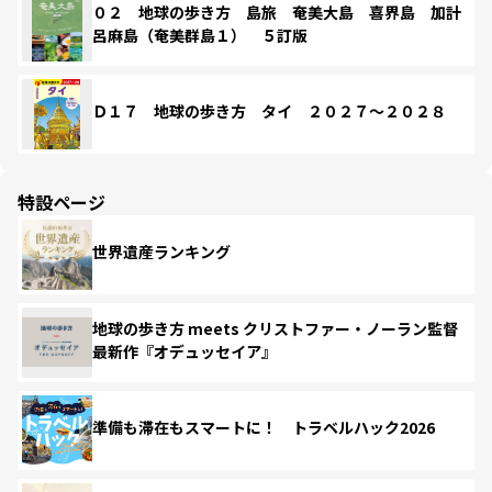
０２ 地球の歩き方 島旅 奄美大島 喜界島 加計
呂麻島（奄美群島１） ５訂版
Ｄ１７ 地球の歩き方 タイ ２０２７～２０２８
特設ページ
世界遺産ランキング
地球の歩き方 meets クリストファー・ノーラン監督
最新作『オデュッセイア』
準備も滞在もスマートに！ トラベルハック2026