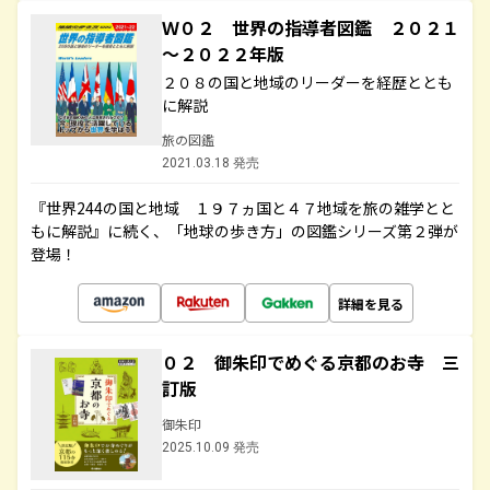
Ｗ０２ 世界の指導者図鑑 ２０２１
～２０２２年版
２０８の国と地域のリーダーを経歴ととも
に解説
旅の図鑑
2021.03.18 発売
『世界244の国と地域 １９７ヵ国と４７地域を旅の雑学とと
もに解説』に続く、「地球の歩き方」の図鑑シリーズ第２弾が
登場！
詳細を見る
０２ 御朱印でめぐる京都のお寺 三
訂版
御朱印
2025.10.09 発売