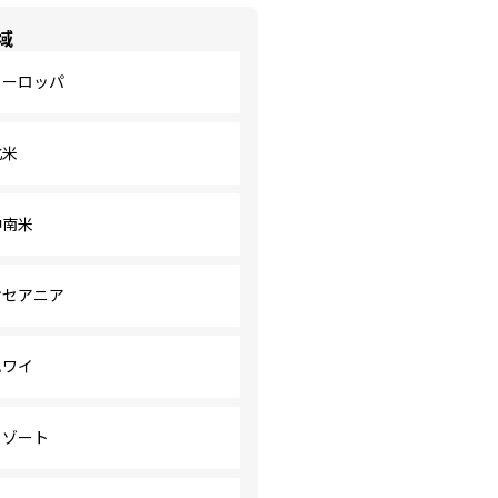
域
ヨーロッパ
北米
中南米
オセアニア
ハワイ
リゾート