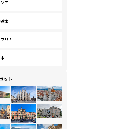
アジア
中近東
アフリカ
日本
ポット