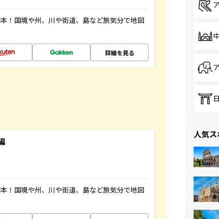
図本！国境や州、川や街道、島など旅気分で地図
詳細を見る
人気ス
編
図本！国境や州、川や街道、島など旅気分で地図