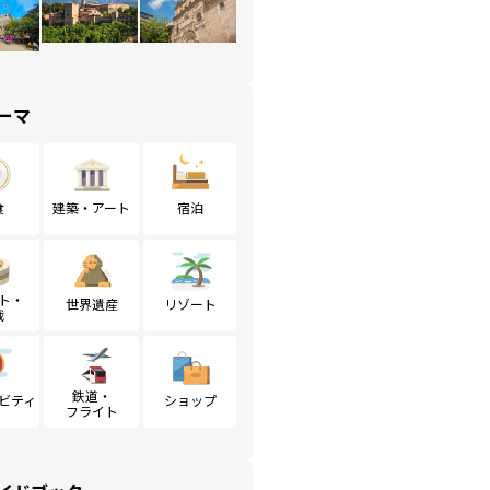
ーマ
食
建築・アート
宿泊
ト・
世界遺産
リゾート
戦
鉄道・
ビティ
ショップ
フライト