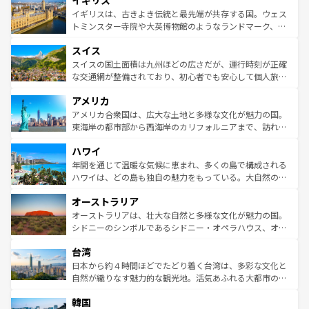
イギリス
顔を持つこの国は、どこを歩いても飽きることがない。ベ
香り高いラベンダー畑など、多彩な楽しみ方が可能だ。さ
ルリンの文化的活気、バイエルン州のアルプスの絶景、そ
イギリスは、古きよき伝統と最先端が共存する国。ウェス
らに、パリ以外の地域にも魅力が溢れており、どの街角に
してライン川沿いのワイン畑といった風景は必見。ビール
トミンスター寺院や大英博物館のようなランドマーク、歴
も豊かな歴史と文化が息づいている。パリ以外の個性あふ
とソーセージを味わいながら地元の人と過ごす楽しい時間
史ある大学都市、美しい丘陵地帯や牧歌的な風景など、エ
れる地方に足を運ぶとそれぞれで全く異なる文化を体験で
スイス
は、お酒好きな人にはぜひ体験してほしい。 なお、新着の
リアごとに異なる魅力がある。また、優雅なアフタヌーン
きるだろう。 なお、新着のフランス情報は
コンテンツ一覧
ドイツ情報は
コンテンツ一覧
を参照してほしい。
ティー、ビール好きにはたまらない英国パブ、サッカー観
スイスの国土面積は九州ほどの広さだが、運行時刻が正確
を参照してほしい。
戦など、本場だからこそできる体験も豊富。イギリスを旅
な交通網が整備されており、初心者でも安心して個人旅行
して楽しみつくそう。 なお、新着のイギリス情報は
コンテ
を楽しめる。日本同様に時刻表どおりの旅が可能だ。中世
アメリカ
ンツ一覧
を参照してほしい。
の建物がそのまま残る町や、スイスならではのユニークな
博物館もあり、アルプス観光だけでなく町歩きも満喫する
アメリカ合衆国は、広大な土地と多様な文化が魅力の国。
ことができる。国民の所得が高いため物価も高いが、旅行
東海岸の都市部から西海岸のカリフォルニアまで、訪れる
者向けの交通パス提供のサービスもあり、うまく活用すれ
場所ごとに異なる風景と体験が待っている。ニューヨーク
ハワイ
ば市内交通費無料で観光を楽しむこともできる。 なお、新
のような巨大都市は、観光、ショッピング、エンターテイ
着のスイス情報は
コンテンツ一覧
を参照してほしい。
ンメントが詰まった刺激的なスポットだ。一方、アメリカ
年間を通じて温暖な気候に恵まれ、多くの島で構成される
西部には大自然が広がり、グランドキャニオンやイエロー
ハワイは、どの島も独自の魅力をもっている。大自然の神
ストーン国立公園といった絶景が堪能できる。さらに、南
秘を感じたいなら、火山が生み出した壮大な景観を誇るハ
オーストラリア
部のニューオーリンズでは、音楽と美食が融合した独特の
ワイ島は見逃せない。また、定番の観光地といえばオアフ
文化が魅力。旅行者はアメリカの各地域で異なる魅力を楽
島だが、静かな自然を求めるならマウイ島やカウアイ島が
オーストラリアは、壮大な自然と多様な文化が魅力の国。
しみながら、その多様性と豊かな歴史を感じることができ
おすすめ。エメラルドグリーンに輝く海をはじめ、豊かな
シドニーのシンボルであるシドニー・オペラハウス、オー
るだろう。車でのロードトリップや列車の旅も、アメリカ
文化や歴史が息づいている。「アロハスピリット」と呼ば
ストラリア東海岸北部に広がる大サンゴ礁地帯グレートバ
ならではの贅沢な旅のスタイルだ。 なお、新着のアメリカ
台湾
れるおもてなしの心で訪れる人々を迎えてくれるハワイの
リアリーフや大陸中央部にそびえるウルル（エアーズロッ
情報は
コンテンツ一覧
を参照してほしい。
人々、おいしいローカルフードやハワイアンミュージッ
ク）、タスマニアの美しい原生林やケアンズの熱帯雨林な
日本から約４時間ほどでたどり着く台湾は、多彩な文化と
ク、伝統的なフラダンスなど、すべてがハワイの魅力を彩
ど、見どころがたくさん。また、カフェやワイン、オージ
自然が織りなす魅力的な観光地。活気あふれる大都市の台
っている。訪れるたびに新しい発見と感動が待っているハ
ービーフなどの食文化も豊かで、美味しいものであふれて
北やノスタルジックな町並みが人気な九份（ジォウフェ
ワイを、存分に味わってほしい。 なお、新着のハワイ情報
韓国
いる。アクティビティも充実しており、サーフィンやダイ
ン）、静ひつな山岳地帯である台湾東部など、都市の喧騒