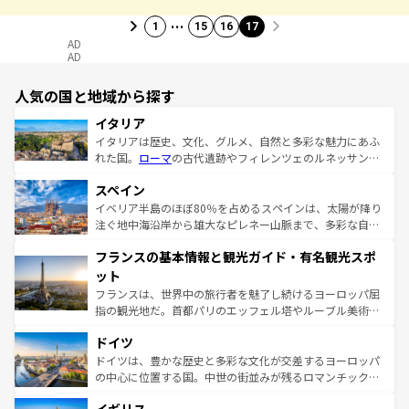
…
1
15
16
17
AD
AD
人気の国と地域から探す
イタリア
イタリアは歴史、文化、グルメ、自然と多彩な魅力にあふ
れた国。
ローマ
の古代遺跡やフィレンツェのルネッサンス
美術、ヴェネツィアの運河など、歴史あるスポットはもち
スペイン
ろん、トスカーナの美しい田園風景やアマルフィ海岸の絶
景など、自然景観も見逃せない。観光の合間には、本場の
イベリア半島のほぼ80％を占めるスペインは、太陽が降り
ピザやパスタなど、絶品のイタリア料理を堪能することも
注ぐ地中海沿岸から雄大なピレネー山脈まで、多彩な自然
できる。朝目覚めてから夜眠るまで、すべての瞬間を楽し
と文化が詰まったヨーロッパ屈指の旅行先だ。多様な地域
フランスの基本情報と観光ガイド・有名観光スポ
ませてくれるイタリアで、忘れられない旅をしてみよう！
文化が根付くこの国では、情熱的なフラメンコ、熱気あふ
なお、新着のイタリア情報は
コンテンツ一覧
を参照してほ
れる闘牛、そして美味しいタパスが生活の一部となってい
ット
しい。
る。首都マドリードの洗練された雰囲気や、バルセロナの
フランスは、世界中の旅行者を魅了し続けるヨーロッパ屈
アートに溢れた街角から、地方では古代ローマ遺跡や中世
指の観光地だ。首都パリのエッフェル塔やルーブル美術館
の城塞都市、穏やかなビーチリゾートまで多彩な表情を見
といった象徴的なスポットから、田舎町の古風な美しさま
せる。地方によって風土や気候が異なるスペインはその個
ドイツ
で、幅広い魅力が詰まっている。華麗な宮殿、歴史的な大
性で訪れる人を魅了する。 なお、新着のスペイン情報は
コ
聖堂、美しいビーチ、そして豊かな自然が、訪れる者を心
ドイツは、豊かな歴史と多彩な文化が交差するヨーロッパ
ンテンツ一覧
を参照してほしい。
から魅了する。また、フランスは美食の国としても知ら
の中心に位置する国。中世の街並みが残るロマンチック街
れ、フランス料理はユネスコ無形文化遺産にも登録されて
道から、未来を先取りするようなモダンな都市まで多様な
いる。シャンパンの発祥地であるランス、プロヴァンスの