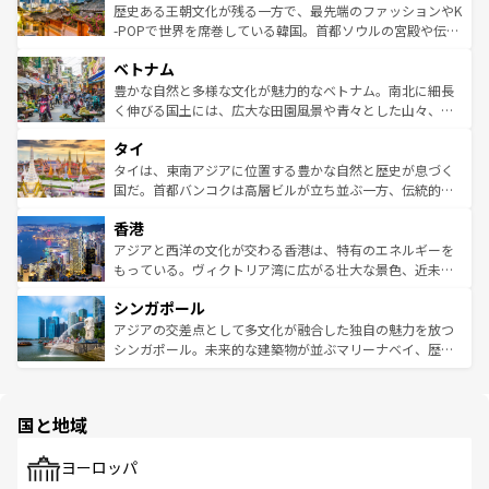
は
コンテンツ一覧
を参照してほしい。
ビング、ハイキングなど、アウトドア好きにはたまらな
と山間の静けさが共存しており、訪れる人に新しい発見と
歴史ある王朝文化が残る一方で、最先端のファッションやK
い。オーストラリアの多彩な魅力を存分に味わいつくそ
驚きをもたらしてくれる。また、奥深い台湾の食文化も魅
-POPで世界を席巻している韓国。首都ソウルの宮殿や伝統
う。 なお、新着のオーストラリア情報は
コンテンツ一覧
を
力で、夜市などの屋台グルメから高級料理、ヘルシーで美
家屋が並ぶエリアでは韓国の歴史と文化に浸ることがで
参照してほしい。
ベトナム
容にもいいと評判のスイーツなど、バラエティ豊かな料理
き、地方に足を延ばせば四季折々の自然美を楽しむことが
が味わえる。 なお、新着の台湾情報は
コンテンツ一覧
を参
できる。そして、キムチや焼肉、絶品のストリートフード
豊かな自然と多様な文化が魅力的なベトナム。南北に細長
照してほしい。
まで、さまざまな韓国料理が待っている。夜には、韓国な
く伸びる国土には、広大な田園風景や青々とした山々、世
らではのナイトライフも堪能できる。あたたかいホスピタ
界遺産に登録された壮大な自然景観が点在し、都市部では
タイ
リティに包まれながら、韓国の多彩な魅力を心ゆくまで味
急速な発展と共に伝統が息づく。ハノイの古い町並みやホ
わってみてほしい。 なお、新着の韓国情報は
コンテンツ一
ーチミン市のフランス統治時代の建物も、独特の雰囲気を
タイは、東南アジアに位置する豊かな自然と歴史が息づく
覧
を参照してほしい。
醸し出している。また、バラエティの豊かさとおいしさで
国だ。首都バンコクは高層ビルが立ち並ぶ一方、伝統的な
世界中の食通を魅了してやまないベトナム料理も魅力のひ
寺院や市場がいたるところに点在し、古きよき文化と現代
香港
とつ。フォーやバインミー、ベトナムコーヒーなどは、ぜ
の活気が交差している。北部ではチェンマイなどの山岳地
ひ現地で味わいたい。どの地域を訪れてもあたたかい人々
帯で自然と触れ合い、南部ではプーケットやクラビの美し
アジアと西洋の文化が交わる香港は、特有のエネルギーを
が旅行者を迎えてくれるので、きっと忘れられない旅にな
いビーチでリゾート気分を楽しむことができる。タイ料理
もっている。ヴィクトリア湾に広がる壮大な景色、近未来
るはずだ。 なお、新着のベトナム情報は
コンテンツ一覧
を
は世界的に有名で、屋台から高級レストランまで味覚を刺
的なアートスポット、そして歴史と現代が融合した町並
参照してほしい。
シンガポール
激する。気候は一年中温暖で、どの季節にも異なる楽しみ
み、どこを訪れても感動するはず。観光スポットが密集し
が待っている。親しみやすいタイの人々、仏教を中心とし
ており、効率よく見どころを回れるのも魅力。息をのむよ
アジアの交差点として多文化が融合した独自の魅力を放つ
た文化、そして多様な観光資源が、訪れる旅人を魅了し続
うな絶景から文化的な体験まで、香港を存分に楽しみ尽く
シンガポール。未来的な建築物が並ぶマリーナベイ、歴史
ける。 なお、新着のタイ情報は
コンテンツ一覧
を参照して
そう。 なお、新着の香港情報は
コンテンツ一覧
を参照して
と伝統を感じられるエスニックタウン、多数の緑豊かな公
ほしい。
ほしい。
園や自然保護区など、自然が調和した近代的な景観と文化
の多様性あふれるカラフルな町は、どこを歩いても新しい
国と地域
発見がある。さらに、治安のよさや充実した公共交通機関
も、旅行者にとっては魅力的なポイント。グルメも豊富
で、ホーカーズは地元の風情を楽しめる外せないスポット
ヨーロッパ
だ。訪れる人を飽きさせないシンガポールで、多様な魅力