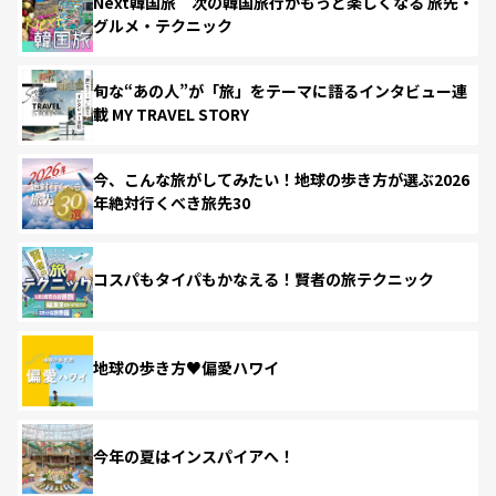
Next韓国旅 次の韓国旅行がもっと楽しくなる 旅先・
グルメ・テクニック
旬な“あの人”が「旅」をテーマに語るインタビュー連
載 MY TRAVEL STORY
今、こんな旅がしてみたい！地球の歩き方が選ぶ2026
年絶対行くべき旅先30
コスパもタイパもかなえる！賢者の旅テクニック
地球の歩き方♥偏愛ハワイ
今年の夏はインスパイアへ！