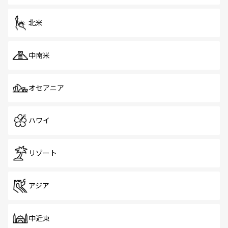
を体感しよう。 なお、新着のシンガポール情報は
コンテン
ツ一覧
を参照してほしい。
北米
中南米
オセアニア
ハワイ
リゾート
アジア
中近東