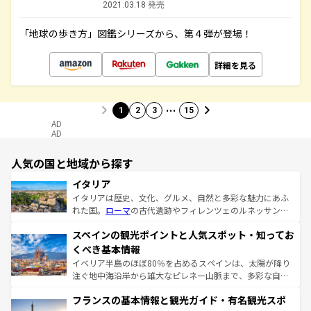
2021.03.18 発売
「地球の歩き方」図鑑シリーズから、第４弾が登場！
詳細を見る
…
1
2
3
15
AD
AD
人気の国と地域から探す
イタリア
イタリアは歴史、文化、グルメ、自然と多彩な魅力にあふ
れた国。
ローマ
の古代遺跡やフィレンツェのルネッサンス
美術、ヴェネツィアの運河など、歴史あるスポットはもち
スペインの観光ポイントと人気スポット・知ってお
ろん、トスカーナの美しい田園風景やアマルフィ海岸の絶
景など、自然景観も見逃せない。観光の合間には、本場の
くべき基本情報
ピザやパスタなど、絶品のイタリア料理を堪能することも
イベリア半島のほぼ80％を占めるスペインは、太陽が降り
できる。朝目覚めてから夜眠るまで、すべての瞬間を楽し
注ぐ地中海沿岸から雄大なピレネー山脈まで、多彩な自然
ませてくれるイタリアで、忘れられない旅をしてみよう！
と文化が詰まったヨーロッパ屈指の旅行先だ。多様な地域
なお、新着のイタリア情報は
コンテンツ一覧
を参照してほ
フランスの基本情報と観光ガイド・有名観光スポ
文化が根付くこの国では、情熱的なフラメンコ、熱気あふ
しい。