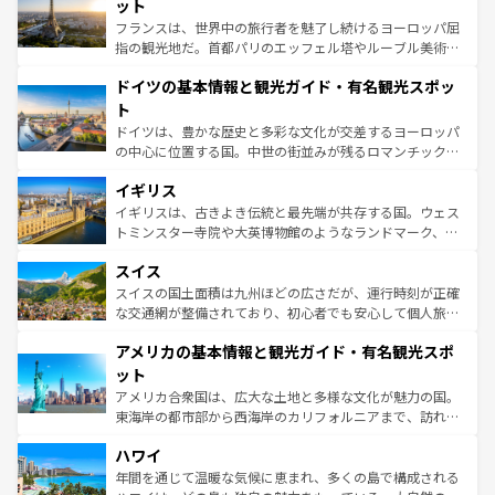
れる闘牛、そして美味しいタパスが生活の一部となってい
ット
る。首都マドリードの洗練された雰囲気や、バルセロナの
フランスは、世界中の旅行者を魅了し続けるヨーロッパ屈
アートに溢れた街角から、地方では古代ローマ遺跡や中世
指の観光地だ。首都パリのエッフェル塔やルーブル美術館
の城塞都市、穏やかなビーチリゾートまで多彩な表情を見
といった象徴的なスポットから、田舎町の古風な美しさま
せる。地方によって風土や気候が異なるスペインはその個
ドイツの基本情報と観光ガイド・有名観光スポッ
で、幅広い魅力が詰まっている。華麗な宮殿、歴史的な大
性で訪れる人を魅了する。 なお、新着のスペイン情報は
コ
聖堂、美しいビーチ、そして豊かな自然が、訪れる者を心
ト
ンテンツ一覧
を参照してほしい。
から魅了する。また、フランスは美食の国としても知ら
ドイツは、豊かな歴史と多彩な文化が交差するヨーロッパ
れ、フランス料理はユネスコ無形文化遺産にも登録されて
の中心に位置する国。中世の街並みが残るロマンチック街
いる。シャンパンの発祥地であるランス、プロヴァンスの
道から、未来を先取りするようなモダンな都市まで多様な
香り高いラベンダー畑など、多彩な楽しみ方が可能だ。さ
イギリス
顔を持つこの国は、どこを歩いても飽きることがない。ベ
らに、パリ以外の地域にも魅力が溢れており、どの街角に
ルリンの文化的活気、バイエルン州のアルプスの絶景、そ
イギリスは、古きよき伝統と最先端が共存する国。ウェス
も豊かな歴史と文化が息づいている。パリ以外の個性あふ
してライン川沿いのワイン畑といった風景は必見。ビール
トミンスター寺院や大英博物館のようなランドマーク、歴
れる地方に足を運ぶとそれぞれで全く異なる文化を体験で
とソーセージを味わいながら地元の人と過ごす楽しい時間
史ある大学都市、美しい丘陵地帯や牧歌的な風景など、エ
きるだろう。 なお、新着のフランス情報は
コンテンツ一覧
スイス
は、お酒好きな人にはぜひ体験してほしい。 なお、新着の
リアごとに異なる魅力がある。また、優雅なアフタヌーン
を参照してほしい。
ドイツ情報は
コンテンツ一覧
を参照してほしい。
ティー、ビール好きにはたまらない英国パブ、サッカー観
スイスの国土面積は九州ほどの広さだが、運行時刻が正確
戦など、本場だからこそできる体験も豊富。イギリスを旅
な交通網が整備されており、初心者でも安心して個人旅行
して楽しみつくそう。 なお、新着のイギリス情報は
コンテ
を楽しめる。日本同様に時刻表どおりの旅が可能だ。中世
アメリカの基本情報と観光ガイド・有名観光スポ
ンツ一覧
を参照してほしい。
の建物がそのまま残る町や、スイスならではのユニークな
博物館もあり、アルプス観光だけでなく町歩きも満喫する
ット
ことができる。国民の所得が高いため物価も高いが、旅行
アメリカ合衆国は、広大な土地と多様な文化が魅力の国。
者向けの交通パス提供のサービスもあり、うまく活用すれ
東海岸の都市部から西海岸のカリフォルニアまで、訪れる
ば市内交通費無料で観光を楽しむこともできる。 なお、新
場所ごとに異なる風景と体験が待っている。ニューヨーク
着のスイス情報は
コンテンツ一覧
を参照してほしい。
ハワイ
のような巨大都市は、観光、ショッピング、エンターテイ
ンメントが詰まった刺激的なスポットだ。一方、アメリカ
年間を通じて温暖な気候に恵まれ、多くの島で構成される