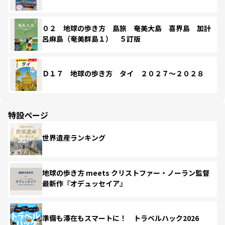
０２ 地球の歩き方 島旅 奄美大島 喜界島 加計
呂麻島（奄美群島１） ５訂版
Ｄ１７ 地球の歩き方 タイ ２０２７～２０２８
特設ページ
世界遺産ランキング
地球の歩き方 meets クリストファー・ノーラン監督
最新作『オデュッセイア』
準備も滞在もスマートに！ トラベルハック2026