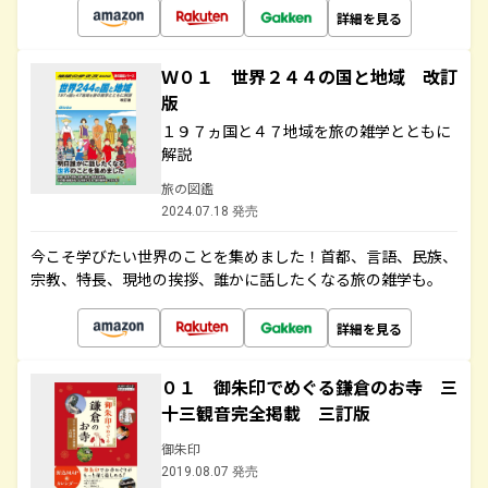
詳細を見る
Ｗ０１ 世界２４４の国と地域 改訂
版
１９７ヵ国と４７地域を旅の雑学とともに
解説
旅の図鑑
2024.07.18 発売
今こそ学びたい世界のことを集めました！首都、言語、民族、
宗教、特長、現地の挨拶、誰かに話したくなる旅の雑学も。
詳細を見る
０１ 御朱印でめぐる鎌倉のお寺 三
十三観音完全掲載 三訂版
御朱印
2019.08.07 発売