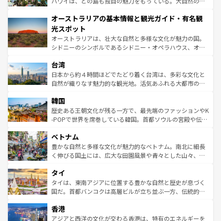
西部には大自然が広がり、グランドキャニオンやイエロー
ハワイは、どの島も独自の魅力をもっている。大自然の神
ストーン国立公園といった絶景が堪能できる。さらに、南
秘を感じたいなら、火山が生み出した壮大な景観を誇るハ
オーストラリアの基本情報と観光ガイド・有名観
部のニューオーリンズでは、音楽と美食が融合した独特の
ワイ島は見逃せない。また、定番の観光地といえばオアフ
文化が魅力。旅行者はアメリカの各地域で異なる魅力を楽
島だが、静かな自然を求めるならマウイ島やカウアイ島が
光スポット
しみながら、その多様性と豊かな歴史を感じることができ
おすすめ。エメラルドグリーンに輝く海をはじめ、豊かな
オーストラリアは、壮大な自然と多様な文化が魅力の国。
るだろう。車でのロードトリップや列車の旅も、アメリカ
文化や歴史が息づいている。「アロハスピリット」と呼ば
シドニーのシンボルであるシドニー・オペラハウス、オー
ならではの贅沢な旅のスタイルだ。 なお、新着のアメリカ
れるおもてなしの心で訪れる人々を迎えてくれるハワイの
ストラリア東海岸北部に広がる大サンゴ礁地帯グレートバ
情報は
コンテンツ一覧
を参照してほしい。
人々、おいしいローカルフードやハワイアンミュージッ
台湾
リアリーフや大陸中央部にそびえるウルル（エアーズロッ
ク、伝統的なフラダンスなど、すべてがハワイの魅力を彩
ク）、タスマニアの美しい原生林やケアンズの熱帯雨林な
日本から約４時間ほどでたどり着く台湾は、多彩な文化と
っている。訪れるたびに新しい発見と感動が待っているハ
ど、見どころがたくさん。また、カフェやワイン、オージ
自然が織りなす魅力的な観光地。活気あふれる大都市の台
ワイを、存分に味わってほしい。 なお、新着のハワイ情報
ービーフなどの食文化も豊かで、美味しいものであふれて
北やノスタルジックな町並みが人気な九份（ジォウフェ
は
コンテンツ一覧
を参照してほしい。
韓国
いる。アクティビティも充実しており、サーフィンやダイ
ン）、静ひつな山岳地帯である台湾東部など、都市の喧騒
ビング、ハイキングなど、アウトドア好きにはたまらな
と山間の静けさが共存しており、訪れる人に新しい発見と
歴史ある王朝文化が残る一方で、最先端のファッションやK
い。オーストラリアの多彩な魅力を存分に味わいつくそ
驚きをもたらしてくれる。また、奥深い台湾の食文化も魅
-POPで世界を席巻している韓国。首都ソウルの宮殿や伝統
う。 なお、新着のオーストラリア情報は
コンテンツ一覧
を
力で、夜市などの屋台グルメから高級料理、ヘルシーで美
家屋が並ぶエリアでは韓国の歴史と文化に浸ることがで
参照してほしい。
ベトナム
容にもいいと評判のスイーツなど、バラエティ豊かな料理
き、地方に足を延ばせば四季折々の自然美を楽しむことが
が味わえる。 なお、新着の台湾情報は
コンテンツ一覧
を参
できる。そして、キムチや焼肉、絶品のストリートフード
豊かな自然と多様な文化が魅力的なベトナム。南北に細長
照してほしい。
まで、さまざまな韓国料理が待っている。夜には、韓国な
く伸びる国土には、広大な田園風景や青々とした山々、世
らではのナイトライフも堪能できる。あたたかいホスピタ
界遺産に登録された壮大な自然景観が点在し、都市部では
タイ
リティに包まれながら、韓国の多彩な魅力を心ゆくまで味
急速な発展と共に伝統が息づく。ハノイの古い町並みやホ
わってみてほしい。 なお、新着の韓国情報は
コンテンツ一
ーチミン市のフランス統治時代の建物も、独特の雰囲気を
タイは、東南アジアに位置する豊かな自然と歴史が息づく
覧
を参照してほしい。
醸し出している。また、バラエティの豊かさとおいしさで
国だ。首都バンコクは高層ビルが立ち並ぶ一方、伝統的な
世界中の食通を魅了してやまないベトナム料理も魅力のひ
寺院や市場がいたるところに点在し、古きよき文化と現代
香港
とつ。フォーやバインミー、ベトナムコーヒーなどは、ぜ
の活気が交差している。北部ではチェンマイなどの山岳地
ひ現地で味わいたい。どの地域を訪れてもあたたかい人々
帯で自然と触れ合い、南部ではプーケットやクラビの美し
アジアと西洋の文化が交わる香港は、特有のエネルギーを