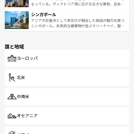
が旅行者を迎えてくれるので、きっと忘れられない旅にな
いビーチでリゾート気分を楽しむことができる。タイ料理
もっている。ヴィクトリア湾に広がる壮大な景色、近未来
るはずだ。 なお、新着のベトナム情報は
コンテンツ一覧
を
は世界的に有名で、屋台から高級レストランまで味覚を刺
的なアートスポット、そして歴史と現代が融合した町並
参照してほしい。
シンガポール
激する。気候は一年中温暖で、どの季節にも異なる楽しみ
み、どこを訪れても感動するはず。観光スポットが密集し
が待っている。親しみやすいタイの人々、仏教を中心とし
ており、効率よく見どころを回れるのも魅力。息をのむよ
アジアの交差点として多文化が融合した独自の魅力を放つ
た文化、そして多様な観光資源が、訪れる旅人を魅了し続
うな絶景から文化的な体験まで、香港を存分に楽しみ尽く
シンガポール。未来的な建築物が並ぶマリーナベイ、歴史
ける。 なお、新着のタイ情報は
コンテンツ一覧
を参照して
そう。 なお、新着の香港情報は
コンテンツ一覧
を参照して
と伝統を感じられるエスニックタウン、多数の緑豊かな公
ほしい。
ほしい。
園や自然保護区など、自然が調和した近代的な景観と文化
の多様性あふれるカラフルな町は、どこを歩いても新しい
国と地域
発見がある。さらに、治安のよさや充実した公共交通機関
も、旅行者にとっては魅力的なポイント。グルメも豊富
で、ホーカーズは地元の風情を楽しめる外せないスポット
ヨーロッパ
だ。訪れる人を飽きさせないシンガポールで、多様な魅力
を体感しよう。 なお、新着のシンガポール情報は
コンテン
ツ一覧
を参照してほしい。
北米
中南米
オセアニア