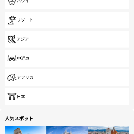
ハワイ
リゾート
アジア
中近東
アフリカ
日本
人気スポット