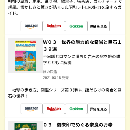
昭和の風景、家電、乗り物、駄菓子、喫茶店、カルチャーまで
網羅。懐かしさと驚きが詰まった昭和レトロの魅力を旅するガ
イド。
詳細を見る
Ｗ０３ 世界の魅力的な奇岩と巨石１
３９選
不思議とロマンに満ちた岩石の謎を旅の雑
学とともに解説
旅の図鑑
2021.03.18 発売
「地球の歩き方」図鑑シリーズ第３弾は、謎だらけの奇岩と巨
石の世界！
詳細を見る
０３ 御朱印でめぐる奈良のお寺