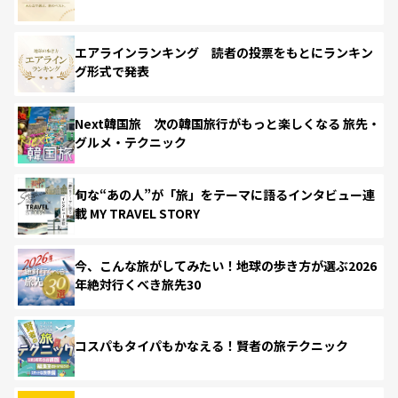
エアラインランキング 読者の投票をもとにランキン
グ形式で発表
Next韓国旅 次の韓国旅行がもっと楽しくなる 旅先・
グルメ・テクニック
旬な“あの人”が「旅」をテーマに語るインタビュー連
載 MY TRAVEL STORY
今、こんな旅がしてみたい！地球の歩き方が選ぶ2026
年絶対行くべき旅先30
コスパもタイパもかなえる！賢者の旅テクニック