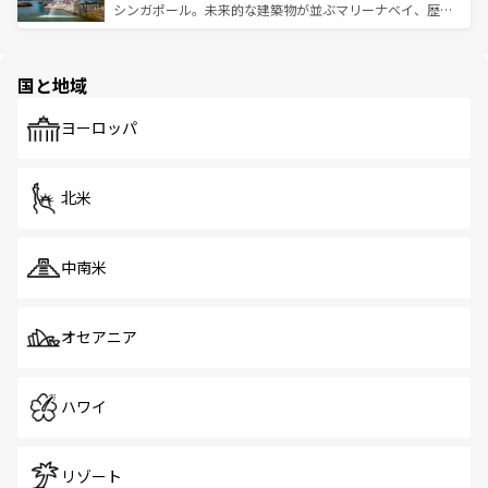
た文化、そして多様な観光資源が、訪れる旅人を魅了し続
うな絶景から文化的な体験まで、香港を存分に楽しみ尽く
シンガポール。未来的な建築物が並ぶマリーナベイ、歴史
ける。 なお、新着のタイ情報は
コンテンツ一覧
を参照して
そう。 なお、新着の香港情報は
コンテンツ一覧
を参照して
と伝統を感じられるエスニックタウン、多数の緑豊かな公
ほしい。
ほしい。
園や自然保護区など、自然が調和した近代的な景観と文化
の多様性あふれるカラフルな町は、どこを歩いても新しい
国と地域
発見がある。さらに、治安のよさや充実した公共交通機関
も、旅行者にとっては魅力的なポイント。グルメも豊富
で、ホーカーズは地元の風情を楽しめる外せないスポット
ヨーロッパ
だ。訪れる人を飽きさせないシンガポールで、多様な魅力
を体感しよう。 なお、新着のシンガポール情報は
コンテン
ツ一覧
を参照してほしい。
北米
中南米
オセアニア
ハワイ
リゾート