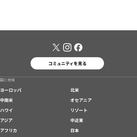
コミュニティを見る
国と地域
ヨーロッパ
北米
中南米
オセアニア
ハワイ
リゾート
アジア
中近東
アフリカ
日本