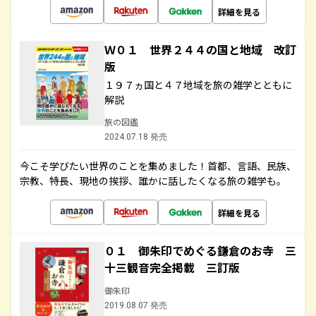
詳細を見る
Ｗ０１ 世界２４４の国と地域 改訂
版
１９７ヵ国と４７地域を旅の雑学とともに
解説
旅の図鑑
2024.07.18 発売
今こそ学びたい世界のことを集めました！首都、言語、民族、
宗教、特長、現地の挨拶、誰かに話したくなる旅の雑学も。
詳細を見る
０１ 御朱印でめぐる鎌倉のお寺 三
十三観音完全掲載 三訂版
御朱印
2019.08.07 発売