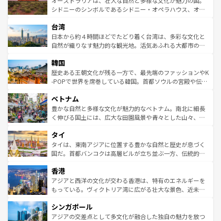
オーストラリアは、壮大な自然と多様な文化が魅力の国。
しみながら、その多様性と豊かな歴史を感じることができ
おすすめ。エメラルドグリーンに輝く海をはじめ、豊かな
シドニーのシンボルであるシドニー・オペラハウス、オー
るだろう。車でのロードトリップや列車の旅も、アメリカ
文化や歴史が息づいている。「アロハスピリット」と呼ば
ストラリア東海岸北部に広がる大サンゴ礁地帯グレートバ
ならではの贅沢な旅のスタイルだ。 なお、新着のアメリカ
台湾
れるおもてなしの心で訪れる人々を迎えてくれるハワイの
リアリーフや大陸中央部にそびえるウルル（エアーズロッ
情報は
コンテンツ一覧
を参照してほしい。
人々、おいしいローカルフードやハワイアンミュージッ
ク）、タスマニアの美しい原生林やケアンズの熱帯雨林な
日本から約４時間ほどでたどり着く台湾は、多彩な文化と
ク、伝統的なフラダンスなど、すべてがハワイの魅力を彩
ど、見どころがたくさん。また、カフェやワイン、オージ
自然が織りなす魅力的な観光地。活気あふれる大都市の台
っている。訪れるたびに新しい発見と感動が待っているハ
ービーフなどの食文化も豊かで、美味しいものであふれて
北やノスタルジックな町並みが人気な九份（ジォウフェ
ワイを、存分に味わってほしい。 なお、新着のハワイ情報
韓国
いる。アクティビティも充実しており、サーフィンやダイ
ン）、静ひつな山岳地帯である台湾東部など、都市の喧騒
は
コンテンツ一覧
を参照してほしい。
ビング、ハイキングなど、アウトドア好きにはたまらな
と山間の静けさが共存しており、訪れる人に新しい発見と
歴史ある王朝文化が残る一方で、最先端のファッションやK
い。オーストラリアの多彩な魅力を存分に味わいつくそ
驚きをもたらしてくれる。また、奥深い台湾の食文化も魅
-POPで世界を席巻している韓国。首都ソウルの宮殿や伝統
う。 なお、新着のオーストラリア情報は
コンテンツ一覧
を
力で、夜市などの屋台グルメから高級料理、ヘルシーで美
家屋が並ぶエリアでは韓国の歴史と文化に浸ることがで
参照してほしい。
ベトナム
容にもいいと評判のスイーツなど、バラエティ豊かな料理
き、地方に足を延ばせば四季折々の自然美を楽しむことが
が味わえる。 なお、新着の台湾情報は
コンテンツ一覧
を参
できる。そして、キムチや焼肉、絶品のストリートフード
豊かな自然と多様な文化が魅力的なベトナム。南北に細長
照してほしい。
まで、さまざまな韓国料理が待っている。夜には、韓国な
く伸びる国土には、広大な田園風景や青々とした山々、世
らではのナイトライフも堪能できる。あたたかいホスピタ
界遺産に登録された壮大な自然景観が点在し、都市部では
タイ
リティに包まれながら、韓国の多彩な魅力を心ゆくまで味
急速な発展と共に伝統が息づく。ハノイの古い町並みやホ
わってみてほしい。 なお、新着の韓国情報は
コンテンツ一
ーチミン市のフランス統治時代の建物も、独特の雰囲気を
タイは、東南アジアに位置する豊かな自然と歴史が息づく
覧
を参照してほしい。
醸し出している。また、バラエティの豊かさとおいしさで
国だ。首都バンコクは高層ビルが立ち並ぶ一方、伝統的な
世界中の食通を魅了してやまないベトナム料理も魅力のひ
寺院や市場がいたるところに点在し、古きよき文化と現代
香港
とつ。フォーやバインミー、ベトナムコーヒーなどは、ぜ
の活気が交差している。北部ではチェンマイなどの山岳地
ひ現地で味わいたい。どの地域を訪れてもあたたかい人々
帯で自然と触れ合い、南部ではプーケットやクラビの美し
アジアと西洋の文化が交わる香港は、特有のエネルギーを
が旅行者を迎えてくれるので、きっと忘れられない旅にな
いビーチでリゾート気分を楽しむことができる。タイ料理
もっている。ヴィクトリア湾に広がる壮大な景色、近未来
るはずだ。 なお、新着のベトナム情報は
コンテンツ一覧
を
は世界的に有名で、屋台から高級レストランまで味覚を刺
的なアートスポット、そして歴史と現代が融合した町並
参照してほしい。
シンガポール
激する。気候は一年中温暖で、どの季節にも異なる楽しみ
み、どこを訪れても感動するはず。観光スポットが密集し
が待っている。親しみやすいタイの人々、仏教を中心とし
ており、効率よく見どころを回れるのも魅力。息をのむよ
アジアの交差点として多文化が融合した独自の魅力を放つ