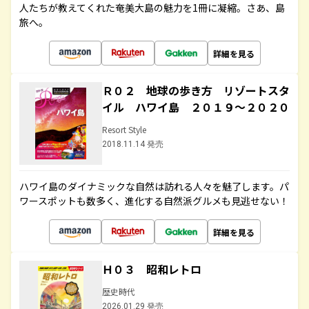
人たちが教えてくれた奄美大島の魅力を1冊に凝縮。さあ、島
旅へ。
詳細を見る
Ｒ０２ 地球の歩き方 リゾートスタ
イル ハワイ島 ２０１９～２０２０
Resort Style
2018.11.14 発売
ハワイ島のダイナミックな自然は訪れる人々を魅了します。パ
ワースポットも数多く、進化する自然派グルメも見逃せない！
詳細を見る
Ｈ０３ 昭和レトロ
歴史時代
2026.01.29 発売