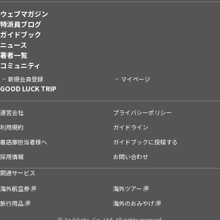
ウェブマガジン
特派員ブログ
ガイドブック
ニュース
著者一覧
コミュニティ
新規会員登録
マイページ
GOOD LUCK TRIP
運営会社
プライバシーポリシー
利用規約
ガイドライン
書店御担当者様へ
ガイドブックに投稿する
採用情報
お問い合わせ
関連サービス
海外航空券
海外ツアー
旅行用品
海外のおみやげ
© Arukikata. Co.,Ltd. All rights reserved.