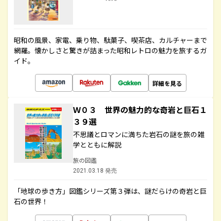
昭和の風景、家電、乗り物、駄菓子、喫茶店、カルチャーまで
網羅。懐かしさと驚きが詰まった昭和レトロの魅力を旅するガ
イド。
詳細を見る
Ｗ０３ 世界の魅力的な奇岩と巨石１
３９選
不思議とロマンに満ちた岩石の謎を旅の雑
学とともに解説
旅の図鑑
2021.03.18 発売
「地球の歩き方」図鑑シリーズ第３弾は、謎だらけの奇岩と巨
石の世界！