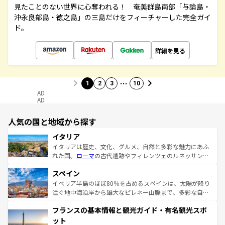
見たことのない世界に心奪われる！ 奄美群島南部「与論島・
沖永良部島・徳之島」の三島だけをフィーチャーした完全ガイ
ド。
詳細を見る
…
1
2
3
10
AD
AD
人気の国と地域から探す
イタリア
イタリアは歴史、文化、グルメ、自然と多彩な魅力にあふ
れた国。
ローマ
の古代遺跡やフィレンツェのルネッサンス
美術、ヴェネツィアの運河など、歴史あるスポットはもち
スペイン
ろん、トスカーナの美しい田園風景やアマルフィ海岸の絶
景など、自然景観も見逃せない。観光の合間には、本場の
イベリア半島のほぼ80％を占めるスペインは、太陽が降り
ピザやパスタなど、絶品のイタリア料理を堪能することも
注ぐ地中海沿岸から雄大なピレネー山脈まで、多彩な自然
できる。朝目覚めてから夜眠るまで、すべての瞬間を楽し
と文化が詰まったヨーロッパ屈指の旅行先だ。多様な地域
フランスの基本情報と観光ガイド・有名観光スポ
ませてくれるイタリアで、忘れられない旅をしてみよう！
文化が根付くこの国では、情熱的なフラメンコ、熱気あふ
なお、新着のイタリア情報は
コンテンツ一覧
を参照してほ
れる闘牛、そして美味しいタパスが生活の一部となってい
ット