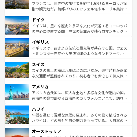
しい。
る。首都マドリードの洗練された雰囲気や、バルセロナの
フランスは、世界中の旅行者を魅了し続けるヨーロッパ屈
アートに溢れた街角から、地方では古代ローマ遺跡や中世
指の観光地だ。首都パリのエッフェル塔やルーブル美術館
の城塞都市、穏やかなビーチリゾートまで多彩な表情を見
といった象徴的なスポットから、田舎町の古風な美しさま
せる。地方によって風土や気候が異なるスペインはその個
ドイツ
で、幅広い魅力が詰まっている。華麗な宮殿、歴史的な大
性で訪れる人を魅了する。 なお、新着のスペイン情報は
コ
聖堂、美しいビーチ、そして豊かな自然が、訪れる者を心
ドイツは、豊かな歴史と多彩な文化が交差するヨーロッパ
ンテンツ一覧
を参照してほしい。
から魅了する。また、フランスは美食の国としても知ら
の中心に位置する国。中世の街並みが残るロマンチック街
れ、フランス料理はユネスコ無形文化遺産にも登録されて
道から、未来を先取りするようなモダンな都市まで多様な
イギリス
いる。シャンパンの発祥地であるランス、プロヴァンスの
顔を持つこの国は、どこを歩いても飽きることがない。ベ
香り高いラベンダー畑など、多彩な楽しみ方が可能だ。さ
ルリンの文化的活気、バイエルン州のアルプスの絶景、そ
イギリスは、古きよき伝統と最先端が共存する国。ウェス
らに、パリ以外の地域にも魅力が溢れており、どの街角に
してライン川沿いのワイン畑といった風景は必見。ビール
トミンスター寺院や大英博物館のようなランドマーク、歴
も豊かな歴史と文化が息づいている。パリ以外の個性あふ
とソーセージを味わいながら地元の人と過ごす楽しい時間
史ある大学都市、美しい丘陵地帯や牧歌的な風景など、エ
れる地方に足を運ぶとそれぞれで全く異なる文化を体験で
スイス
は、お酒好きな人にはぜひ体験してほしい。 なお、新着の
リアごとに異なる魅力がある。また、優雅なアフタヌーン
きるだろう。 なお、新着のフランス情報は
コンテンツ一覧
ドイツ情報は
コンテンツ一覧
を参照してほしい。
ティー、ビール好きにはたまらない英国パブ、サッカー観
スイスの国土面積は九州ほどの広さだが、運行時刻が正確
を参照してほしい。
戦など、本場だからこそできる体験も豊富。イギリスを旅
な交通網が整備されており、初心者でも安心して個人旅行
して楽しみつくそう。 なお、新着のイギリス情報は
コンテ
を楽しめる。日本同様に時刻表どおりの旅が可能だ。中世
アメリカ
ンツ一覧
を参照してほしい。
の建物がそのまま残る町や、スイスならではのユニークな
博物館もあり、アルプス観光だけでなく町歩きも満喫する
アメリカ合衆国は、広大な土地と多様な文化が魅力の国。
ことができる。国民の所得が高いため物価も高いが、旅行
東海岸の都市部から西海岸のカリフォルニアまで、訪れる
者向けの交通パス提供のサービスもあり、うまく活用すれ
場所ごとに異なる風景と体験が待っている。ニューヨーク
ハワイ
ば市内交通費無料で観光を楽しむこともできる。 なお、新
のような巨大都市は、観光、ショッピング、エンターテイ
着のスイス情報は
コンテンツ一覧
を参照してほしい。
ンメントが詰まった刺激的なスポットだ。一方、アメリカ
年間を通じて温暖な気候に恵まれ、多くの島で構成される
西部には大自然が広がり、グランドキャニオンやイエロー
ハワイは、どの島も独自の魅力をもっている。大自然の神
ストーン国立公園といった絶景が堪能できる。さらに、南
秘を感じたいなら、火山が生み出した壮大な景観を誇るハ
オーストラリア
部のニューオーリンズでは、音楽と美食が融合した独特の
ワイ島は見逃せない。また、定番の観光地といえばオアフ
文化が魅力。旅行者はアメリカの各地域で異なる魅力を楽
島だが、静かな自然を求めるならマウイ島やカウアイ島が