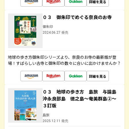
詳細を見る
０３ 御朱印でめぐる奈良のお寺
御朱印
2024.06.27 発売
地球の歩き方御朱印シリーズより、奈良のお寺の最新版が登
場！すばらしい古寺と御朱印の数々に合いに出かけませんか？
詳細を見る
０３ 地球の歩き方 島旅 与論島
沖永良部島 徳之島～奄美群島②～
３訂版
島旅
2025.12.11 発売