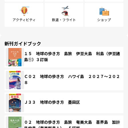
アクティビティ
鉄道・フライト
ショップ
新刊ガイドブック
１５ 地球の歩き方 島旅 伊豆大島 利島（伊豆諸
島①）３訂版
Ｃ０２ 地球の歩き方 ハワイ島 ２０２７～２０２
８
Ｊ３３ 地球の歩き方 墨田区
０２ 地球の歩き方 島旅 奄美大島 喜界島 加計
呂麻島（奄美群島１） ５訂版