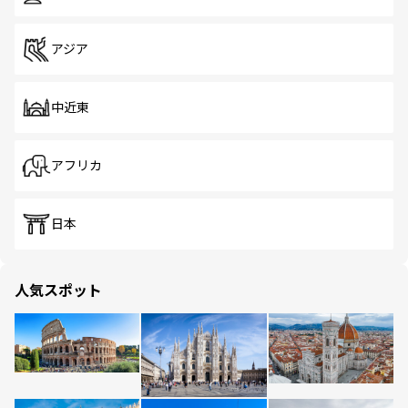
アジア
中近東
アフリカ
日本
人気スポット