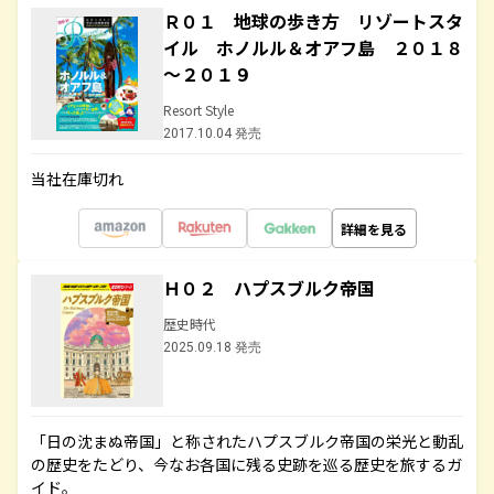
Ｒ０１ 地球の歩き方 リゾートスタ
イル ホノルル＆オアフ島 ２０１８
～２０１９
Resort Style
2017.10.04 発売
当社在庫切れ
詳細を見る
Ｈ０２ ハプスブルク帝国
歴史時代
2025.09.18 発売
「日の沈まぬ帝国」と称されたハプスブルク帝国の栄光と動乱
の歴史をたどり、今なお各国に残る史跡を巡る歴史を旅するガ
イド。