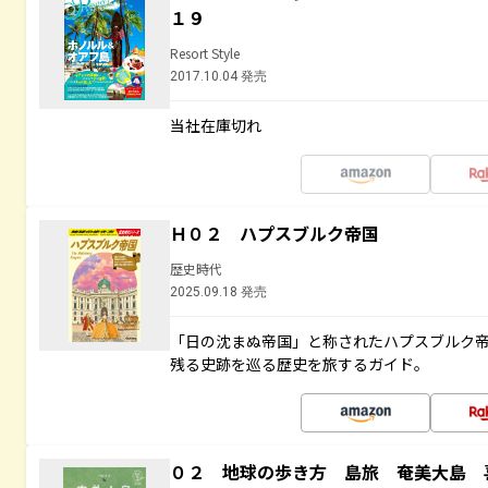
１９
Resort Style
2017.10.04 発売
当社在庫切れ
Ｈ０２ ハプスブルク帝国
歴史時代
2025.09.18 発売
「日の沈まぬ帝国」と称されたハプスブルク
残る史跡を巡る歴史を旅するガイド。
０２ 地球の歩き方 島旅 奄美大島 