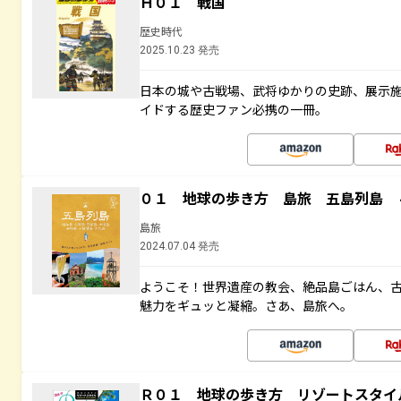
Ｈ０１ 戦国
歴史時代
2025.10.23 発売
日本の城や古戦場、武将ゆかりの史跡、展示
イドする歴史ファン必携の一冊。
０１ 地球の歩き方 島旅 五島列島 
島旅
2024.07.04 発売
ようこそ！世界遺産の教会、絶品島ごはん、
魅力をギュッと凝縮。さあ、島旅へ。
Ｒ０１ 地球の歩き方 リゾートスタイ