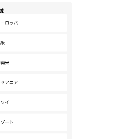
域
ヨーロッパ
北米
中南米
オセアニア
ハワイ
リゾート