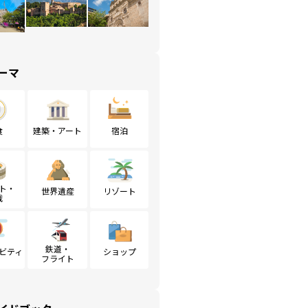
ーマ
食
建築・アート
宿泊
ト・
世界遺産
リゾート
戦
鉄道・
ビティ
ショップ
フライト